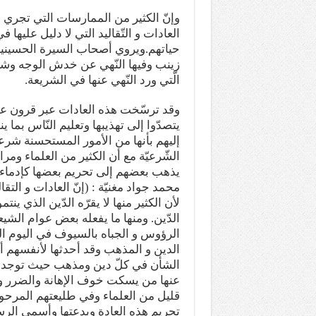
وإنّ الكثير من الممارسات التي تجري
العادات و التّقاليد التي لا دليل عليه
حياتهم.ويروي أصحاب السيرة الحسينية
زينب وفيها النّهي عن خدش الوجه وش
الّتي ورد النّهي عنها في الشريعة.
وقد ترسّخت هذه العادات عبر قرون عد
يتصدّوا إلى تهذيبها وتعليم النّاس بما
إليهم بأنها من الأمور المستحسنة شرعا
الشّرعيّة مع أن الكثير من العلماء ومرا
يذهب بعضهم إلى تحريم بعضها كإدماء ا
محمد جواد مغنيّة : (إنّ العادات و التقا
لأن الكثير منها لا يقرّه الدّين الذي ي
الدّين. ومنها ما يفعله بعض عوام الش
الرؤوس و الجباه بالسيوف في اليوم ا
الدين و المذهب وقد أحدثها لأنفسهم أهل
الشأن في كلّ دين ومذهب حيث توجد به 
عنها من يسكت خوف الإهانة والضرر ولم 
قليل من العلماء وفي طليعتهم المرحو
تحريم هذه العادة وبدعتها وأسمى الرسال