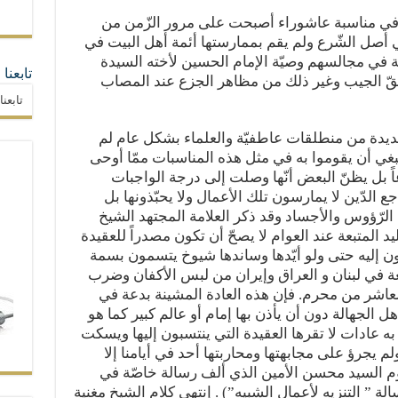
 في مناسبة عاشوراء أصبحت على مرور الزّمن من
ا في أصل الشّرع ولم يقم بممارستها أئمة أهل البيت في
 في مجالسهم وصيّة الإمام الحسين لأخته السيدة
تابعنا
قّ الجيب وغير ذلك من مظاهر الجزع عند المصاب
تابعن
يدة من منطلقات عاطفيّة والعلماء بشكل عام لم
 ينبغي أن يقوموا به في مثل هذه المناسبات ممّا أوحى
ً بل يظنّ البعض أنّها وصلت إلى درجة الواجبات
جع الدّين لا يمارسون تلك الأعمال ولا يحبّذونها بل
لرّؤوس والأجساد وقد ذكر العلامة المجتهد الشيخ
ليد المتبعة عند العوام لا يصحّ أن تكون مصدراً للعقيدة
نتمون إليه حتى ولو أيّدها وساندها شيوخ يتسمون بسمة
يعة في لبنان و العراق وإيران من لبس الأكفان وضرب
لعاشر من محرم. فإن هذه العادة المشينة بدعة في
 الجهالة دون أن يأذن بها إمام أو عالم كبير كما هو
عادات لا تقرها العقيدة التي ينتسبون إليها ويسكت
يجرؤ على مجابهتها ومحاربتها أحد في أيامنا إلا
م السيد محسن الأمين الذي ألف رسالة خاصّة في
ة ” التنزيه لأعمال الشبيه”) . إنتهى كلام الشيخ مغنية