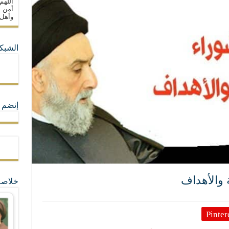
اللهم
ون على حساب الأوطان
أمن م
وأهل 
ولا جماعاتنا، بل الإنصهار الوطني والدولة العادلة
الشبكا
ما لا تأتي المضرة من مسيحية النظام
ة القيم و المبادئ الانسانية التي تجعل الناس سواسية لا تفرق بينهم أعراق و ألوان و 
إنضم ل
 والأهداف
خلاصة
Pinter