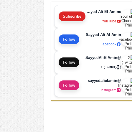
Sayyed Ali El Amine
Subscribe
YouTube
Sayyed Ali Al Amin
Follow
Facebook
@SayyedAliElAmin
Follow
X (Twitter)
@sayyedalielamin
Follow
Instagram