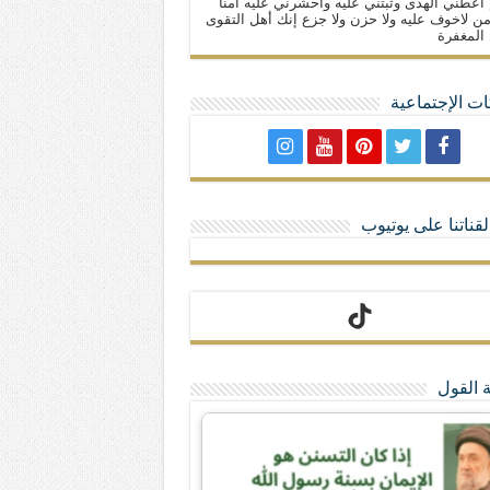
 أعطني الهدى وثبتني عليه واحشرني عليه آمنا
ن لاخوف عليه ولا حزن ولا جزع إنك أهل التقوى
المغفرة
ت الإجتماعية
لا تمنحهم الامتيازات أنساب و أديان
قناتنا على يوتيوب
 القول