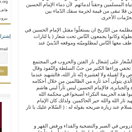
.org
ي حياة المسلمين وحقناً لدمائهم لأن دماء الإمام الحسين
هاتف: م
ن فلا تبقى من قيمة لحرمة سفك الدّماء بين
حرّمات الأخرى.
بيروت
ظلمة من التّاريخ ان يستغلّوا مقتل الإمام الحسين في
ويّة وكانوا يجمعون النّاس تحت شعار ( يا لثارات
إشترك
طف معها النّاس لمظلوميّته وموقعه الدّينيّ عند
mail
لشّعار على إشعال نار الفتن والحروب في المجتمع
تخفي وراءها الكثير من حبّ السلطة والنّفوذ وقال
ولا لقبيلة ولا لعشيرة إنّه ثار الله، فالشهيد عندما
الّذي يتولّى أخذ ثأره من الظالمين من خلال أحكامه
والجبابرة، فالإمام الحسين ليس ثأراً لبني هاشم
وا هذه الجريمة النكراء أصبحوا في محكمة الله
ثار الله والله خير الحاكمين. ولذلك كان الإمام
م عند زيارة ضريحه بقوله له : ( السّلام عليك يا ثار
لدروس في الصبر والتضحية والفداء ورفض القهر و