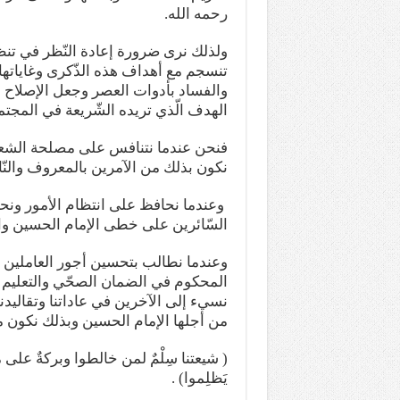
رحمه الله.
ولذلك نرى ضرورة إعادة النّظر في تنظ
تنسجم مع أهداف هذه الذّكرى وغاياتها 
والفساد بأدوات العصر وجعل الإصلاح ال
الهدف الّذي تريده الشّريعة في المجتمع 
فنحن عندما نتنافس على مصلحة الشعب
نكون بذلك من الآمرين بالمعروف والنّا
وعندما نحافظ على انتظام الأمور ونح
السّائرين على خطى الإمام الحسين وال
وعندما نطالب بتحسين أجور العاملين وت
المحكوم في الضمان الصحّي والتعليم ن
نسيء إلى الآخرين في عاداتنا وتقاليدنا
من أجلها الإمام الحسين وبذلك نكون من
( شيعتنا سِلْمٌ لمن خالطوا وبركةٌ على
يَظلِموا) .