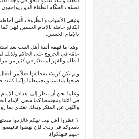
الظّلم ومثالاً لكلمة الحقّ في وجه الفس
تعسّف الحكّام الطّغاة الّذين يواجهون
وتبقى الأسباب و الظّروف الّتي أحاطت
النّتائج خاصّة بالإمام الحسين فهي كم
بالإمام الحسين.
وهذا ما فهمه أئمة أهل البيت بعد اس
عامّة في الخروج على الحاكم ولذلك لم 
الظلم والقهر لم تتغيّر في كثير من مرا
ولم تكن كربلاء بفجائعها فعلاً من أفعا
صنعها بأنفسنا ومجتمعاتنا وإنّما كانت 
وعلينا نحن أن ننظر إلى أهداف الإمام
في أمّتنا ومجتمعنا كما سعى الإمام ال
والنّهي عن المنكر وبذلك نقتدي بما رو
( انظروا أهل بيت نبيكم فالزموا سمتهم
يعيدوكم في ردىً. فإن نهضوا فانهضوا وإن
عنهم فتهلكوا).