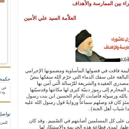
ء بين الممارسة والأهداف
العلاّمة السيد علي الأمين
أليمة فاقت في فصولها المأساوية ومضمونها الإجرامي
لبالغة على سفك الدماء التي حرّم الله سفكها بنصّ
حكمة 
 مصدري العقيدة والشريعة للرّسالة الّتي آمن بها
عن ا
حارم إلى رموز دينيّة كبرى لها مكانتها وقدسيّتها
ودع
ا بالله ورسوله فأصابت الإمام الحسين ابن بنت رسول
ئذٍ كان قد وصلهم سماعاً وروايةً قول رسول الله عليه
 شباب أهل الجنة) .
تواصل
 على كل المسلمين أصابتهم في الصّميم . وقد كان
للمزي
إظهار لمدى فظاعة هذه الجريمة والاستنكار لها