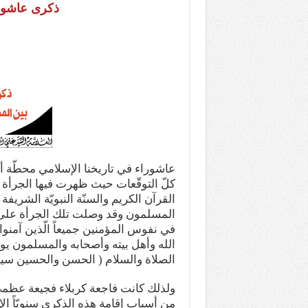
ذكرى عاشورا
عاشوراء في تاريخنا الإسلامي محطّة 
كلّ التوقّعات حيث ظهرت فيها الجرأة ا
القرآن الكريم والسنّة النبويّة الشريفة
المسلمون وقد وصلت تلك الجرأة على الم
في نفوس المؤمنين جميعاً الّذين آمنو
الله وأهل بيته وأصحابه والمسلمون يوم
الصلاة والسلام ( الحسن والحسين سيدا
ولذلك كانت فاجعة كربلاء فجيعة عظمى
من أسباب إقامة هذه الذكرى سنويّاً ال