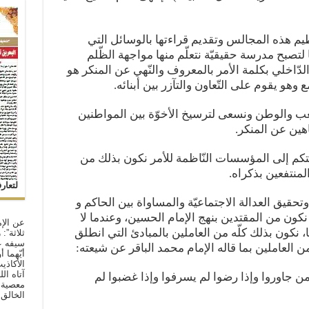
يم هذه المجالس وتقديم قراءتها بالوسائل التي
لتصبح مدرسة حقيقيّة نتعلّم منها مواجهة الظّلم
دّاخلي بكلمة الأمر بالمعروف والنّهي عن المنكر هو
وهو يقوم على التّعاون والتآزر بين أبنائه.
 والوطن ونسعى لترسيخ الأخوّة بين المواطنين
هين عن المنكر.
تكم إلى المؤسسات النّاظمة للأمر نكون بذلك من
منتفعين بذكراه.
لتعار
حقيق العدالة الاجتماعيّة والمساواة بين الحاكم و
كون من المقتدين بنهج الإمام الحسين، وعندما لا
عن الإم
، نكون بذلك كلّه من العاملين بالمبادئ التي انطلق
ثلاثة”:
سيفه ع
 العاملين بما قاله الإمام محمد الباقر عن شيعته:
أيّهما 
الأكاذي
آتاه ال
 من جاوروا وإذا رضوا لم يسرفوا وإذا غضبوا لم
معصية ا
الخالق