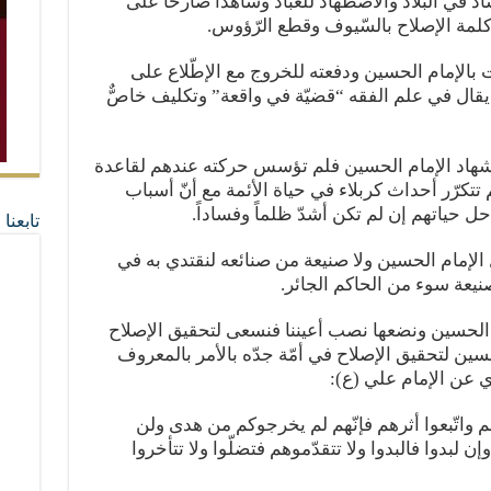
اد في البلاد والاضطهاد للعباد وشاهداً صارخاً على
 كلمة الإصلاح بالسّيوف وقطع الرّؤوس.
 بالإمام الحسين ودفعته للخروج مع الإطّلاع على
ا يقال في علم الفقه “قضيّة في واقعة” وتكليف خاصٌّ
تشهاد الإمام الحسين فلم تؤسس حركته عندهم لقاعدة
تتكرّر أحداث كربلاء في حياة الأئمة مع أنّ أسباب
حل حياتهم إن لم تكن أشدّ ظلماً وفساداً.
تابعن
ل الإمام الحسين ولا صنيعة من صنائعه لنقتدي به في
صنيعة سوء من الحاكم الجائر.
 الحسين ونضعها نصب أعيننا فنسعى لتحقيق الإصلاح
حسين لتحقيق الإصلاح في أمّة جدّه بالأمر بالمعروف
ي عن الإمام علي (ع):
 واتّبعوا أثرهم فإنّهم لم يخرجوكم من هدى ولن
 لبدوا فالبدوا ولا تتقدّموهم فتضلّوا ولا تتأخروا