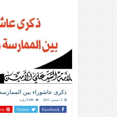
علاقات المذاهب والأديان لا يجوز أن تك
لن تحمينا مذاهبنا ولا طوائفنا ولا أحزابنا 
المذاهب ليست قدرًا لا يمكن تجاوزه
ليست المنفعة تأتي من إسلامية النّظام ك
المتهاون بوطنه متهاون بدينه حتماً
نسج العلاقة مع الآخر تكون من خلال منظوم
تيك توك
ذكرى عاشوراء بين الممارسة
3 ديسمبر، 2011
9,496 زيارة
est
Twitter
Facebook