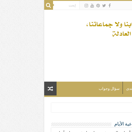
تدى
سؤال وجواب
ية الأيام
لسلام) فكلّ المسلمين شيعة.