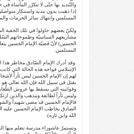
والتّنديد بها حتّى لا تتكرّر المأساة ف
إذا ذهبت بدون تنديد واستنكار متواصلي
المسلمين وانتهاك سائر الحرمات والم
ولكنّ بعضهم حاولوا في تلك الحقبة الم
مشاريعهم السياسيّة وطموحاتهم السّلط
الحسين) لأنّ قضيّة الإمام الحسين يتعا
المسلمين.
وقد أدرك الإمام الصّادق مخاطر هذا ا
الإسلامي فواجه هذه الحالة التي كانت 
لهم إن الإمام الحسين ليس ثأراً لأشخاص 
يقتل في سبيل الله فإن الله تعالى هو 
وقوانينه التي يسقط بها عروش الطّغاة 
وليس ثأراً لطائفة ومذهب والذين ارتكب
فالإمام الحسين قد مضى شهيداً والشهيد 
الصادق يخاطب الإمام الحسين عليه السلا
الله وابن ثاره).
وتستمرّ عاشوراء مدرسة نتعلم منها ا