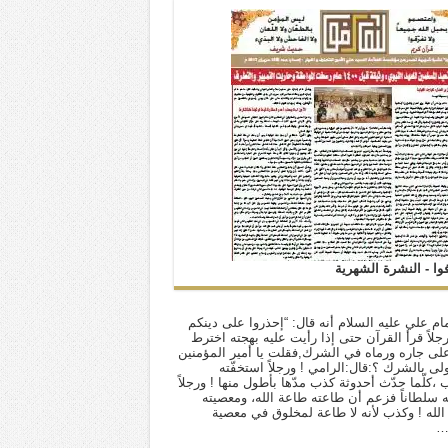
فوا - النشرة الشهرية
ام علي عليه السلام أنه قال: “إحذروا على دينكم
 رجلاً قرأ القرآن حتى إذا رأيت عليه بهجته اخترط
لى جاره ورماه في الشرك,فقلت يا أمير المؤمنين
أولى بالشرك ؟:قال:الرامي ! ورجلاً استخفّته
ب ،كلّما حدّث أحدوثة كذب مدّها بأطول منها ! ورجلاً
له سلطاناً فزعم أن طاعته طاعة الله، ومعصيته
لله ! وكذب لأنه لا طاعة لمخلوق في معصية
…