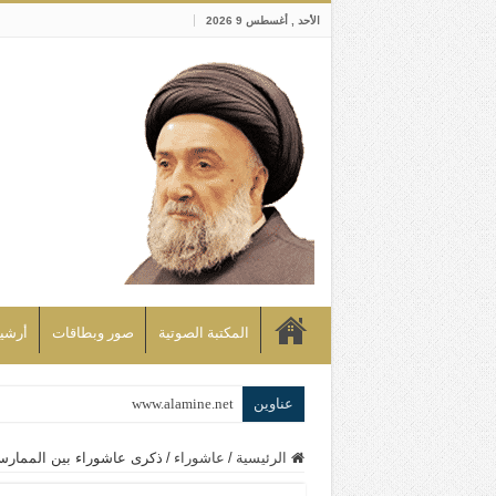
الأحد , أغسطس 9 2026
المكتبة الصوتية
صور وبطاقات
أرشيف bd
عناوين
www.alamine.net
مواقف وآراء العلاّمة السيد علي الأمين م
الرئيسية
/
عاشوراء
/
ذكرى عاشوراء بين الممارس
إذا كان التسنن هو الإيمان بسنة رسول ال