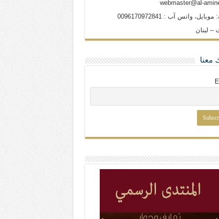
webmaster@al-amine
وبايل، واتس آب : 0096170972841
 – لبنان
 معنا
E