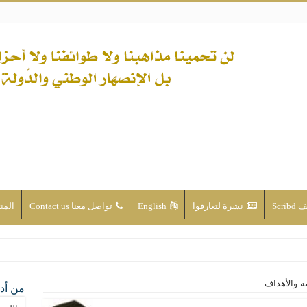
Scri
نشرة لتعارفوا
English
تواصل معنا Contact us
المن
ن الأحداث والقضايا - اضغط للاطلاع
ة والأهداف
من أدع
له ( صلى الله عليه وآله) فكلّ المسلمين سنّة والتشيّع إن كان حب أهل البيت (عليهم ا