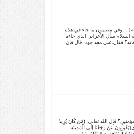
سلام) …وفي مضمون ما جاء في هذه
 السلام سأل الأعرابي الذي جاءه
فاته؟ فقال:غنى معه جود، قال فإن
ن؟ قال الله تعالى: (مَنْ كَانَ يُرِيدُ
لُونَ لَئِنْ رَجَعْنَا إِلَى الْمَدِينَةِ
ِينَ وَلَكِنَّ الْمُنَافِقِينَ لَا يَعْلَمُونَ).سورة