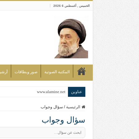
الخميس , أغسطس 6 2026
المكتبة الصوتية
صور وبطاقات
أرشيف bd
عناوين
www.alamine.net
مواقف وآراء العلاّمة السيد علي الأمين م
الرئيسية
/
سؤال وجواب
إذا كان التسنن هو الإيمان بسنة رسول ال
سؤال وجواب
علاقات المذاهب والأديان لا يجوز أن تك
لن تحمينا مذاهبنا ولا طوائفنا ولا أحزابنا 