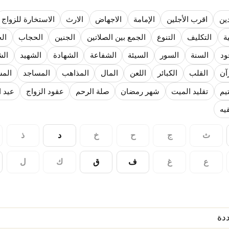
ين
اقرب الأجلين
الإمامة
الاجهاض
الارث
الاستخارة للزواج
ما لا تأتي المضرة من مسيحية النظام
ة
التكليف
التنوع
الجمع بين الصلاتين
الجنين
الحجاب
ال
ة القيم و المبادئ الانسانية التي تجعل الناس سواسية لا تفرق بينهم أعراق و ألوان و 
ود
السنة
السور
السيئة
الشفاعة
الشهادة
الشهيد
الش
آن
القلب
الكبائر
اللعن
المال
المذاهب
المساجد
الم
تيم
تقليد الميت
شهر رمضان
صلة الرحم
عقود الزواج
عيد ا
قيه
ث
ج
ح
خ
د
ذ
ع
غ
ف
ق
ك
ل
دة