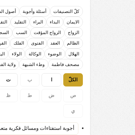
المذاهب ليست قدرًا لا يمكن تجاوزه
كلّ التصنيفات
أسئلة وأجوبة
أصول الد
ليست المنفعة تأتي من إسلامية النّظام ك
المتهاون بوطنه متهاون بدينه حتماً
الايمان
البداء
البراء
التقليد
التقي
نسج العلاقة مع الآخر تكون من خلال منظوم
الزواج
الزواج المؤقت
السب
السج
الظالم
العقد
الفتوى
الفلك
القر
الهلال
الوضوء
الوكالة
الولاء
الي
مصحف فاطمة
وطء الشبهة
ولاية الف
الكلّ
ا
ب
ت
ص
ض
ط
ظ
ي
أجوبة استفتاءات ومسائل فكرية متعد