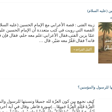
ن (عليه السلام)
4
زينة الفتى : قصة الأعرابي مع الإمام الحسين (عليه ال
القصة التي رويت في كتب متعددة أن الإمام الحسين عليه
عمّا يزين الفتى،فقال الأعرابي:علم معه حلم، فقال فإن 
فاته؟ فقال:فَقْرٌ معه صَبْر، قال …
أكمل القراءة »
تها للرسول والمؤمنين؟
كيف نجمع بين كون العزّة لله جميعًا ونسبتها للرسول والمؤمني
الْعِزَّةَ فَلِلَّهِ الْعِزَّةُ جَمِيعًا…)سورة فاطر. وقال في آية أخرى(يَقُو
لَيُخْرِجَنَّ الْأَعَزُّ مِنْهَا الْأَذَلَّ وَلِلَّهِ الْعِزَّةُ وَلِرَسُولِهِ وَلِلْمُؤْمِن