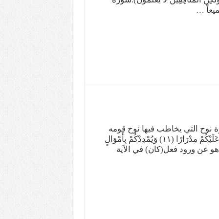
يعاً …
 سورة نوح التي يخاطب فيها نوح قومه
(فَقُلْتُ اسْتَغْفِرُوا رَبَّكُمْ إِنَّهُ كَانَ غَفَّارًا (١٠) يُرْسِلِ السَّمَاءَ عَلَيْكُمْ مِدْرَارًا (١١) وَيُمْدِدْكُمْ بِأَمْوَالٍ
َنَّاتٍ وَيَجْعَلْ لَكُمْ أَنْهَارًا (١٢). والسؤال هو عن ورود فعل(كان) في الآية