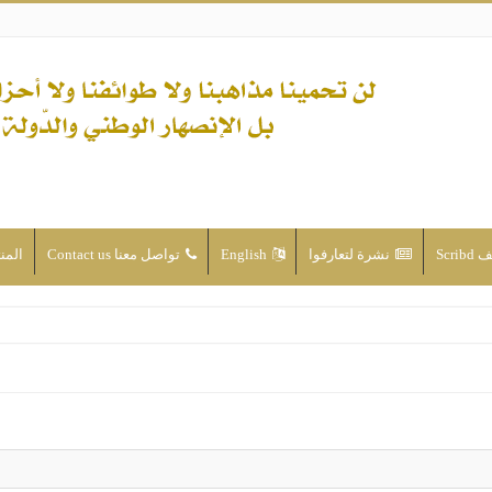
Scri
نشرة لتعارفوا
English
تواصل معنا Contact us
المن
ن الأحداث والقضايا - اضغط للاطلاع
له ( صلى الله عليه وآله) فكلّ المسلمين سنّة والتشيّع إن كان حب أهل البيت (عليهم ا
ون على حساب الأوطان
ولا جماعاتنا، بل الإنصهار الوطني والدولة العادلة