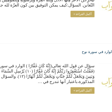
التّغابن. السؤال:كيف يمكن التوفيق بين كون العزّة لله جم
أكمل القراءة »
 ) الوارد في سورة نوح
سؤال عن قول الله تعالى(إِنَّهُ كَانَ غَفَّارًا ) الوارد في
وَبَنِينَ وَيَجْعَلْ لَكُمْ ج
المذكورة،باعتبار أنها تندرج في …
أكمل القراءة »