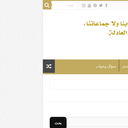
تدى
سؤال وجواب
لسلام) فكلّ المسلمين شيعة.
بحث