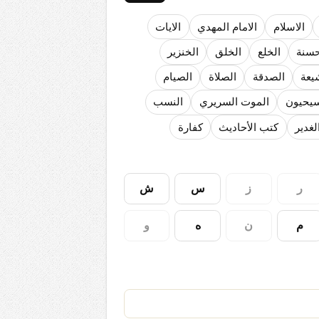
الاسلام
الامام المهدي
الايات
حسنة
الخلع
الخلق
الخنزير
لا تمنحهم الامتيازات أنساب و أديان
يعة
الصدقة
الصلاة
الصيام
سيحيون
الموت السريري
النسب
لغدير
كتب الأحاديث
كفارة
ر
ز
س
ش
م
ن
ه
و