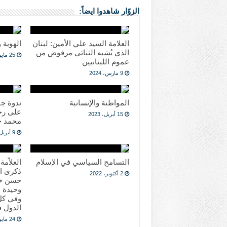
الزوّار شاهدوا ايضاً:
العلامة السيد علي الأمين: لبنان
الهوية 
الذي يُشبه الثنائي مرفوض من
25 مايو، 2023
عموم اللبنانيين
9 مارس، 2024
المواطنة والإنسانية
ندوة جن
على رحي
15 أبريل، 2023
محمد ح
9 أبريل، 2023
التسامح السياسي في الإسلام
العلاّم
ذكرى ا
2 أكتوبر، 2022
حسن خال
وحيدة ف
وفي كل 
الدول ف
24 مايو، 2022