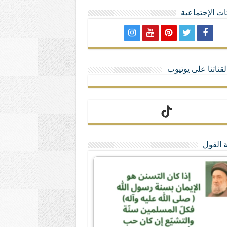
ت الإجتماعية
لا تمنحهم الامتيازات أنساب و أديان
قناتنا على يوتيوب
 القول