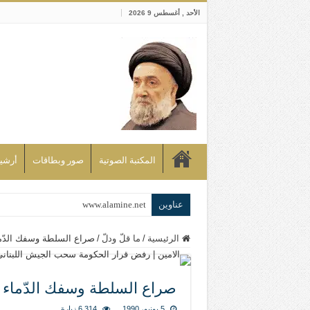
الأحد , أغسطس 9 2026
المكتبة الصوتية
صور وبطاقات
أرشيف bd
عناوين
www.alamine.net
مواقف وآراء العلاّمة السيد علي الأمين م
الرئيسية
/
ما قلّ ودلّ
/
صراع السلطة وسفك الدّم
إذا كان التسنن هو الإيمان بسنة رسول ال
علاقات المذاهب والأديان لا يجوز أن تك
صراع السلطة وسفك الدّماء
لن تحمينا مذاهبنا ولا طوائفنا ولا أحزابنا 
5 يونيو، 1990
6,314 زيارة