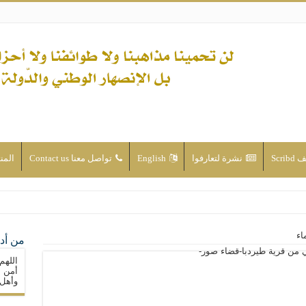
Scri
نشرة لتعارفوا
English
تواصل معنا Contact us
المن
ن الأحداث والقضايا - اضغط للاطلاع
اء
من أدع
له ( صلى الله عليه وآله) فكلّ المسلمين سنّة والتشيّع إن كان حب أهل البيت (عليهم ا
اللهم
ون على حساب الأوطان
أمن م
وأهل 
ولا جماعاتنا، بل الإنصهار الوطني والدولة العادلة