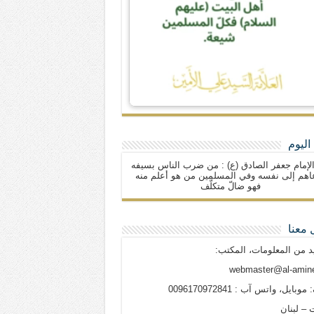
اليوم
لإمام جعفر الصادق (ع) : من ضرب الناس بسيفه
اهم إلى نفسه وفي المسلمين من هو أعلم منه
فهو ضالّ متكلّف
 معنا
د من المعلومات، المكتب:
webmaster@al-amine
وبايل، واتس آب : 0096170972841
 – لبنان