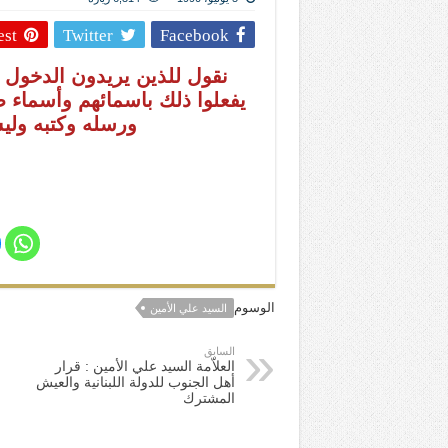
المذاهب ليست قدرًا لا يمكن تجاوزه
est
Twitter
Facebook
ليست المنفعة تأتي من إسلامية النّظام ك
المتهاون بوطنه متهاون بدينه حتماً
نقول للذين يريدون الدخول 
يفعلوا ذلك باسمائهم وأسماء 
نسج العلاقة مع الآخر تكون من خلال منظوم
ورسله وكتبه ولي
تيك توك
الوسوم
السيد علي الأمين
السابق
العلاّمة السيد علي الأمين : قرار
أهل الجنوب للدولة اللبنانية والعيش
المشترك