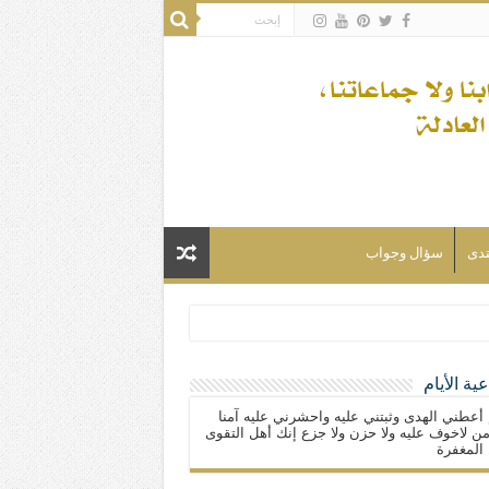
تدى
سؤال وجواب
ية الأيام
لسلام) فكلّ المسلمين شيعة.
 أعطني الهدى وثبتني عليه واحشرني عليه آمنا
ن لاخوف عليه ولا حزن ولا جزع إنك أهل التقوى
المغفرة