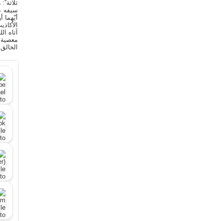
ثلاثة”:
سيفه ع
أيّهما 
الأكاذي
آتاه ال
معصية ا
الخالق