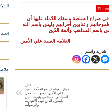
الشبكا
Pinter
ما لا تأتي المضرة من مسيحية النظام
في صراع السلطة وسفك الدّماء عليها أن
طموحاتهم وعناوين أحزابهم وليس باسم الله
ة القيم و المبادئ الانسانية التي تجعل الناس سواسية لا تفرق بينهم أعراق و ألوان و 
س باسم المذاهب وأئمة الدّين
إنضم ل
العلامة السيد علي الأمين
شارك وانشر
خلاصة
التالي
حوار العواصف مع العلاّمة السيد
علي الأمين: صعوبات العمل
السياسي الإسلامي يثيرها الذين
يلبسون الدين ثوب الانتهازية
والوصولية