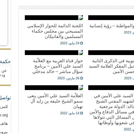
والمواطنة – رؤية إنسانية
اللجنة الدائمة للحوار الإسلامي
المسيحي بين مجلس حكماء
المسلمين والفاتيكان
24 مايو، 2023
وبية في الذكرى الثانية
حوار قناة العربية مع العلاّمة
حكمة 
ل المفكر العلامة السيد
السيد علي الأمين – برنامج
عن ا
سن الأمين
سؤال مباشر – خالد مدخلي
ودع
26 مارس، 2023
ة السيد علي الأمين في
العلاّمة السيد علي الأمين ينعى
تواصل
لشهيد المفتي الشيخ
سمو الشيخ خليفة بن زايد آل
د: الدولة مرجعية
نهيان
للمزي
ي مسائل الدفاع والأمن
14 مايو، 2022
.org
المسائل التي تتولاها
ي شعوبها وأوطانها
هاتف: م
بيروت