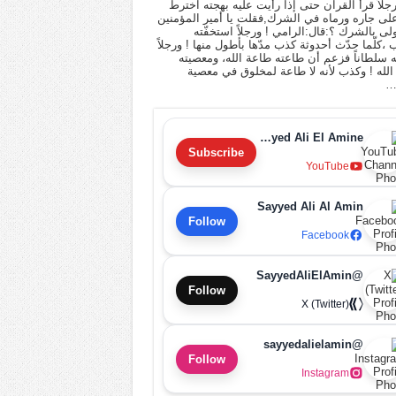
 رجلاً قرأ القرآن حتى إذا رأيت عليه بهجته اخترط
لى جاره ورماه في الشرك,فقلت يا أمير المؤمنين
أولى بالشرك ؟:قال:الرامي ! ورجلاً استخفّته
ب ،كلّما حدّث أحدوثة كذب مدّها بأطول منها ! ورجلاً
له سلطاناً فزعم أن طاعته طاعة الله، ومعصيته
لله ! وكذب لأنه لا طاعة لمخلوق في معصية
…
Sayyed Ali El Amine
Subscribe
YouTube
Sayyed Ali Al Amin
Follow
Facebook
@SayyedAliElAmin
Follow
X (Twitter)
@sayyedalielamin
Follow
Instagram