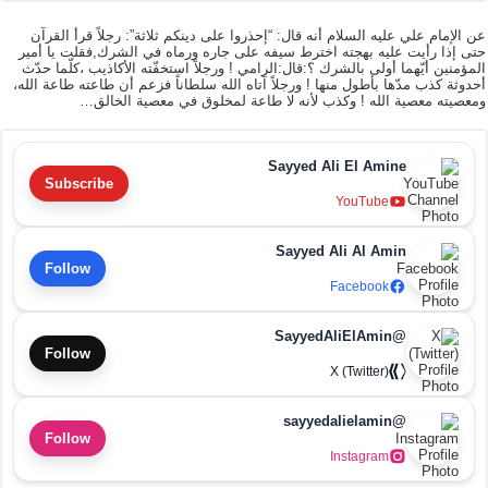
عن الإمام علي عليه السلام أنه قال: “إحذروا على دينكم ثلاثة”: رجلاً قرأ القرآن
حتى إذا رأيت عليه بهجته اخترط سيفه على جاره ورماه في الشرك,فقلت يا أمير
المؤمنين أيّهما أولى بالشرك ؟:قال:الرامي ! ورجلاً استخفّته الأكاذيب ،كلّما حدّث
أحدوثة كذب مدّها بأطول منها ! ورجلاً آتاه الله سلطاناً فزعم أن طاعته طاعة الله،
ومعصيته معصية الله ! وكذب لأنه لا طاعة لمخلوق في معصية الخالق…
Sayyed Ali El Amine
Subscribe
YouTube
Sayyed Ali Al Amin
Follow
Facebook
@SayyedAliElAmin
Follow
X (Twitter)
@sayyedalielamin
Follow
Instagram