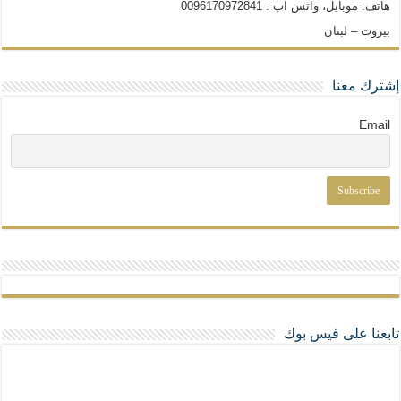
هاتف: موبايل، واتس آب : 0096170972841
بيروت – لبنان
إشترك معنا
Email
تابعنا على فيس بوك