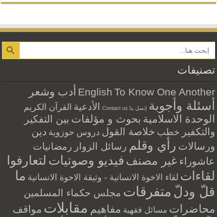
Search Button
تصنيفات
أدب وشعر
English
To Know One Another
أسئلة وأجوبة
الأدعية
القرآن الكريم
إتصل بنا Contact us
الوحدة الاسلامية
بحوث و مؤلفات
بين التفكير
والتكفير
خلاصة القول
دين
خطب
دروس حوزوية
رأي وقلم
ورسالات
رسائل الزوار
رمضانيات
فيديو وصوتيات
لتعارفوا
غير مصنف
عاشوراء
ما
لقاءات
لقاء الاخوة الانسانية - وثيقة الاخوة الانسانية
متفرقات
قلّ ودلّ
مجلس حكماء المسلمين
مقابلات
محاضرات
مفاهيم
مواقف
مسائل فقهية