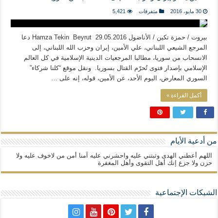
المذاهب ليست قدرًا لا يمكن تجاوزه
30 مايو، 2016
متفرقات
5,421
ليست المنفعة تأتي من إسلامية النّظام كما لا تأتي المضرة من مسيحية النظام
المتهاون بوطنه متهاون بدينه حتماً
بيروت / حمزة تكين / الأناضول 29.05.2016 Hamza Tekin Beyrut دعا
المرجع الشيعي اللبناني، علي الأمين، إيران وحزب الله اللبناني، إلى
نسج العلاقة مع الآخر تكون من خلال منظومة القيم و المبادئ الانسانية التي تجعل الن
الانسحاب من سوريا، مطالبا المرجعيات الدينية الإسلامية في كل العالم
الإسلامي بإصدار فتوى تُحرّم القتال بسوريا. ونقل موقع “كلنا شركاء”
السوري المعارض، اليوم الأحد، عن الأمين، قوله، إنه على …
أكمل القراءة »
من أدعية الأيام
اللهم أعطني الهدى وثبتني عليه واحشرني عليه آمنا أمن من لاخوف عليه ولا
حزن ولا جزع إنك أهل التقوى وأهل المغفرة
الشبكات الإجتماعية