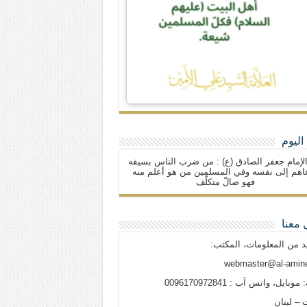
اليوم
لإمام جعفر الصادق (ع) : من ضرب الناس بسيفه
اهم إلى نفسه وفي المسلمين من هو أعلم منه
فهو ضالّ متكلّف
 معنا
د من المعلومات، المكتب:
webmaster@al-amine
وبايل، واتس آب : 0096170972841
 – لبنان