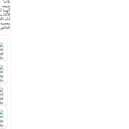
ثلاثة”:
سيفه ع
أيّهما 
الأكاذي
آتاه ال
معصية ا
الخالق