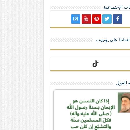
ت الإجتماعية
لا تمنحهم الامتيازات أنساب و أديان
قناتنا على يوتيوب
 القول