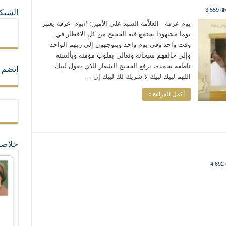
3,559
الشبكا
ما لا تأتي المضرة من مسيحية النظام
يوم عرفة العلاّمة السيد علي الأمين: #يوم_عرفة يعتبر
يوما مشهودا يجتمع فيه الحجيج من كل الاقطار في
وقت واحد وفي يوم واحد ويتوجهون إلى ربهم الواحد
ة القيم و المبادئ الانسانية التي تجعل الناس سواسية لا تفرق بينهم أعراق و ألوان و 
وإلى خالقهم سبحانه وتعالى بقلوب مؤمنة وبألسنة
ناطقة بحمده، يرفع الحجيج الشعار الذي يقول لبيك
إنضم ل
اللهم لبيك لبيك لا شريك لك لبيك إن …
أكمل القراءة »
خلاصة
4,692