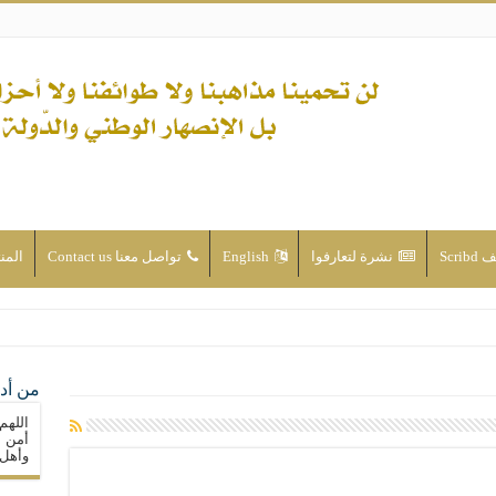
Scri
نشرة لتعارفوا
English
تواصل معنا Contact us
المن
ن الأحداث والقضايا - اضغط للاطلاع
من أدع
له ( صلى الله عليه وآله) فكلّ المسلمين سنّة والتشيّع إن كان حب أهل البيت (عليهم ا
اللهم
ون على حساب الأوطان
أمن م
وأهل 
ولا جماعاتنا، بل الإنصهار الوطني والدولة العادلة