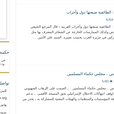
 : الطائفية صنعتها دول وأحزاب
6,314
 : الطائفية صنعتها دول وأحزاب العربية – قال المرجع الشيعي
وض وكذلك الممارسات الخارجة عن الشعائر المعترف بها مثل
شركين في جزيرة العرب بحسب تعبيره. السيد علي الأمين …
حكمة 
عن ا
ودع
دس .. مجلس حكماء المسلمين
5,421
تواصل
دس .. مجلس حكماء المسلمين : ـ الصمت على الإرهاب الصهيوني
للمزي
 لوقف انتهاكات الاحتلال الإسرائيلي بحق المسجد الأقصى ـ ندعم
.org
فة المؤسسات والمنظمات والهيئات المعنية للمشاركة به ـ نحذر من
هاتف: م
بيروت