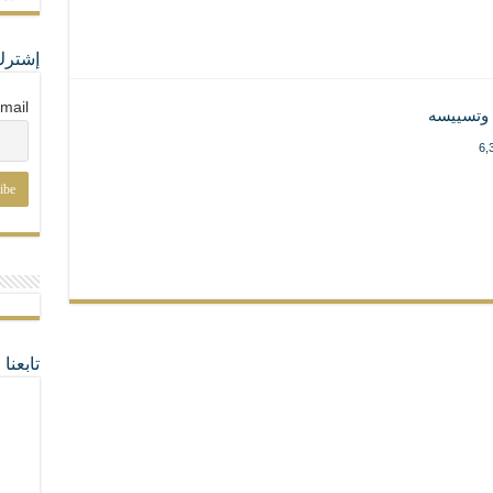
إشترك
mail
ه وتسييسه
6,
تابعن