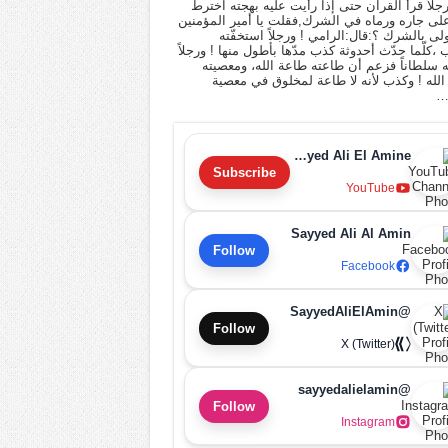
 رجلاً قرأ القرآن حتى إذا رأيت عليه بهجته اخترط
لى جاره ورماه في الشرك,فقلت يا أمير المؤمنين
أولى بالشرك ؟:قال:الرامي ! ورجلاً استخفّته
ب ،كلّما حدّث أحدوثة كذب مدّها بأطول منها ! ورجلاً
له سلطاناً فزعم أن طاعته طاعة الله، ومعصيته
لله ! وكذب لأنه لا طاعة لمخلوق في معصية
…
Sayyed Ali El Amine
Subscribe
YouTube
Sayyed Ali Al Amin
Follow
Facebook
@SayyedAliElAmin
Follow
X (Twitter)
@sayyedalielamin
Follow
Instagram