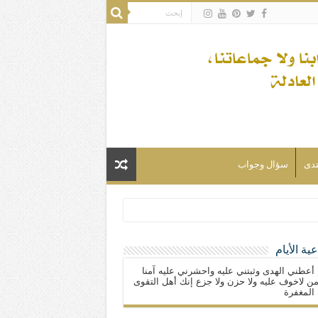
تدى
سؤال وجواب
ية الأيام
لسلام) فكلّ المسلمين شيعة.
 أعطني الهدى وثبتني عليه واحشرني عليه آمنا
ن لاخوف عليه ولا حزن ولا جزع إنك أهل التقوى
المغفرة