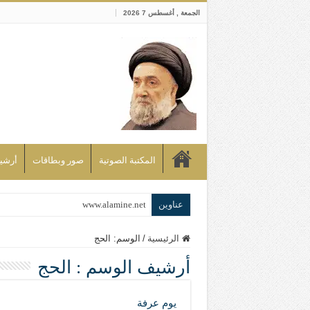
الجمعة , أغسطس 7 2026
المكتبة الصوتية
صور وبطاقات
أرشيف bd
عناوين
www.alamine.net
مواقف وآراء العلاّمة السيد علي الأمين م
الرئيسية
/
الوسم:
الحج
إذا كان التسنن هو الإيمان بسنة رسول ال
أرشيف الوسم :
الحج
علاقات المذاهب والأديان لا يجوز أن تك
لن تحمينا مذاهبنا ولا طوائفنا ولا أحزابنا 
يوم عرفة