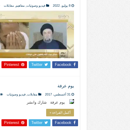
المذاهب ليست قدرًا لا يمكن تجاوزه
8 يوليو، 2022
فيديو وصوتيات
,
مفاهيم
,
مقابلات
ليست المنفعة تأتي من إسلامية النّظام ك
المتهاون بوطنه متهاون بدينه حتماً
نسج العلاقة مع الآخر تكون من خلال منظوم
تيك توك
Pinterest
Twitter
Facebook
يوم عرفة
31 أغسطس، 2017
مقابلات
,
فيديو وصوتيات
يوم عرفة شارك وانشر
أكمل القراءة »
Pinterest
Twitter
Facebook