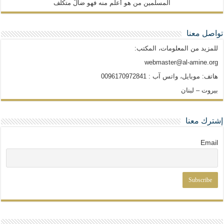
المسلمين من هو أعلم منه فهو ضالّ متكلّف
تواصل معنا
للمزيد من المعلومات، المكتب:
webmaster@al-amine.org
هاتف: موبايل، واتس آب : 0096170972841
بيروت – لبنان
إشترك معنا
Email