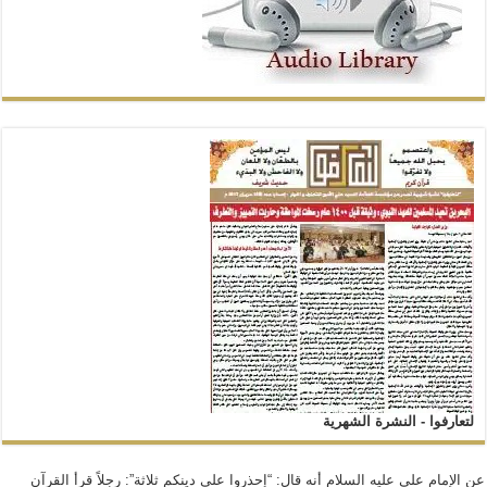
لتعارفوا - النشرة الشهرية
عن الإمام علي عليه السلام أنه قال: “إحذروا على دينكم ثلاثة”: رجلاً قرأ القرآن