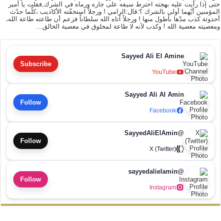
حتى إذا رأيت عليه بهجته اخترط سيفه على جاره ورماه في الشرك,فقلت يا أمير
المؤمنين أيّهما أولى بالشرك ؟:قال:الرامي ! ورجلاً استخفّته الأكاذيب ،كلّما حدّث
أحدوثة كذب مدّها بأطول منها ! ورجلاً آتاه الله سلطاناً فزعم أن طاعته طاعة الله،
ومعصيته معصية الله ! وكذب لأنه لا طاعة لمخلوق في معصية الخالق…
Sayyed Ali El Amine
Subscribe
YouTube
Sayyed Ali Al Amin
Follow
Facebook
@SayyedAliElAmin
Follow
X (Twitter)
@sayyedalielamin
Follow
Instagram