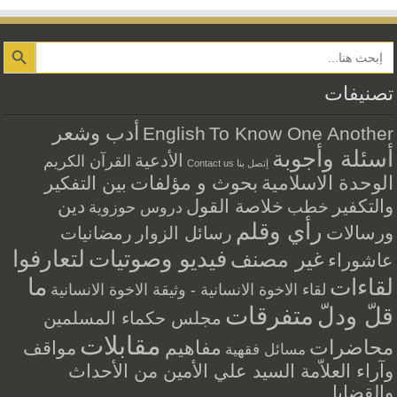
Search Button
تصنيفات
أدب وشعر
English
To Know One Another
أسئلة وأجوبة
الأدعية
القرآن الكريم
إتصل بنا Contact us
الوحدة الاسلامية
بحوث و مؤلفات
بين التفكير
والتكفير
خلاصة القول
دين
خطب
دروس حوزوية
رأي وقلم
ورسالات
رسائل الزوار
رمضانيات
فيديو وصوتيات
لتعارفوا
غير مصنف
عاشوراء
ما
لقاءات
لقاء الاخوة الانسانية - وثيقة الاخوة الانسانية
متفرقات
قلّ ودلّ
مجلس حكماء المسلمين
مقابلات
محاضرات
مفاهيم
مواقف
مسائل فقهية
وآراء العلاّمة السيد علي الأمين من الأحداث
والقضايا