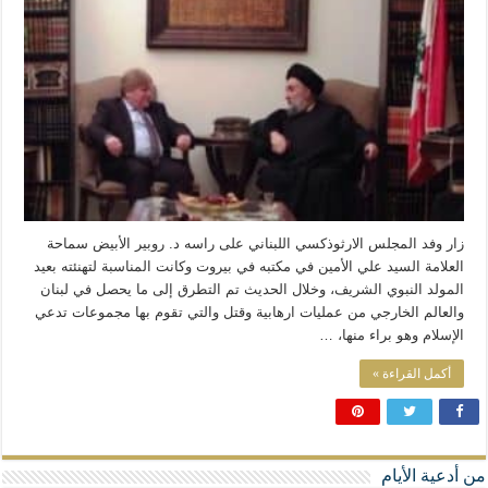
المذاهب ليست قدرًا لا يمكن تجاوزه
ليست المنفعة تأتي من إسلامية النّظام كما لا تأتي المضرة من مسيحية النظام
المتهاون بوطنه متهاون بدينه حتماً
نسج العلاقة مع الآخر تكون من خلال منظومة القيم و المبادئ الانسانية التي تجعل الن
زار وفد المجلس الارثوذكسي اللبناني على راسه د. روبير الأبيض سماحة
العلامة السيد علي الأمين في مكتبه في بيروت وكانت المناسبة لتهنئته بعيد
المولد النبوي الشريف، وخلال الحديث تم التطرق إلى ما يحصل في لبنان
والعالم الخارجي من عمليات ارهابية وقتل والتي تقوم بها مجموعات تدعي
الإسلام وهو براء منها، …
أكمل القراءة »
من أدعية الأيام