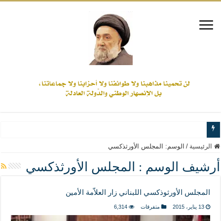
www.alamine.net
الرئيسية
/
الوسم:
المجلس الأورثذكسي
مواقف وآراء العلاّمة السيد علي الأمين من الأحداث والقضايا - اضغط للاطلاع
أرشيف الوسم :
المجلس الأورثذكسي
إذا كان التسنن هو الإيمان بسنة رسول الله ( صلى الله عليه وآله) فكلّ المسلمين سنّ
المجلس الأورثوذكسي اللبناني زار العلاّمة الأمين
علاقات المذاهب والأديان لا يجوز أن تكون على حساب الأوطان
13 يناير، 2015
متفرقات
6,314
لن تحمينا مذاهبنا ولا طوائفنا ولا أحزابنا ولا جماعاتنا، بل الإنصهار الوطني والدولة العاد