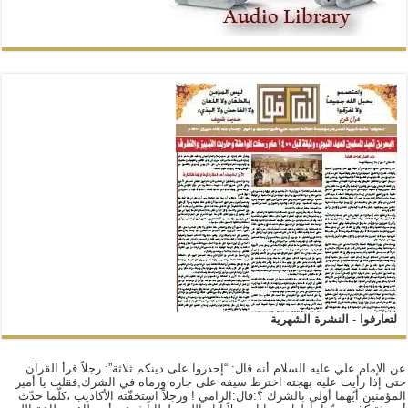
لتعارفوا - النشرة الشهرية
عن الإمام علي عليه السلام أنه قال: “إحذروا على دينكم ثلاثة”: رجلاً قرأ القرآن
حتى إذا رأيت عليه بهجته اخترط سيفه على جاره ورماه في الشرك,فقلت يا أمير
المؤمنين أيّهما أولى بالشرك ؟:قال:الرامي ! ورجلاً استخفّته الأكاذيب ،كلّما حدّث