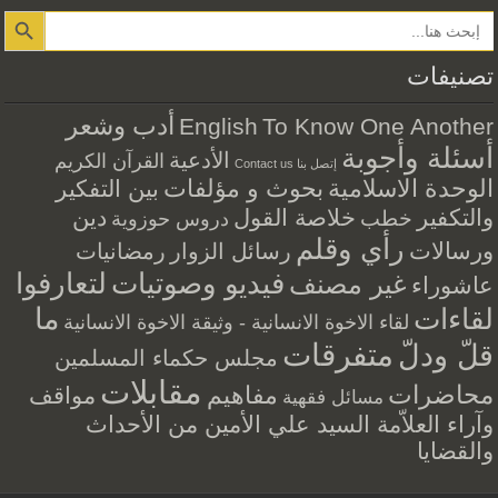
Search Button
تصنيفات
أدب وشعر
English
To Know One Another
أسئلة وأجوبة
الأدعية
القرآن الكريم
إتصل بنا Contact us
الوحدة الاسلامية
بحوث و مؤلفات
بين التفكير
والتكفير
خلاصة القول
دين
خطب
دروس حوزوية
رأي وقلم
ورسالات
رسائل الزوار
رمضانيات
فيديو وصوتيات
لتعارفوا
غير مصنف
عاشوراء
ما
لقاءات
لقاء الاخوة الانسانية - وثيقة الاخوة الانسانية
متفرقات
قلّ ودلّ
مجلس حكماء المسلمين
مقابلات
محاضرات
مفاهيم
مواقف
مسائل فقهية
وآراء العلاّمة السيد علي الأمين من الأحداث
والقضايا