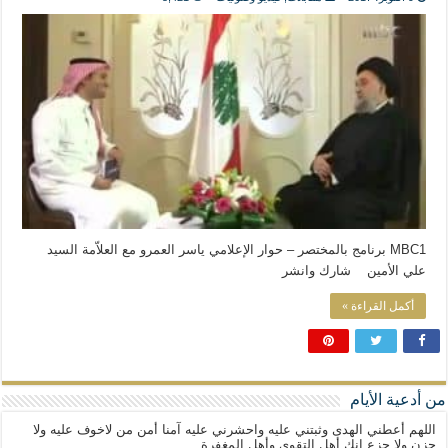
المذاهب ليست قدرًا لا يمكن تجاوزه
ليست المنفعة تأتي من إسلامية النّظام كما لا تأتي المضرة من مسيحية النظام
المتهاون بوطنه متهاون بدينه حتماً
نسج العلاقة مع الآخر تكون من خلال منظومة القيم و المبادئ الانسانية التي تجعل الن
MBC1 برنامج بالمختصر – حوار الإعلامي ياسر العمرو مع العلاّمة السيد
علي الأمين شارك وانشر
أكمل القراءة »
من أدعية الأيام
اللهم أعطني الهدى وثبتني عليه واحشرني عليه آمنا أمن من لاخوف عليه ولا
حزن ولا جزع إنك أهل التقوى وأهل المغفرة