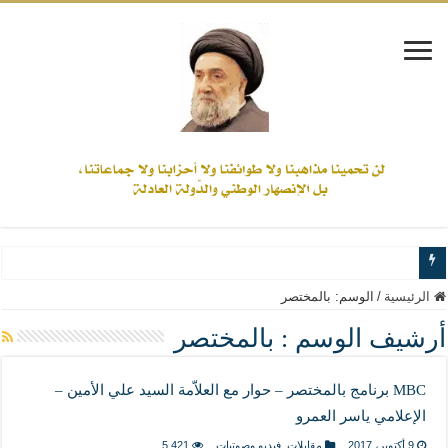
www.alamine.net
الرئيسية
/
الوسم:
بالمختصر
مواقف وآراء العلاّمة السيد علي الأمين من الأحداث والقضايا - اضغط للاطلاع
أرشيف الوسم :
بالمختصر
إذا كان التسنن هو الإيمان بسنة رسول الله ( صلى الله عليه وآله) فكلّ المسلمين سنّ
MBC برنامج بالمختصر – حوار مع العلاّمة السيد علي الأمين –
علاقات المذاهب والأديان لا يجوز أن تكون على حساب الأوطان
الإعلامي ياسر العمرو
لن تحمينا مذاهبنا ولا طوائفنا ولا أحزابنا ولا جماعاتنا، بل الإنصهار الوطني والدولة العاد
9 أكتوبر، 2017
مقابلات
,
فيديو وصوتيات
5,421