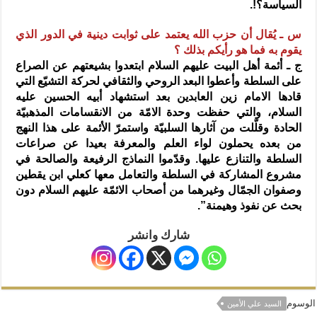
السياسة؟!.
س ـ يُقال أن حزب الله يعتمد على ثوابت دينية في الدور الذي
يقوم به فما هو رأيكم بذلك ؟
ج ـ أئمة أهل البيت عليهم السلام ابتعدوا بشيعتهم عن الصراع
على السلطة وأعطوا البعد الروحي والثقافي لحركة التشيّع التي
قادها الامام زين العابدين بعد استشهاد أبيه الحسين عليه
السلام، والتي حفظت وحدة الامّة من الانقسامات المذهبيّة
الحادة وقلّلت من آثارها السلبيّة واستمرّ الأئمة على هذا النهج
من بعده يحملون لواء العلم والمعرفة بعيدا عن صراعات
السلطة والتنازع عليها. وقدّموا النماذج الرفيعة والصالحة في
مشروع المشاركة في السلطة والتعامل معها كعلي ابن يقطين
وصفوان الجمّال وغيرهما من أصحاب الائمّة عليهم السلام دون
بحث عن نفوذ وهيمنة”.
شارك وانشر
الوسوم
السيد علي الأمين