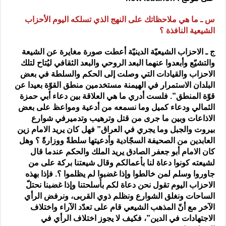
س ـ ما هي ملاحظاتك على النهج الذي تسلكه اليوم الأحزاب
الشيعية النافذة ؟
ج ـ الاحزاب الشيعيّة الدينيّة أعطت صورة مغايرة عن الشيعة
والتشيّع وأبعدوا عنهما البعد الروحي والبعد الثقافي ليُتاح لتلك
الاحزاب والقيادات التي وصلت إلى الحكم والسلطة في بعض
البلدان الاستمرار في الهيمنة مستخدمين منطق القوّة بعيدا عن
قوّة المنطق”. فلست أدري ما هي العلاقة بين دعاء أبي حمزة
الثمالي ودعاء كميل وما نسمعه من أدعية ومواعظ على بعض
الاذاعات وبين ما جرى من قتل وترهيب وتدميرفي شوارع
بيروت والجبل وما يجري في العراق” فهل كان يريد الامام زين
العابدين من الصحيفة السجّادية وأدعيتها سلطةً ووزارةً ؟ وهل
كان الامام أبو جعفر الصادق يريد الملك والحكم عندما قال
لشيعته كونوا دعاة لنا بأعمالكم وقال شيعتنا بركة على من
جاوروا وسلم لمن خالطوا وإذا غضبوا لم يظلموا ؟. فإذا بهذه
الاحزاب اليوم تقول نحن دعاة لكم بأسلحتنا وإذا غضبنا نحتلّ
الساحات ونغلق الشوارع ونظلم ذوي القربى، ونرفض الرأي
الآخر مع أنّ المذهب الشيعي قام على تعدّد الآراء واختلاف
الاجتهادات في الدين”، فكيف لا يجوز اختلاف الرأي في