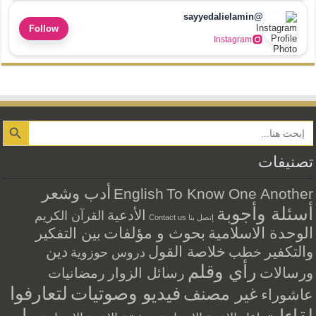
@sayyedalielamin
Follow
Instagram
Search Button
تصنيفات
أدب وشعر
English
To Know One Another
أسئلة وأجوبة
الأدعية
القرآن الكريم
إتصل بنا Contact us
الوحدة الاسلامية
بحوث و مؤلفات
بين التفكير
والتكفير
خلاصة القول
دين
خطب
دروس حوزوية
رأي وقلم
ورسالات
رسائل الزوار
رمضانيات
فيديو وصوتيات
لتعارفوا
غير مصنف
عاشوراء
ما