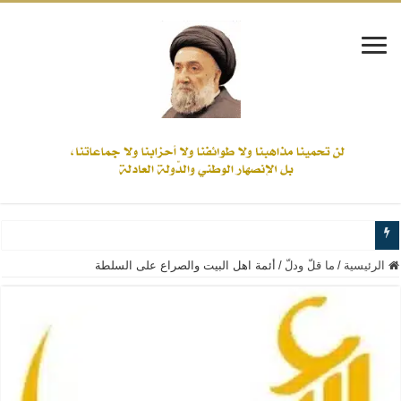
www.alamine.net
الرئيسية
/
ما قلّ ودلّ
/
أئمة اهل البيت والصراع على السلطة
مواقف وآراء العلاّمة السيد علي الأمين من الأحداث والقضايا - اضغط للاطلاع
إذا كان التسنن هو الإيمان بسنة رسول الله ( صلى الله عليه وآله) فكلّ المسلمين سن
علاقات المذاهب والأديان لا يجوز أن تكون على حساب الأوطان
لن تحمينا مذاهبنا ولا طوائفنا ولا أحزابنا ولا جماعاتنا، بل الإنصهار الوطني والدولة العا