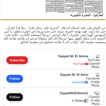
لتعارفوا - النشرة الشهرية
عن الإمام علي عليه السلام أنه قال: “إحذروا على دينكم ثلاثة”: رجلاً قرأ القرآن
حتى إذا رأيت عليه بهجته اخترط سيفه على جاره ورماه في الشرك,فقلت يا أمير
المؤمنين أيّهما أولى بالشرك ؟:قال:الرامي ! ورجلاً استخفّته الأكاذيب ،كلّما حدّث
أحدوثة كذب مدّها بأطول منها ! ورجلاً آتاه الله سلطاناً فزعم أن طاعته طاعة الله،
ومعصيته معصية الله ! وكذب لأنه لا طاعة لمخلوق في معصية الخالق…
Sayyed Ali El Amine
Subscribe
YouTube
Sayyed Ali Al Amin
Follow
Facebook
@SayyedAliElAmin
Follow
X (Twitter)