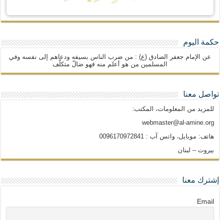
حكمة اليوم
عن الإمام جعفر الصادق (ع) : من ضرب الناس بسيفه ودعاهم إلى نفسه وفي
المسلمين من هو أعلم منه فهو ضالّ متكلّف
تواصل معنا
للمزيد من المعلومات، المكتب:
webmaster@al-amine.org
هاتف: موبايل، واتس آب : 0096170972841
بيروت – لبنان
إشترك معنا
Email