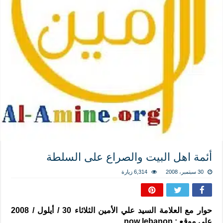
المذاهب ليست قدرًا لا يمكن تجاوزه
ليست المنفعة تأتي من إسلامية النّظام كما لا تأتي المضرة من مسيحية النظام
المتهاون بوطنه متهاون بدينه حتماً
نسج العلاقة مع الآخر تكون من خلال منظومة القيم و المبادئ الانسانية التي تجعل الن
أئمة اهل البيت والصراع على السلطة
30 سبتمبر، 2008
6,314 زيارة
حوار مع العلامة السيد علي الأمين الثلاثاء 30 / أيلول / 2008
على موقع : now lebanon