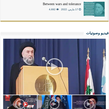
Between wars and tolerance
17 مارس، 2022
4,692
فيديو وصوتيات