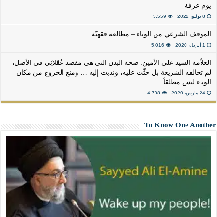
يوم عرفة
8 يوليو، 2022
3,559
الموقف الشرعي من الوباء – مطالعة فقهيّة
1 أبريل، 2020
5,016
العلاّمة السيد علي الأمين: صحة البدن التي هي مقصد عُقَلائِي في الأصل،
لم تخالفه الشريعة بل حثّت عليه، وندبت إليه … ومنع الخروج من مكان
الوباء ليس مطلقاً
24 مارس، 2020
4,708
To Know One Another