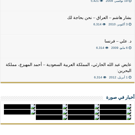
19 نوفمبر، 2009
5,421
بشار هاشم – العراق – نحن بحاجة لك
3 أكتوبر، 2010
6,314
د. علي – فرنسا
6 مايو، 2009
6,314
عايض عبد الله الحارثي، المملكة العربية السعودية – أحمد المهيزع، مملكة
البحرين:
1 أبريل، 2012
6,314
أخبار في صورة