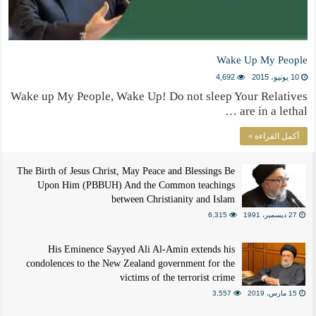
Wake Up My People
10 يونيو، 2015
4,692
Wake up My People, Wake Up! Do not sleep Your Relatives
are in a lethal …
أكمل القراءة »
The Birth of Jesus Christ, May Peace and Blessings Be
Upon Him (PBBUH) And the Common teachings
between Christianity and Islam
27 ديسمبر، 1991
6,315
His Eminence Sayyed Ali Al-Amin extends his
condolences to the New Zealand government for the
victims of the terrorist crime
15 مارس، 2019
3,557