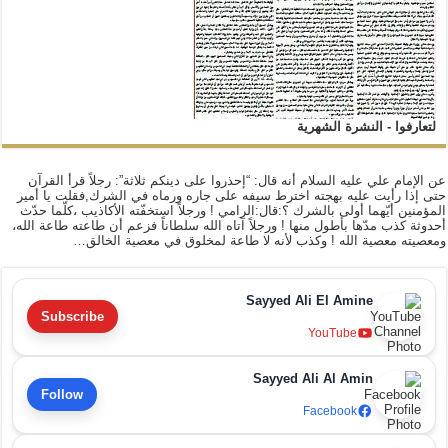
لتعارفوا - النشرة الشهرية
عن الإمام علي عليه السلام أنه قال: “إحذروا على دينكم ثلاثة”: رجلاً قرأ القرآن
حتى إذا رأيت عليه بهجته اخترط سيفه على جاره ورماه في الشرك,فقلت يا أمير
المؤمنين أيّهما أولى بالشرك ؟:قال:الرامي ! ورجلاً استخفّته الأكاذيب ،كلّما حدّث
أحدوثة كذب مدّها بأطول منها ! ورجلاً آتاه الله سلطاناً فزعم أن طاعته طاعة الله،
ومعصيته معصية الله ! وكذب لأنه لا طاعة لمخلوق في معصية الخالق…
Sayyed Ali El Amine
Subscribe
YouTube
Sayyed Ali Al Amin
Follow
Facebook