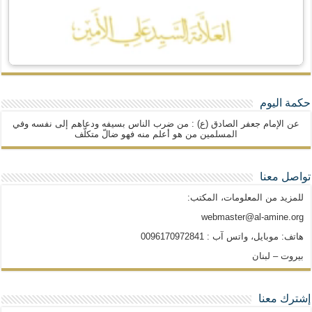
حكمة اليوم
عن الإمام جعفر الصادق (ع) : من ضرب الناس بسيفه ودعاهم إلى نفسه وفي
المسلمين من هو أعلم منه فهو ضالّ متكلّف
تواصل معنا
للمزيد من المعلومات، المكتب:
webmaster@al-amine.org
هاتف: موبايل، واتس آب : 0096170972841
بيروت – لبنان
إشترك معنا