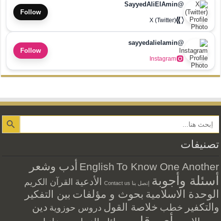
@SayyedAliElAmin
Follow
X (Twitter)
@sayyedalielamin
Follow
Instagram
Search Button
تصنيفات
أدب وشعر
English
To Know One Another
أسئلة وأجوبة
الأدعية
القرآن الكريم
إتصل بنا Contact us
الوحدة الاسلامية
بحوث و مؤلفات
بين التفكير
والتكفير
خلاصة القول
دين
خطب
دروس حوزوية
رأي وقلم