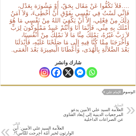
….فَلاَ تَكُفُّوا عَنْ مَقَال بِحَقّ، أَوْ مَشُورَة بِعَدْل،
فَإِنِّي لَسْتُ فِي نَفْسِي بِفَوْقِ أَنْ أُخْطِىءَ، وَلاَ آمَنُ
ذلِكَ مِنْ فِعْلِي، إِلاَّ أَنْ يَكْفِيَ اللهُ مِنْ نَفْسِي مَا هُوَ
أَمْلَكُ بِهِ مِنِّي، فَإنَّمَا أَنَا وَأَنْتُمْ عَبِيدٌ مَمْلُوكُونَ لِرَبٍّ
لاَ رَبَّ غَيْرُهُ، يَمْلِكُ مِنَّا مَا لاَ نَمْلِكُ مِنْ أَنْفُسِنَا،
وَأَخْرَجَنَا مِمَّا كُنَّا فِيهِ إِلَى مَا صَلَحْنَا عَلَيْهِ، فَأَبْدَلَنَا
بَعْدَ الضَّلاَلَةِ بِالْهُدَى، وَأَعْطَانَا الْبصِيرَةَ بَعْدَ الْعَمَى.
شارك وانشر
الوسوم
الإمام علي
السابق
العلاّمة السيد علي الأمين يدعو
المرجعيات الدينية إلى إبعاد الفتاوى
عن الصراعات الداخلية
التالي
العلاّمة السيد علي الأمين: أين
الوارثون لخير أمّة أخرجت للنّاس؟!.