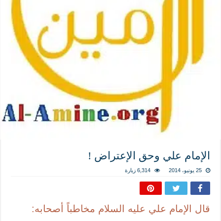
المذاهب ليست قدرًا لا يمكن تجاوزه
ليست المنفعة تأتي من إسلامية النّظام كما لا تأتي المضرة من مسيحية النظام
المتهاون بوطنه متهاون بدينه حتماً
نسج العلاقة مع الآخر تكون من خلال منظومة القيم و المبادئ الانسانية التي تجعل الن
الإمام علي وحق الإعتراض !
25 يونيو، 2014
6,314 زيارة
قال الإمام علي عليه السلام مخاطباً أصحابه: