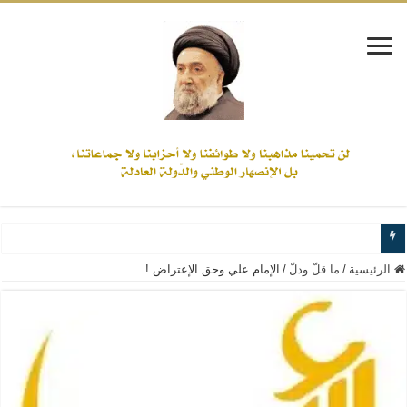
www.alamine.net
الرئيسية
/
ما قلّ ودلّ
/
الإمام علي وحق الإعتراض !
مواقف وآراء العلاّمة السيد علي الأمين من الأحداث والقضايا - اضغط للاطلاع
إذا كان التسنن هو الإيمان بسنة رسول الله ( صلى الله عليه وآله) فكلّ المسلمين سن
علاقات المذاهب والأديان لا يجوز أن تكون على حساب الأوطان
لن تحمينا مذاهبنا ولا طوائفنا ولا أحزابنا ولا جماعاتنا، بل الإنصهار الوطني والدولة العا