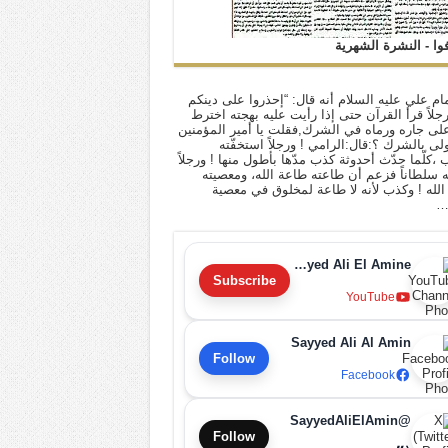
فوا - النشرة الشهرية
ام علي عليه السلام أنه قال: “إحذروا على دينكم
 رجلاً قرأ القرآن حتى إذا رأيت عليه بهجته اخترط
لى جاره ورماه في الشرك,فقلت يا أمير المؤمنين
أولى بالشرك ؟:قال:الرامي ! ورجلاً استخفّته
ب ،كلّما حدّث أحدوثة كذب مدّها بأطول منها ! ورجلاً
له سلطاناً فزعم أن طاعته طاعة الله، ومعصيته
لله ! وكذب لأنه لا طاعة لمخلوق في معصية
…
Sayyed Ali El Amine
Subscribe
YouTube
Sayyed Ali Al Amin
Follow
Facebook
@SayyedAliElAmin
Follow