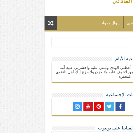
تدى
سؤال وجواب
ية الأيام
لسلام) فكلّ المسلمين شيعة.
 أعطني الهدى وثبتني عليه واحشرني عليه آمنا
ن لاخوف عليه ولا حزن ولا جزع إنك أهل التقوى
المغفرة
ت الإجتماعية
لا تمنحهم الامتيازات أنساب و أديان
قناتنا على يوتيوب