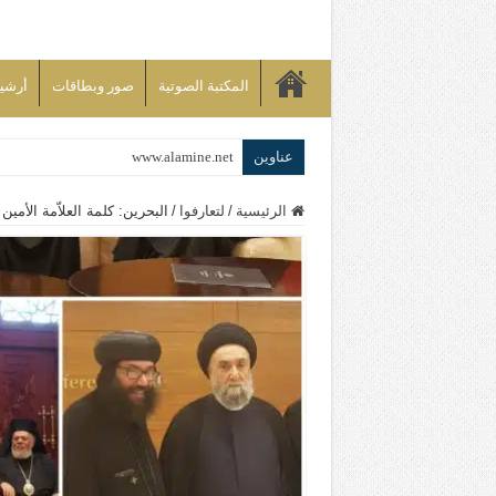
المكتبة الصوتية
صور وبطاقات
أرشيف bd
عناوين
www.alamine.net
مواقف وآراء العلاّمة السيد علي الأمين م
الرئيسية
/
لتعارفوا
/
البحرين: كلمة العلاّمة الأمين
إذا كان التسنن هو الإيمان بسنة رسول ال
علاقات المذاهب والأديان لا يجوز أن تك
لن تحمينا مذاهبنا ولا طوائفنا ولا أحزابنا 
المذاهب ليست قدرًا لا يمكن تجاوزه
ليست المنفعة تأتي من إسلامية النّظام ك
المتهاون بوطنه متهاون بدينه حتماً
نسج العلاقة مع الآخر تكون من خلال منظوم