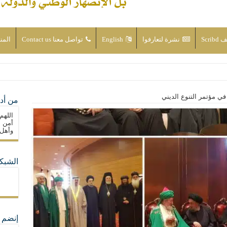
Scri
نشرة لتعارفوا
English
تواصل معنا Contact us
المن
ن الأحداث والقضايا - اضغط للاطلاع
 في مؤتمر التنوع الديني
من أدع
له ( صلى الله عليه وآله) فكلّ المسلمين سنّة والتشيّع إن كان حب أهل البيت (عليهم ا
اللهم
ون على حساب الأوطان
أمن م
وأهل 
ولا جماعاتنا، بل الإنصهار الوطني والدولة العادلة
الشبكا
ما لا تأتي المضرة من مسيحية النظام
ة القيم و المبادئ الانسانية التي تجعل الناس سواسية لا تفرق بينهم أعراق و ألوان و 
إنضم ل