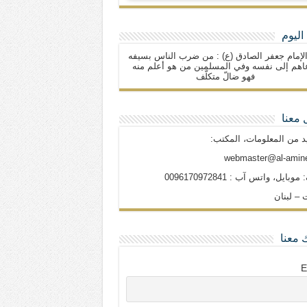
اليوم
لإمام جعفر الصادق (ع) : من ضرب الناس بسيفه
اهم إلى نفسه وفي المسلمين من هو أعلم منه
فهو ضالّ متكلّف
 معنا
د من المعلومات، المكتب:
webmaster@al-amine
وبايل، واتس آب : 0096170972841
 – لبنان
 معنا
E