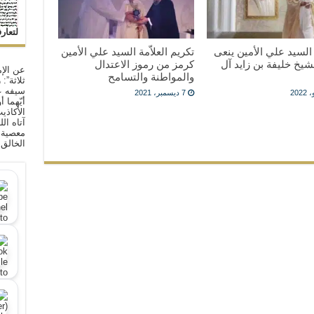
لتعار
ة السيد علي الأمين ينعى
تكريم العلاّمة السيد علي الأمين
يخ خليفة بن زايد آل
كرمز من رموز الاعتدال
عن الإم
والمواطنة والتسامح
ثلاثة”:
سيفه ع
7 ديسمبر، 2021
أيّهما 
الأكاذي
آتاه ال
معصية ا
الخالق