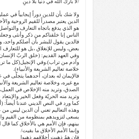
/لا بارك الله في دنياً بلا دينِ
ولا شك بأن للدين دوراً إيجابياً في عم
الدين يعتبر مصدراً للقيم الروحية والأ
هو الذي يدفع باتجاه التعارف والتواصل 
الناس إنا خلقناكم من ذكر وأنثى وجعلنا
فالدين يقول للبشر بأن أصلكم واحد، وه
بعض، وليس للإنغلاق ،بل هو للتعارف الذ
وفي العهد القديم: (خلق الربّ الإنسان
وآدم من تراب).وفي الإنجيل(كل ما تري
خلاصة تعاليم الشريعة والأنبياء).
فالإيمان له بعدان، أحدهما يتجلّى في عل
مع غيره، وخلاصة تعاليم الشريعة والأن
الصدق، وتريد منه الإخلاص في العمل، و
وتريد منه الحريّة وفعل الخير والإبتعاد
كما ورد في النص الديني عندنا أيضاً:
وهذه التعاليم تعني أن الدين ليس من ع
يسعى لتزويدهم بمنظومة من القيم والمب
بينهم، فإن الأمم هي بالأخلاق كما قال 
وإنما الأمم الأخلاق ما بقيت/
فإن همُ ذهبت أخلاقهم ذهبوا