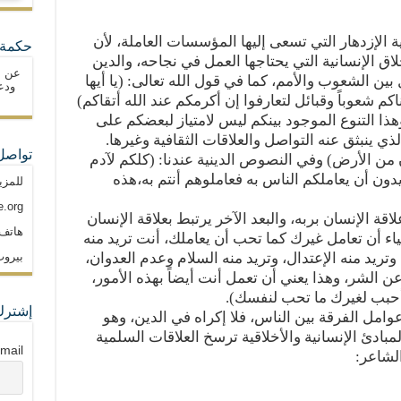
لية الإزدهار التي تسعى إليها المؤسسات العاملة، لأن
حكمة 
خلاق الإنسانية التي يحتاجها العمل في نجاحه، والدين
عن ا
بين الشعوب والأمم، كما في قول الله تعالى: (يا أيها
ودع
كم شعوباً وقبائل لتعارفوا إن أكرمكم عند الله أتقاكم)
ذا التنوع الموجود بينكم ليس لامتياز لبعضكم على
ي ينبثق عنه التواصل والعلاقات الثقافية وغيرها.
تواصل
 من الأرض) وفي النصوص الدينية عندنا: (كلكم لآدم
دون أن يعاملكم الناس به فعاملوهم أنتم به،هذه
للمزي
.org
اقة الإنسان بربه، والبعد الآخر يرتبط بعلاقة الإنسان
هاتف: م
بياء أن تعامل غيرك كما تحب أن يعاملك، أنت تريد منه
تريد منه الإعتدال، وتريد منه السلام وعدم العدوان،
بيروت
 عن الشر، وهذا يعني أن تعمل أنت أيضاً بهذه الأمور،
 (أحبب لغيرك ما تحب لنفسك).
إشترك
وامل الفرقة بين الناس، فلا إكراه في الدين، وهو
ادئ الإنسانية والأخلاقية ترسخ العلاقات السلمية
mail
الشاعر: