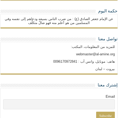
حكمة اليوم
عن الإمام جعفر الصادق (ع) : من ضرب الناس بسيفه ودعاهم إلى نفسه وفي
المسلمين من هو أعلم منه فهو ضالّ متكلّف
تواصل معنا
للمزيد من المعلومات، المكتب:
webmaster@al-amine.org
هاتف: موبايل، واتس آب : 0096170972841
بيروت – لبنان
إشترك معنا
Email