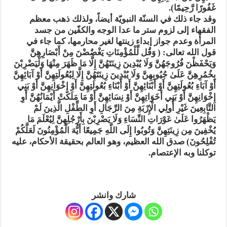
غَفُورًا رَّحِيمًا).
وقد جاء ذلك في السنّة النبويّة أيضاً، ولذلك ذهب معظم
الفقهاء إلى لزوم ستر ما عدا الوجه والكفّين من جسد
المرأة وعدم جواز إبداء زينتها لغير محارمها، كما جاء في
قول الله تعالى: ( وَقُل لِّلْمُؤْمِنَاتِ يَغْضُضْنَ مِنْ أَبْصَارِهِنَّ
وَيَحْفَظْنَ فُرُوجَهُنَّ وَلَا يُبْدِينَ زِينَتَهُنَّ إِلَّا مَا ظَهَرَ مِنْهَا وَلْيَضْرِبْنَ
بِخُمُرِهِنَّ عَلَىٰ جُيُوبِهِنَّ وَلَا يُبْدِينَ زِينَتَهُنَّ إِلَّا لِبُعُولَتِهِنَّ أَوْ آبَائِهِنَّ
أَوْ آبَاءِ بُعُولَتِهِنَّ أَوْ أَبْنَائِهِنَّ أَوْ أَبْنَاءِ بُعُولَتِهِنَّ أَوْ إِخْوَانِهِنَّ أَوْ بَنِي
إِخْوَانِهِنَّ أَوْ بَنِي أَخَوَاتِهِنَّ أَوْ نِسَائِهِنَّ أَوْ مَا مَلَكَتْ أَيْمَانُهُنَّ أَوِ
التَّابِعِينَ غَيْرِ أُولِي الْإِرْبَةِ مِنَ الرِّجَالِ أَوِ الطِّفْلِ الَّذِينَ لَمْ
يَظْهَرُوا عَلَىٰ عَوْرَاتِ النِّسَاءِ وَلَا يَضْرِبْنَ بِأَرْجُلِهِنَّ لِيُعْلَمَ مَا
يُخْفِينَ مِن زِينَتِهِنَّ وَتُوبُوا إِلَى اللَّهِ جَمِيعًا أَيُّهَ الْمُؤْمِنُونَ لَعَلَّكُمْ
تُفْلِحُونَ) صدق الله العظيم، وهو العالم بحقيقة الأحكام، عليه
توكلنا وبه الإعتصام.
شارك وانشر