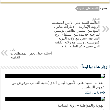
الوسوم
السيد علي الأمين
السابق
العلاّمة السيد علي الأمين لـصحيفة
الرؤية الإمارتية : الإمارات بقانون
المنع من التمييز الطائفي تؤسس
لمرحلة جديـدة من استلهام روح
الشريعة -نحن مع ولاية الدولة
كمؤسسة، ولسنا مع ولاية الفقيه
التي تعني حكم الفقيه الفرد
التالي
أسئلة حول بعض المصطلحات
الفقهية
الزوّار شاهدوا ايضاً:
العلامة السيد علي الأمين: لبنان الذي يُشبه الثنائي مرفوض من
عموم اللبنانيين
9 مارس، 2024
الهوية والمواطنة – رؤية إنسانية