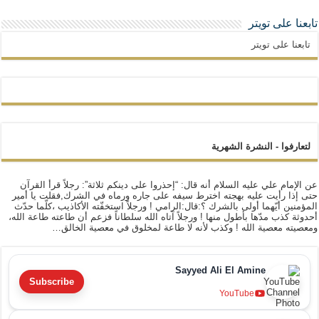
تابعنا على تويتر
تابعنا على تويتر
لتعارفوا - النشرة الشهرية
عن الإمام علي عليه السلام أنه قال: “إحذروا على دينكم ثلاثة”: رجلاً قرأ القرآن
حتى إذا رأيت عليه بهجته اخترط سيفه على جاره ورماه في الشرك,فقلت يا أمير
المؤمنين أيّهما أولى بالشرك ؟:قال:الرامي ! ورجلاً استخفّته الأكاذيب ،كلّما حدّث
أحدوثة كذب مدّها بأطول منها ! ورجلاً آتاه الله سلطاناً فزعم أن طاعته طاعة الله،
ومعصيته معصية الله ! وكذب لأنه لا طاعة لمخلوق في معصية الخالق…
Sayyed Ali El Amine
Subscribe
YouTube