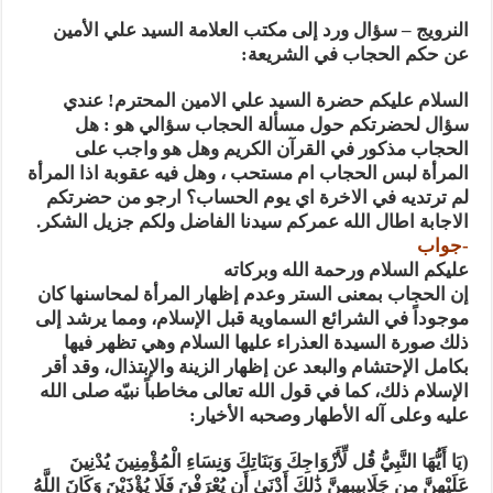
المذاهب ليست قدرًا لا يمكن تجاوزه
النرويج – سؤال ورد إلى مكتب العلامة السيد علي الأمين
ليست المنفعة تأتي من إسلامية النّظام كما لا تأتي المضرة من مسيحية النظام
عن حكم الحجاب في الشريعة:
المتهاون بوطنه متهاون بدينه حتماً
السلام عليكم حضرة السيد علي الامين المحترم! عندي
نسج العلاقة مع الآخر تكون من خلال منظومة القيم و المبادئ الانسانية التي تجعل الن
سؤال لحضرتكم حول مسألة الحجاب سؤالي هو : هل
الحجاب مذكور في القرآن الكريم وهل هو واجب على
المرأة لبس الحجاب ام مستحب ، وهل فيه عقوبة اذا المرأة
لم ترتديه في الاخرة اي يوم الحساب؟ ارجو من حضرتكم
الاجابة اطال الله عمركم سيدنا الفاضل ولكم جزيل الشكر.
-جواب
عليكم السلام ورحمة الله وبركاته
إن الحجاب بمعنى الستر وعدم إظهار المرأة لمحاسنها كان
موجوداً في الشرائع السماوية قبل الإسلام، ومما يرشد إلى
ذلك صورة السيدة العذراء عليها السلام وهي تظهر فيها
بكامل الإحتشام والبعد عن إظهار الزينة والإبتذال، وقد أقر
الإسلام ذلك، كما في قول الله تعالى مخاطباً نبيّه صلى الله
عليه وعلى آله الأطهار وصحبه الأخيار:
(يَا أَيُّهَا النَّبِيُّ قُل لِّأَزْوَاجِكَ وَبَنَاتِكَ وَنِسَاءِ الْمُؤْمِنِينَ يُدْنِينَ
عَلَيْهِنَّ مِن جَلَابِيبِهِنَّ ذَٰلِكَ أَدْنَىٰ أَن يُعْرَفْنَ فَلَا يُؤْذَيْنَ وَكَانَ اللَّهُ