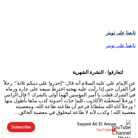
تابعنا على تويتر
تابعنا على تويتر
لتعارفوا - النشرة الشهرية
عن الإمام علي عليه السلام أنه قال: “إحذروا على دينكم ثلاثة”: رجلاً
قرأ القرآن حتى إذا رأيت عليه بهجته اخترط سيفه على جاره ورماه
في الشرك,فقلت يا أمير المؤمنين أيّهما أولى بالشرك ؟:قال:الرامي
! ورجلاً استخفّته الأكاذيب ،كلّما حدّث أحدوثة كذب مدّها بأطول منها
! ورجلاً آتاه الله سلطاناً فزعم أن طاعته طاعة الله، ومعصيته
معصية الله ! وكذب لأنه لا طاعة لمخلوق في معصية الخالق…
Sayyed Ali El Amine
Subscribe
YouTube