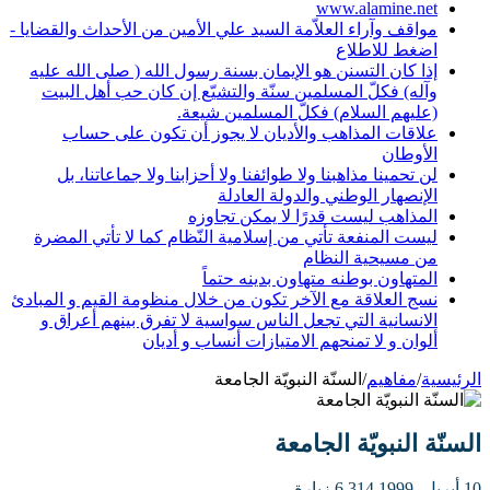
www.alamine.net
مواقف وآراء العلاّمة السيد علي الأمين من الأحداث والقضايا -
اضغط للاطلاع
إذا كان التسنن هو الإيمان بسنة رسول الله ( صلى الله عليه
وآله) فكلّ المسلمين سنّة والتشيّع إن كان حب أهل البيت
(عليهم السلام) فكلّ المسلمين شيعة.
علاقات المذاهب والأديان لا يجوز أن تكون على حساب
الأوطان
لن تحمينا مذاهبنا ولا طوائفنا ولا أحزابنا ولا جماعاتنا، بل
الإنصهار الوطني والدولة العادلة
المذاهب ليست قدرًا لا يمكن تجاوزه
ليست المنفعة تأتي من إسلامية النّظام كما لا تأتي المضرة
من مسيحية النظام
المتهاون بوطنه متهاون بدينه حتماً
نسج العلاقة مع الآخر تكون من خلال منظومة القيم و المبادئ
الانسانية التي تجعل الناس سواسية لا تفرق بينهم أعراق و
ألوان و لا تمنحهم الامتيازات أنساب و أديان
الرئيسية
/
مفاهيم
/
السنّة النبويّة الجامعة
السنّة النبويّة الجامعة
10 أبريل، 1999
6,314 زيارة