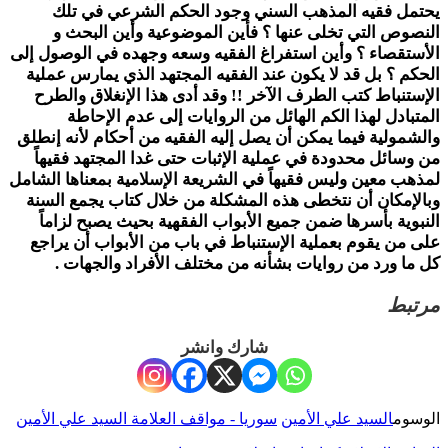
يحتمل فقيه المذهب السني وجود الحكم الشرعي في تلك
النصوص التي تخلى عنها ؟ فأين الموضوعية وأين البحث و
الأستقصاء ؟ وأين استفراغ الفقيه وسعه وجهده في الوصول إلى
الحكم ؟ بل قد لا يكون عند الفقيه المجتهد الذي يمارس عملية
الإستنباط كتب الطرف الآخر !! وقد أدى هذا الإنغلاق والطرح
المتبادل لهذا الكم الهائل من الروايات إلى عدم الإحاطة
والشمولية فيما يمكن أن يصل إليه الفقيه من أحكام لأنه إنطلق
من وسائل محدودة في عملية الإثبات حتى غدا المجتهد فقيهاً
لمذهب معين وليس فقيهاً في الشريعة الإسلامية بمعناها الشامل
وبالإمكان أن نتخطى هذه المشكلة من خلال كتاب يجمع السنة
النبوية بأسرها ضمن جميع الأبواب الفقهية بحيث يصبح لزاماً
على من يقوم بعملية الإستنباط في باب من الأبواب أن يراجع
كل ما ورد من روايات بشأنه من مختلف الأفراد والجهات .
مرتبط
شارك وانشر
الوسوم
السيد علي الأمين
سوريا - مواقف العلامة السيد علي الأمين