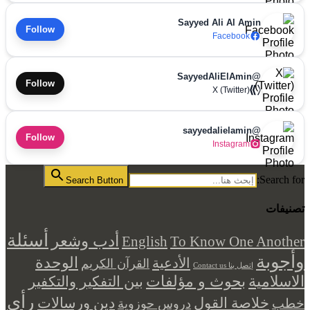
Sayyed Ali Al Amin
Follow
Facebook
@SayyedAliElAmin
Follow
X (Twitter)
@sayyedalielamin
Follow
Instagram
Search for:
Search Button
تصنيفات
أسئلة
أدب وشعر
English
To Know One Another
وأجوبة
الوحدة
الأدعية
القرآن الكريم
إتصل بنا Contact us
بحوث و مؤلفات
الاسلامية
بين التفكير والتكفير
رأي
خلاصة القول
دين ورسالات
خطب
دروس حوزوية