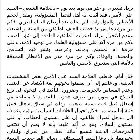
يزداد تقديري، واحترامي يوما بعد يوم – بالعلامة الشيعي – السيد
علي الأمين، فقد أثبت أنه أهل لتحمل المسؤولية، ومقدر لحجم
الأخطار، والمؤامرات التي تحاك ضد أوطان العالم العربي. فكم
من مرة دعا إلى نبذ خطاب العنف الطائفي بين السنة، والشيعة،
وعدم الانجرار وراء الدعوات الطائفية الهادفة إلى شق الصف.
وكم من مرة أكد على مسؤولية العلماء في توحيد الأمة، وعلى
حرمة دم المسلم، وماله، وعرضه، ونشر قيم التسامح،
والمحبة، والوفاء. وكم من مرة حذر من الأخطار المحدقة
بالأمة، التي ستحرق الأخضر، واليابس.
قبل أيام، خاطب العلامة السيد علي الأمين بعض الشخصيات
الدينية، ودعاهم إلى أن يضمنوا دعوتهم لغة الابتعاد عن العنف،
وعدم المساس بالحرمات، وضرورة التأكيد في الدعوة إلى نزع
السلاح في سوريا من طرف «حزب الله»، إذ لا مصلحة من
إشعال فتيل فتنة -سنية شيعية-، وذلك في سياق إشعال فتيل
فتنة إقليمية، من خلال تحويل الخلافات السياسية -رؤية وعملا-،
إلى مدخل لصراع طائفي، إن على مستوى الخطاب، أو على
مستوى السلاح. وهو ما أكد عليه، بأنه لا يصح أن تكتفي
المرجعيات الدينية بتشييع أبنائنا القتلى من العراق، ولبنان،
وغيرهما، بل دعا السيد السيستاني، وسائر المرجعيات الدينية