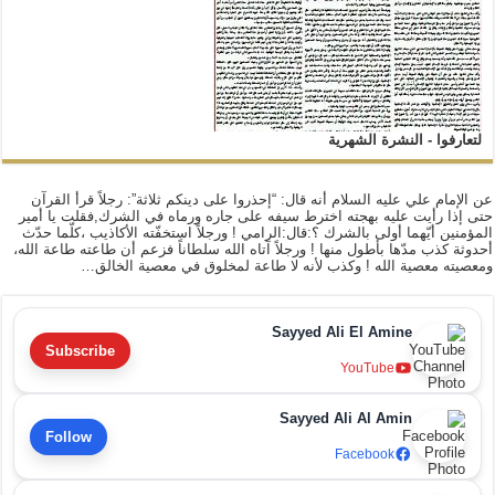
لتعارفوا - النشرة الشهرية
عن الإمام علي عليه السلام أنه قال: “إحذروا على دينكم ثلاثة”: رجلاً قرأ القرآن
حتى إذا رأيت عليه بهجته اخترط سيفه على جاره ورماه في الشرك,فقلت يا أمير
المؤمنين أيّهما أولى بالشرك ؟:قال:الرامي ! ورجلاً استخفّته الأكاذيب ،كلّما حدّث
أحدوثة كذب مدّها بأطول منها ! ورجلاً آتاه الله سلطاناً فزعم أن طاعته طاعة الله،
ومعصيته معصية الله ! وكذب لأنه لا طاعة لمخلوق في معصية الخالق…
Sayyed Ali El Amine
Subscribe
YouTube
Sayyed Ali Al Amin
Follow
Facebook