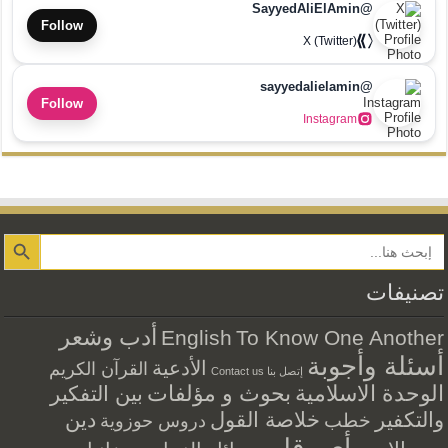
@SayyedAliElAmin
Follow
X (Twitter)
@sayyedalielamin
Follow
Instagram
Search Button
تصنيفات
أدب وشعر
English
To Know One Another
أسئلة وأجوبة
الأدعية
القرآن الكريم
إتصل بنا Contact us
الوحدة الاسلامية
بحوث و مؤلفات
بين التفكير
والتكفير
خلاصة القول
دين
خطب
دروس حوزوية