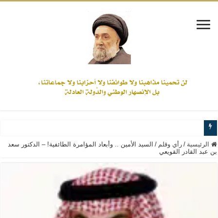
www.alamine.net
الرئيسية
/
رأي وقلم
/
السيد الأمين .. وأبعاد المؤامرة الطائفية! – الدكتور سعد
بن عبد القادر القويعي
مواقف وآراء العلاّمة السيد علي الأمين من الأحداث والقضايا - اضغط للاطلاع
إذا كان التسنن هو الإيمان بسنة رسول الله ( صلى الله عليه وآله) فكلّ المسلمين سن
علاقات المذاهب والأديان لا يجوز أن تكون على حساب الأوطان
لن تحمينا مذاهبنا ولا طوائفنا ولا أحزابنا ولا جماعاتنا، بل الإنصهار الوطني والدولة العا