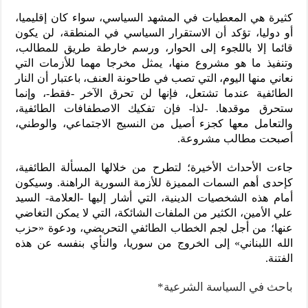
كثيرة هي المعطيات في المشهد السياسي، سواء كان إقليميا،
أو دوليا، تؤكد أن الاستقرار السياسي في المنطقة، لن يكون
قائما إلا باللجوء إلى الحوار، ورسم خارطة طريق للمطالب،
وتنفيذ ما هو مشروع منها، يمثل مخرجا مهما للأزمات التي
نعاني منها اليوم، التي تصب في طاحونة العنف، باعتبار أن النار
الطائفية عندما تشتعل، فإنها لن تحرق الآخر -فقط-، وإنما
ستحرق موقدها. -لذا- فإن تفكيك الاصطفافات الطائفية،
والتعامل معها كجزء أصيل من النسيج الاجتماعي، والوطني،
أصبحت مطالب مشروعة.
جاءت الأحداث الأخيرة؛ لتطرح من خلالها المسألة الطائفية،
كإحدى أهم السمات المميزة للأزمة السورية الراهنة. وسيكون
أمام هذه الشخصيات الدينية، التي أشار إليها -العلامة- السيد
علي الأمين، الكثير من الملفات الشائكة، التي لا يمكن التغاضي
عنها؛ من أجل لجم الخطاب الطائفي التحريضي، ودعوة «حزب
الله اللبناني» إلى الخروج من سوريا، والنأي بنفسه عن هذه
الفتنة.
باحث في السياسة الشرعية*