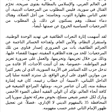
في العالم العربي، والإسلامي بالمطالبة بفتوى صريحة، تحرّم
القتال في سورية، فليس المطلوب من المرجعيات الدينية، أن
تفتي الناس بطهارة الثوب، ونجاسته؛ من أجل الصلاة، وهناك
دماء تسفك، وهم يسكتون عن ذلك، بل المطلوب من
المرجعيات السياسية الخروج عن صمتها -أيضاً-.
لقد أسهمت إثارة النعرات الطائفية في تهديد الوحدة الوطنية،
واستقرار النظام، والأمن العام. ولفداحة الخسائر الناجمة عن
الجرائم الطائفية، بات من الضروري إصدار فتاوى من تلك
المرجعيات؛ للحد من هذه الظاهرة المقيتة، تمهيدا للقضاء عليها،
وذلك من خلال تجريمها، وتحريمها، والعمل على ضرورة تعزيز
قيم المواطنة، -خصوصا- بعد أن أثبتت الأحداث، ألا فائدة من
تدخل حزب الله المباشر في الأزمة السورية، الذي لن يغير كثيرا
من موازين القوى على أرض الواقع، بل سترتد الفتنة سلبا إلى
الداخل اللبناني، -لاسيما- أن خطاب زعيمه، كان فيه إشارة
مبطنة منه، إلى أن عناصر حزبه، -ومثلها- المراجع الشيعية في
كافة أنحاء العالم، تؤكد أن الولي الفقيه أعطى الضوء الأخضر،
وبارك لكل عنصر شيعي مسلح، بخوض معركة تحويل سوريا إلى
المحافظة 35 بالمفهوم الديني لا الإداري، -فضلاً- عن تعجيل
ظهور الإمام الثاني عشر حسب مفهومه.