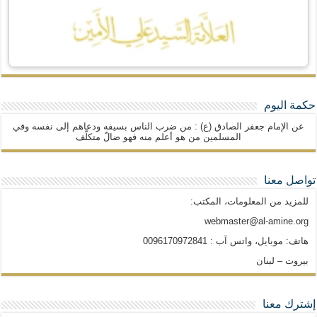
حكمة اليوم
عن الإمام جعفر الصادق (ع) : من ضرب الناس بسيفه ودعاهم إلى نفسه وفي
المسلمين من هو أعلم منه فهو ضالّ متكلّف
تواصل معنا
للمزيد من المعلومات، المكتب:
webmaster@al-amine.org
هاتف: موبايل، واتس آب : 0096170972841
بيروت – لبنان
إشترك معنا