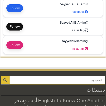
Sayyed Ali Al Amin
Follow
Facebook
@SayyedAliElAmin
Follow
X (Twitter)
@sayyedalielamin
Follow
Instagram
Search Button
تصنيفات
أدب وشعر
English
To Know One Another