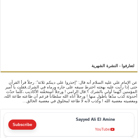
لتعارفوا - النشرة الشهرية
عن الإمام علي عليه السلام أنه قال: “إحذروا على دينكم ثلاثة”: رجلاً قرأ القرآن
حتى إذا رأيت عليه بهجته اخترط سيفه على جاره ورماه في الشرك,فقلت يا أمير
المؤمنين أيّهما أولى بالشرك ؟:قال:الرامي ! ورجلاً استخفّته الأكاذيب ،كلّما حدّث
أحدوثة كذب مدّها بأطول منها ! ورجلاً آتاه الله سلطاناً فزعم أن طاعته طاعة الله،
ومعصيته معصية الله ! وكذب لأنه لا طاعة لمخلوق في معصية الخالق…
Sayyed Ali El Amine
Subscribe
YouTube