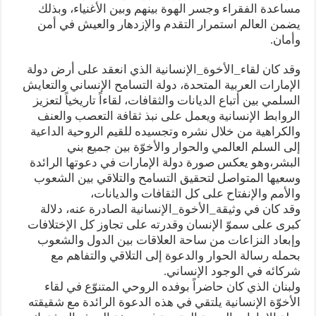
مساعدة الفقراء وجسر الهوة بينهم وبين الأغنياء، وبذلك
يضمن العالم استمرار التقدم والإزدهار والعيش في أمن
وأمان.
وقد كان لقاء_الأخوة_الإنسانية الذي انعقد على أرض دولة
الإمارات العربية المتحدة، دولة التسامح الإنساني والتعايش
السلمي بين أتباع الديانات والثقافات، لقاءاً تاريخياً لتعزيز
الروابط الإنسانية ويعمل على نبذ ثقافة التعصب والعنف
والكراهية من خلال نشره وتجسيده للقيم الروحية الداعية
إلى السلم العالمي والحوار والأخوّة بين جميع بني
البشر،وهو يعكس صورة دولة الإمارات في دعوتها الرائدة
وسعيها المتواصل لتحقيق التسامح والتلاقي بين الشعوب
والأمم والإنفتاح على كل الثقافات والديانات،
وقد كان في وثيقة_الأخوة_الإنسانية الصادرة عنه، دلالة
كبرى على سموّ الإنسان وقدرته على تجاوز كل الإختلافات
وإبعاد النزاعات من ساحة العلاقات بين الدول والشعوب
بحمله رسالة الحوار والدعوة إلى التلاقي والتفاهم مع
شركائه في الوجود الإنساني.
ولبنان الذي كان حاضراً بوفده الروحي المتنوّع في لقاء
الأخوّة الإنسانية يلتقي في هذه الدعوة الرائدة مع شقيقته