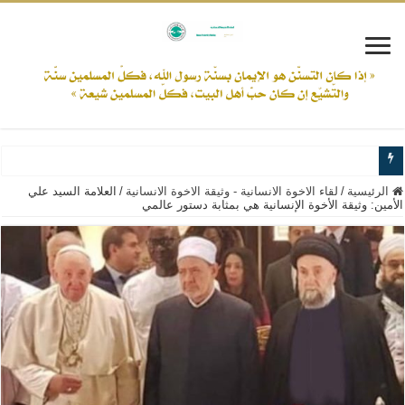
www.alamine.net
الرئيسية
/
لقاء الاخوة الانسانية - وثيقة الاخوة الانسانية
/
العلامة السيد علي
الأمين: وثيقة الأخوة الإنسانية هي بمثابة دستور عالمي
مواقف وآراء العلاّمة السيد علي الأمين من الأحداث والقضايا - اضغط للاطلاع
إذا كان التسنن هو الإيمان بسنة رسول الله ( صلى الله عليه وآله) فكلّ المسلمين سن
علاقات المذاهب والأديان لا يجوز أن تكون على حساب الأوطان
لن تحمينا مذاهبنا ولا طوائفنا ولا أحزابنا ولا جماعاتنا، بل الإنصهار الوطني والدولة العا
المذاهب ليست قدرًا لا يمكن تجاوزه
ليست المنفعة تأتي من إسلامية النّظام كما لا تأتي المضرة من مسيحية النظام
المتهاون بوطنه متهاون بدينه حتماً