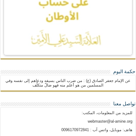
حكمة اليوم
عن الإمام جعفر الصادق (ع) : من ضرب الناس بسيفه ودعاهم إلى نفسه وفي
المسلمين من هو أعلم منه فهو ضالّ متكلّف
تواصل معنا
للمزيد من المعلومات، المكتب:
webmaster@al-amine.org
هاتف: موبايل، واتس آب : 0096170972841