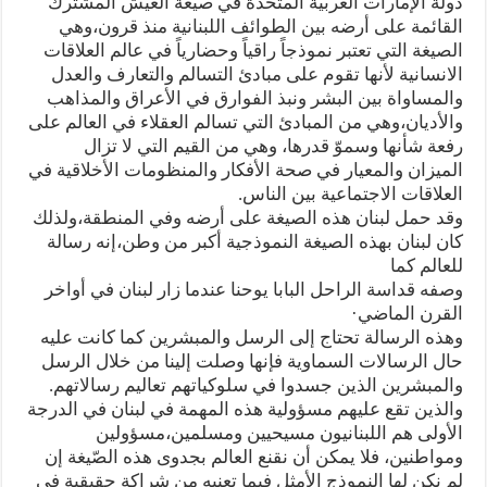
دولة الإمارات العربية المتحدة في صيغة العيش المشترك
القائمة على أرضه بين الطوائف اللبنانية منذ قرون،وهي
الصيغة التي تعتبر نموذجاً راقياً وحضارياً في عالم العلاقات
الانسانية لأنها تقوم على مبادئ التسالم والتعارف والعدل
والمساواة بين البشر ونبذ الفوارق في الأعراق والمذاهب
والأديان،وهي من المبادئ التي تسالم العقلاء في العالم على
رفعة شأنها وسموّ قدرها، وهي من القيم التي لا تزال
الميزان والمعيار في صحة الأفكار والمنظومات الأخلاقية في
العلاقات الاجتماعية بين الناس.
وقد حمل لبنان هذه الصيغة على أرضه وفي المنطقة،ولذلك
كان لبنان بهذه الصيغة النموذجية أكبر من وطن،إنه رسالة
للعالم كما
وصفه قداسة الراحل البابا يوحنا عندما زار لبنان في أواخر
القرن الماضي·
وهذه الرسالة تحتاج إلى الرسل والمبشرين كما كانت عليه
حال الرسالات السماوية فإنها وصلت إلينا من خلال الرسل
والمبشرين الذين جسدوا في سلوكياتهم تعاليم رسالاتهم.
والذين تقع عليهم مسؤولية هذه المهمة في لبنان في الدرجة
الأولى هم اللبنانيون مسيحيين ومسلمين،مسؤولين
ومواطنين، فلا يمكن أن نقنع العالم بجدوى هذه الصّيغة إن
لم نكن لها النموذج الأمثل فيما تعنيه من شراكة حقيقية في