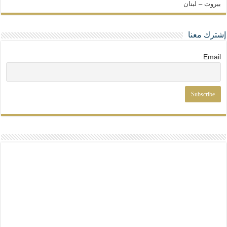
بيروت – لبنان
إشترك معنا
Email