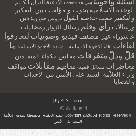
أسئلة وأجوبة
الأدعية
القرآن الكريم
إتصل بنا Contact us
الوحدة الاسلامية
بحوث و مؤلفات
بين التفكير
والتكفير
خلاصة القول
دين
خطب
دروس حوزوية
رأي وقلم
ورسالات
رسائل الزوار
رمضانيات
فيديو وصوتيات
لتعارفوا
غير مصنف
عاشوراء
ما
لقاءات
لقاء الاخوة الانسانية - وثيقة الاخوة الانسانية
متفرقات
قلّ ودلّ
مجلس حكماء المسلمين
مقابلات
محاضرات
مفاهيم
مواقف
مسائل فقهية
وآراء العلاّمة السيد علي الأمين من الأحداث
والقضايا
|
By
Al-Amine.org
© Copyright 2026, All Rights Reserved جميع الحقوق محفوظة لموقع العلاّمة
السيد علي الأمين