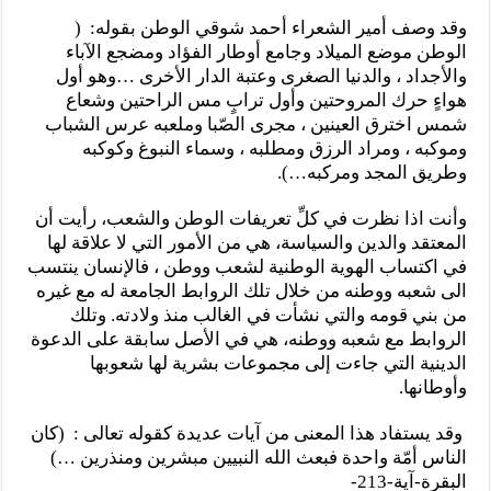
وقد وصف أمير الشعراء أحمد شوقي الوطن بقوله: (
الوطن موضع الميلاد وجامع أوطار الفؤاد ومضجع الآباء
والأجداد ، والدنيا الصغرى وعتبة الدار الأخرى …وهو أول
هواءٍ حرك المروحتين وأول ترابٍ مس الراحتين وشعاع
شمس اخترق العينين ، مجرى الصّبا وملعبه عرس الشباب
وموكبه ، ومراد الرزق ومطلبه ، وسماء النبوغ وكوكبه
وطريق المجد ومركبه…).
وأنت اذا نظرت في كلِّ تعريفات الوطن والشعب، رأيت أن
المعتقد والدين والسياسة، هي من الأمور التي لا علاقة لها
في اكتساب الهوية الوطنية لشعب ووطن ، فالإنسان ينتسب
الى شعبه ووطنه من خلال تلك الروابط الجامعة له مع غيره
من بني قومه والتي نشأت في الغالب منذ ولادته. وتلك
الروابط مع شعبه ووطنه، هي في الأصل سابقة على الدعوة
الدينية التي جاءت إلى مجموعات بشرية لها شعوبها
وأوطانها.
وقد يستفاد هذا المعنى من آيات عديدة كقوله تعالى : (كان
الناس أمّة واحدة فبعث الله النبيين مبشرين ومنذرين …)
البقرة-آية-213-