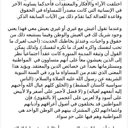
اختلفت الآراء والأفكار والمعتقدات فأحدكما يساويه الآخر
في الإنسانية التي كانت مصدراً للمساواة في الحقوق
وقاعدة للعدالة كما تقدّم ذلك من الآيات السابقة الذكر.
وعندما تقول أعيش مع غيري أو غيري يعيش معي فهذا يعني
وجود شريك لك في العيش والوطن وفيما يستتبعه ذلك من
حقوق و واجبات، وعندئذٍ يخاطبك الحديث: (أحبب لغيرك ما
تحب لنفسك واكره لغيرك ما تكره لنفسك). ولذلك يمكن
القول أن وثيقة المدينة المنورة كانت عقداً اجتماعياً نظر
إلى الذين يعيشون معاً على أنهم متساوون في المواطنية
ومستلزماتها بعيداً عن خصائص الدين والمعتقد. ويؤيد هذا
المعنى الذي تقدم من المساواة ما ورد في السنة النبوية
الشريفة عن رسول الله عليه الصلاة والسلام: (الناس
سواسية كأسنان المشط) و (الخلق كلهم عيال الله وأحبهم
إليه أنفعهم لعياله) و (لا فضل لأحمر على أصفر ولا لأبيض
على أسود ولا لعربي على أعجمي إلا بالتقوى). فإن
المواطنين قد يختلفون في أصول أعراقهم وأديانهم
وانتماءاتهم لكن المشترك بينهم في الوطن الواحد هي
المواطنية وهم فيها على حدٍ سواء.