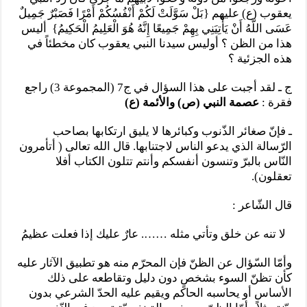
يعقوب (ع) عليهم {بَلْ سَوَّلَتْ لَكُمْ أَنْفُسُكُمْ أَمْرًا فَصَبْرٌ جَمِيلٌ
عَسَى اللَّهُ أَنْ يَأْتِيَنِي بِهِمْ جَمِيعًا إِنَّهُ هُوَ الْعَلِيمُ الْحَكِيمُ} أليس
هذا من الظن ؟ أوليس سيدنا النبي يعقوب كان مخطئاً في
هذه الجزئية ؟
ج ـ لقد أجبت على هذا السؤال في ج7 (المجموعة 3) راجع
فقرة :
عصمة النبي (ص) والأئمة (ع)
ـ فإنّ صغائر الذّنوب وكبائرها لا يليق ارتكابها بصاحب
الرّسالة الذي يدعو الناس لاجتنابها. قال الله تعالى ( أتأمرون
النّاس بالبرّ وتنسون أنفسكم وأنتم تتلون الكتاب أفلا
تعقلون).
قال الشّاعر :
لا تنه عن خلق وتأتي مثله ……. عارٌ عليك إذا فعلت عظيمُ
وأمّا السّؤال عن الظنّ فإن المحرّم منه هو تطبيق الآثار عليه
كأن تظنّ السوء بشخصٍ دون دليل وتقاطعه على ذلك
الأساس أو يحاسبه الحاكم ويقيم عليه الحدّ الشرعي بدون