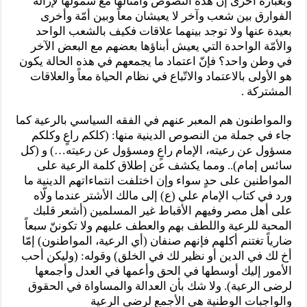
وبعبارة أخرى إنّ هذه النصوص وأمثالها مع شمولها لإزالة
الفوارق بين شعب وآخر لا يعيشان معاً وبين أمّة وأخرى
بعيدة عنها ولا توجد بينهما علاقات فكيف بالشعب الواحد
والأمّة الواحدة التي يعيش أبناؤها بعضهم مع البعض الآخر
في وطن واحد؟ فإنّ اعتماد ما يجمعهم في هذه الحالة يكون
هو الأولى بالاعتماد والاتّباع في نظام الحياة معاً والعلاقات
المشتركة .
والمواطنون هم المعبر عنهم في الفقه السياسي بالرعية كما
جاء في جملة من النصوص الدينية منها: (كلكم راعٍ وكلكم
مسؤول عن رعيته، الإمام راعٍ ومسؤول عن رعيته…) و (كل
سائس إمام).. ومما يكشف عن إطلاق كلمة الرعية على
المواطنين على حدٍ سواء وإن اختلفت انتماءاتهم الدينية ما
ورد في كتاب الإمام علي (ع) إلى مالك الأشتر عندما ولّاه
على أهل مصر وفيهم الأقباط غير المسلمين (أشعر قلبك
المحبة للرعية واللطف بهم والعطف عليهم ولا تكوننّ سبعاً
ضارياً تغتنم أكلهم فإنهم صنفان (أي الرعية، المواطنون) إمّا
أخ لك في الدين أو نظير لك في الخلق) وقوله: (وليكن أحب
الأمور إليك أوسطها في الحق وأعمها في العدل وأجمعها
لرضى الرعية). ولا شك بأن العدالة والمساواة في الحقوق
والواجبات الوطنية هي الأجمع لرضى الرعية