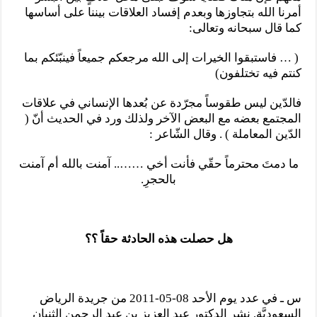
أمرنا الله بتجاوزها وبعدم إفساد العلاقات بيننا على أساسها
كما قال سبحانه وتعالى:
( … فاستبقوا الخيرات إلى الله مرجعكم جميعاً فينبّئكم بما
كنتم فيه تختلفون)
فالدّين ليس طقوساً مجرّدة عن بُعدها الإنساني في علاقات
المجتمع بعضه مع البعض الآخر ولذلك ورد في الحديث أنّ (
الدّين المعاملة ) . وقال الشّاعر :
ما دمتَ محترماً حقّي فأنت أخي …….. آمنت بالله أم آمنت
بالحجرِ.
هل حصلت هذه الحادثة حقاً ؟؟
س ـ في عدد يوم الأحد 08-05-2011 من جريدة الرياض
السعوديَّة, نشر الدكتور عبد العزيز بن عبد الرحمن الثنيان