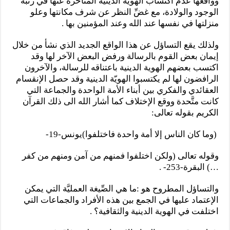
وواقعها عدم اكتساب الهوية الدينيَّة المتأخرة عنها في رتبة
الوجود والولادة، مع غضِّ النظر عن شرف مكانتها وعلو
منزلتها في نفسها عند الله وعند المؤمنين بها .
ولذلك يقع التساؤل عن هذا الواقع الجديد الذي نشأ من خلال
إيمان بعض القوم بالرسالة ورفض البعض الآخر لها وقد
اكتسب بعضهم الهوية الدينية باعتناقه للرسالة، والآخرون
الرافضون لها لم يكتسبوا الهويّة الدينية وقد حصل الإنقسام
العقائدي والفكري بين أبناء الأمة الواحدة والجماعة التي
كانت متَّحدة ووقع الإختلاف كما أشار الله الى ذلك القرآن
الكريم بقوله تعالى:
(وما كان الناس إلا أمة واحدة فاختلفوا)يونس-19-
وقوله تعالى (ولكن اختلفوا فمنهم من آمن ومنهم من كفر
…) البقرة-253- .
والتساؤل المطروح هو :ما هي الصِّيغة العمليَّة التي يمكن
الإعتماد عليها في الجمع بين هذه الأفراد والجماعات التي
اختلفت في الهوية الدينية والثقافية؟ .