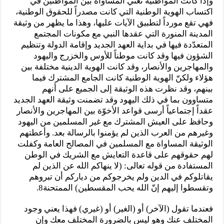
وإذا كانت المواطنية تعني المساواة بين المواطنين في
اكتساب الهوية الوطنية التي كانت مصدراً للحقوق الوطنية،
فهي تقع مورداً لتطبيق الآيات عليها، وهذا ما يظهر من وثيقة
المدينة المنورة التي عقدها النبي مع مكونات المجتمع
المتعدّدة فيها في بداية العهد الجديد وإقامة الدولة وتنظيم
الشؤون فيها وقد كانت موطناً للأوس والخزرج واليهود
والمهاجرين والأنصار، وقد كانت الهوية الدينية مختلفة بين
هؤلاء ولكنّ الهوية الوطنية كانت الجامع المشترك فيما
بينهم، وقد نظرت هذه الوثيقة إلى الجميع على أنهم
متساوون بما في ذلك اليهود وقد تضمنت وثيقة العهد الجديد
عقداً إجتماعياً أرسى قواعد الأخوّة بين المهاجرين والأنصار
وحافظ على العيش المشترك مع غير المسلمين من اليهود
وغيرهم من العرب الذين لم يؤمنوا بالرسالة بعد. وأعطتهم
الوثيقة المساواة مع المسلمين في المصالح العامة وكفلت
لهم حقوقهم على قاعدة التعايش مع الشريك في الوطن
المستفادة من قوله تعالى: (لا ينهاكم الله عن الذين لم
يقاتلوكم في الدين ولم يخرجوكم من دياركم أن تبروهم
وتقسطوا إليهم إنّ الله يحب المقسطين) الممتحنة8.
فعندما تقول (الآخر) أو (الغير) أو (غيري) فهذا يعني وجود
المختلف عنك وهو ليس بالضرورة المختلف معك وإن