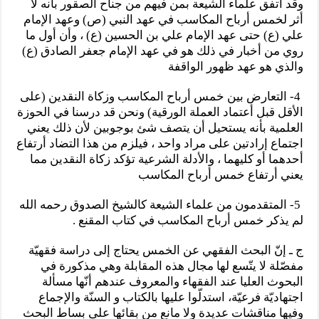
وقد أتفق علماء الشيعة بمن فيهم من جناح الصقور بأنه لا
أثر لخمس أرباح المكاسب في عهد النبي (ص) وعهد الإمام
علي (ع) حتى عهد الإمام علي بن الحسين (ع) ، وأن أول ما
روي من أخبار في ذلك هو في عهد الإمام جعفر الصادق (ع)
والذي هو عهد ظهور الواقفة
4- التعارض بين خمس أرباح المكاسب وزكاة النقدين (على
الأقل قبل أعتماد العملة الورقية) ونحن قد درسنا في الحوزة
العلمية بأنه يستحيل أن يتصف شئ بوجوبين لأن ذلك يعني
اجتماع إرادتين على مراد واحد ، فيلزم من هذا التضاد أرتفاع
أحدهما أو كليهما ، والأدلة الشرعية تؤكد زكاة النقدين مما
يعني أرتفاع خمس أرباح المكاسب
5- المتقدمون من علماء الشيعة كالشيخ الصدوق رحمه الله
لم يذكر خمس أرباح المكاسب في كتاب المقنع .
ج ـ إنّ البحث الفقهي عن الخمس يحتاج إلى دراسة فقهيّة
مفصّلة لا يتّسع لها مجال هذه المقابلة وهي مذكورة في
البحوث العليا عند الفقهاء والمعروف عندهم أنّها مسألة
اجتهاديّة فرعيّة، استدلّوا عليها بالكتاب و السنّة والإجماع
وفيها مناقشات عديدة ولا مانع من بقائها على بساط البحث