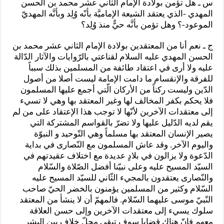
س ـ هل تؤمن بولادة الإمام الثاني عشر محمد بن الحسن
المهدي -الذي يعتقد الشيعة الإماميَّة بأنّه وُلِد وبأنَّه المهديّ
الموعود-؟ وهل تؤمن بأنَّه حيٌّ منذ وُلِد؟
ج ـ نعم أنا من المعتقدين بولادة الإمام الثاني عشر محمد بن
الحسن المهدي عليه السلام لقناعتي بالرّوايات والآثار الدّالة
عليه ولا أرى في اعتقاد طائفة من المسلمين بذلك سبباً
للفرقة والإنقسام ما دامت الإمامة ليست أصلا من أصول
الدّين وليست ركناً من الأركان الّتي أجمع عليها المسلمون
فلا يحكم بكفر المخالف لها وغير المعتقد بها وهي لا تسيء
إلى معتقدات الآخرين لأنّها لا توجب هذا الإعتقاد على من لم
يقم لديه الدّليل عليها ولا تضرّ بالقواسم المشتركة التي
يصير الإنسان المعتقد بها مسلماً وهي التّوحيد و النبوّة
واليوم الآخر. وقد عاش المسلمون مع النّصارى في بداية
الدّعوة ولا يزالون في بلادٍ عديدة مع اختلاف عقيدتهم في
السيّد المسيح عليه وعلى نبيّنا أفضل الصّلاة والسّلام
والنّصارى يعتقدون بالمجيء الثّاني للسيّد المسيح عليه
السّلام وكثير من المسلمين يؤمنون بالخضر الحيّ صاحب
النّبيّ موسى عليهما السّلام. فالمهمّ أن لا ينشأ من المعتقد
سلوك يسيء إلى معتقدات الآخرين وإلى حسن العلاقة
معهم فإنّ هناك قضايا سوف تبقى محلّ خلافٍ بين البشر