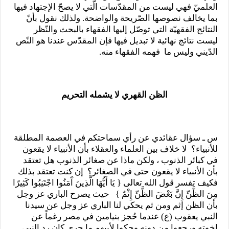
العلميّ فهي ليست من المقدّسات الّتي لا يصحّ الإجتهاد فيها
بما يخالف نصوصها الصّريحة والواضحة. ولذلك نقول بأنّ
النتائج الفقهيّة التي توصّل إليها الفقهاء بالبحث والنّظر
ليست نتائج نهائية لا تبديل فيها فإن المقدّس عندنا هو النّص
الدّيني وليس ما فهمه الفقهاء منه.
الظن القهري لا يشمله التحريم
س ـ سؤال عقائدي عن رأي سماحتكم في العصمة المطلقة
للأنبياء؟ لا خلاف بين العلماء والعقلاء بأن الأنبياء لا يقعون
في كبائر الذنوب ، ولكن ماذا عن صغائر الذنوب هل تعتقد
بأن الأنبياء لا يقعون حتى في الصغائر؟ إن كنت تعتقد بذلك
فكيف تفسر قول الله تعالى { يَا أَيُّهَا الَّذِينَ آَمَنُوا اجْتَنِبُوا كَثِيرًا
مِنَ الظَّنِّ إِنَّ بَعْضَ الظَّنِّ إِثْمٌ } حيث يصرح الباري عز وجل
بأن الظن إثم ومن ثم يحكي لنا الباري عز وجل عن سيدنا
النبي يعقوب (ع) عندما حُجز بنيامين في مصر رغماً عن
اخوته ورجعوا من دونه وحكوا لأبيهم ما جرى كان رد النبي