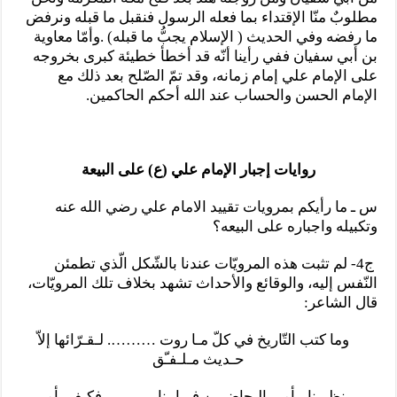
مطلوبٌ منّا الإقتداء بما فعله الرسول فنقبل ما قبله ونرفض
ما رفضه وفي الحديث ( الإسلام يجبُّ ما قبله) .وأمّا معاوية
بن أبي سفيان ففي رأينا أنّه قد أخطأ خطيئة كبرى بخروجه
على الإمام علي إمام زمانه، وقد تمّ الصّلح بعد ذلك مع
الإمام الحسن والحساب عند الله أحكم الحاكمين.
روايات إجبار الإمام علي (ع) على البيعة
س ـ ما رأيكم بمرويات تقييد الامام علي رضي الله عنه
وتكبيله واجباره على البيعه؟
ج4- لم تثبت هذه المرويّات عندنا بالشّكل الّذي تطمئن
النّفس إليه، والوقائع والأحداث تشهد بخلاف تلك المرويّات،
قال الشاعر:
وما كتب التّاريخ في كلّ مـا روت ………. لـقـرّائها إلاّ
حـديث مـلـفـّق
نظـرنا بـأمـر الـحاضرين فـرابـنا ………. فكيف بأمر