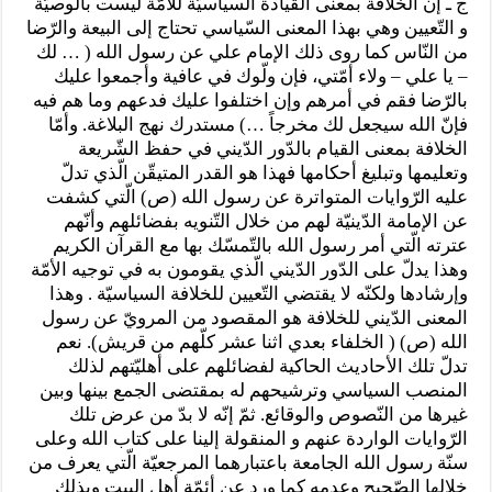
ج ـ إن الخلافة بمعنى القيادة السياسيّة للأمّة ليست بالوصيّة
و التّعيين وهي بهذا المعنى السّياسي تحتاج إلى البيعة والرّضا
من النّاس كما روى ذلك الإمام علي عن رسول الله ( … لك
– يا علي – ولاء أمّتي، فإن ولّوك في عافية وأجمعوا عليك
بالرّضا فقم في أمرهم وإن اختلفوا عليك فدعهم وما هم فيه
فإنّ الله سيجعل لك مخرجاً …) مستدرك نهج البلاغة. وأمّا
الخلافة بمعنى القيام بالدّور الدّيني في حفظ الشّريعة
وتعليمها وتبليغ أحكامها فهذا هو القدر المتيقّن الّذي تدلّ
عليه الرّوايات المتواترة عن رسول الله (ص) الّتي كشفت
عن الإمامة الدّينيّة لهم من خلال التّنويه بفضائلهم وأنّهم
عترته الّتي أمر رسول الله بالتّمسّك بها مع القرآن الكريم
وهذا يدلّ على الدّور الدّيني الّذي يقومون به في توجيه الأمّة
وإرشادها ولكنّه لا يقتضي التّعيين للخلافة السياسيّة . وهذا
المعنى الدّيني للخلافة هو المقصود من المرويّ عن رسول
الله (ص) ( الخلفاء بعدي اثنا عشر كلّهم من قريش). نعم
تدلّ تلك الأحاديث الحاكية لفضائلهم على أهليّتهم لذلك
المنصب السياسي وترشيحهم له بمقتضى الجمع بينها وبين
غيرها من النّصوص والوقائع. ثمّ إنّه لا بدّ من عرض تلك
الرّوايات الواردة عنهم و المنقولة إلينا على كتاب الله وعلى
سنّة رسول الله الجامعة باعتبارهما المرجعيّة الّتي يعرف من
خلالها الصّحيح وعدمه كما ورد عن أئمّة أهل البيت وبذلك