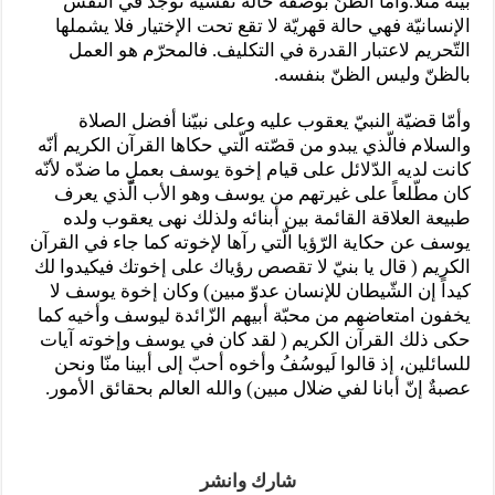
بيّنة مثلاً.وأمّا الظنّ بوصفه حالة نفسيّة توجد في النّفس
الإنسانيّة فهي حالة قهريّة لا تقع تحت الإختيار فلا يشملها
التّحريم لاعتبار القدرة في التكليف. فالمحرّم هو العمل
بالظنّ وليس الظنّ بنفسه.
وأمّا قضيّة النبيّ يعقوب عليه وعلى نبيّنا أفضل الصلاة
والسلام فالّذي يبدو من قصّته الّتي حكاها القرآن الكريم أنّه
كانت لديه الدّلائل على قيام إخوة يوسف بعملٍ ما ضدّه لأنّه
كان مطّلعاً على غيرتهم من يوسف وهو الأب الّذي يعرف
طبيعة العلاقة القائمة بين أبنائه ولذلك نهى يعقوب ولده
يوسف عن حكاية الرّؤيا الّتي رآها لإخوته كما جاء في القرآن
الكريم ( قال يا بنيّ لا تقصص رؤياك على إخوتك فيكيدوا لك
كيداً إن الشّيطان للإنسان عدوّ مبين) وكان إخوة يوسف لا
يخفون امتعاضهم من محبّة أبيهم الزّائدة ليوسف وأخيه كما
حكى ذلك القرآن الكريم ( لقد كان في يوسف وإخوته آيات
للسائلين، إذ قالوا لَيوسُفُ وأخوه أحبّ إلى أبينا منّا ونحن
عصبةٌ إنّ أبانا لفي ضلال مبين) والله العالم بحقائق الأمور.
شارك وانشر