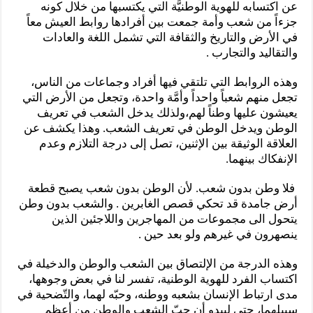
عن اكتسابه للهوية الوطنيَّة التي يكتسبها من خلال كونه
جزءاً من شعب وأمة جمعت بين أفرادها روابط العيش معاً
في الأرض والتاريخ والثقافة التي تشمل اللغة والعادات
والتقاليد والتجارب .
وهذه الروابط التي تلتقي فيها أفراد وجماعات من الناس،
تجعل منهم شعباً واحداً وأمَّة واحدة، وتجعل من الأرض التي
يعيشون عليها وطناً لهم،ولذلك يدخل الشعب في تعريف
الوطن ويدخل الوطن في تعريف الشعب. وهذا يكشف عن
العلاقة الوثيقة بين الإثنين، تصل إلى درجة التلازم وعدم
الإنفكاك بينهما.
فلا وطن بدون شعب. لأن الوطن بدون شعب يصبح قطعة
أرض جامدة قد تحكي قصص الغابرين . والشعب بدون وطن
يتحول الى مجموعات من المهاجرين واللاجئين الذين
ينصهرون في غيرهم ولو بعد حين .
وهذه الدرجة من الإلتصاق بين الشعب والوطن والدخيلة في
اكتساب الفرد للهوية الوطنية، تفسر لنا في بعض وجوهها،
مدى ارتباط الإنسان بشعبه ووطنه، وحبّه لهما، والتّضحية في
سبيلهما، حتى ليبدو أن حبّ الشعب والوطن من أعظم