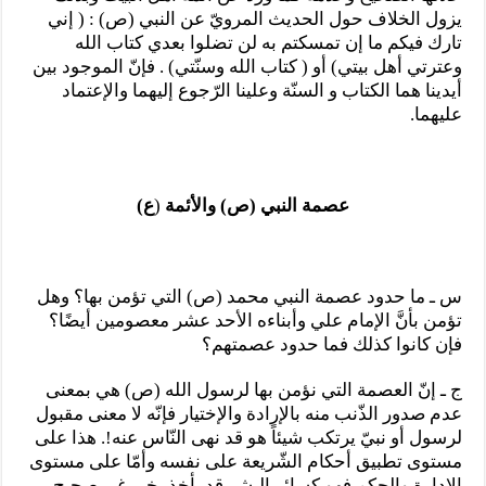
يزول الخلاف حول الحديث المرويّ عن النبي (ص) : ( إني
تارك فيكم ما إن تمسكتم به لن تضلوا بعدي كتاب الله
وعترتي أهل بيتي) أو ( كتاب الله وسنّتي) . فإنّ الموجود بين
أيدينا هما الكتاب و السنّة وعلينا الرّجوع إليهما والإعتماد
عليهما.
عصمة النبي (ص) والأئمة
(
ع
(
س ـ ما حدود عصمة النبي محمد (ص) التي تؤمن بها؟ وهل
تؤمن بأنَّ الإمام علي وأبناءه الأحد عشر معصومين أيضًا؟
فإن كانوا كذلك فما حدود عصمتهم؟
ج ـ إنّ العصمة التي نؤمن بها لرسول الله (ص) هي بمعنى
عدم صدور الذّنب منه بالإرادة والإختيار فإنّه لا معنى مقبول
لرسول أو نبيّ يرتكب شيئاً هو قد نهى النّاس عنه!. هذا على
مستوى تطبيق أحكام الشّريعة على نفسه وأمّا على مستوى
الإدارة والحكم فهو كسائر البشر قد يأخذ بخبر غير صحيح