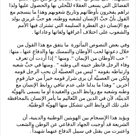
الفضائل التي يسعى العقلاء للتَّحلي بها والحصول عليها ولذا
تراهم يفخرون بأوطانهم وتاريخ شعوبهم وهذا ما ينسجم مع
القول بأنّ حبَّ الإنسان لشعبه ووطنه، هو حبٌّ غريزي يولد
مع الإنسان ذي الفطرة السليمة التي تشترك فيها الأمم
والشعوب على اختلاف أعراقها ولغاتها وعاداتها .
وفي بعض النصوص المأثورة ما يتفق مع هذا القول من
خلال دعوتها لحب الأوطان والتمسك بها والدفاع عنها ، منها:
” حب الأوطان من الإيمان “. ومنها ” إذا أردت أن تعرف
وفاء الرجل فانظر حنينه الى وطنه ” . ومنها في حبِّ شعبه
وارتباطه بقومه ” ليس من العصبيَّة أن يحب الرجل قومه
ولكن من العصبيَّة أن يرى شرار قومه خيراً من خيار قومٍ
آخرين ” وهذا ما يدلنا على عدم تنافي روابط الإنسان مع
وطنه وشعبه مع روابط الدين والعقيدة أو ما يسمى بالهويَّة
الدينيَّة، لأن في الدين من التّعاليم ما يأمر الإنسان بالمحافظة
على تلك الروابط التي تتشكل منها الهويَّة الوطنيَّة.
ويؤيد هذا الإنسجام بين الهويتين الوطنية والدينية، أن
الشريعة قد أوجبت الجهاد الدفاعي عن الوطن والشعب
واعتبرت من يقتل في سبيل الدفاع عنهما شهيداً .