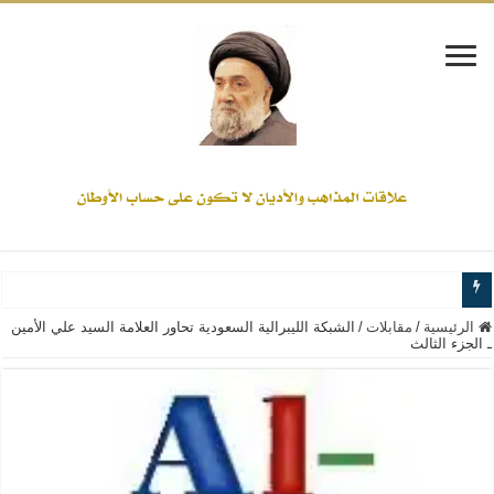
www.alamine.net
الرئيسية
/
مقابلات
/
الشبكة الليبرالية السعودية تحاور العلامة السيد علي الأمين
ـ الجزء الثالث
مواقف وآراء العلاّمة السيد علي الأمين من الأحداث والقضايا - اضغط للاطلاع
إذا كان التسنن هو الإيمان بسنة رسول الله ( صلى الله عليه وآله) فكلّ المسلمين سن
علاقات المذاهب والأديان لا يجوز أن تكون على حساب الأوطان
لن تحمينا مذاهبنا ولا طوائفنا ولا أحزابنا ولا جماعاتنا، بل الإنصهار الوطني والدولة العا