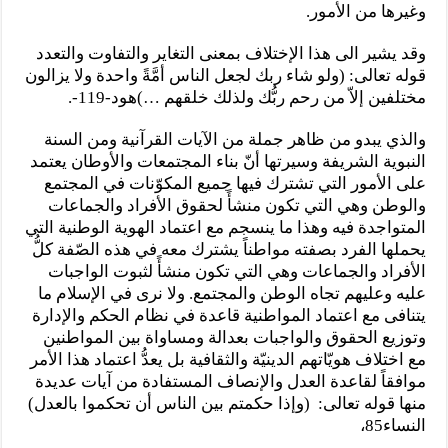
وغيرها من الأمور.
وقد يشير الى هذا الإختلاف بمعنى التغاير والتفاوت والتعدد
قوله تعالى: (ولو شاء ربك لجعل الناس أمَّةً واحدة ولا يزالون
مختلفين إلاّ من رحم ربُّك ولذلك خلقهم …)هود-119-.
والذي يبدو من ظاهر جملة من الآيات القرآنية ومن السنة
النبوية الشريفة وسيرتها أنّ بناء المجتمعات والأوطان يعتمد
على الأمور التي تشترك فيها جميع المكوّنات في المجتمع
والوطن وهي التي تكون منشأً لحقوق الأفراد والجماعات
المتواجدة فيه وهذا ما ينسجم مع اعتماد الهوية الوطنية التي
يحملها الفرد بصفته مواطناً يشترك معه في هذه الصّفة كلُّ
الأفراد والجماعات وهي التي تكون منشأً لثبوت الواجبات
عليه وعليهم تجاه الوطن والمجتمع. ولا نرى في الإسلام ما
يتنافى مع اعتماد المواطنية قاعدة في نظام الحكم والإدارة
وتوزيع الحقوق والواجبات بعدالة ومساواة بين المواطنين
مع اختلاف هويّاتهم الدينيّة والثقافية بل يعدُّ اعتماد هذا الأمر
موافقاً لقاعدة العدل والإنصاف المستفادة من آيات عديدة
منها قوله تعالى: (وإذا حكمتم بين الناس أن تحكموا بالعدل)
النساء85،