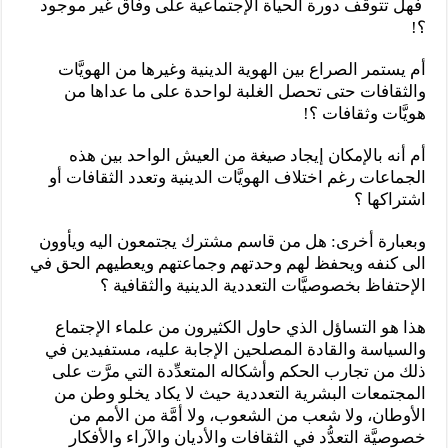
فهل تتوقف دورة الحياة الإجتماعية على وفاق غير موجود
؟!
أم يستمر الصراع بين الهوية الدينية وغيرها من الهويَّات
والثقافات حتى تحصل الغلبة لواحدة على ما عداها من
هويَّات وثقافات ؟!
أم أنه بالإمكان إيجاد صيغة من العيش الواحد بين هذه
الجماعات رغم اختلاف الهويَّات الدينية وتعدد الثقافات أو
اشتراكها ؟
وبعبارة أخرى: هل من قاسم مشترك يجتمعون اليه ويأوون
الى كنفه ويحفظ لهم وحدتهم وجماعتهم ويعطيهم الحق في
الإحتفاظ بخصوصيَّات التعددية الدينية والثقافية ؟
هذا هو التساؤل الذي حاول الكثيرون من علماء الإجتماع
والسياسة والقادة المصلحين الإجابة عليه، مستفيدين في
ذلك من تجارب الحكم وأشكاله المتعدِّدة التي مرَّت على
المجتمعات البشرية التعددية حيث لا يكاد يخلو وطن من
الأوطان، ولا شعب من الشعوب، ولا أمَّة من الأمم من
خصوصيَّة التعدُّد في الثقافات والأديان والآراء والأفكار