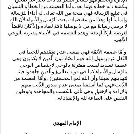
ينكشف له خطأه فيما بعد. وأما العصمة من الخطأ و النسيان
في تبليغ الرّسالة فهي منحة من الله تعالى له أداءاً للرّسالة
وإتماماً لها وهذا من مقتضيات بعث الرّسل والأنبياء لأنّ الله
لا يرسل رسالةً مع من لا يوصلها تامّة لعباده وإلاّ كان ناقضاً
لغرضه تاركاً لهدفه، وهذه العصمة في الأنبياء مقترنة بالوحي
الإلهي.
وأمّا عصمة الأئمّة فهي بمعنى عدم تعمّدهم للخطأ في
النّقل عن رسول الله فهم الصّادقون الّذين لا يكذبون وهي
عصمة تسديد ليست مقترنة بالوحي لاختصاص الوحي
بالرّسل والأنبياء كما في قوله تعالى( والّذين جاهدوا فينا
لتهدينهم سبلنا وأن الله لمع المحسنين) . وأمّا العصمة من
الذّنب فهي كما أسلفنا بمعنى عدم صدور الذّنب منهم
بالإرادة والإختيار وهي تأتي بالكسب والمجاهدة وتوطين
النفس على الطّاعة لله والإنقياد له.
الإمام المهدي