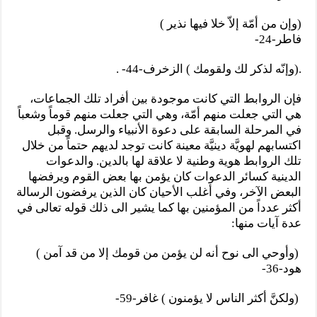
(وإن من أمّة إلاّ خلا فيها نذير )
فاطر-24-
.(وإنّه لذكر لك ولقومك ) الزخرف-44- .
فإن الروابط التي كانت موجودة بين أفراد تلك الجماعات،
هي التي جعلت منهم أمّة، وهي التي جعلت منهم قوماً وشعباً
في المرحلة السابقة على دعوة الأنبياء والرسل. وقبل
اكتسابهم لهويَّة دينيَّة معينة كانت توجد لديهم حتماً من خلال
تلك الروابط هوية وطنية لا علاقة لها بالدين. والدعوات
الدينية كسائر الدعوات كان يؤمن بها بعض القوم ويرفضها
البعض الآخر، وفي أغلب الأحيان كان الذين يرفضون الرسالة
أكثر عدداً من المؤمنين بها كما يشير الى ذلك قوله تعالى في
عدة آيات منها:
(وأوحي الى نوح أنه لن يؤمن من قومك إلا من قد آمن )
هود-36-
(ولكنَّ أكثر الناس لا يؤمنون ) غافر-59-