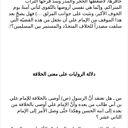
حافرها، لأضغطها الحجر والمدر وسدّ فرجها التّراب
المتراكم، وإنّما هي نفسي أروضها بالتّقوى لتأتي آمنةً يوم
الخوف الأكبر، وتثبت على جوانب المزلق …) فهل يصحّ بعد
هذا الموقف من الإمام علي أن نجعل من هذه القضيّة الّتي
سلفت مصدراً للخلاف المتجدّد والمستمر بين المسلمين؟!.
دلالة الروايات على معنى الخلافة
س ـ هل تعتقد أنَّ الرسول (ص) أوصى بالخلافة للإمام علي
بن أبي طالب من بعده وأنَّ الإمام علي أوصى بالخلافة من
بعده إلى ابنه الحسن وهكذا حتَّى وصل الأمر إلى الإمام
الثاني عشر ؟