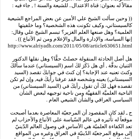
مقالاً له بعنوان: قناة الاعتدال.. للشيعة والسنة ! , جاء فيه :
(( وحين سألت الشيخ علي الأمين عن بعض المراجع الشيعية
كالسيستاني، وكيف تكونت هذه الشخصية؟ وما خلفيتها
العلمية؟ وهل صنعها العلم الغزير؟ تبسم الشيخ علي وقال:
إنها السياسة، والإدارة والمال والإعلام ومن ثم الأتباع )) .
http://www.alriyadh.com/2011/05/08/article630651.html
هل أصل الحادثة المنقولة حصلتْ حقًّا؟ وهل نقلها الدكتور
الثنيان بدقَّة , أي هل ذَكَرَ لكَ اسم (السيستاني) عندما سألكَ
وكنتَ تعنيه عند الإجابة؟ إن كنتَ في جوابكَ تقصد (السيد
السيستاني) بعينه وشخصه فقد عرفنا رأيكَ فيه, وإن لم تكن
تقصده فهل لكَ أن تقول رأيكَ في (السيد السيستاني) من
الناحية العلميَّة الفقهيَّة ومن ناحية توجيهه لبعض الشأن
السياسي العراقي والشأن الشيعي العام .
ج ـ لقد كان المقصود أن المرجعيّة المعاصرة بعدما أصبحت
موقعاً له تأثيره في عالم السّياسة على الأتباع والأحزاب لم
تعد الكفاءة العلميّة هي الأساس في وصول العالم الدّينيّ
إلى موقع المرجعيّة الدّينيّة في العراق وغيره من المواقع