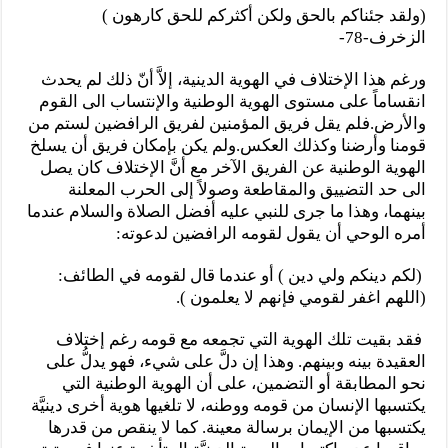
(ولقد جئناكم بالحق ولكن أكثركم للحق كارهون )
الزخرف-78-
ورغم هذا الإختلاف في الهوية الدينية، إلاَّ أنّ ذلك لم يحدث
انقساماً على مستوى الهوية الوطنية والإنتساب الى القوم
والأرض.فلم يقل فريق المؤمنين لفريق الرافضين لستم من
قومنا وأرضنا وكذلك العكس.ولم يكن بإمكان فريق أن يسلخ
الهوية الوطنية عن الفريق الآخر مع أنَّ الإختلاف كان يصل
الى حد التضييق والمقاطعة وصولاً إلى الحرب المعلنة
بينهما، وهذا ما جرى للنبي عليه أفضل الصلاة والسلام عندما
أمره الوحي أن يقول لقومه الرافضين لدعوته:
(لكم دينكم ولي دين ) أو عندما قال لقومه في الطائف:
(اللهم اغفر لقومي فإنهم لا يعلمون ).
فقد بقيت تلك الهوية التي تجمعه مع قومه رغم إختلاف
العقيدة بينه وبينهم. وهذا إن دلَّ على شيء، فهو يدلُّ على
نحو المطابقة أو التضمين، على أن الهوية الوطنية التي
يكتسبها الإنسان من قومه ووطنه، لا تلغيها هوية أخرى دينيَّة
يكتسبها من الإيمان برسالة معينة. كما لا ينقص من قدرها