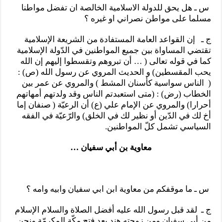
س ـ هل يحق للدولة الاسلامية الخالصة ان تفضل مواطنا
مسلما على مواطن نصراني او غيره ؟
ج ـ إن القواعد العامة المستفادة من الشريعة الإسلامية
تقتضي المساواة بين جميع المواطنين في الدّولة الإسلامية
كما في قوله تعالى ( … أن تبروهم وتقسطوا إليهم إن الله
يحب المقسطين) و الحديث المروي عن رسول الله (ص) :
( الناس سواسية كأسنان المشط ) والمروي عن عمر بين
الخطاب (رض) : (متى استعبدتم الناس وقد ولدتهم أمهاتهم
أحرارا) والمروي عن الإمام علي (ع) أن الرعيّة ( صنفان إما
أخ لك في الدّين أو نظير لك في الخلق) والرّعيّة في الفقه
السياسي تشمل كلّ المواطنين.
معاوية بن أبي سفيان
…
س ـ ما موقفكم من معاوية ابن ابي سفيان وابيه وامه ؟
ج ـ لقد قبل رسول الله عليه أفضل الصلاة والسلام الإسلام
من أبي سفيان ومن زوجته هند بعد فتح مكّة المكرمّة ونحن