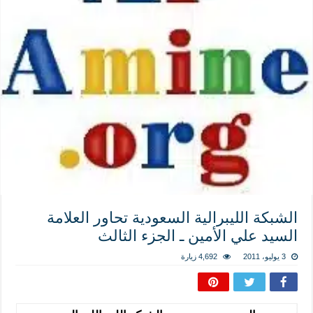
المذاهب ليست قدرًا لا يمكن تجاوزه
ليست المنفعة تأتي من إسلامية النّظام كما لا تأتي المضرة من مسيحية النظام
المتهاون بوطنه متهاون بدينه حتماً
نسج العلاقة مع الآخر تكون من خلال منظومة القيم و المبادئ الانسانية التي تجعل الن
الشبكة الليبرالية السعودية تحاور العلامة
السيد علي الأمين ـ الجزء الثالث
3 يوليو، 2011
4,692 زيارة