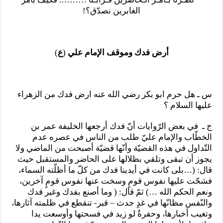
الغابرين نصدّق؟!
أرض فدك وموقف الإمام علي
(
ع
)
س ـ هل حرم ابو بكر رضي الله عنه ارض فدك من الزهراء
عليها السلام ؟
ج ـ في بعض الرّوايات أنّ فدك أرجعها الخليفة عمر بن
الخطّاب والإمام عليّ طلب من الناس في عصره عدم
التّداول في هذه القضيّة وأنّها قضيّة أصبحت من الماضي ولا
يجوز أن تبقى وتلقي بظلالها على الحاضر والمستقبل حيث
قال: (…بلى كانت في أيدينا فدك من كلّ ما أظلّته السماء،
فشحّت عليها نفوس قومٍ وسخت عنها نفوس قومٍ آخرين،
ونعم الحكم الله …) ثمّ قال: ( وما أصنع بفدك وغير فدك
والنّفس مظانّها في غدٍ جدث – قبر- تنقطع في ظلمته آثارها،
وتغيب أخبارها، وحفرةٌ لو زيد في فسحتها وأوسعت يدا