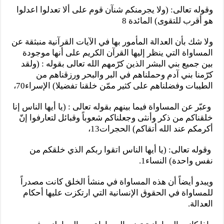
وقوله تعالى: (ولا يجرمنكم شنآن قوم على ألا تعدلوا اعدلوا
هو أقرب للتقوى) المائدة 8
ولا شك بأن العدالة المأمور بها في الآيات القرآنية منبثقة عن
المساواة التي ينظر إليها القرآن الكريم على أنها موجودة
بين جميع بني البشر الذين كرّمهم الله تعالى بقوله : (ولقد
كرّمنا بني آدم وحملناهم في البر والبحر ورزقناهم من
الطيبات وفضلناهم على كثير ممّن خلقنا تفضيلا) الإسراء70،
وعبّر عن المساواة فيما بينهم بقوله تعالى : (يا أيها الناس إنا
خلقناكم من ذكر وأنثى وجعلناكم شعوباً وقبائل لتعارفوا إنّ
أكرمكم عند الله أتقاكم) الحجرات13،
وقوله تعالى: (يا أيها الناس اتقوا ربكم الذي خلقكم من
نفس واحدة) النساء1.
ويبدو أيضاً أن هذه المساواة في منشأ الخلق كانت مصدراً
للمساواة في الحقوق الإنسانية التي ارتكزت عليها أحكام
العدالة.