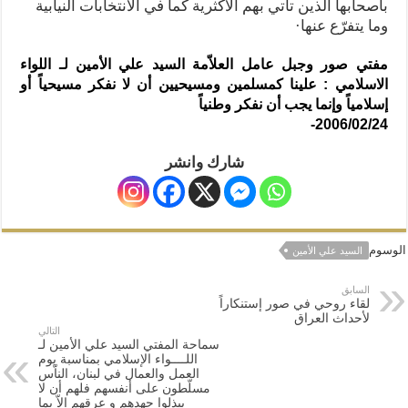
بأصحابها الّذين تأتي بهم الأكثرية كما في الانتخابات النيابية
وما يتفرّع عنها·
مفتي صور وجبل عامل العلاّمة السيد علي الأمين لـ اللواء
الاسلامي : علينا كمسلمين ومسيحيين أن لا نفكر مسيحياً أو
إسلامياً وإنما يجب أن نفكر وطنياً
2006/02/24-
شارك وانشر
الوسوم
السيد علي الأمين
السابق
لقاء روحي في صور إستنكاراً
لأحداث العراق
التالي
سماحة المفتي السيد علي الأمين لـ
اللــــواء الإسلامي بمناسبة يوم
العمل والعمال في لبنان، الناّس
مسلّطون على أنفسهم فلهم أن لا
يبذلوا جهدهم و عرقهم إلاّ بما