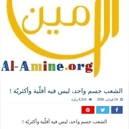
المذاهب ليست قدرًا لا يمكن تجاوزه
ليست المنفعة تأتي من إسلامية النّظام كما لا تأتي المضرة من مسيحية النظام
المتهاون بوطنه متهاون بدينه حتماً
نسج العلاقة مع الآخر تكون من خلال منظومة القيم و المبادئ الانسانية التي تجعل الن
الشعب جسم واحد، ليس فيه أقلّية وأكثريّة !
24 فبراير، 2006
6,314 زيارة
الشعب جسم واحد، ليس فيه أقلّية وأكثريّة !