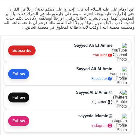
عن الإمام علي عليه السلام أنه قال: “إحذروا على دينكم ثلاثة”: رجلاً قرأ القرآن
حتى إذا رأيت عليه بهجته اخترط سيفه على جاره ورماه في الشرك,فقلت يا أمير
المؤمنين أيّهما أولى بالشرك ؟:قال:الرامي ! ورجلاً استخفّته الأكاذيب ،كلّما حدّث
أحدوثة كذب مدّها بأطول منها ! ورجلاً آتاه الله سلطاناً فزعم أن طاعته طاعة الله،
ومعصيته معصية الله ! وكذب لأنه لا طاعة لمخلوق في معصية الخالق…
Sayyed Ali El Amine
Subscribe
YouTube
Sayyed Ali Al Amin
Follow
Facebook
@SayyedAliElAmin
Follow
X (Twitter)
@sayyedalielamin
Follow
Instagram