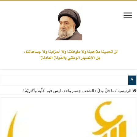
www.alamine.net
الرئيسية
/
ما قلّ ودلّ
/
الشعب جسم واحد، ليس فيه أقلّية وأكثريّة !
مواقف وآراء العلاّمة السيد علي الأمين من الأحداث والقضايا - اضغط للاطلاع
إذا كان التسنن هو الإيمان بسنة رسول الله ( صلى الله عليه وآله) فكلّ المسلمين سن
علاقات المذاهب والأديان لا يجوز أن تكون على حساب الأوطان
لن تحمينا مذاهبنا ولا طوائفنا ولا أحزابنا ولا جماعاتنا، بل الإنصهار الوطني والدولة العا