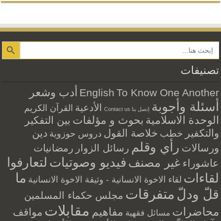
Search Button
تصنيفات
أدب وشعر
English
To Know One Another
أسئلة وأجوبة
الأدعية
القرآن الكريم
إتصل بنا Contact us
الوحدة الاسلامية
بحوث و مؤلفات
بين التفكير
والتكفير
خلاصة القول
دين
خطب
دروس حوزوية
رأي وقلم
ورسالات
رسائل الزوار
رمضانيات
فيديو وصوتيات
لتعارفوا
غير مصنف
عاشوراء
ما
لقاءات
لقاء الاخوة الانسانية - وثيقة الاخوة الانسانية
متفرقات
قلّ ودلّ
مجلس حكماء المسلمين
مقابلات
محاضرات
مفاهيم
مواقف
مسائل فقهية