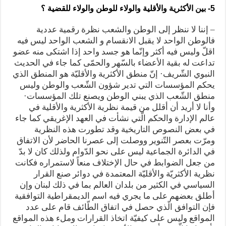
5- بين الأكثرية والأقلية والولاء للوطن والولاء للقضية ؟
– إننا لا ننظر إلى الوطن والشعب نظرة رقمية عددية
فالوطن الواحد لا يقبل الانقسام و الشعب الواحد ليس فيه
اقلّ وليس فيه أكثر وإنّما هو جسد واحد إذا اشتكى منه عضو
تداعت له بقية الأعضاء بالسّهر والحمّى كما جاء في الحديث
النبوي الشّريف· إنّ منطق الأكثرية والأقليّة هو المنطق الذي
يحكم المؤسسات التي تدير شؤون الشّعب والوطن وليس
منطق الشّعب الذي يبني الوطن ويصنع تلك المؤسسات·
وأنا لا أريد أن أقلل من قيمة نظرية الأكثرية والأقلية في
عالم الإدارة والحكم الّتي نشأت في العهد الإغريقي كما جاء
في بعض النصوص التاريخية وقد تطورت هذه النظرية
ومرّت بعصر التّنوير ووصلت إلى عصرنا الحاضر لأن الاتفاق
في الدائرة الجماعية ليس على نحو الدّوام ولذلك كان لا بدّ
من جعل الضوابط في حال الإختلاف منعاً لاستمراره فكانت
نظرية الأكثريّة والأقليّة المعتمدة في دوائر صنع القرار
السياسي في الكثير من بلدان العالم بما في ذلك لبنان وإن
أطلق بعضهم على ما يجري فيه اسم الديمقراطية التوافقية
فإن التوافق الّذي حصل في اتفاق الطّائف قام على عدد
المواقع وليس على كيفيّة اتخاذ القرارات وملء هذه المواقع