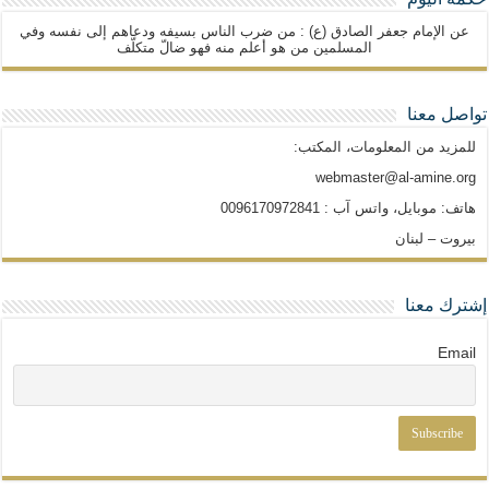
عن الإمام جعفر الصادق (ع) : من ضرب الناس بسيفه ودعاهم إلى نفسه وفي
المسلمين من هو أعلم منه فهو ضالّ متكلّف
تواصل معنا
للمزيد من المعلومات، المكتب:
webmaster@al-amine.org
هاتف: موبايل، واتس آب : 0096170972841
بيروت – لبنان
إشترك معنا
Email