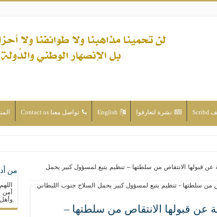
Scri
نشرة لتعارفوا
English
تواصل معنا Contact us
المن
ن الأحداث والقضايا - اضغط للاطلاع
لة عن قبولها الانتقاص من سلطتها – تنظيم يتبع لمسؤول كبير يحمل
من أدع
له ( صلى الله عليه وآله) فكلّ المسلمين سنّة والتشيّع إن كان حب أهل البيت (عليهم ا
اللهم
ون على حساب الأوطان
أمن م
وأهل 
ولا جماعاتنا، بل الإنصهار الوطني والدولة العادلة
لة عن قبولها الانتقاص من سلطتها –