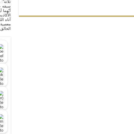
ثلاثة”:
سيفه ع
أيّهما 
الأكاذي
آتاه ال
معصية ا
الخالق