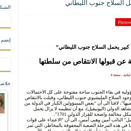
ل السلاح جنوب الليطاني
الشبكا
ما لا تأتي المضرة من مسيحية النظام
Pinter
ة القيم و المبادئ الانسانية التي تجعل الناس سواسية لا تفرق بينهم أعراق و ألوان و 
إنضم ل
كبير يحمل السلاح جنوب الليطاني”
ة عن قبولها الانتقاص من سلطتها
خلاصة
سؤولية في بقاء الجنوب ساحة مفتوحة على كل الاحتمالات
 وجود السلاح المليشيوي جنوب الليطاني، وقبلت بالانتقاص
ا”، لافتا الى أن “بعض المسؤولين الكبار في الدولة من
هد الدولي (اليونيفيل)، مع أن تنظيمه لا يزال يحمل
 مخالفة واضحة للقرار الدولي 1701”.
ل” النائب أمين وهبى أمس، الى أن “الاعتداء على قوات
في هذه المرحلة الصعبة المحفوفة بالمخاطر، التي تمر
ة علينا جميعا، بشأن الدعوة إلى التبصر بعواقب الأمور،