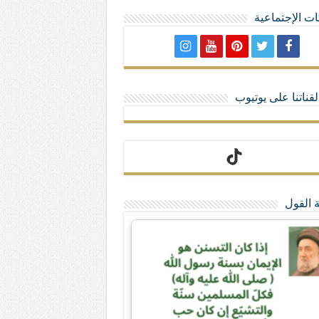
ت الإجتماعية
لا تمنحهم الامتيازات أنساب و أديان
قناتنا على يوتيوب
 القول