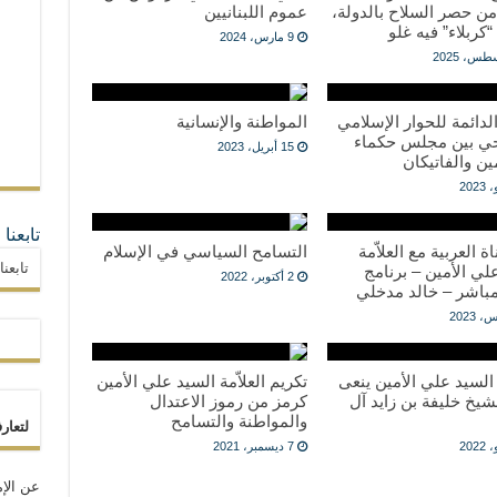
ن حصر السلاح بالدولة،
عموم اللبنانيين
“كربلاء” فيه غلو
9 مارس، 2024
الدائمة للحوار الإسلامي
المواطنة والإنسانية
ي بين مجلس حكماء
15 أبريل، 2023
ن والفاتيكان
تابعنا
ة العربية مع العلاّمة
التسامح السياسي في الإسلام
تابعن
لي الأمين – برنامج
2 أكتوبر، 2022
باشر – خالد مدخلي
ة السيد علي الأمين ينعى
تكريم العلاّمة السيد علي الأمين
يخ خليفة بن زايد آل
كرمز من رموز الاعتدال
والمواطنة والتسامح
لتعار
7 ديسمبر، 2021
عن الإم