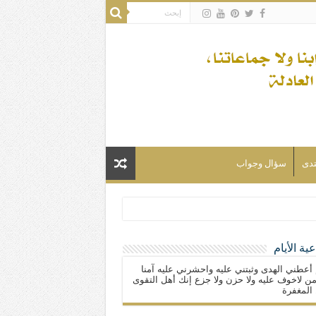
تدى
سؤال وجواب
ية الأيام
لسلام) فكلّ المسلمين شيعة.
 أعطني الهدى وثبتني عليه واحشرني عليه آمنا
ن لاخوف عليه ولا حزن ولا جزع إنك أهل التقوى
المغفرة