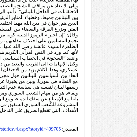
وإلى الابتعاد عن مواقف التشنج والتصع
الاحتقانات في الداخل اللبناني”، داعيا 
بين اللبنانين جميعا، وخطباء المنابر الدي
الذين هم إخوان في دين الله مهما اختلفت 
الفتن ويزرع الفرقة والبغضاء بين المسلم
وقال: “إن احترام الرموز الدينية كونه من 
تجمع المسلمين على اختلاف مذاهبهم، وتع
الطاهرة السيدة عائشة رضي الله عنها، وا
لأنها كما ورد في النص القرآني الكريم هي
وانتقد “السخونة في الخطاب السياسي الذ
وكيل الإتهامات الى القريب والبعيد من
عسكري، وهذا الكلام يزيد من الاحتقان ا
الحاد بين السياسيين اللبنانيين حول مجر
مع النظام في سوريا، وبين من يخبرنا ع
رسمها لبنان لنفسه هي سياسة عدم الت
وبقاءه هو من مهام الشعب السوري ومن
بأننا مع الإمتناع عن سفك الدماء، ومع 
المشروعة للشّعب السوري الشقيق في تحقي
الأهداف، التي تقطع الطريق على التدخل 
المصدر:
m/storiesv4.aspx?storyid=499705