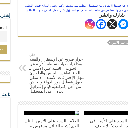
ة عن قبولها الانتقاص من سلطتها – تنظيم يتبع لمسؤول كبير يحمل السلاح جنوب الليطاني
شارك وانشر
إشترك
mail
د علي الأمين
التالي
حوار صريح عن الإستقرار والفتنة
وتداعيات غياب سلطة الدولة عن
الجنوب – السيد علي الأمين لـ
اللواء: تقاعس الجيش والطوارئ
سهل الإختراقات الأمنية – لا يمكن
القبول بتعطيل دور الدولة والجيش
من أجل إفتراضية قيام إسرائيل
بعدوان في المستقبل
تابعن
ة السيد علي الأمين في
العلامة السيد علي الأمين: لبنان
 “الحدث”: لا خوف
الذي يُشبه الثنائي مرفوض من