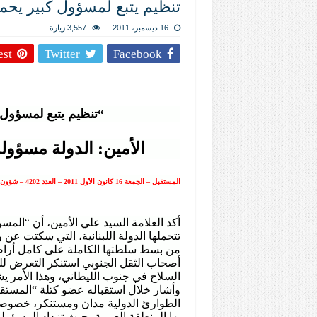
تنظيم يتبع لمسؤول كبير يحم
المذاهب ليست قدرًا لا يمكن تجاوزه
ليست المنفعة تأتي من إسلامية النّظام ك
16 ديسمبر، 2011
3,557 زيارة
المتهاون بوطنه متهاون بدينه حتماً
est
Twitter
Facebook
نسج العلاقة مع الآخر تكون من خلال منظوم
“تنظيم يتبع لمسؤول 
الأمين: الدولة مسؤول
تيك توك
المستقبل – الجمعة 16 كانون الأول 2011 – العدد 4202 – شؤون لبنانية – صفحة 6
أكد العلامة السيد علي الأمين، أن “الم
تتحملها الدولة اللبنانية، التي سكتت عن
من بسط سلطتها الكاملة على كامل أراضيه
أصحاب الثقل الجنوبي استنكر التعرض للشا
السلاح في جنوب الليطاني، وهذا الأمر يشكل
وأشار خلال استقباله عضو كتلة “المستقب
الطوارئ الدولية مدان ومستنكر، خصوصا 
بها المنطقة العربية، حيث تزداد المسؤولي