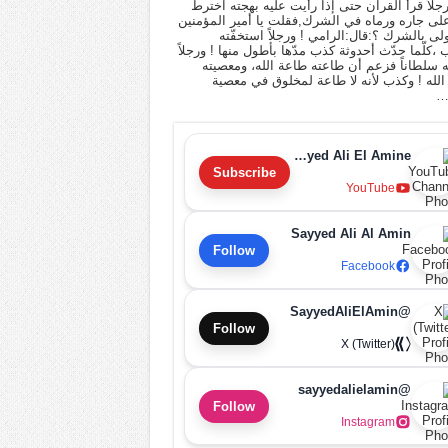
 رجلاً قرأ القرآن حتى إذا رأيت عليه بهجته اخترط
لى جاره ورماه في الشرك,فقلت يا أمير المؤمنين
أولى بالشرك ؟:قال:الرامي ! ورجلاً استخفّته
ب ،كلّما حدّث أحدوثة كذب مدّها بأطول منها ! ورجلاً
له سلطاناً فزعم أن طاعته طاعة الله، ومعصيته
لله ! وكذب لأنه لا طاعة لمخلوق في معصية
…
Sayyed Ali El Amine
Subscribe
YouTube
Sayyed Ali Al Amin
Follow
Facebook
@SayyedAliElAmin
Follow
X (Twitter)
@sayyedalielamin
Follow
Instagram