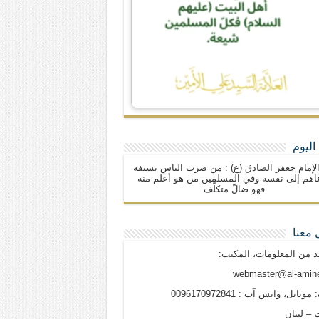
اليوم
لإمام جعفر الصادق (ع) : من ضرب الناس بسيفه
اهم إلى نفسه وفي المسلمين من هو أعلم منه
فهو ضالّ متكلّف
 معنا
د من المعلومات، المكتب:
webmaster@al-amine
وبايل، واتس آب : 0096170972841
 – لبنان