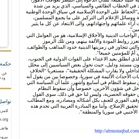
يد في الخطاب الطائفي والسياسي، الذي يزيد من شدة
الى”الحفاظ على الوحدة الإسلامية في سياق الوحدة الوطنية
نية ووسائل الإعلام الى التركيز على ما يجمع المسلمين،
آراء علمائهم واجتهاداتهم، والى الابتعاد عن كل ما يثير
ين”.
الواجبات الدينية والأخلاق الإسلامية، هو من العوامل التي
زز روابط المودة والألفة بينهم، ومن تلك الرموز
لتي تتجاوز في رمزيتها الدينية حدود المذاهب والطوائف،
 أمٌ للمؤمنين جميعا”.
ي انطلق بعيد الاعتداء على القوات الدولية في الجنوب،
حكمة 
 دون مستند ودليل، حيث تحول بعض السياسيين إلى محلل
لداخلي ولا يقارب المشكلة الحقيقية”، مستغربا “الخلاف
عن ا
يات الأحداث الأليمة في سوريا، وخصوصا بين من يقول أنه
ودع
ن سقوط النظام في أسابيع وأشهر، علما أن السياسة التي
دخل في شؤون الآخرين، خصوصاً وأن سقوط النظام
 حقوقه الحصرية، وليس لنا حق في ذلك، سوى القول
الوقف الفوري للعنف بكل أشكاله ومصادره، ومع المطالب
تواصل
ق الإصلاح، وأننا مع المبادرة العربية التي تخدم هذه
للمزي
الأجنبي في سوريا والمنطقة”.
.org
هاتف: م
http://almustaqbal.co
بيروت