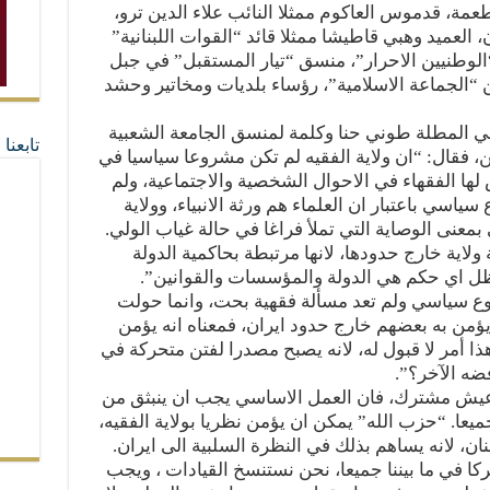
طعمة، قدموس العاكوم ممثلا النائب علاء الدين ترو،
العميد وهبي قاطيشا ممثلا قائد “القوات اللبنانية”
لوطنيين الاحرار”، منسق “تيار المستقبل” في جبل
ن “الجماعة الاسلامية”، رؤساء بلديات ومخاتير وحشد
ي المطلة طوني حنا وكلمة لمنسق الجامعة الشعبية
تابعن
فقال: “ان ولاية الفقيه لم تكن مشروعا سياسيا في
لها الفقهاء في الاحوال الشخصية والاجتماعية، ولم
سي باعتبار ان العلماء هم ورثة الانبياء، وولاية
بمعنى الوصاية التي تملأ فراغا في حالة غياب الولي.
لاية خارج حدودها، لانها مرتبطة بحاكمية الدولة
ل اي حكم هي الدولة والمؤسسات والقوانين”.
وع سياسي ولم تعد مسألة فقهية بحت، وانما حولت
ؤمن به بعضهم خارج حدود ايران، فمعناه انه يؤمن
هذا أمر لا قبول له، لانه يصبح مصدرا لفتن متحركة في
ضه الآخر؟”.
ا عيش مشترك، فان العمل الاساسي يجب ان ينبثق من
ميعا. “حزب الله” يمكن ان يؤمن نظريا بولاية الفقيه،
ان، لانه يساهم بذلك في النظرة السلبية الى ايران.
ا في ما بيننا جميعا، نحن نستنسخ القيادات ، ويجب