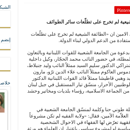
الشبكا
Pinter
ما لا تأتي المضرة من مسيحية النظام
لشيعية لم تخرج على تطلّعات سائر الطوائف
ة القيم و المبادئ الانسانية التي تجعل الناس سواسية لا تفرق بينهم أعراق و ألوان و 
لامين ان «الطائفة الشيعية لم تخرج على تطلّعات
إنضم ل
ستفادة من الدعم الدولي لبناء الدولة.
دعوة من الجامعة الشعبية للقوات اللبنانية وبالتعاون
مطلة، في حضور النائب محمد الحجّار، وكيل داخلية
راكي الدكتور سليم السيد ممثلاً النائب وليد جنبلاط،
موس العاكوم ممثلاً النائب علاء الدين ترّو، مارون
 وهبي قاطيشا ممثلاً قائد القوات اللبنانية الدكتور
خلاصة
وطنيين الأحرار، منسّق تيار المستقبل في جبل لبنان
 من الجماعة الاسلامية، رؤساء بلديات ومخاتير وحشد
ة طوني حنا وكلمة لمنسّق الجامعة الشعبية في
اّمة الأمين، فقال: «ولاية الفقيه لم تكن مشروعاً
فقهية تعرّض لها الفقهاء في الاحوال الشخصية
ياسية او لمشروع سياسي باعتبار ان العلماء هم ورثة