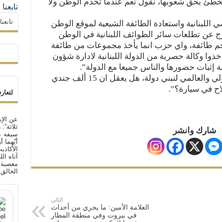
تخطئ بحق شعوبها، نقول نعم عندما تخدم الوطن ولا
تابعنا
تابعن
لبنانية واستعادة الطائفة الشيعية لموقع الوطن
خرج عن تطلعات سائر الطوائف اللبنانية في الوطن
بحجم طائفة، واي حزب انما يأخذ مجموعات من طائفة
خذوا وكالة حصرية من الدولة اللبنانية لادارة شؤون
ة إثبات حضورها والناس جميعا مع الدولة”.
وختم: “علينا ان نستفيد من الدعم الدولي والعالمي لنبني دولة، هل يعقل ان 15 ألف جندي
ح في سيارة؟”.
لتعار
عن الإم
ثلاثة”:
شارك وانشر
سيفه ع
أيّهما 
الأكاذي
آتاه ال
معصية ا
الخالق
التالي
العلامة الأمين: ما يجري من أحداث
في بيروت وفي منطقة المطار