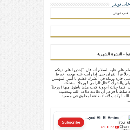
 على تويتر
ا على تويتر
فوا - النشرة الشهرية
ام علي عليه السلام أنه قال: “إحذروا على دينكم
 رجلاً قرأ القرآن حتى إذا رأيت عليه بهجته اخترط
لى جاره ورماه في الشرك,فقلت يا أمير المؤمنين
أولى بالشرك ؟:قال:الرامي ! ورجلاً استخفّته
ب ،كلّما حدّث أحدوثة كذب مدّها بأطول منها ! ورجلاً
له سلطاناً فزعم أن طاعته طاعة الله، ومعصيته
لله ! وكذب لأنه لا طاعة لمخلوق في معصية
…
Sayyed Ali El Amine
Subscribe
YouTube