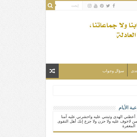
تدى
سؤال وجواب
ية الأيام
لسلام) فكلّ المسلمين شيعة.
 أعطني الهدى وثبتني عليه واحشرني عليه آمنا
ن لاخوف عليه ولا حزن ولا جزع إنك أهل التقوى
المغفرة