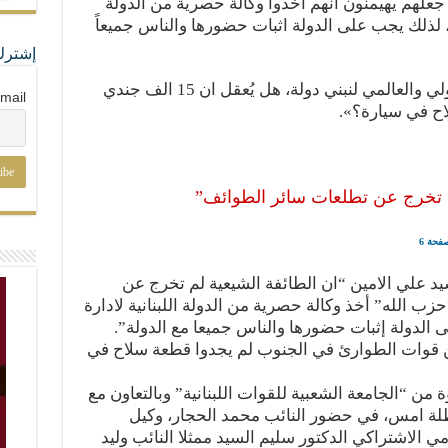
علهم يهيمنون انهم اخذوا وكالة حصرية من الدولة
ة، لذلك يجب على الدولة اثبات حضورها والناس جميعاً
إشترك
وختم: «علينا ان نستفيد من الدعم الدولي والعالمي لنبني دولة، هل يُعقل ان 15 الف جندي
mail
ح في سيارة؟».
م تخرج عن تطلعات سائر الطوائف”
د علي الامين “ان الطائفة الشيعية لم تخرج عن
زب الله” أخذ وكالة حصرية من الدولة اللبنانية لادارة
الدولة إثبات حضورها والناس جميعا مع الدولة”.
ن 15 ألف جندي من قوات الطوارئ في الجنوب لم يجدوا قطعة سلاح في
 من “الجامعة الشعبية للقوات اللبنانية” وبالتعاون مع
لة امس، في حضور النائب محمد الحجار، وكيل
 الاشتراكي الدكتور سليم السيد ممثلا النائب وليد