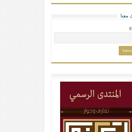
 معنا
E