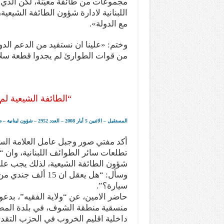
مجموعات من طائفة معيّنة، لكن الذي ج
اللبنانية لادارة شؤون الطائفة الشيعي
مع الدولة».
من قوات الطوارئ لم يجدوا قطعة سلا
“الطائفة الشيعية ل
المستقبل – الاثنين 5 أيار 2008 – العدد 2952 – شؤون لبنانية – صفحة 6
أكد مفتي صور وجبل عامل العلامة السي
تطلعات سائر الطوائف اللبنانية، وان “ح
شؤون الطائفة الشيعية، لذلك يجب على 
وسأل: “هل يعقل ا
سيارة؟”.
حاضر الامين، عن “ولاية الفقيه”، بدعوة
منسقية منطقة الشوف، في بلدة المط
داخلية اقليم الخروب في الحزب التقدمي