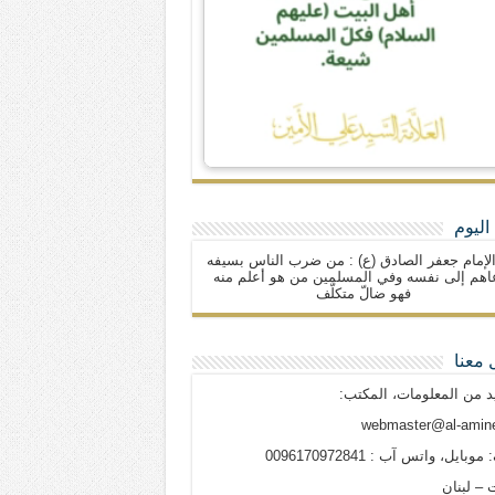
اليوم
لإمام جعفر الصادق (ع) : من ضرب الناس بسيفه
اهم إلى نفسه وفي المسلمين من هو أعلم منه
فهو ضالّ متكلّف
 معنا
د من المعلومات، المكتب:
webmaster@al-amine
وبايل، واتس آب : 0096170972841
 – لبنان