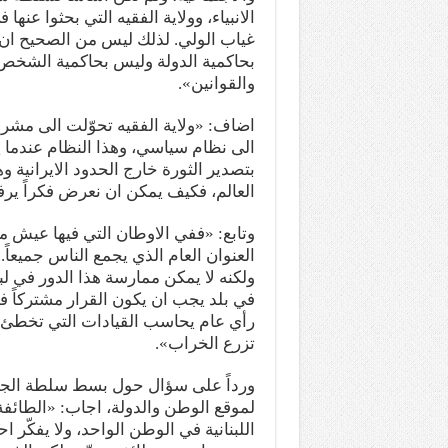
الانبياء، وولاية الفقيه التي بحثوا عنه
غياب الولي. لذلك ليس من الصحيح ان يك
بحاكمية الدولة وليس بحاكمية الشخص
والقوانين».
اضاف: «ولاية الفقيه تحوّلت الى مشر
الى نظام سياسي، وهذا النظام عندما ي
بتصدير الثورة خارج الحدود الايرانية وه
العالم، فكيف يمكن ان نعرض فكراً يرف
وتابع: «ففي الاوطان التي فيها عيش 
العنوان العام الذي يجمع الناس جميعاً.
ولكنه لا يمكن ممارسة هذا الدور في لبن
في بلد يجب ان يكون القرار مشتركاً في
رأي عام يحاسب القيادات التي تخطئ ب
تزرع الخراب».
ورداً على سؤال حول بسط سلطة الجيش 
لموقع الوطن والدولة، اجاب: «الطائف
اللبنانية في الوطن الواحد، ولا يفكّر 