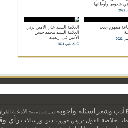
ي شعوبها وأوطانها
اغة مفهوم جديد
العلامة السيد علي الأمين يرثي
نة
العلامة السيد محمد حسن
الأمين في أربعينه
21 مايو، 2021
أسئلة وأجوبة
أدب وشعر
الأدعية
القرآ
إتصل بنا Contact us
رأي وق
خلاصة القول
دين ورسالات
طب
دروس حوزوية