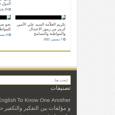
الدول ف
24 مايو، 2022
تكريم العلاّمة السيد علي الأمين
نحو صي
كرمز من رموز الاعتدال
للمواط
والمواطنة والتسامح
6 ديسمبر، 2021
7 ديسمبر، 2021
Search Button
تصنيفات
English
To Know One Another
و مؤلفات
بين التفكير والتكفير
خ