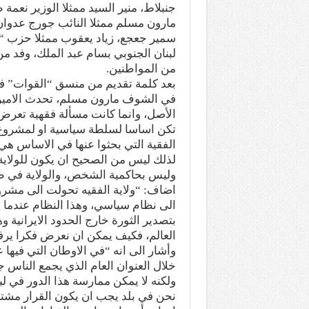
جنبلاط، منير السيد ممثلا الوزير نعمة 
مارون مسلم ممثلا النائب جورج عدوان، 
سمير جعجع، زياد يعقوب ممثلا حزب “ا
لبنان الجنوبي بسام عبد الملك، وفد م
من المواطنين.
بعد كلمة تقديم من منسق “القوات” ف
في الشوف مارون مسلم، تحدث الامين، 
الأصل، وانما كانت مسألة فقهية تعرض 
تكن اساسا لسلطة سياسية او لمشروع سيا
الفقية التي بحثوا عنها في الاساس هي 
لذلك ليس من الصحيح ان يكون للولاية و
وليس بحاكمية الشخص، والولاية في ظ
اضاف: “ولاية الفقيه تحولت الى مشر
الى نظام سياسي، وهذا النظام عندما ي
بتصدير الثورة خارج الحدود الايرانية و
العالم، فكيف يمكن ان نعرض فكرا يرف
وأشار الى انه “في الاوطان التي فيه
خلال العنوان العام الذي يجمع الناس ج
ولكنه لا يمكن ممارسة هذا الدور في لبن
نحن في بلد يجب ان يكون القرار مشترك