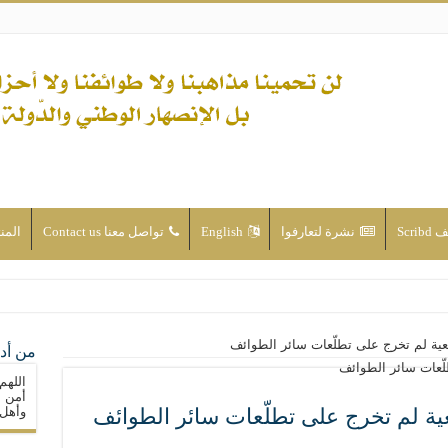
Scri
نشرة لتعارفوا
English
تواصل معنا Contact us
المن
ن الأحداث والقضايا - اضغط للاطلاع
يعية لم تخرج على تطلّعات سائر الطوائف
من أدع
له ( صلى الله عليه وآله) فكلّ المسلمين سنّة والتشيّع إن كان حب أهل البيت (عليهم ا
اللهم
ون على حساب الأوطان
أمن م
عية لم تخرج على تطلّعات سائر الطوائف
وأهل 
ولا جماعاتنا، بل الإنصهار الوطني والدولة العادلة