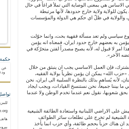
ا في الاساس هي بمعنى الوصاية التي تملأ فراغاً في حال
ون للولاية ولاية خارج حدودها، لأنها مرتبطة
، والولاية في ظلّ اي حكم هي الدولة والمؤسسات
وع سياسي ولم تعد مسألة فقهية بحت، وانما حوّلت
ؤمن به بعضهم خارج حدود ايران، فمعناه انه يؤمن
ذا امر لا قبول له، لأنه يصبح مصدراً لفتن متحرّكة في
ضه الآخر».
حكمة 
مشترك، فإن العمل الاساسي يجب ان ينبثق من خلال
عن ا
ودع
. «حزب الله» يمكن ان يؤمن نظرياً بولاية الفقيه،
ان، لأنه يُساهم بذلك بالنظرة السلبية الى ايران، نحن
 ما بيننا جميعاً، نحن نستنسخ القيادات، ويجب ايجاد
حق شعوبها، نقول نعم عندما تخدم الوطن ولا عندما
تواصل
للمزي
على الاراضي اللبنانية واستعادة الطائفة الشيعية
.org
ة الشيعية لم تخرج على تطلعات سائر الطوائف
هاتف: م
احد ان هناك حزباً بحجم طائفة، وأي حزب انما يأخذ
بيروت