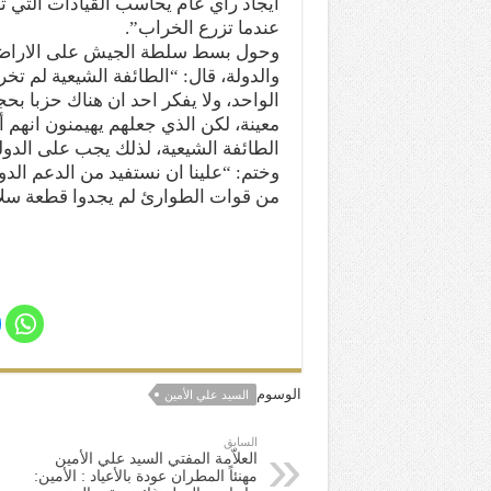
ايجاد رأي عام يحاسب القيادات التي 
عندما تزرع الخراب”.
وحول بسط سلطة الجيش على الاراضي ال
والدولة، قال: “الطائفة الشيعية لم ت
الواحد، ولا يفكر احد ان هناك حزبا 
معينة، لكن الذي جعلهم يهيمنون انهم أ
الطائفة الشيعية، لذلك يجب على الدول
من قوات الطوارئ لم يجدوا قطعة سلا
الوسوم
السيد علي الأمين
السابق
العلاّمة المفتي السيد علي الأمين
مهنئاً المطران عودة بالأعياد : الأمين: