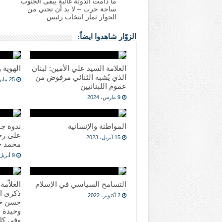
ما دامت الدولة غائبة يبقى الجنوب
ساحة حرب – لا بد أن تجني من
الحوار ثمار انتخاب رئيس
الزوّار شاهدوا ايضاً:
العلامة السيد علي الأمين: لبنان
الهوية 
الذي يُشبه الثنائي مرفوض من
25 مايو، 2023
عموم اللبنانيين
9 مارس، 2024
المواطنة والإنسانية
ندوة جن
على رحي
15 أبريل، 2023
محمد ح
9 أبريل، 2023
التسامح السياسي في الإسلام
العلاّم
ذكرى ا
2 أكتوبر، 2022
حسن خال
وحيدة ف
وفي كل 