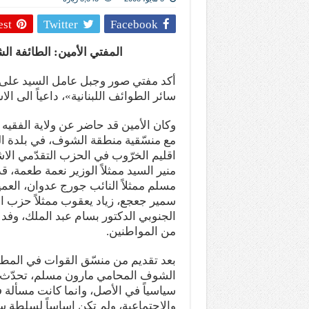
المذاهب ليست قدرًا لا يمكن تجاوزه
est
Twitter
Facebook
ليست المنفعة تأتي من إسلامية النّظام ك
المتهاون بوطنه متهاون بدينه حتماً
المفتي الأمين: الطائفة ا
نسج العلاقة مع الآخر تكون من خلال منظوم
أكد مفتي صور وجبل عامل السيد على ا
سائر الطوائف اللبنانية»، داعياً الى الا
وكان الأمين قد حاضر عن ولاية الفقيه ب
مع منسّقية منطقة الشوف، في بلدة ال
تيك توك
اقليم الخرّوب في الحزب التقدّمي الاشت
منير السيد ممثلاً الوزير نعمة طعمة، قد
مسلم ممثلاً النائب جورج عدوان، العميد
سمير جعجع، زياد يعقوب ممثلاً حزب ال
الجنوبي الدكتور بسام عبد الملك، وفد
من المواطنين.
بعد تقديم من منسّق القوات في المطل
الشوف المحامي مارون مسلم، تحدّث العل
سياسياً في الأصل، وانما كانت مسألة 
والاجتماعية، ولم تكن اساساً لسلطة س