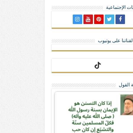
ت الإجتماعية
لا تمنحهم الامتيازات أنساب و أديان
قناتنا على يوتيوب
 القول