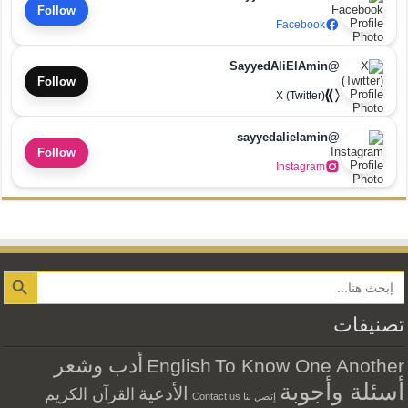
Follow
Facebook
@SayyedAliElAmin
Follow
X (Twitter)
@sayyedalielamin
Follow
Instagram
Search Button
تصنيفات
أدب وشعر
English
To Know One Another
أسئلة وأجوبة
الأدعية
القرآن الكريم
إتصل بنا Contact us