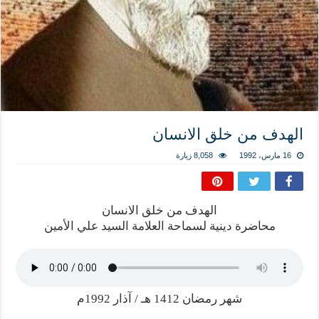
المذاهب ليست قدرًا لا يمكن تجاوزه
ليست المنفعة تأتي من إسلامية النّظام كما لا تأتي المضرة من مسيحية النظام
المتهاون بوطنه متهاون بدينه حتماً
نسج العلاقة مع الآخر تكون من خلال منظومة القيم و المبادئ الانسانية التي تجعل الن
الهدف من خلق الانسان
16 مارس، 1992
8,058 زيارة
الهدف من خلق الانسان
محاضرة دينية لسماحة العلامة السيد علي الأمين
شهر رمضان 1412 هـ / آذار 1992م