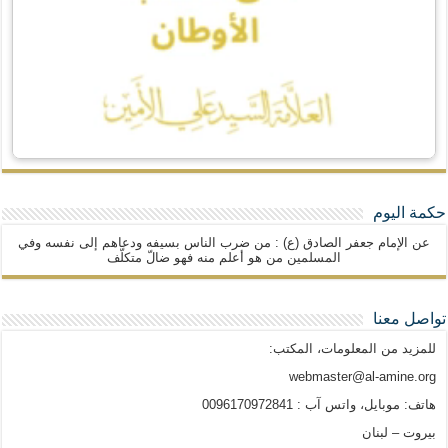
حكمة اليوم
عن الإمام جعفر الصادق (ع) : من ضرب الناس بسيفه ودعاهم إلى نفسه وفي
المسلمين من هو أعلم منه فهو ضالّ متكلّف
تواصل معنا
للمزيد من المعلومات، المكتب:
webmaster@al-amine.org
هاتف: موبايل، واتس آب : 0096170972841
بيروت – لبنان