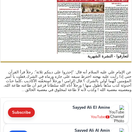
لتعارفوا - النشرة الشهرية
عن الإمام علي عليه السلام أنه قال: “إحذروا على دينكم ثلاثة”: رجلاً قرأ القرآن
حتى إذا رأيت عليه بهجته اخترط سيفه على جاره ورماه في الشرك,فقلت يا أمير
المؤمنين أيّهما أولى بالشرك ؟:قال:الرامي ! ورجلاً استخفّته الأكاذيب ،كلّما حدّث
أحدوثة كذب مدّها بأطول منها ! ورجلاً آتاه الله سلطاناً فزعم أن طاعته طاعة الله،
ومعصيته معصية الله ! وكذب لأنه لا طاعة لمخلوق في معصية الخالق…
Sayyed Ali El Amine
Subscribe
YouTube
Sayyed Ali Al Amin