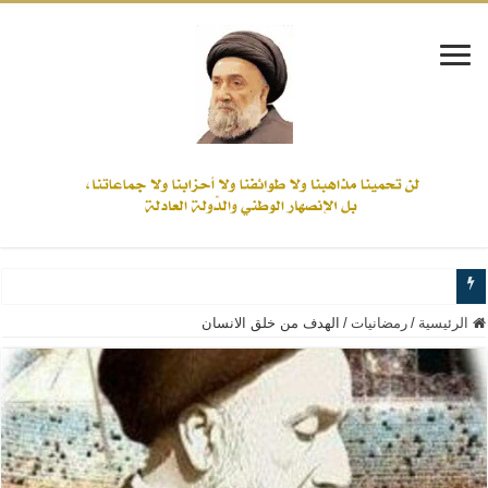
www.alamine.net
الرئيسية
/
رمضانيات
/
الهدف من خلق الانسان
مواقف وآراء العلاّمة السيد علي الأمين من الأحداث والقضايا - اضغط للاطلاع
إذا كان التسنن هو الإيمان بسنة رسول الله ( صلى الله عليه وآله) فكلّ المسلمين سن
علاقات المذاهب والأديان لا يجوز أن تكون على حساب الأوطان
لن تحمينا مذاهبنا ولا طوائفنا ولا أحزابنا ولا جماعاتنا، بل الإنصهار الوطني والدولة العا