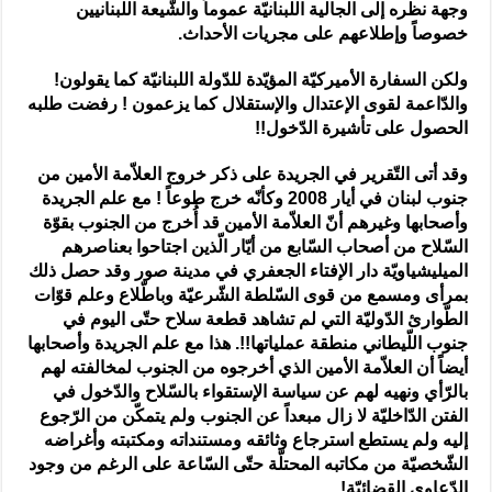
وجهة نظره إلى الجالية اللبنانيّة عموماً والشّيعة اللبنانيين
خصوصاً وإطلاعهم على مجريات الأحداث.
ولكن السفارة الأميركيّة المؤيّدة للدّولة اللبنانيّة كما يقولون!
والدّاعمة لقوى الإعتدال والإستقلال كما يزعمون ! رفضت طلبه
الحصول على تأشيرة الدّخول!!
وقد أتى التّقرير في الجريدة على ذكر خروج العلاّمة الأمين من
جنوب لبنان في أيار 2008 وكأنّه خرج طوعاً ! مع علم الجريدة
وأصحابها وغيرهم أنّ العلاّمة الأمين قد أُخرج من الجنوب بقوّة
السّلاح من أصحاب السّابع من أيّار الّذين اجتاحوا بعناصرهم
الميليشياويّة دار الإفتاء الجعفري في مدينة صور وقد حصل ذلك
بمرأى ومسمع من قوى السّلطة الشّرعيّة وباطّلاع وعلم قوّات
الطّوارئ الدّوليّة التي لم تشاهد قطعة سلاح حتّى اليوم في
جنوب اللّيطاني منطقة عملياتها!!. هذا مع علم الجريدة وأصحابها
أيضاً أن العلاّمة الأمين الذي أخرجوه من الجنوب لمخالفته لهم
بالرّأي ونهيه لهم عن سياسة الإستقواء بالسّلاح والدّخول في
الفتن الدّاخليّة لا زال مبعداً عن الجنوب ولم يتمكّن من الرّجوع
إليه ولم يستطع استرجاع وثائقه ومستنداته ومكتبته وأغراضه
الشّخصيّة من مكاتبه المحتلّة حتّى السّاعة على الرغم من وجود
الدّعاوى القضائيّة!