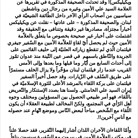
ويكيليكس)! وقد تحدثت الصحيفة المذكورة في تقريرها عن
العلامة السيد علي الأمين وغيره من رجال دين وناشطين
سياسيين من أصحاب الرأي الآخر داخل الطّائفة الشيعيّة في
لبنان. والصحيفة المذكورة – على عادتها – نقلت عن ويكيليكس
أخباراً مجتزأة، مصادرها غير دقيقة وتتنافى مع الحقيقة وقد
اشتملت على أخبار غير صحيحة بخصوص ما يتعلّق بالعلاّمة
الأمين حيث لم يحصل أيّ لقاءٍ للعلاّمة الأمين مع السّفير جيفري
فيلتمان الّذي لم تنقطع زياراته العلنيّة إلى حليف القائمين على
الجريدة والنّاطق باسمهم في قصر عين التّينة منذ عدوان تمّوز
إلى أحداث السابع من أيّار وما قبلها وما بعدها وإلى الأمس
القريب عندما زار فيلتمان لبنان مؤخّراً ولا يزال الخلف مستمرّاً
على طريق السّلف في الزّيارات. وقد حصل أخيراً السفير
فيلتمان على بركة اللقاء بالمرشد الأعلى للثورة الإسلاميّة في
إيران السيد علي الخامنئي. ولسنا هنا بصدد الإستنكار والتّعريض
باللّقاء، فهو أمر طبيعي الحصول بين المسؤولين ومختلف وجوه
أهل الرّأي في المجتمع، ولكنّ المخالف لطبيعة العقلاء أن يكون
اللّقاء مع الشّخص مباحاً لبعض النّاس وموضع اتّهامٍ عند حصوله
مع أناسٍ آخرين!!.
وأمّا اللقاءان الآخران اللذان أشار إليهما التّقرير، فقد حصلا علناً
في مكتب العلاّمة الأمين في بيروت مع السّفيرة سيسون بناءاً