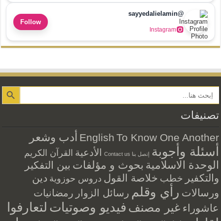
@sayyedalielamin
Follow
Instagram
Search Button
تصنيفات
أدب وشعر
English
To Know One Another
أسئلة وأجوبة
الأدعية
القرآن الكريم
إتصل بنا Contact us
الوحدة الاسلامية
بحوث و مؤلفات
بين التفكير
والتكفير
خلاصة القول
دين
خطب
دروس حوزوية
رأي وقلم
ورسالات
رسائل الزوار
رمضانيات
فيديو وصوتيات
لتعارفوا
غير مصنف
عاشوراء