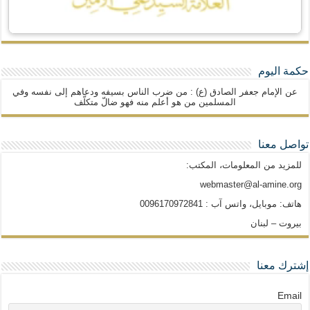
حكمة اليوم
عن الإمام جعفر الصادق (ع) : من ضرب الناس بسيفه ودعاهم إلى نفسه وفي
المسلمين من هو أعلم منه فهو ضالّ متكلّف
تواصل معنا
للمزيد من المعلومات، المكتب:
webmaster@al-amine.org
هاتف: موبايل، واتس آب : 0096170972841
بيروت – لبنان
إشترك معنا
Email