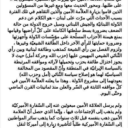
على طلبها. ومحور الحديث معها ومع غيرها من المسؤولين
الذين قاموا بزيارة العلاّمة الأمين والّذين التقاهم في تلك الفترة
بسبب الأحداث الّتي مرّت على لبنان – هو الكلام عن دعم
الدّولة اللبنانيّة والجيش اللبناني وسبل خروج الدولة من حالة
الضعف بضرورة بسط سلطتها الكاملة على كلّ أراضيها وقيامها
بمنع هيمنة الأحزاب المسلّحة على مؤسّسات الدّولة وأجهزتها
وضرورة حمايتها للرأي الآخر داخل الطّائفة الشيعيّة وغيرها ،
ولزوم الفصل بين رأي الشيعة كمذهب وطائفة لبنانية وبين رأي
الثّنائي الشيعي المهيمن عليها (حزب الله وحركة أمل) حيث لا
يجوز اختزال طائفة بحزب وتحميلها لآرائه ومواقفه المرتبطة
بالسياسة الإيرانيّة في المنطقة وأنّ المقصود من المخالفة
السياسيّة لهما هو إصلاح سياسة الثّنائي (أمل وحزب الله)
بعودتهما إلى مشروع الدّولة . وهذا ما يعلنه العلاّمة الأمين في
كلّ مواقفه الثابتة في السّر والعلن منذ ثمانينات القرن الماضي
وحتّى اليوم.
ولم يرسل العلامّة الأمين مبعوثين عنه إلى السّفارة الأميركيّة
ولم يذهب إلى الإجتماعات فيها ، وإنّما الذي حصل أنّ العلامة
الأمين ذهب بنفسه قبل ثلاث سنوات كما يذهب سائر المواطنين
إلى السّفارة الأميركية طلباً لتأشيرة زيارة إلى أميركا لنقل