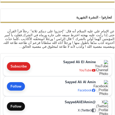
لتعارفوا - النشرة الشهرية
عن الإمام علي عليه السلام أنه قال: “إحذروا على دينكم ثلاثة”: رجلاً قرأ القرآن
حتى إذا رأيت عليه بهجته اخترط سيفه على جاره ورماه في الشرك,فقلت يا أمير
المؤمنين أيّهما أولى بالشرك ؟:قال:الرامي ! ورجلاً استخفّته الأكاذيب ،كلّما حدّث
أحدوثة كذب مدّها بأطول منها ! ورجلاً آتاه الله سلطاناً فزعم أن طاعته طاعة الله،
ومعصيته معصية الله ! وكذب لأنه لا طاعة لمخلوق في معصية الخالق…
Sayyed Ali El Amine
Subscribe
YouTube
Sayyed Ali Al Amin
Follow
Facebook
@SayyedAliElAmin
Follow
X (Twitter)