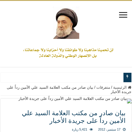
www.alamine.net
الرئيسية
/
متفرقات
/
بيان صادر من مكتب العلامة السيد علي الأمين رداً على
جريدة الأخبار
مواقف وآراء العلاّمة السيد علي الأمين من الأحداث والقضايا - اضغط للاطلاع
إذا كان التسنن هو الإيمان بسنة رسول الله ( صلى الله عليه وآله) فكلّ المسلمين سن
بيان صادر من مكتب العلامة السيد علي
علاقات المذاهب والأديان لا يجوز أن تكون على حساب الأوطان
الأمين رداً على جريدة الأخبار
لن تحمينا مذاهبنا ولا طوائفنا ولا أحزابنا ولا جماعاتنا، بل الإنصهار الوطني والدولة العا
17 سبتمبر، 2012
5,421 زيارة