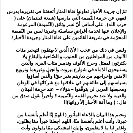
ثمّ إن جريدة الأخبار تعاونها قناة المنار أتحفتنا في تقريرها بدرس
فقهي عن حرمة النّميمة الّتي مارسها (شيعة فيلتمان) على (
حزب الله) . على أساس أنّ نشر وثائق (النّميمة) المزعومة
والإعلان عنها لخدمة أغراضٍ سياسيّة وغيرها ليس من النّميمة
المحرّمة في شريعة القائمين على قناة المنار وجريدة الأخبار!.
وليس في ذلك من عجب ! لأنّ الّذين لا يهتمّون لتهجير مئات
الألوف من المواطنين من الجنوب و الضّاحية والبقاع ولا
يكترثون لمقتل وجرح الألوف وتدمير مئات القرى والّذين
يستبيحون الدّماء في شوارع بيروت والجبل وغيرهما وترويع
الآمنين وإخراجهم من ديارهم بغير حقّ! والّذين أساؤوا
بسياستهم إلى طائفتهم في علاقتها مع شركائها في الوطن
ومحيطها العربي لن يتوقّفوا – هؤلاء – عند حرمة البهتان
والغيبة ولا عند تحريم الفتنة والنّميمة!! وأخيراً نقول صدق من
قال : ( وما آفة الأخبار إلاّ رواتها)!!
ونختم هذا البيان بالدّعاء المأثور ( اللهمّ إنّا أعلم بأنفسنا من
غيرنا، وأنت أعلم بأنفسنا منّا، اللهم اجعلنا خيراً ممّا يظنّون،
واغفر لنا ما لا يعلمون، وإليك المشتكى ممّا يقولون وأنت