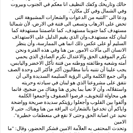
حالك وتاريخك وكفك النظيف انا معكم في الجنوب وبيروت
وفي الشمال وفي كل مكان".
ودعا الى "التنبه من الدعوات والشعارات المشبوهة التى
تحض على الارهاب وتسعى الى فتنة في الارض، لأن شمالنا
مستهدف كما جنوبنا مستهدف، كما عاصمتنا مستهدفة كما
لبنان كله مستهدف،وان الذي يقيم الدليل على الاستهداف
السليم أو على عكس ذلك انما هي الممارسة، وأن ينظر
الانسان الى مآلات الامور. من هنا وفي هذه الفترة ونحن
نكرم الموقف الحق والاعتدال نكرم الصادق الذي يحمي
أمته وشعبه وطائفته ووطنه من فتنة تأكل الاخضر واليابس،
يجب علينا أن نتنبه بأننا مطالبون أكثر فأكثر الى وحدة الصف
والى جمع الكلمة والى الرؤية السليمة السديدة والى أن
نتفق على مشروعنا الذي هو لبنان في سيادته وحريته
واستقلاله، وأن لا نعبأ بما يجري هنا وهناك من ضجيج، فانما
هي محاولة للتخويف، فرصوا الصفوف وأجمعوا الكلمة
وألفوا بين القلوب وأجعلوا رؤيتكم سديدة صريحة وواضحة
واياكم أن تخدعوا بالشعارات البراقة من هنا وهناك، حتى لا
نحيد عن اصابة الحق وحتى لا نقع في منعطفات خطيرة".
الامين
وتحدث المحتفى به العلاّمة الامين فشكر الحضور، وقال: "ما