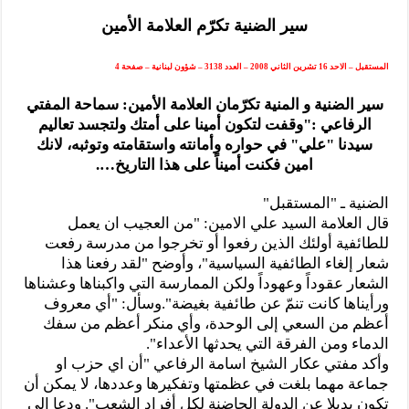
المذاهب ليست قدرًا لا يمكن تجاوزه
سير الضنية تكرّم العلامة الأمين
ليست المنفعة تأتي من إسلامية النّظام كما لا تأتي المضرة من مسيحية النظام
المتهاون بوطنه متهاون بدينه حتماً
المستقبل – الاحد 16 تشرين الثاني 2008 – العدد 3138 – شؤون لبنانية – صفحة 4
نسج العلاقة مع الآخر تكون من خلال منظومة القيم و المبادئ الانسانية التي تجعل الن
سير الضنية و المنية تكرّمان العلامة الأمين: سماحة المفتي
الرفاعي :"وقفت لتكون أمينا على أمتك ولتجسد تعاليم
سيدنا "علي" في حواره وأمانته واستقامته وتوثبه، لانك
امين فكنت أميناً على هذا التاريخ….
الضنية ـ "المستقبل"
قال العلامة السيد علي الامين: "من العجيب ان يعمل
للطائفية أولئك الذين رفعوا أو تخرجوا من مدرسة رفعت
شعار إلغاء الطائفية السياسية"، وأوضح "لقد رفعنا هذا
الشعار عقوداً وعهوداً ولكن الممارسة التي واكبناها وعشناها
ورأيناها كانت تنمّ عن طائفية بغيضة".وسأل: "أي معروف
أعظم من السعي إلى الوحدة، وأي منكر أعظم من سفك
الدماء ومن الفرقة التي يحدثها الأعداء".
وأكد مفتي عكار الشيخ اسامة الرفاعي "أن اي حزب او
جماعة مهما بلغت في عظمتها وتفكيرها وعددها، لا يمكن أن
تكون بديلا عن الدولة الحاضنة لكل أفراد الشعب". ودعا الى