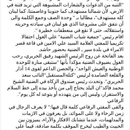
"التنبه من الدعوات والشعارات المشبوهة التي تريد فتنة في
الارض، لأن شمالنا مستهدف كما جنوبنا وعاصمتنا، كما لبنان
كله مستهدف"، مطالبا بـ " وحدة الصف وجمع الكلمة والى
أن نتفق على مشروعنا الذي هو لبنان في سيادته وحريته
واستقلاله، حتى لا نقع في منعطفات خطيرة ".
اقام رئيس "جمعية شباب الضنية" علي الغول احتفالا
تكريميا للمفتي العلامة السيد علي الامين في قاعة قصر
الامراء في بلدة سير ـ الضنية بحضور حاشد.
بعد الفاتحة عن روح الرئيس الشهيد رفيق الحريري، رحب
الغول بضيوف الضنية مؤكداً بأنها "ستبقى منارة للوحدة
الوطنية والعيش الواحد"، والحصن الداعم لقوى 14 آذار
والقلعة الصامدة لرئيس "كتلةالمستقبل"النائب سعد
الحريري". وتحدث رئيس صندوق الزكاة في الضنية الشيخ
محمد فاكد"ان البلد يحتاج إلى من يأخذ بيده إلى خط السلام
والاستقرار، وليس إلى من يتهدده أو يتوعد له كل يوم".
الرفاعي
والقى المفتي الرفاعي كلمة قال فيها:" لا يعرف الرجال في
زمن الرخاء ولا على الموائد، بل يعرفون في الازمات
والمدلهمات، عندما تتشابك الافكار والآراء، يميزون بين
الخبيث والطيب ليخرج الموقف بكلمة صادقة، قيماً على