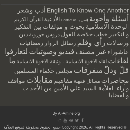
أدب وشعر
English
To Know One Another
أسئلة وأجوبة
الأدعية
القرآن الكريم
إتصل بنا Contact us
الوحدة الاسلامية
بحوث و مؤلفات
بين التفكير
والتكفير
خلاصة القول
دين
خطب
دروس حوزوية
رأي وقلم
ورسالات
رسائل الزوار
رمضانيات
فيديو وصوتيات
لتعارفوا
غير مصنف
عاشوراء
ما
لقاءات
لقاء الاخوة الانسانية - وثيقة الاخوة الانسانية
متفرقات
قلّ ودلّ
مجلس حكماء المسلمين
مقابلات
محاضرات
مفاهيم
مواقف
مسائل فقهية
وآراء العلاّمة السيد علي الأمين من الأحداث
والقضايا
|
By
Al-Amine.org
© Copyright 2026, All Rights Reserved جميع الحقوق محفوظة لموقع العلاّمة