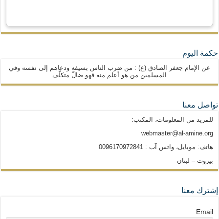
حكمة اليوم
عن الإمام جعفر الصادق (ع) : من ضرب الناس بسيفه ودعاهم إلى نفسه وفي
المسلمين من هو أعلم منه فهو ضالّ متكلّف
تواصل معنا
للمزيد من المعلومات، المكتب:
webmaster@al-amine.org
هاتف: موبايل، واتس آب : 0096170972841
بيروت – لبنان
إشترك معنا
Email