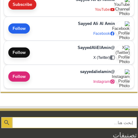
Subscribe
YouTube
Sayyed Ali Al Amin
Follow
Facebook
@SayyedAliElAmin
Follow
X (Twitter)
@sayyedalielamin
Follow
Instagram
Search Button
تصنيفات