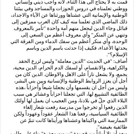
قمت به لا يحتاج الى هذا الثناء، لانه واجب ديني وإنساني
ووطني تعلمناه في دروس الحوزات والمساجد وفي بيئتنا
الوطنية والإيمانية التي عشناها وورثناها عن الآباء والاجداد،
ذلك الماضي الذي تعلمنا منه كيف كان العرب ممزقين إلى
قبائل وجاء الدين ليجعل منهم أمة واحدة "تأمر بالمعروف
وتنهي عن المنكر" وأي معروف أعظم من السعي إلى
الوحدة، وأي منكر أعظم من سفك الدماء ومن الفرقة التي
يحدثها الأعداء، فكيف إذا حدثت باسم الدين وباسم
الإسلام؟".
أضاف: "في الحديث "الدين معاملة" وليس لزرع الحقد
والكراهية، والانقسام، أو لسفك الدم الحرام، الدين محبة،
يجمع، ولا يشعل ناراً على الاهل والاوطان. الدين كان من
أجل أن يعزز الروابط الوطنية والإنسانية وبين بني البشر،
وليس من أجل ان يقسمها وأن يجعلنا شيعاً وأحزاباً ،هذه
الطائفية التشييع لها، التي تجعلنا احزاباً وعشائر هي سبب
البلاء الذي حلّ في بلادنا، ومن العجيب ان يعمل لها أولئك
الذين رفعوا أو تخرجوا من مدرسة رفعت شعار إلغاء
الطائفية السياسية، رفعنا هذا الشعار عقوداً وعهوداً ولكن
الممارسة التي واكبناها وعشناها ورأيناها كانت تنمّ عن
طائفية بغيضة".
وبعد أن تلا أبياتاً من قصيدة "بيروت معذرة" بناء على طلب