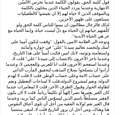
قول كلمة الحق، يقولون الكلمة عندما تخرس الالسُن
الانتهازية وعندما يتردد الجبناء الذين يبخلون بالكلمة
وبالموقف الذين لا حياة لهم إلا ان يعيشوا كالطفيليات
يتسلقون على ظهور الآخرين.
لذلك فالرجال مطالبون ان يبينوا للناس كلمة الحق ولو
كلّفتهم حياتهم إن الحياة مع ذلّ ليست حياة، وإنما الحياة مع
عز هي الحياة الأبدية".
وتوجه الى العلامة الامين بالقول: "وقفت لتكون أمينا على
أمتك ولتجسد تعاليم سيدنا "علي" في حواره وأمانته
واستقامته وتوثبه، لانك امين فكنت أميناً على هذا التاريخ،
وعندما تاجر الآخرون بالانتساب إلى سيدنا "علي" قلت لا،
وعندما استعجم الآخرون قلت انا للعربي وللعجمي لا، وعندما
أرادوا أن يتسلحوا بسلاح المذهب لتحقيق المأرب الذاتي
على حساب الامة وعلى حساب الوطن قلت لا.قلت لا لهدم
الدولة، ونعم لمشروع الدولة،قلت لا لساحات التعطيل ونعم
لطاولة الحوار وقبول الطرف الآخر، قلت لا لمغامرات عندما
كان الغير يعتبرها نصراً إلهياً أو تكليفاً ربانياً، قلت لا لان يكون
الفقير متسلّطاً باسم الدين ليسوّس الناس كما يريد، وعندما
قال الغير نعم لولاية الفقيه من أجل أن تلوى أعناق النفوس
هنا وهناك، ومن أجل ان يزور التاريخ قلت لا، لتبقى منتسباَ