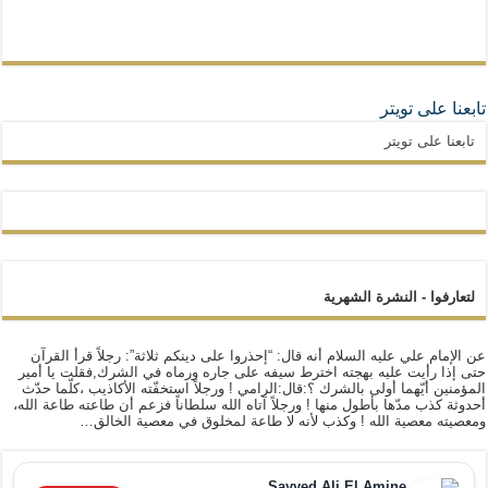
تابعنا على تويتر
تابعنا على تويتر
لتعارفوا - النشرة الشهرية
عن الإمام علي عليه السلام أنه قال: “إحذروا على دينكم ثلاثة”: رجلاً قرأ القرآن
حتى إذا رأيت عليه بهجته اخترط سيفه على جاره ورماه في الشرك,فقلت يا أمير
المؤمنين أيّهما أولى بالشرك ؟:قال:الرامي ! ورجلاً استخفّته الأكاذيب ،كلّما حدّث
أحدوثة كذب مدّها بأطول منها ! ورجلاً آتاه الله سلطاناً فزعم أن طاعته طاعة الله،
ومعصيته معصية الله ! وكذب لأنه لا طاعة لمخلوق في معصية الخالق…
Sayyed Ali El Amine