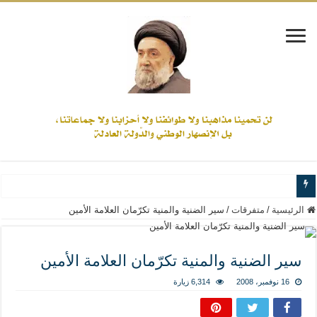
www.alamine.net
الرئيسية
/
متفرقات
/
سير الضنية والمنية تكرّمان العلامة الأمين
مواقف وآراء العلاّمة السيد علي الأمين من الأحداث والقضايا - اضغط للاطلاع
إذا كان التسنن هو الإيمان بسنة رسول الله ( صلى الله عليه وآله) فكلّ المسلمين سن
سير الضنية والمنية تكرّمان العلامة الأمين
علاقات المذاهب والأديان لا يجوز أن تكون على حساب الأوطان
16 نوفمبر، 2008
6,314 زيارة
لن تحمينا مذاهبنا ولا طوائفنا ولا أحزابنا ولا جماعاتنا، بل الإنصهار الوطني والدولة العا