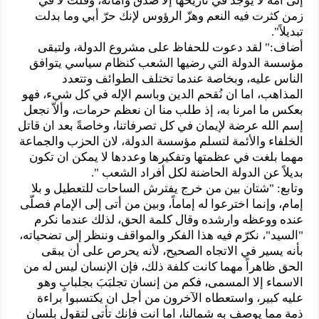
إلى أمة لا يوجد في تاريخها إلا صدق وأمانة، وقلت لا في
زمن كثرت فيه النعم وهزّ الرؤوس لإنك حرّ أبي وما بدلت
تبديلاً".
أضاف:" لقد دعوت للحفاظ على مشروع الدولة، ولتبقى
مؤسسة الدولة التي رضيها الشعب كنظام سياسي يتوافق
الناس عليه، وبخاصة عندما تختلف الطوائف وتتعدد
المذاهب، اما ان نُقحم الدين وباسم الإله في كل شيء، فهو
بعكس ما امرنا به، إذ طلب منا ان نعظم حرمات، وألاّ نجعل
إسم الله عرضة لإيمان في كل تصرفاتنا، وخاصةً بعد ان قاتل
الخلفاء والأئمة لتسلم مؤسسة الدولة، لان الحزب والجماعة
مهما بلغت في عظمتها وتفكيرها وعددها لا يمكن ان تكون
بديلاً عن الدولة الحاضنة لكل أفراد الشعب ".
وتابع: "شتان بين من خرج يفترش الساحات للتعطيل و بلا
إمام، وإنما اخترعوا له إماماً، وبين من أتى إلى الإمام فصلّى
عنده ووعظه وارشده وقال كلمة الحق، لذلك عندما نكرم
"السيد"، نكرّم فيه هذا الفكر والمواقف وننظر إلى تضحياته،
بأنه يسير في الاتجاه الصحيح، لأنه يحرص على أن يبقى
الحق ظاهراً مهما كانت كلفة ذلك، فإن الإنسان ليس له من
الاسماء إلا المسمى، فكم من إنسان تجلبَبَ بجلبابٍ وهو
عليه كبير، واستعطاه الآخرون من أجل ان يكتسبوا براءة
ذمة مما يوصف به شمالنا، اما انت فإنك تأتي لتقول بلسان