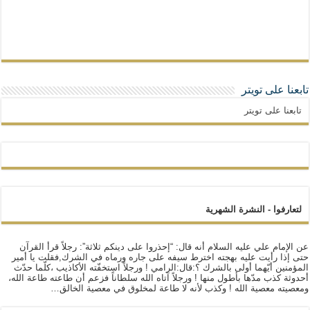
تابعنا على تويتر
تابعنا على تويتر
لتعارفوا - النشرة الشهرية
عن الإمام علي عليه السلام أنه قال: “إحذروا على دينكم ثلاثة”: رجلاً قرأ القرآن
حتى إذا رأيت عليه بهجته اخترط سيفه على جاره ورماه في الشرك,فقلت يا أمير
المؤمنين أيّهما أولى بالشرك ؟:قال:الرامي ! ورجلاً استخفّته الأكاذيب ،كلّما حدّث
أحدوثة كذب مدّها بأطول منها ! ورجلاً آتاه الله سلطاناً فزعم أن طاعته طاعة الله،
ومعصيته معصية الله ! وكذب لأنه لا طاعة لمخلوق في معصية الخالق…