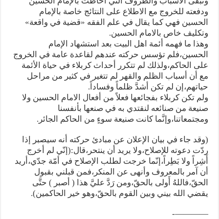
وتبقى الاسباب والظروف التي أحاطت بالإمام الحسين
ودفعته للخروج مع الاطلاع على النتائج خاصة بالإمام
الحسين فهي كما يقال في علم الفقه «قضية في واقعة»
وتكليف خاص بالامام الحسين.
وهذا ما فهمه أئمة اهل البيت بعد استشهاد الإمام
الحسين،فلم تؤسس حركته عندهم لقاعدة عامة في الخروج
على الحاكم،ولذلك لم تتكرر أحداث كربلاء في حياة الأئمة
مع أن أسباب الظلم والقهر لم تتغير في كثير من مراحل
حياتهم،إن لم تكن أشدَّ ظلماً وفساداً.
ولم تكن كربلاء بفجائعها فعلاً من أفعال الامام الحسين ولا
صنيعة من صنائعه لنقتدي به في صنعها بأنفسنا
ومجتمعاتنا،وإنَّما كانت صنيعة سوءٍ من الحاكم الجائر.
(وقد جاء في بيان الإعلان عن مبادئ حركته أنه سيصبر إذا
ردّت دعوته للإصلاح،ولا يريد أن ينتحر،قال:(إنّي لم أخرج
أَشِراً ولا بَطِراً،إنّما خرجت لطلب الإصلاح في أمّة جدّي،أريد
أن آمر بالمعروف وأنهى عن المنكر،فمن قبلني بقبول
الحقّ،فاللهُ أَولى بالحقّ،ومن رَدَّ عليَّ هذا ( أصبر ) حتَّى
يقضي الله بيني وبين القوم بالحقّ،وهو خير الحاكمين).
————-