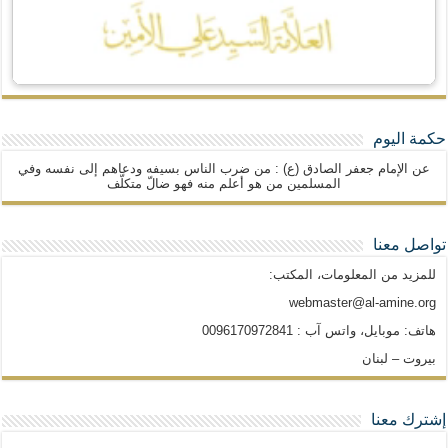
حكمة اليوم
عن الإمام جعفر الصادق (ع) : من ضرب الناس بسيفه ودعاهم إلى نفسه وفي
المسلمين من هو أعلم منه فهو ضالّ متكلّف
تواصل معنا
للمزيد من المعلومات، المكتب:
webmaster@al-amine.org
هاتف: موبايل، واتس آب : 0096170972841
بيروت – لبنان
إشترك معنا