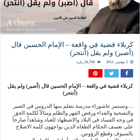
المذاهب ليست قدرًا لا يمكن تجاوزه
ليست المنفعة تأتي من إسلامية النّظام كما لا تأتي المضرة من مسيحية النظام
المتهاون بوطنه متهاون بدينه حتماً
نسج العلاقة مع الآخر تكون من خلال منظومة القيم و المبادئ الانسانية التي تجعل الن
كربلاء قضية في واقعة – الإمام الحسين قال
(أصبر) ولم يقل (أنتحر)
2 نوفمبر، 2011
16,769 زيارة
كربلاء قضية في واقعة – الإمام الحسين قال (أصبر) ولم يقل
(أنتحر)
…وتستمر عاشوراء مدرسة نتعلم منها الدروس في الصبر
والتضحية والفداء ورفض القهر والظلم ومثالاً لكلمة الحق
في وجه الفساد في البلاد والاضطهاد للعباد وشاهداً صارخاً
على تعسف الحكام الطغاة الذين يواجهون كلمة الاصلاح
بالسيوف وقطع الرؤوس.