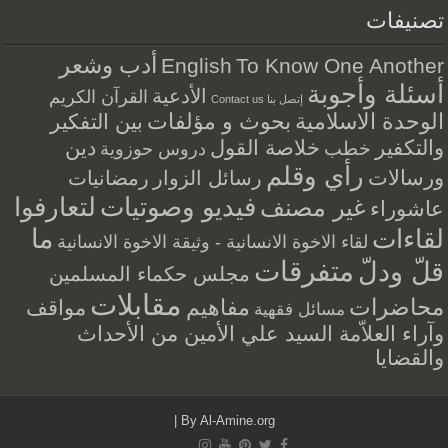
تصنيفات
أدب وشعر
English
To Know One Another
أسئلة وأجوبة
الأدعية
القرآن الكريم
إتصل بنا Contact us
الوحدة الاسلامية
بحوث و مؤلفات
بين التفكير
والتكفير
خلاصة القول
دين
خطب
دروس حوزوية
رأي وقلم
ورسالات
رسائل الزوار
رمضانيات
فيديو وصوتيات
لتعارفوا
غير مصنف
عاشوراء
ما
لقاءات
لقاء الاخوة الانسانية - وثيقة الاخوة الانسانية
متفرقات
قلّ ودلّ
مجلس حكماء المسلمين
مقابلات
محاضرات
مفاهيم
مواقف
مسائل فقهية
وآراء العلاّمة السيد علي الأمين من الأحداث
والقضايا
|
By
Al-Amine.org