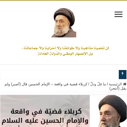
www.alamine.net
الرئيسية
/
ما قلّ ودلّ
/
كربلاء قضية في واقعة – الإمام الحسين قال (أصبر) ولم
يقل (أنتحر)
مواقف وآراء العلاّمة السيد علي الأمين من الأحداث والقضايا - اضغط للاطلاع
إذا كان التسنن هو الإيمان بسنة رسول الله ( صلى الله عليه وآله) فكلّ المسلمين سن
علاقات المذاهب والأديان لا يجوز أن تكون على حساب الأوطان
لن تحمينا مذاهبنا ولا طوائفنا ولا أحزابنا ولا جماعاتنا، بل الإنصهار الوطني والدولة العا