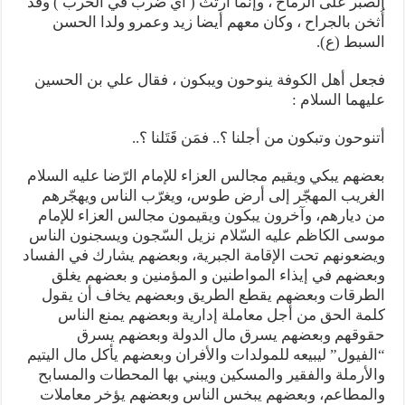
الصبر على الرماح ، وإنما ارتث ( أي ضُرب في الحرب ) وقد
أُثخن بالجراح ، وكان معهم أيضا زيد وعمرو ولدا الحسن
السبط (ع).
فجعل أهل الكوفة ينوحون ويبكون ، فقال علي بن الحسين
عليهما السلام :
أتنوحون وتبكون من أجلنا ؟.. فمَن قَتَلنا ؟..
بعضهم يبكي ويقيم مجالس العزاء للإمام الرّضا عليه السلام
الغريب المهجّر إلى أرض طوس، ويغرّب الناس ويهجّرهم
من ديارهم، وآخرون يبكون ويقيمون مجالس العزاء للإمام
موسى الكاظم عليه السّلام نزيل السّجون ويسجنون الناس
ويضعونهم تحت الإقامة الجبرية، وبعضهم يشارك في الفساد
وبعضهم في إيذاء المواطنين و المؤمنين و بعضهم يغلق
الطرقات وبعضهم يقطع الطريق وبعضهم يخاف أن يقول
كلمة الحق من أجل معاملة إدارية وبعضهم يمنع الناس
حقوقهم وبعضهم يسرق مال الدولة وبعضهم يسرق
“الفيول” ليبيعه للمولدات والأفران وبعضهم يأكل مال اليتيم
والأرملة والفقير والمسكين ويبني بها المحطات والمسابح
والمطاعم، وبعضهم يبخس الناس وبعضهم يؤخر معاملات