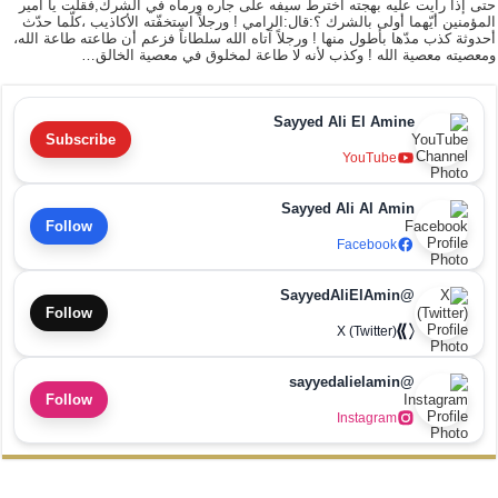
حتى إذا رأيت عليه بهجته اخترط سيفه على جاره ورماه في الشرك,فقلت يا أمير
المؤمنين أيّهما أولى بالشرك ؟:قال:الرامي ! ورجلاً استخفّته الأكاذيب ،كلّما حدّث
أحدوثة كذب مدّها بأطول منها ! ورجلاً آتاه الله سلطاناً فزعم أن طاعته طاعة الله،
ومعصيته معصية الله ! وكذب لأنه لا طاعة لمخلوق في معصية الخالق…
Sayyed Ali El Amine
Subscribe
YouTube
Sayyed Ali Al Amin
Follow
Facebook
@SayyedAliElAmin
Follow
X (Twitter)
@sayyedalielamin
Follow
Instagram