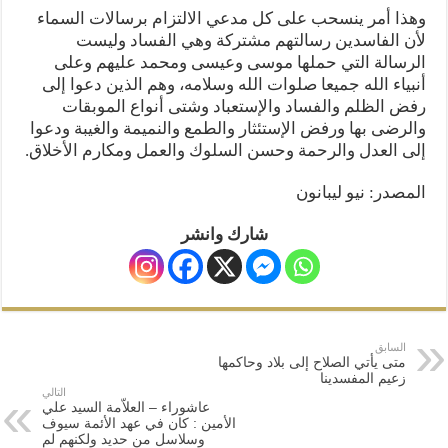
وهذا أمر ينسحب على كل مدعي الالتزام برسالات السماء
لأن الفاسدين رسالتهم مشتركة وهي الفساد وليست
الرسالة التي حملها موسى وعيسى ومحمد عليهم وعلى
أنبياء الله جميعا صلوات الله وسلامه، وهم الذين دعوا إلى
رفض الظلم والفساد والإستعباد وشتى أنواع الموبقات
والرضى بها ورفض الإستئثار والطمع والنميمة والغيبة ودعوا
إلى العدل والرحمة وحسن السلوك والعمل ومكارم الأخلاق.
المصدر: نيو ليبانون
شارك وانشر
السابق
متى يأتي الصلاح إلى بلاد وحاكمها
زعيم المفسدينا
التالي
عاشوراء – العلاّمة السيد علي
الأمين : كان في عهد الأئمة سيوف
وسلاسل من حديد ولكنهم لم