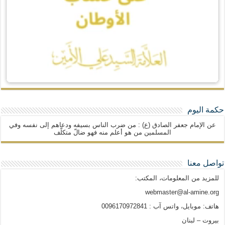
حكمة اليوم
عن الإمام جعفر الصادق (ع) : من ضرب الناس بسيفه ودعاهم إلى نفسه وفي
المسلمين من هو أعلم منه فهو ضالّ متكلّف
تواصل معنا
للمزيد من المعلومات، المكتب:
webmaster@al-amine.org
هاتف: موبايل، واتس آب : 0096170972841
بيروت – لبنان