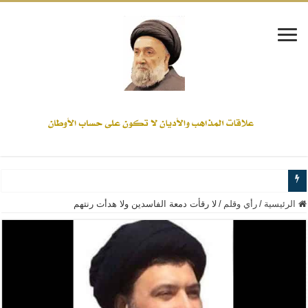
www.alamine.net
الرئيسية
/
رأي وقلم
/
لا رقأت دمعة الفاسدين ولا هدأت رنتهم
مواقف وآراء العلاّمة السيد علي الأمين من الأحداث والقضايا - اضغط للاطلاع
إذا كان التسنن هو الإيمان بسنة رسول الله ( صلى الله عليه وآله) فكلّ المسلمين سن
علاقات المذاهب والأديان لا يجوز أن تكون على حساب الأوطان
لن تحمينا مذاهبنا ولا طوائفنا ولا أحزابنا ولا جماعاتنا، بل الإنصهار الوطني والدولة العا