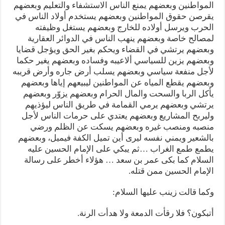
المواطنين وبعضهم يمنع الناس الاستشفاء والتعليم وبعضهم
يقرصن حقوق المواطنين وبعضهم يستخدم أولاد الناس في
الحرب ويرسل أولاده للخارج وبعضهم يستغل وظيفته
لمصالح خاصة وبعضهم ينهب الناس في الدوائر العقارية
وبعضهم يرتشي في القضاء ويحكم بغير الحق ويؤجل قضايا
وبعضهم يزين للسياسي ألاعيبه وفساده وبعضهم يغير حكما
لأجل منفعة سياسي وبعضهم يسلب أرض جاره وأرض قريبه
وبعضهم يقطع المياه عن المواطنين ليبيعهم إياها وبعضهم
يأكل الربا والسحت والمال الحرام وبعضهم يزوّر وبعضهم
يرتشي وبعضهم يرمي القمامة في طريق الناس ليؤذيهم
وليربح المشاريع وبعضهم يعتدي على حرمات الناس لأجل
منصبه ومنصب غيره وبعضهم يسكت عن الظلم ورضي
بالشعير ويمني نفسه ليرى أين تميل الكفة فيميل، وبعضهم
يطمع طمع الغراب …ثم يبكي على الإمام الحسين عليه
السلام كما بكى عمر بن سعد … هؤلاء أخطر على رسالة
الإمام الحسين ممن قتله.
وكما قالت زينب عليها السلام:
أتبكون؟ فلا رقأت الدمعة ولا هدأت الرنة.