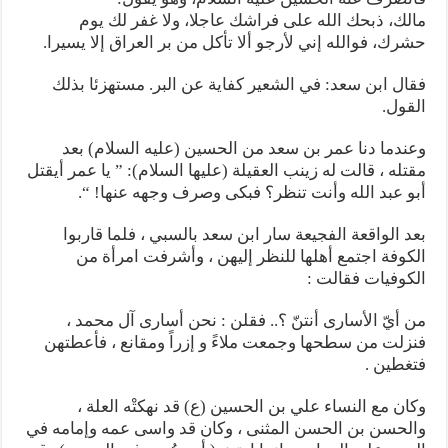
مالك، ذبحك الله على فراشك عاجلا، ولا غفر لك يوم
حشرك، فوالله إني لأرجو ألا تأكل من بر العراق إلا يسيرا.
فقال ابن سعد: في الشعير كفاية عن البر. مستهزئا بذلك
القول.
وعندما دنا عمر بن سعد من الحسين (عليه السلام) بعد
مقتله ، قالت له زينب العقيلة (عليها السلام): ” يا عمر أيقتل
أبو عبد الله وأنت تنظر؟ فبكى وصرف وجهه عنها! “.
بعد الواقعة الفجيعة سار ابن سعد بالسبي ، فلما قاربوا
الكوفة اجتمع أهلها للنظر إليهن ، وأشرفت امرأة من
الكوفيات فقالت :
من أيّ الأسارى أنتنّ ؟.. فقلن : نحن أسارى آل محمد ،
فنزلت من سطحها وجمعت ملاءً و إزراً ومقانع ، فأعطتهن
فتغطين .
وكان مع النساء علي بن الحسين (ع) قد نهكتْه العلة ،
والحسن بن الحسن المثنى ، وكان قد واسى عمه وإمامه في