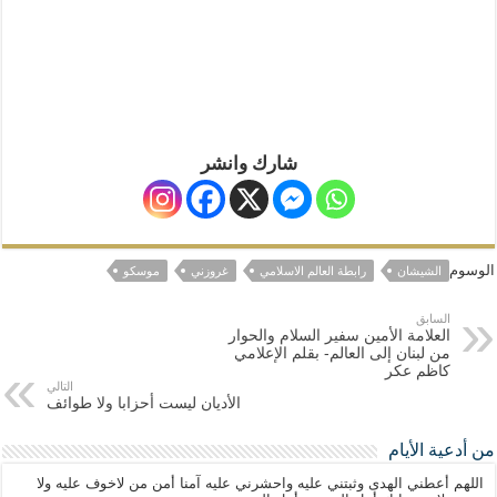
شارك وانشر
الوسوم
الشيشان
رابطة العالم الاسلامي
غروزني
موسكو
السابق
العلامة الأمين سفير السلام والحوار
من لبنان إلى العالم- بقلم الإعلامي
كاظم عكر
التالي
الأديان ليست أحزابا ولا طوائف
من أدعية الأيام
اللهم أعطني الهدى وثبتني عليه واحشرني عليه آمنا أمن من لاخوف عليه ولا