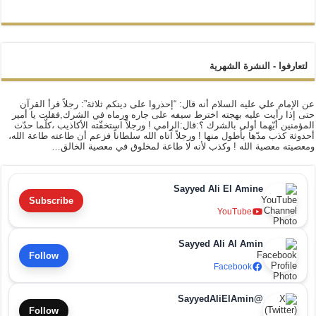
لتعارفوا - النشرة الشهرية
عن الإمام علي عليه السلام أنه قال: “إحذروا على دينكم ثلاثة”: رجلاً قرأ القرآن
حتى إذا رأيت عليه بهجته اخترط سيفه على جاره ورماه في الشرك,فقلت يا أمير
المؤمنين أيّهما أولى بالشرك ؟:قال:الرامي ! ورجلاً استخفّته الأكاذيب ،كلّما حدّث
أحدوثة كذب مدّها بأطول منها ! ورجلاً آتاه الله سلطاناً فزعم أن طاعته طاعة الله،
ومعصيته معصية الله ! وكذب لأنه لا طاعة لمخلوق في معصية الخالق…
Sayyed Ali El Amine
Subscribe
YouTube
Sayyed Ali Al Amin
Follow
Facebook
@SayyedAliElAmin
Follow