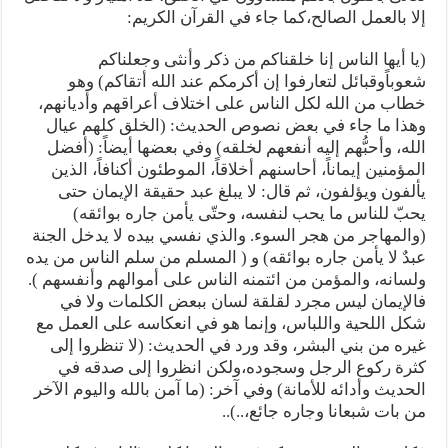
إلا بالعمل الصالح،كما جاء في القرآن الكريم:
(يا أيها الناس إنا خلقناكم من ذكر وأنثى وجعلناكم
شعوباًوقبائل لتعارفوا إن أكرمكم عند الله أتقاكم) وهو
خطاب من الله لكل الناس على اختلاف أعراقهم وأديانهم،
وهذا ما جاء في بعض نصوص الحديث: (الخلق كلهم عيال
الله، وأحبُّهم إليه أنفعهم لخلقه) وفي بعضها أيضاً: (أفضل
المؤمنين إيماناً، أحاسنهم أخلاقاً، الموطئون أكنافاً، الذين
يألفون ويؤلفون، ثم قال: لا يبلغ عبد حقيقة الإيمان حتى
يحبّ للناس ما يحب لنفسه، وحتّى يأمن جاره بوائقه)
(والمهاجر من هجر السوء. والذي نفسي بيده لا يدخل الجنة
عبدٌ لا يأمن جاره بوائقه) و ( المسلم من سلم الناس من يده
ولسانه، والمؤمن من ائتمنه الناس على أموالهم وأنفسهم ).
فالإيمان ليس مجرد لقلقة لسان ببعض الكلمات ولا في
شكل اللحية واللباس، وإنما هو في انعكاسه على العمل مع
غيره من بني البشر، وقد ورد في الحديث: (لا تنظروا إلى
كثرة ركوع الرجل وسجوده،ولكن انظروا إلى صدقه في
الحديث وأدائه للأمانة) وفي آخر: (ما آمن بالله واليوم الآخر
من بات شبعانا وجاره جائع،..)..