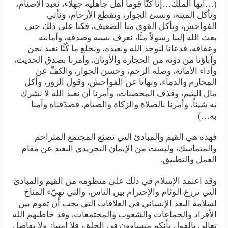
(…أيها الملك…إنا كُنَّا قوماً أهل جاهلية جهلاء، نعبد الاصنام،
ونأكل الميتة، ونسئ الجوار، ونقطع الأرحام، ونأتي
الفواحش، ويأكل القوي منا الضعيف، فكنا على ذلك حتى
بعث الله إلينا رسولاً منَّا، نعرف نسبه وصدقه، وأمانته
وعفافه، فدعانا لنوحد الله ونعبده، ونخلع ما كُنَّا نعبد نحن
وآباؤنا من دونه من الحجارة والأوثان، وأمرنا بصدق الحديث،
وأداء الأمانة، وصلة الرحم، وحسن الجوار، والكفِّ عن
المحارم والدماء، ونهانا عن الفواحش، وقول الزور، وأكل
مال اليتيم، وقذف المحصنات، وأمرنا أن نعبد الله لا نشرك
به شيئاً، وأمرنا بالصلاة والزكاة والصيام، فصدّقناه وآمنا
به…)
فهذه هي القيم والمبادئ التي تصنع المجتمع المتراحم
والمتماسك، وليست من الإيمان التجريدي البعيد عن مقام
العمل والتطبيق.
وقد اعتمد الإسلام في ذلك على منظومة من القيم والمبادئ
التي تزرع الوئام والإحترام بين الناس، والتي تهيّء المناخ
لسلامة البعد الإنساني في العلاقات التي يجب أن تقوم بين
الأفراد والجماعات والشعوب والمجتمعات، وقد خاطبهم الله
تعالى بالقول بأنكم متساوون في الخلق، فلا امتياز ولا تفاضل