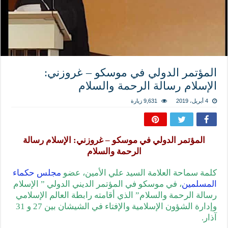
المذاهب ليست قدرًا لا يمكن تجاوزه
ليست المنفعة تأتي من إسلامية النّظام كما لا تأتي المضرة من مسيحية النظام
المتهاون بوطنه متهاون بدينه حتماً
نسج العلاقة مع الآخر تكون من خلال منظومة القيم و المبادئ الانسانية التي تجعل الن
المؤتمر الدولي في موسكو – غروزني:
الإسلام رسالة الرحمة والسلام
4 أبريل، 2019
9,631 زيارة
المؤتمر الدولي في موسكو – غروزني: الإسلام رسالة
الرحمة والسلام
كلمة سماحة العلامة السيد علي الأمين، عضو
مجلس حكماء
المسلمين
، في موسكو في المؤتمر الديني الدولي ” الإسلام
رسالة الرحمة والسلام” الذي أقامته رابطة العالم الإسلامي
وإدارة الشؤون الإسلامية والإفتاء في الشيشان بين 27 و 31
آذار.