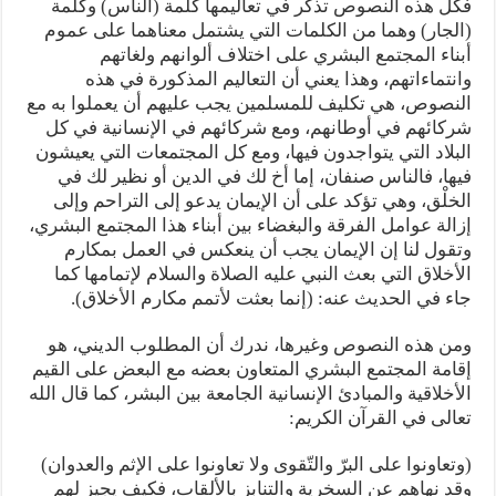
فكل هذه النصوص تذكر في تعاليمها كلمة (الناس) وكلمة
(الجار) وهما من الكلمات التي يشتمل معناهما على عموم
أبناء المجتمع البشري على اختلاف ألوانهم ولغاتهم
وانتماءاتهم، وهذا يعني أن التعاليم المذكورة في هذه
النصوص، هي تكليف للمسلمين يجب عليهم أن يعملوا به مع
شركائهم في أوطانهم، ومع شركائهم في الإنسانية في كل
البلاد التي يتواجدون فيها، ومع كل المجتمعات التي يعيشون
فيها، فالناس صنفان، إما أخ لك في الدين أو نظير لك في
الخلْق، وهي تؤكد على أن الإيمان يدعو إلى التراحم وإلى
إزالة عوامل الفرقة والبغضاء بين أبناء هذا المجتمع البشري،
وتقول لنا إن الإيمان يجب أن ينعكس في العمل بمكارم
الأخلاق التي بعث النبي عليه الصلاة والسلام لإتمامها كما
جاء في الحديث عنه: (إنما بعثت لأتمم مكارم الأخلاق).
ومن هذه النصوص وغيرها، ندرك أن المطلوب الديني، هو
إقامة المجتمع البشري المتعاون بعضه مع البعض على القيم
الأخلاقية والمبادئ الإنسانية الجامعة بين البشر، كما قال الله
تعالى في القرآن الكريم:
(وتعاونوا على البرّ والتّقوى ولا تعاونوا على الإثم والعدوان)
وقد نهاهم عن السخرية والتنابز بالألقاب، فكيف يجيز لهم