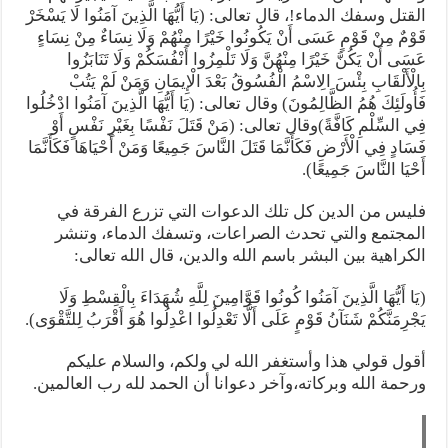
القتل وسفك الدماء!، قال تعالى: (يَا أَيُّهَا الَّذِينَ آمَنُوا لَا يَسْخَرْ
قَوْمٌ مِنْ قَوْمٍ عَسَى أَنْ يَكُونُوا خَيْرًا مِنْهُمْ وَلَا نِسَاءٌ مِنْ نِسَاءٍ
عَسَى أَنْ يَكُنَّ خَيْرًا مِنْهُنَّ وَلَا تَلْمِزُوا أَنْفُسَكُمْ وَلَا تَنَابَزُوا
بِالْأَلْقَابِ بِئْسَ الِاسْمُ الْفُسُوقُ بَعْدَ الْإِيمَانِ وَمَنْ لَمْ يَتُبْ
فَأُولَئِكَ هُمُ الظَّالِمُونَ) وقال تعالى: (يَا أَيُّهَا الَّذِينَ آمَنُوا ادْخُلُوا
فِي السِّلْمِ كَافَّةً)وقال تعالى: (مَنْ قَتَلَ نَفْسًا بِغَيْرِ نَفْسٍ أَوْ
فَسَادٍ فِي الْأَرْضِ فَكَأَنَّمَا قَتَلَ النَّاسَ جَمِيعًا وَمَنْ أَحْيَاهَا فَكَأَنَّمَا
أَحْيَا النَّاسَ جَمِيعًا).
فليس من الدين كل تلك الدعوات التي تزرع الفرقة في
المجتمع والتي تحدث الصراعات، وتسفك الدماء، وتنشر
الكراهية بين البشر باسم الله والدين، قال الله تعالى:
(يَا أَيُّهَا الَّذِينَ آمَنُوا كُونُوا قَوَّامِينَ لِلَّهِ شُهَدَاءَ بِالْقِسْطِ وَلَا
يَجْرِمَنَّكُمْ شَنَآنُ قَوْمٍ عَلَى أَلَّا تَعْدِلُوا اعْدِلُوا هُوَ أَقْرَبُ لِلتَّقْوَى).
أقول قولي هذا وأستغفر الله لي ولكم، والسلام عليكم
ورحمة الله وبركاته،وآخر دعوانا أن الحمد لله رب العالمين.