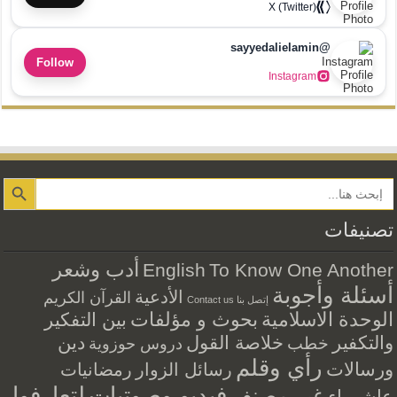
X (Twitter)
@sayyedalielamin
Follow
Instagram
Search Button
تصنيفات
أدب وشعر
English
To Know One Another
أسئلة وأجوبة
الأدعية
القرآن الكريم
إتصل بنا Contact us
الوحدة الاسلامية
بحوث و مؤلفات
بين التفكير
والتكفير
خلاصة القول
دين
خطب
دروس حوزوية
رأي وقلم
ورسالات
رسائل الزوار
رمضانيات
فيديو وصوتيات
لتعارفوا
غير مصنف
عاشوراء