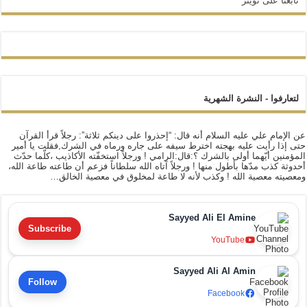
تابعنا على تويتر
لتعارفوا - النشرة الشهرية
عن الإمام علي عليه السلام أنه قال: “إحذروا على دينكم ثلاثة”: رجلاً قرأ القرآن
حتى إذا رأيت عليه بهجته اخترط سيفه على جاره ورماه في الشرك,فقلت يا أمير
المؤمنين أيّهما أولى بالشرك ؟:قال:الرامي ! ورجلاً استخفّته الأكاذيب ،كلّما حدّث
أحدوثة كذب مدّها بأطول منها ! ورجلاً آتاه الله سلطاناً فزعم أن طاعته طاعة الله،
ومعصيته معصية الله ! وكذب لأنه لا طاعة لمخلوق في معصية الخالق…
Sayyed Ali El Amine
Subscribe
YouTube
Sayyed Ali Al Amin
Follow
Facebook