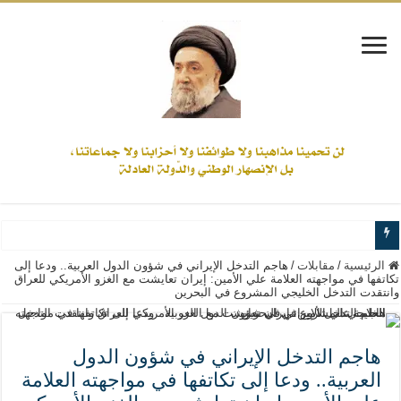
www.alamine.net
الرئيسية
/
مقابلات
/
هاجم التدخل الإيراني في شؤون الدول العربية.. ودعا إلى
تكاتفها في مواجهته العلامة علي الأمين: إيران تعايشت مع الغزو الأمريكي للعراق
وانتقدت التدخل الخليجي المشروع في البحرين
مواقف وآراء العلاّمة السيد علي الأمين من الأحداث والقضايا - اضغط للاطلاع
إذا كان التسنن هو الإيمان بسنة رسول الله ( صلى الله عليه وآله) فكلّ المسلمين سن
علاقات المذاهب والأديان لا يجوز أن تكون على حساب الأوطان
هاجم التدخل الإيراني في شؤون الدول
العربية.. ودعا إلى تكاتفها في مواجهته العلامة
لن تحمينا مذاهبنا ولا طوائفنا ولا أحزابنا ولا جماعاتنا، بل الإنصهار الوطني والدولة العا