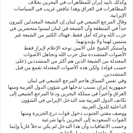
وكذلك تأييد إيران للمظاهرات في البحرين بخلاف
المظاهرات في العراق وهذا تناقض غريب في السياسات
الإيرانية.
وقال المرجع الشيعي في لبنان إن الشيعة المعتدلين كثيرون
جداً في المنطقة وأن الشيعة في لبنان ليسوا منحصرين في
حزب الله وحركة أمل فقط، فهناك الكثير من الشيعة غير
منتمين لهما ولا يؤيدونهما.
واستنكر الشيخ علي الامين توجه الإعلام لإبراز فقط
الأصوات المتشددة مثل حزب الله وتجاهل الأصوات
المعتدلة من الشيعة الذين هم أكثر من المتشددين (على
حسب قوله). ولكن هذه الأصوات المعتدلة تقمع من قبل
المتشددين.
وفي نفس السياق هاجم المرجع الشيعي في لبنان
جمهورية إيران بسبب تدخلها في شؤون الدول العربية ومنها
العراق وأخيراً في مملكة البحرين ودعا المرجع الشيعي إلى
تكاتف الدول العربية ضد التدخل الإيراني في الشؤون
الداخلية للدول العربية.
ووصف مفتي الجنوب دخول قوات درع الجزيرة ومنها
القوات السعودية إلى البحرين بأنها شرعية
وحسب الاتفاقيات وأن هذا التدخل لم يكن تدخلاً غازياً وإنما
حسب المعاهدات بين دول الخليج.