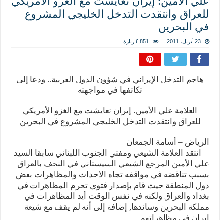
علي الأمين: إيران تعايشت مع الغزو الأمريكي
المذاهب ليست قدرًا لا يمكن تجاوزه
للعراق وانتقدت التدخل الخليجي المشروع
ليست المنفعة تأتي من إسلامية النّظام كما لا تأتي المضرة من مسيحية النظام
في البحرين
المتهاون بوطنه متهاون بدينه حتماً
23 أبريل، 2011
6,851 زيارة
نسج العلاقة مع الآخر تكون من خلال منظومة القيم و المبادئ الانسانية التي تجعل الن
هاجم التدخل الإيراني في شؤون الدول العربية.. ودعا إلى
تكاتفها في مواجهته
العلامة علي الأمين: إيران تعايشت مع الغزو الأمريكي
للعراق وانتقدت التدخل الخليجي المشروع في البحرين
الرياض – أسامة الجمعان
انتقد العلامة الشيعي ومفتي الجنوب اللبناني سابقا السيد
علي الأمين المرجع الشيعي السيستاني في النجف بالعراق
بسبب تناقضه في مواقفه تجاه الاحداث والمظاهرات بعض
دول المنطقة حيث قام بإصدار فتوى تحرم المظاهرات في
بغداد والعراق ولكنه في نفس الوقت أيد المظاهرات في
مملكة البحرين وساندها, إضافة إلى أنه لم يقف مع شيعة
إيران في مظاهراتهم.