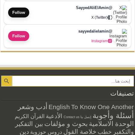
@SayyedAliElAmin
Follow
X (Twitter)
@sayyedalielamin
Follow
Instagram
Search Button
تصنيفات
أدب وشعر
English
To Know One Another
أسئلة وأجوبة
الأدعية
القرآن الكريم
إتصل بنا Contact us
الوحدة الاسلامية
بحوث و مؤلفات
بين التفكير
والتكفير
خلاصة القول
دين
خطب
دروس حوزوية