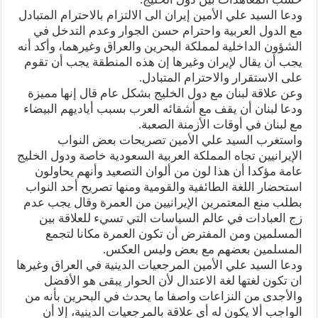
ودعا السيد علي الأمين إيران الى الالتزام بالاحترام المتبادل
مع الدول العربية واحترام حسن الجوار وعدم التدخل في
الشؤون الداخلية لمملكة البحرين والعراق وغيرهما، وأكد أنه
يجب أن يقال لإيران وغيرها إن هذه المنطقة يجب أن تقوم
على الاستقرار والاحترام المتبادل.
وعن علاقة لبنان مع دول الخليج بشكل عام قال إنها مميزة
ودعا لبنان أن يقف مع أشقائه العرب بسبب أياديهم البيضاء
مع لبنان في أوقات الأزمنة الصعبة.
واستغرب السيد علي الأمين تصريحات بعض النواب
الإيرانيين تجاه المملكة العربية السعودية خاصة ودول الخليج
عامة مؤكدا أن هذا لون من ألوان التصعيد وأنهم يحاولون
استحضار اللغة الطائفية والقومية ومنها تصريح أحد النواب
بطلب منع المعتمرين الإيرانيين من العمرة وقال يجب عدم
زج العبادات في عالم السياسات التي تسيء للعلاقة بين
المسلمين ومن المفترض أن تكون العمرة مكانا لتجمع
المسلمين بعضهم مع بعض وليس العكس.
ودعا السيد علي الأمين المرجعيات الدينية في العراق وغيرها
ان تكون لغتها لغة الاعتدال لأن الحوار يبقى هو الأفضل
والأجدى من النزاعات واصفا ما يحدث في البحرين بأنه من
الواجب ألا يكون له أي علاقة بالمرجعيات الدينية، إلا أن