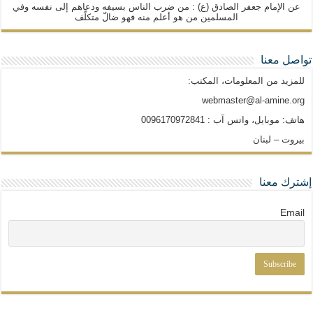
عن الإمام جعفر الصادق (ع) : من ضرب الناس بسيفه ودعاهم إلى نفسه وفي
المسلمين من هو أعلم منه فهو ضالّ متكلّف
تواصل معنا
للمزيد من المعلومات، المكتب:
webmaster@al-amine.org
هاتف: موبايل، واتس آب : 0096170972841
بيروت – لبنان
إشترك معنا
Email