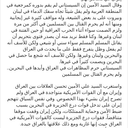
وقال السيد الأمين إن السيستاني لم يقم بدوره كمرجعية في
المنطقة العربية ولم يقل شيئاً تجاه سفك الدماء في لبنان
وبيروت على يد بعض الشيعة، وله مواقف كثيرة غير إيجابية
ومنها أنه لم يحرم القتال بين المسلمين في أكثر من مرة
ولزم الصمت سواء أثناء الحرب العراقية أو حين الفتنة في
لبنان وغيرها. وكنا فقط نريد منه أن يصدر فتوى بتحريم أن
يقاتل المسلم المسلم سواء سني أو شيعي ولكن للأسف أنه
لم يفعل وظل يتفرج فقط على ما يحدث في العراق
والبحرين ولبنان وغيرها. ولكن للأسف أنه شجع ما حصل في
البحرين ويصمت كثيراً في غيرها.
السيستاني حرم المظاهرات في العراق وأيدها في البحرين..
ولم يحرم القتال بين المسلمين
واستغرب السيد علي الأمين تحسن العلاقات بين العراق
وإيران مع أن القوات الأمريكية متواجدة في العراق ولم
تصرح إيران بشيء بهذا الخصوص. وفي نفس السياق تتهجم
إيران على تدخل قوات درع الجزيرة في البحرين بسبب
ضبط الأمن وحماية الممتلكات، ولكن إيران وقفت موقفا
متناقضاً، فقوات درع الجزيرة ليست كالقوات الأمريكية في
العراق حيث إنها غازية ومع ذلك علاقتها بالعراق جيدة.