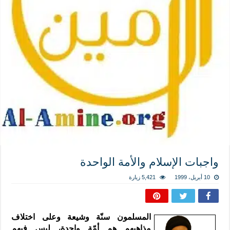
المذاهب ليست قدرًا لا يمكن تجاوزه
ليست المنفعة تأتي من إسلامية النّظام كما لا تأتي المضرة من مسيحية النظام
المتهاون بوطنه متهاون بدينه حتماً
نسج العلاقة مع الآخر تكون من خلال منظومة القيم و المبادئ الانسانية التي تجعل الن
واجبات الإسلام والأمة الواحدة
10 أبريل، 1999
5,421 زيارة
المسلمون سنّة وشيعة وعلى اختلاف
مذاهبهم هم أمّة واحدة، ليس فيهم