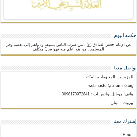
حكمة اليوم
عن الإمام جعفر الصادق (ع) : من ضرب الناس بسيفه ودعاهم إلى نفسه وفي
المسلمين من هو أعلم منه فهو ضالّ متكلّف
تواصل معنا
للمزيد من المعلومات، المكتب:
webmaster@al-amine.org
هاتف: موبايل، واتس آب : 0096170972841
بيروت – لبنان
إشترك معنا
Email