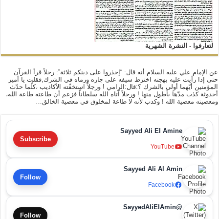
لتعارفوا - النشرة الشهرية
عن الإمام علي عليه السلام أنه قال: “إحذروا على دينكم ثلاثة”: رجلاً قرأ القرآن
حتى إذا رأيت عليه بهجته اخترط سيفه على جاره ورماه في الشرك,فقلت يا أمير
المؤمنين أيّهما أولى بالشرك ؟:قال:الرامي ! ورجلاً استخفّته الأكاذيب ،كلّما حدّث
أحدوثة كذب مدّها بأطول منها ! ورجلاً آتاه الله سلطاناً فزعم أن طاعته طاعة الله،
ومعصيته معصية الله ! وكذب لأنه لا طاعة لمخلوق في معصية الخالق…
Sayyed Ali El Amine
Subscribe
YouTube
Sayyed Ali Al Amin
Follow
Facebook
@SayyedAliElAmin
Follow