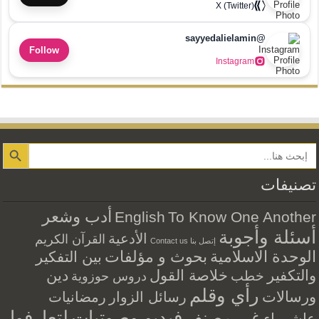
X (Twitter)
@sayyedalielamin
Follow
Instagram
Search Button
تصنيفات
أدب وشعر
English
To Know One Another
أسئلة وأجوبة
الأدعية
القرآن الكريم
إتصل بنا Contact us
الوحدة الاسلامية
بحوث و مؤلفات
بين التفكير
والتكفير
خلاصة القول
دين
خطب
دروس حوزوية
رأي وقلم
ورسالات
رسائل الزوار
رمضانيات
فيديو وصوتيات
لتعارفوا
غير مصنف
عاشوراء