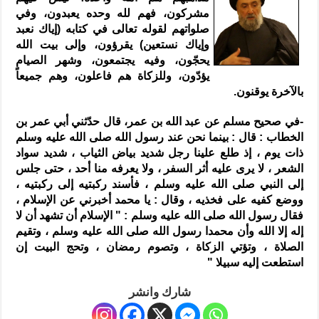
مشركون، فهم لله وحده يعبدون، وفي
صلواتهم لقوله تعالى في كتابه (إياك نعبد
وإياك نستعين) يقرؤون، وإلى بيت الله
يحجّون، وفيه يجتمعون، وشهر الصيام
يؤدّون، وللزكاة هم فاعلون، وهم جميعاً
بالآخرة يوقنون.
-في صحيح مسلم عن عبد الله بن عمر، قال حدّثني أبي عمر بن
الخطاب : قال : بينما نحن عند رسول الله صلى الله عليه وسلم
ذات يوم ، إذ طلع علينا رجل شديد بياض الثياب ، شديد سواد
الشعر ، لا يرى عليه أثر السفر ، ولا يعرفه منا أحد ، حتى جلس
إلى النبي صلى الله عليه وسلم ، فأسند ركبتيه إلى ركبتيه ،
ووضع كفيه على فخذيه ، وقال : يا محمد أخبرني عن الإسلام ،
فقال رسول الله صلى الله عليه وسلم : " الإسلام أن تشهد أن لا
إله إلا الله وأن محمدا رسول الله صلى الله عليه وسلم ، وتقيم
الصلاة ، وتؤتي الزكاة ، وتصوم رمضان ، وتحج البيت إن
استطعت إليه سبيلا "
شارك وانشر