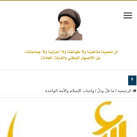
www.alamine.net
الرئيسية
/
ما قلّ ودلّ
/
واجبات الإسلام والأمة الواحدة
مواقف وآراء العلاّمة السيد علي الأمين من الأحداث والقضايا - اضغط للاطلاع
إذا كان التسنن هو الإيمان بسنة رسول الله ( صلى الله عليه وآله) فكلّ المسلمين سن
علاقات المذاهب والأديان لا يجوز أن تكون على حساب الأوطان
لن تحمينا مذاهبنا ولا طوائفنا ولا أحزابنا ولا جماعاتنا، بل الإنصهار الوطني والدولة العا