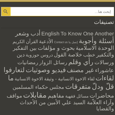
Search Button
تصنيفات
أدب وشعر
English
To Know One Another
أسئلة وأجوبة
الأدعية
القرآن الكريم
إتصل بنا Contact us
الوحدة الاسلامية
بحوث و مؤلفات
بين التفكير
والتكفير
خلاصة القول
دين
خطب
دروس حوزوية
رأي وقلم
ورسالات
رسائل الزوار
رمضانيات
فيديو وصوتيات
لتعارفوا
غير مصنف
عاشوراء
ما
لقاءات
لقاء الاخوة الانسانية - وثيقة الاخوة الانسانية
متفرقات
قلّ ودلّ
مجلس حكماء المسلمين
مقابلات
محاضرات
مفاهيم
مواقف
مسائل فقهية
وآراء العلاّمة السيد علي الأمين من الأحداث
والقضايا