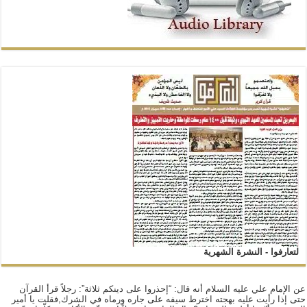
لتعارفوا - النشرة الشهرية
عن الإمام علي عليه السلام أنه قال: “إحذروا على دينكم ثلاثة”: رجلاً قرأ القرآن
حتى إذا رأيت عليه بهجته اخترط سيفه على جاره ورماه في الشرك,فقلت يا أمير