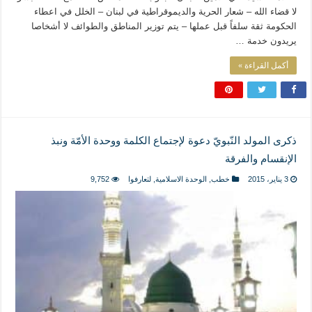
لا قضاء الله – شعار الحرية والديموقراطية في لبنان – الخلل في اعطاء
الحكومة ثقة سلفاً قبل عملها – يتم توزير المناطق والطوائف لا أشخاصا
يريدون خدمة …
أكمل القراءة »
ذكرى المولد النّبويّ دعوة لإجتماع الكلمة ووحدة الأمّة ونبذ
الإنقسام والفرقة
3 يناير، 2015
خطب
,
الوحدة الاسلامية
,
لتعارفوا
9,752