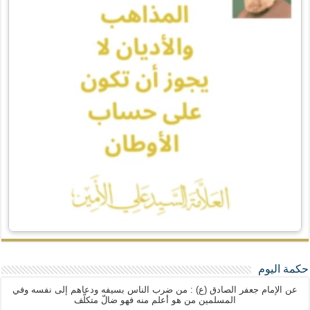
حكمة اليوم
عن الإمام جعفر الصادق (ع) : من ضرب الناس بسيفه ودعاهم إلى نفسه وفي
المسلمين من هو أعلم منه فهو ضالّ متكلّف