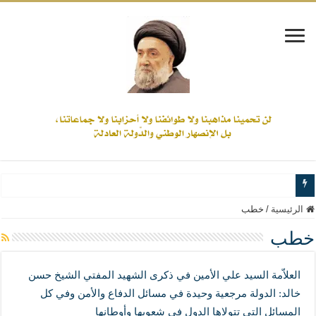
www.alamine.net
الرئيسية
/
خطب
مواقف وآراء العلاّمة السيد علي الأمين من الأحداث والقضايا - اضغط للاطلاع
خطب
إذا كان التسنن هو الإيمان بسنة رسول الله ( صلى الله عليه وآله) فكلّ المسلمين سنّ
العلاّمة السيد علي الأمين في ذكرى الشهيد المفتي الشيخ حسن
علاقات المذاهب والأديان لا يجوز أن تكون على حساب الأوطان
خالد: الدولة مرجعية وحيدة في مسائل الدفاع والأمن وفي كل
لن تحمينا مذاهبنا ولا طوائفنا ولا أحزابنا ولا جماعاتنا، بل الإنصهار الوطني والدولة العاد
المسائل التي تتولاها الدول في شعوبها وأوطانها