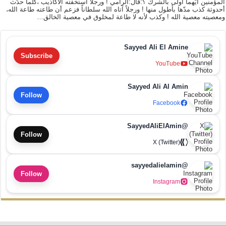
المؤمنين أيّهما أولى بالشرك ؟:قال:الرامي ! ورجلاً استخفّته الأكاذيب ،كلّما حدّث
أحدوثة كذب مدّها بأطول منها ! ورجلاً آتاه الله سلطاناً فزعم أن طاعته طاعة الله،
ومعصيته معصية الله ! وكذب لأنه لا طاعة لمخلوق في معصية الخالق…
Sayyed Ali El Amine
Subscribe
YouTube
Sayyed Ali Al Amin
Follow
Facebook
@SayyedAliElAmin
Follow
X (Twitter)
@sayyedalielamin
Follow
Instagram