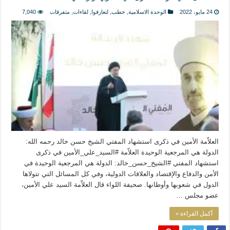
المذاهب ليست قدرًا لا يمكن تجاوزه
24 مايو، 2022
الوحدة الاسلامية
,
خطب
,
لتعارفوا
,
لقاءات
,
متفرقات
7,040
ليست المنفعة تأتي من إسلامية النّظام كما لا تأتي المضرة من مسيحية النظام
المتهاون بوطنه متهاون بدينه حتماً
نسج العلاقة مع الآخر تكون من خلال منظومة القيم و المبادئ الانسانية التي تجعل الن
العلاّمة الأمين في ذكرى استشهاد المفتي الشيخ حسن خالد رحمه الله:
الدولة هي المرجعية الوحيدة العلاّمة #السيد_علي_الأمين في ذكرى
استشهاد المفتي #الشيخ_حسن_خالد: الدولة هي المرجعية الوحيدة في
الأمن والدفاع والإقتصاد والعلاقات الدولية، وفي كل المسائل التي تتولاها
الدول في شعوبها وأوطانها. صحيفة اللواء قال العلاّمة السيد علي الأمين،
عضو مجلس …
أكمل القراءة »