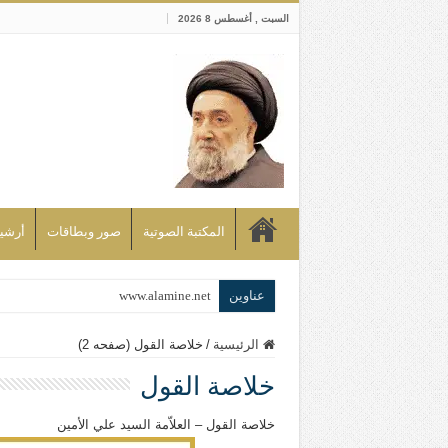
السبت , أغسطس 8 2026
المكتبة الصوتية
صور وبطاقات
أرشيف bd
عناوين
www.alamine.net
مواقف وآراء العلاّمة السيد علي الأمين م
الرئيسية
/
خلاصة القول (صفحه 2)
إذا كان التسنن هو الإيمان بسنة رسول ال
خلاصة القول
علاقات المذاهب والأديان لا يجوز أن تك
لن تحمينا مذاهبنا ولا طوائفنا ولا أحزابنا 
خلاصة القول – العلاّمة السيد علي الأمين