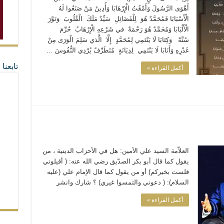
أَهْوَى الرَّسُولَ وَأَمْقُتُ الْإِرْهَابَا وَأُدِينُ مَنْ صَنَعُوا لَهُ
الْأَسْبَابَا فَمُحَمَّدٌ هُوَ لِلْفَضَائِلِ سَيِّدٌ مَلَكَ الْقُلُوبَ وَنَوَّرَ
الْأَلْبَابَا وَمُحَمَّدٌ هُوَ رَحْمَةٌ في شَرْعِهِ الْإِرْهَابُ حُرِّمَ
سُنَّةً وَكِتَابَا لَا يَنْتَمِي لِمُحَمَّدٍ إِلَّا الَّذي سَلِمَ الْوَرَى مِنْ
غَدْرِهِ وَأَنَابَا لَا يَنْتَمِي لِدِيَانَةٍ مُتَطَرِّفٌ يُرْدِي النُّفُوسَ …
تابعن
أكمل القراءة »
العلاّمة السيد علي الأمين: هل في الأحزاب الدينية ، من
يقول كما قال أبو بكر الصدّيق رضي الله عنه: ( أقيلوني
فلست بخيركم) أو من يقول كما قال الإمام علي (عليه
السلام): ( دعوني والتمسوا غيري) ؟ شارك وانشر
أكمل القراءة »