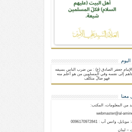
اليوم
لإمام جعفر الصادق (ع) : من ضرب الناس بسيفه
اهم إلى نفسه وفي المسلمين من هو أعلم منه
فهو ضالّ متكلّف
 معنا
د من المعلومات، المكتب:
webmaster@al-amine
وبايل، واتس آب : 0096170972841
 – لبنان