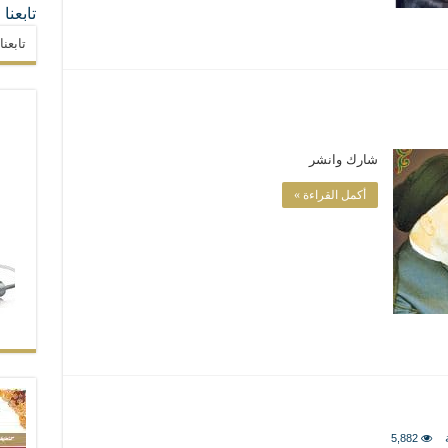
تابعنا
تابعن
شارك وانشر
أكمل القراءة »
5,882