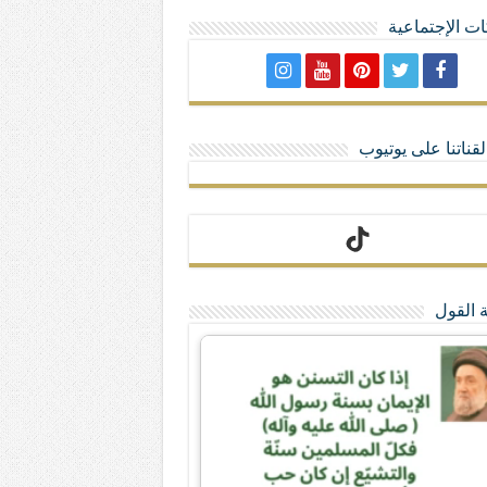
ت الإجتماعية
لا تمنحهم الامتيازات أنساب و أديان
قناتنا على يوتيوب
 القول