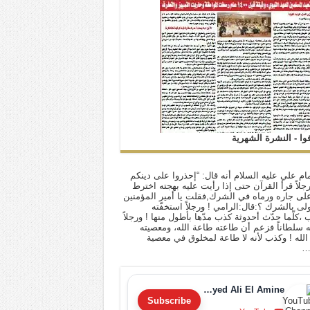
فوا - النشرة الشهرية
ام علي عليه السلام أنه قال: “إحذروا على دينكم
 رجلاً قرأ القرآن حتى إذا رأيت عليه بهجته اخترط
لى جاره ورماه في الشرك,فقلت يا أمير المؤمنين
أولى بالشرك ؟:قال:الرامي ! ورجلاً استخفّته
ب ،كلّما حدّث أحدوثة كذب مدّها بأطول منها ! ورجلاً
له سلطاناً فزعم أن طاعته طاعة الله، ومعصيته
لله ! وكذب لأنه لا طاعة لمخلوق في معصية
…
Sayyed Ali El Amine
Subscribe