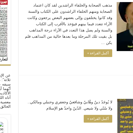
مذهب الصحابة والخلفاء الراشدين لقد كان اعتماد
الصحابة ومنهم الخلفاء الراشدون على الكتاب والسنة
وقد كانوا يختلفون وإلى بعضهم البعض يرجعون وكانت
الآراء تتعدد فيما بينهم فيؤخذ بالأقرب إلى الكتاب
والسنة ولم يصل هذا التعدد في الآراء درجة المذاهب
بل بقيت تلك المرحلة وما بعدها خالية من المذاهب فلم
يكن …
أكمل القراءة »
لتعار
عن الإم
ثلاثة”:
سيفه ع
أيّهما 
الأكاذي
آتاه ال
معصية ا
لا يُوجَدُ دينٌ وهَّابيٌ وشافعيٌ وجعفري وحنبلي ومالكي..
الخالق
ولا سُنّي ولا شيعي. الدّينُ واحدٌ هو الإسلام
أكمل القراءة »