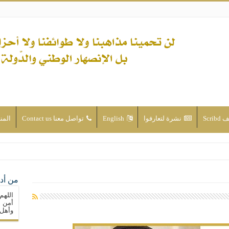
Scri
نشرة لتعارفوا
English
تواصل معنا Contact us
المن
ن الأحداث والقضايا - اضغط للاطلاع
من أدع
له ( صلى الله عليه وآله) فكلّ المسلمين سنّة والتشيّع إن كان حب أهل البيت (عليهم ا
اللهم
ون على حساب الأوطان
أمن م
وأهل 
ولا جماعاتنا، بل الإنصهار الوطني والدولة العادلة