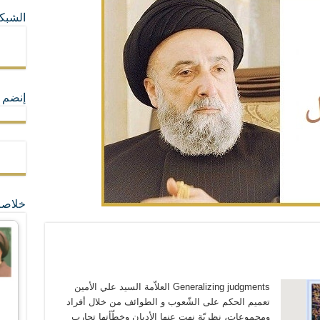
الشبكا
ما لا تأتي المضرة من مسيحية النظام
ة القيم و المبادئ الانسانية التي تجعل الناس سواسية لا تفرق بينهم أعراق و ألوان و 
إنضم ل
خلاصة
Generalizing judgments العلاّمة السيد علي الأمين
تعميم الحكم على الشّعوب و الطوائف من خلال أفراد
ومجموعات، نظريّة نهت عنها الأديان وخطّأتها تجارب