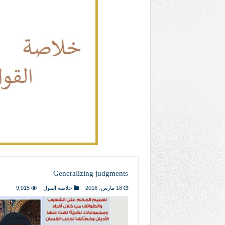
المذاهب ليست قدرًا لا يمكن تجاوزه
ليست المنفعة تأتي من إسلامية النّظام ك
المتهاون بوطنه متهاون بدينه حتماً
نسج العلاقة مع الآخر تكون من خلال منظوم
تيك توك
Generalizing judgments
18 مارس، 2016
خلاصة القول
9,015