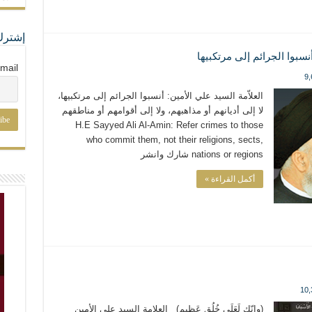
إشترك
mail
9,
العلاّمة السيد علي الأمين: أنسبوا الجرائم إلى مرتكبيها،
لا إلى أديانهم أو مذاهبهم، ولا إلى أقوامهم أو مناطقهم
H.E Sayyed Ali Al-Amin: Refer crimes to those
who commit them, not their religions, sects,
nations or regions شارك وانشر
أكمل القراءة »
10,
(وإنّك لَعَلَى خُلُقٍ عَظيم) العلامة السيد علي الأمين