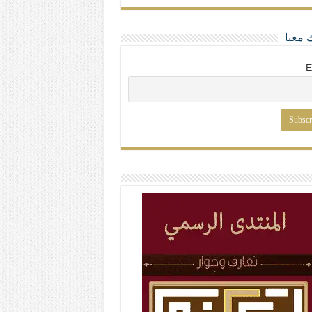
 معنا
E