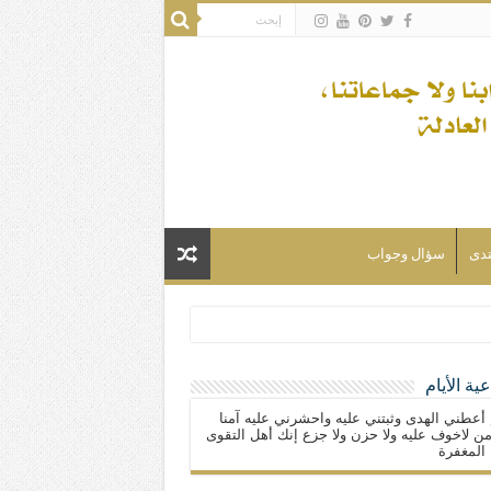
تدى
سؤال وجواب
ية الأيام
لسلام) فكلّ المسلمين شيعة.
 أعطني الهدى وثبتني عليه واحشرني عليه آمنا
ن لاخوف عليه ولا حزن ولا جزع إنك أهل التقوى
المغفرة