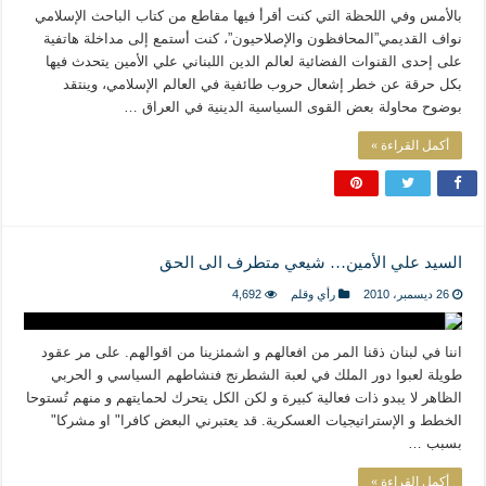
بالأمس وفي اللحظة التي كنت أقرأ فيها مقاطع من كتاب الباحث الإسلامي
نواف القديمي”المحافظون والإصلاحيون”، كنت أستمع إلى مداخلة هاتفية
على إحدى القنوات الفضائية لعالم الدين اللبناني علي الأمين يتحدث فيها
بكل حرقة عن خطر إشعال حروب طائفية في العالم الإسلامي، وينتقد
بوضوح محاولة بعض القوى السياسية الدينية في العراق …
أكمل القراءة »
السيد علي الأمين… شيعي متطرف الى الحق
26 ديسمبر، 2010
رأي وقلم
4,692
اننا في لبنان ذقنا المر من افعالهم و اشمئزينا من اقوالهم. على مر عقود
طويلة لعبوا دور الملك في لعبة الشطرنج فنشاطهم السياسي و الحربي
الظاهر لا يبدو ذات فعالية كبيرة و لكن الكل يتحرك لحمايتهم و منهم تُستوحا
الخطط و الإستراتيجيات العسكرية. قد يعتبرني البعض كافرا" او مشركا"
بسبب …
أكمل القراءة »