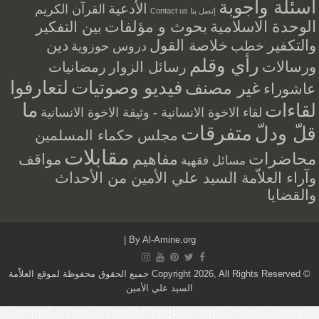
أسئلة وأجوبة
الأدعية
القرآن الكريم
إتصل بنا Contact us
الوحدة الاسلامية
بحوث و مؤلفات
بين التفكير
والتكفير
خلاصة القول
دين
خطب
دروس حوزوية
رأي وقلم
ورسالات
رسائل الزوار
رمضانيات
فيديو وصوتيات
لتعارفوا
غير مصنف
عاشوراء
ما
لقاءات
لقاء الاخوة الانسانية - وثيقة الاخوة الانسانية
متفرقات
قلّ ودلّ
مجلس حكماء المسلمين
مقابلات
محاضرات
مفاهيم
مواقف
مسائل فقهية
وآراء العلاّمة السيد علي الأمين من الأحداث
والقضايا
|
By
Al-Amine.org
© Copyright 2026, All Rights Reserved جميع الحقوق محفوظة لموقع العلاّمة
السيد علي الأمين