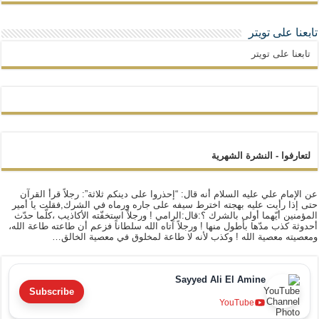
تابعنا على تويتر
تابعنا على تويتر
لتعارفوا - النشرة الشهرية
عن الإمام علي عليه السلام أنه قال: “إحذروا على دينكم ثلاثة”: رجلاً قرأ القرآن
حتى إذا رأيت عليه بهجته اخترط سيفه على جاره ورماه في الشرك,فقلت يا أمير
المؤمنين أيّهما أولى بالشرك ؟:قال:الرامي ! ورجلاً استخفّته الأكاذيب ،كلّما حدّث
أحدوثة كذب مدّها بأطول منها ! ورجلاً آتاه الله سلطاناً فزعم أن طاعته طاعة الله،
ومعصيته معصية الله ! وكذب لأنه لا طاعة لمخلوق في معصية الخالق…
Sayyed Ali El Amine
Subscribe
YouTube