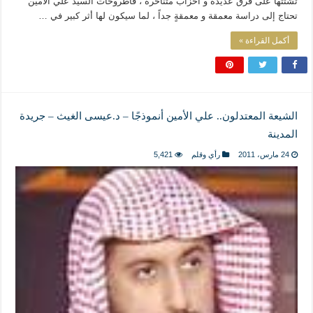
تشتتها على فرق عديدة و أحزاب متناحرة ، فأطروحات السيد علي الأمين
تحتاج إلى دراسة معمقة و معمقةٍ جداً ، لما سيكون لها أثر كبير في …
أكمل القراءة »
الشيعة المعتدلون.. علي الأمين أنموذجًا – د.عيسى الغيث – جريدة
المدينة
24 مارس، 2011
رأي وقلم
5,421