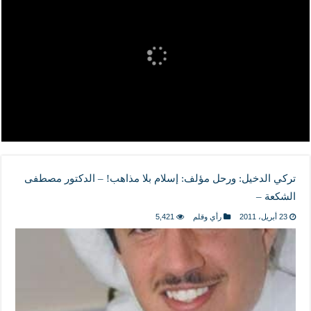
المذاهب ليست قدرًا لا يمكن تجاوزه
ليست المنفعة تأتي من إسلامية النّظام كما لا تأتي المضرة من مسيحية النظام
المتهاون بوطنه متهاون بدينه حتماً
نسج العلاقة مع الآخر تكون من خلال منظومة القيم و المبادئ الانسانية التي تجعل الن
تركي الدخيل: ورحل مؤلف: إسلام بلا مذاهب! – الدكتور مصطفى
الشكعة –
23 أبريل، 2011
رأي وقلم
5,421