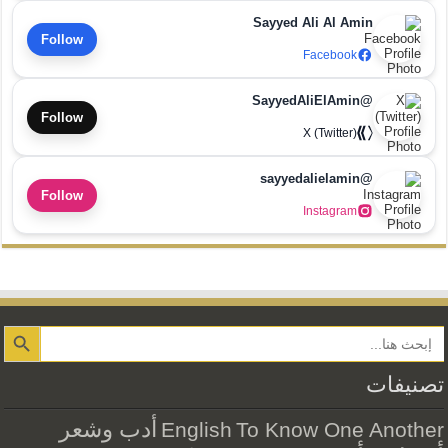
Sayyed Ali Al Amin
Follow
Facebook
@SayyedAliElAmin
Follow
X (Twitter)
@sayyedalielamin
Follow
Instagram
Search Button
تصنيفات
أدب وشعر
English
To Know One Another