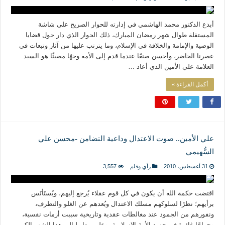
أبدع الدكتور محمد الهاشمي في إدارته للحوار الصريح على شاشة
المستقلة طوال شهر رمضان المبارك، ذلك الحوار الذي دار حول قضايا
الوصية والإمامة والخلافة في الإسلام، وما يترتب عليها من آثار وتبعات في
عصرنا الحاضر، وأحسن صنعًا عندما قدم إلى الأمة وجهًا مضيئًا هو السيد
العلامة علي الأمين الذي أعاد …
أكمل القراءة »
علي الأمين.. صوت الاعتدال وداعية التضامن -محسن علي
السُّهيمي
31 أغسطس، 2010
رأي وقلم
3,557
اقتضت حكمة الله أن يكون في كل قوم عقلاء يُرجع إليهم، ويُستَأنَس
برأيهم؛ نظرًا لسلوكهم مسلك الاعتدال وبُعدهم عن الغلو والتطرف،
ونفورهم من الجمود عند مغالطات عقدية وتاريخية سببت أزمات نفسية،
وجراحًا غائرة في جسد الأمة الإسلامية. وعلى مدار ليالي هذا الشهر الكريم