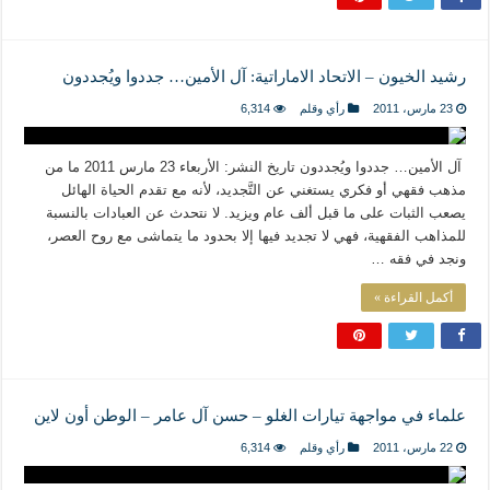
رشيد الخيون – الاتحاد الاماراتية: آل الأمين… جددوا ويُجددون
23 مارس، 2011
رأي وقلم
6,314
آل الأمين… جددوا ويُجددون تاريخ النشر: الأربعاء 23 مارس 2011 ما من
مذهب فقهي أو فكري يستغني عن التَّجديد، لأنه مع تقدم الحياة الهائل
يصعب الثبات على ما قبل ألف عام ويزيد. لا نتحدث عن العبادات بالنسبة
للمذاهب الفقهية، فهي لا تجديد فيها إلا بحدود ما يتماشى مع روح العصر،
ونجد في فقه …
أكمل القراءة »
علماء في مواجهة تيارات الغلو – حسن آل عامر – الوطن أون لاين
22 مارس، 2011
رأي وقلم
6,314