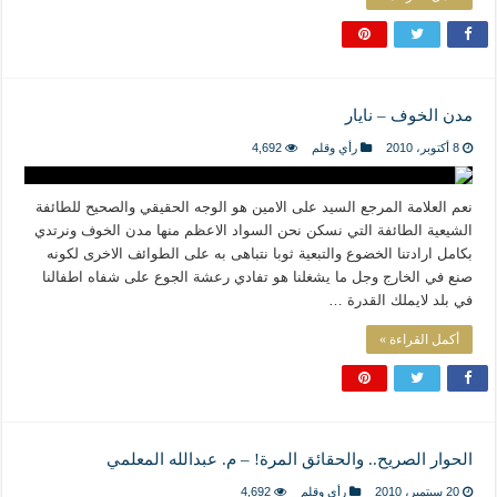
مدن الخوف – نايار
8 أكتوبر، 2010
رأي وقلم
4,692
نعم العلامة المرجع السيد على الامين هو الوجه الحقيقي والصحيح للطائفة
الشيعية الطائفة التي نسكن نحن السواد الاعظم منها مدن الخوف ونرتدي
بكامل ارادتنا الخضوع والتبعية ثوبا نتباهى به على الطوائف الاخرى لكونه
صنع في الخارج وجل ما يشغلنا هو تفادي رعشة الجوع على شفاه اطفالنا
في بلد لايملك القدرة …
أكمل القراءة »
الحوار الصريح.. والحقائق المرة! – م. عبدالله المعلمي
20 سبتمبر، 2010
رأي وقلم
4,692