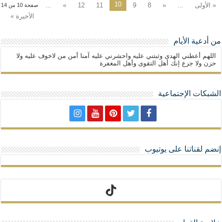
10
« الأولى
...
«
8
9
11
12
»
...
صفحة 10 من 14
الأخيرة »
من أدعية الأيام
اللهم أعطني الهدى وثبتني عليه واحشرني عليه آمنا أمن من لاخوف عليه ولا
حزن ولا جزع إنك أهل التقوى وأهل المغفرة
الشبكات الإجتماعية
إنضم لقناتنا على يوتيوب
تيك توك