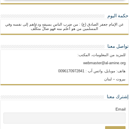
حكمة اليوم
عن الإمام جعفر الصادق (ع) : من ضرب الناس بسيفه ودعاهم إلى نفسه وفي
المسلمين من هو أعلم منه فهو ضالّ متكلّف
تواصل معنا
للمزيد من المعلومات، المكتب:
webmaster@al-amine.org
هاتف: موبايل، واتس آب : 0096170972841
بيروت – لبنان
إشترك معنا
Email