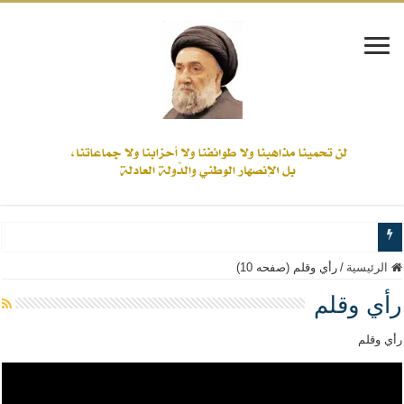
www.alamine.net
الرئيسية
/
رأي وقلم (صفحه 10)
مواقف وآراء العلاّمة السيد علي الأمين من الأحداث والقضايا - اضغط للاطلاع
رأي وقلم
إذا كان التسنن هو الإيمان بسنة رسول الله ( صلى الله عليه وآله) فكلّ المسلمين سنّ
رأي وقلم
علاقات المذاهب والأديان لا يجوز أن تكون على حساب الأوطان
لن تحمينا مذاهبنا ولا طوائفنا ولا أحزابنا ولا جماعاتنا، بل الإنصهار الوطني والدولة العاد