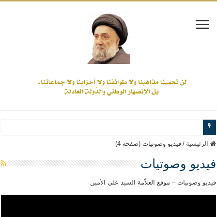
www.alamine.net
الرئيسية
/
فيديو وصوتيات (صفحه 4)
مواقف وآراء العلاّمة السيد علي الأمين من الأحداث والقضايا - اضغط للاطلاع
فيديو وصوتيات
إذا كان التسنن هو الإيمان بسنة رسول الله ( صلى الله عليه وآله) فكلّ المسلمين سنّ
فيديو وصوتيات – موقع العلاّمة السيد علي الأمين
علاقات المذاهب والأديان لا يجوز أن تكون على حساب الأوطان
لن تحمينا مذاهبنا ولا طوائفنا ولا أحزابنا ولا جماعاتنا، بل الإنصهار الوطني والدولة العاد