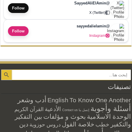
@SayyedAliElAmin
Follow
X (Twitter)
@sayyedalielamin
Follow
Instagram
Search Button
تصنيفات
أدب وشعر
English
To Know One Another
أسئلة وأجوبة
الأدعية
القرآن الكريم
إتصل بنا Contact us
الوحدة الاسلامية
بحوث و مؤلفات
بين التفكير
والتكفير
خلاصة القول
دين
خطب
دروس حوزوية