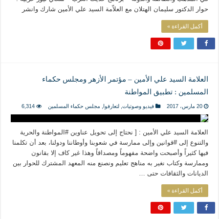
حوار الدكتور سليمان الهتلان مع العلاّمة السيد علي الأمين شارك وانشر
أكمل القراءة »
العلامة السيد علي الأمين – مؤتمر الأزهر ومجلس حكماء
المسلمين : تطبيق المواطنة
20 مارس، 2017
فيديو وصوتيات
,
لتعارفوا
,
مجلس حكماء المسلمين
6,314
العلامة السيد علي الأمين : [ نحتاج إلى تحويل عناوين #المواطنة والحرية
والتنوع إلى #قوانين وإلى ممارسة في شعوبنا وأوطاننا ودولنا، بعد أن تكلمنا
فيها كثيراً وأصبحت واضحة مفهوماً ومصداقاً وهذا غير كاف إلا بقانون
وممارسة وكتاب نغير به مناهج تعليم ونصنع منه المعهد المشترك للحوار بين
الديانات والثقافات حتى …
أكمل القراءة »