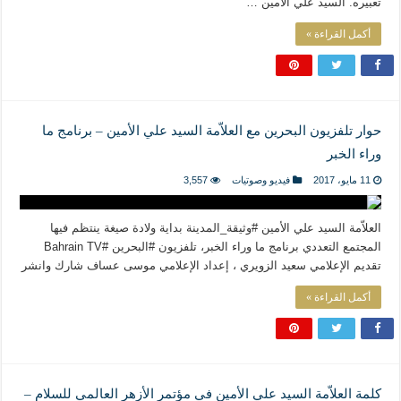
تعبيره. السيد علي الأمين …
أكمل القراءة »
حوار تلفزيون البحرين مع العلاّمة السيد علي الأمين – برنامج ما
وراء الخبر
11 مايو، 2017
فيديو وصوتيات
3,557
العلاّمة السيد علي الأمين #وثيقة_المدينة بداية ولادة صيغة ينتظم فيها
المجتمع التعددي برنامج ما وراء الخبر، تلفزيون #البحرين #Bahrain TV
تقديم الإعلامي سعيد الزويري ، إعداد الإعلامي موسى عساف شارك وانشر
أكمل القراءة »
كلمة العلاّمة السيد علي الأمين في مؤتمر الأزهر العالمي للسلام –