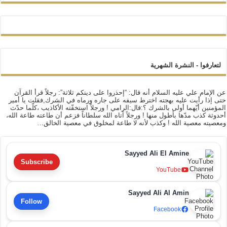
لتعارفوا - النشرة الشهرية
عن الإمام علي عليه السلام أنه قال: “إحذروا على دينكم ثلاثة”: رجلاً قرأ القرآن
حتى إذا رأيت عليه بهجته اخترط سيفه على جاره ورماه في الشرك,فقلت يا أمير
المؤمنين أيّهما أولى بالشرك ؟:قال:الرامي ! ورجلاً استخفّته الأكاذيب ،كلّما حدّث
أحدوثة كذب مدّها بأطول منها ! ورجلاً آتاه الله سلطاناً فزعم أن طاعته طاعة الله،
ومعصيته معصية الله ! وكذب لأنه لا طاعة لمخلوق في معصية الخالق…
Sayyed Ali El Amine
Subscribe
YouTube
Sayyed Ali Al Amin
Follow
Facebook