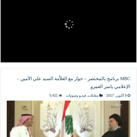
المذاهب ليست قدرًا لا يمكن تجاوزه
ليست المنفعة تأتي من إسلامية النّظام كما لا تأتي المضرة من مسيحية النظام
المتهاون بوطنه متهاون بدينه حتماً
نسج العلاقة مع الآخر تكون من خلال منظومة القيم و المبادئ الانسانية التي تجعل الن
MBC برنامج بالمختصر – حوار مع العلاّمة السيد علي الأمين –
الإعلامي ياسر العمرو
9 أكتوبر، 2017
مقابلات
,
فيديو وصوتيات
5,421