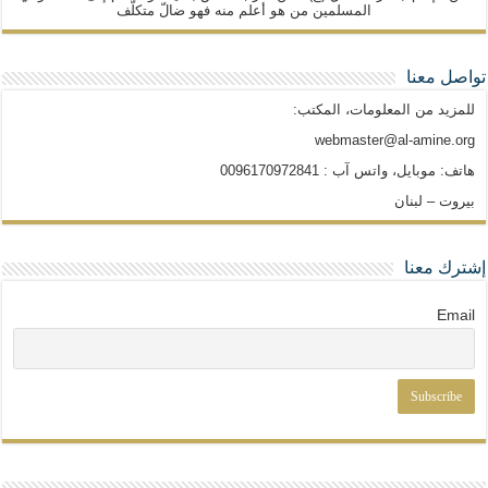
المسلمين من هو أعلم منه فهو ضالّ متكلّف
تواصل معنا
للمزيد من المعلومات، المكتب:
webmaster@al-amine.org
هاتف: موبايل، واتس آب : 0096170972841
بيروت – لبنان
إشترك معنا
Email