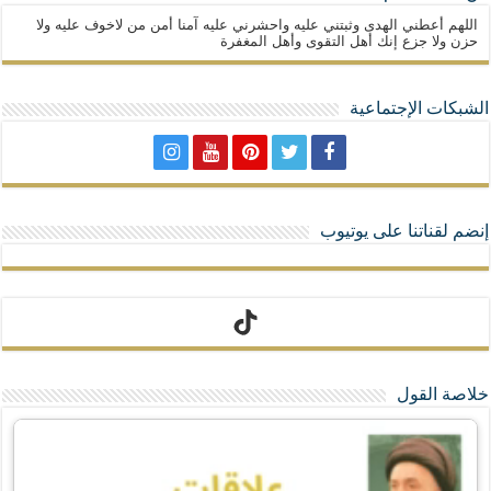
اللهم أعطني الهدى وثبتني عليه واحشرني عليه آمنا أمن من لاخوف عليه ولا
حزن ولا جزع إنك أهل التقوى وأهل المغفرة
الشبكات الإجتماعية
إنضم لقناتنا على يوتيوب
تيك توك
خلاصة القول