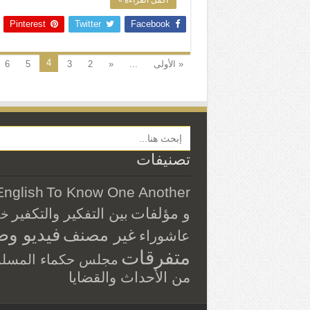
أكمل القراءة »
Pinterest
Twitter
Facebook
4
« الأولى
...
«
2
3
5
6
Search Button
تصنيفات
English
To Know One Another
و مؤلفات
بين التفكير والتكفير
خ
فيديو وص
غير مصنف
عاشوراء
متفرقات
مجلس حكماء المسلم
من الأحداث والقضايا