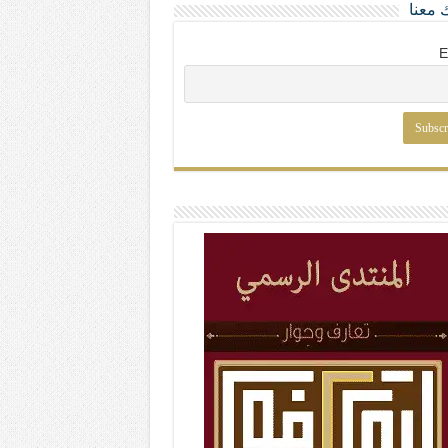
 معنا
E