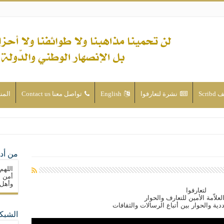
Scri
نشرة لتعارفوا
English
تواصل معنا Contact us
المن
ن الأحداث والقضايا - اضغط للاطلاع
من أدع
له ( صلى الله عليه وآله) فكلّ المسلمين سنّة والتشيّع إن كان حب أهل البيت (عليهم ا
اللهم
ون على حساب الأوطان
أمن م
وأهل 
ولا جماعاتنا، بل الإنصهار الوطني والدولة العادلة
لتعارفوا
لاّمة الأمين للتعارف والحوار
ية والحوار بين أتباع الرسالات والثقافات
الشبكا
ما لا تأتي المضرة من مسيحية النظام