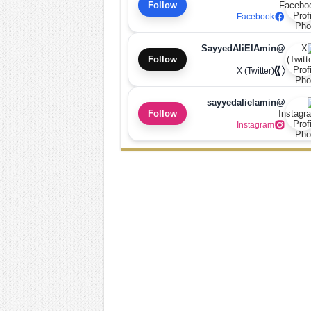
Follow
Facebook
@SayyedAliElAmin
Follow
X (Twitter)
@sayyedalielamin
Follow
Instagram