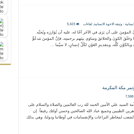
انسانية - وثيقة الاخوة الانسانية
,
لقاءات
5,423
لمؤمنَ على أن يَرَى في الآخَر أخًا له، عليه أن يُؤازرَه ويُحبَّه.
وخَلَقَ الكونَ والخلائقَ وساوَى بينَهم برحمتِه، فإنَّ المؤمنَ مَدعُوٌّ
ةِ وبالكَوْنِ كُلِّه، وبتقديمِ العَوْنِ لكُلِّ إنسانٍ، لا سيَّما …
تمر مكة المكرمة
7,598
ّمة السيد علي الأمين الحمد لله رب العالمين والصلاة والسلام على
رين الطيبين وجميع عباد الله الصالحين وحسن أولئك رفيقاً. إن
شعب لمخاطر النزاعات والإنقسامات في أوطاننا ودولنا، وهي بذلك