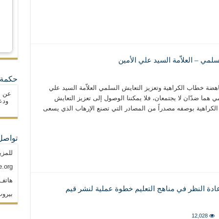
لمي – العلاّمة السيد علي الأمين
حكمة 
ناهضة خطاب الكراهية وتعزيز التعايش السلمي العلاّمة السيد علي
عن ا
 هما ضدّان لا يجتمعان، فلا يمكننا الوصول إلى تعزيز التعايش
ودع
لكراهية بوصفه مصدراً من المصادر التي تصنع الإرهاب الذي يسعى
تواصل
للمزي
.org
هاتف: م
إعادة النظر في مناهج التعليم خطوة عملية لنشر قيم
بيروت
12,028