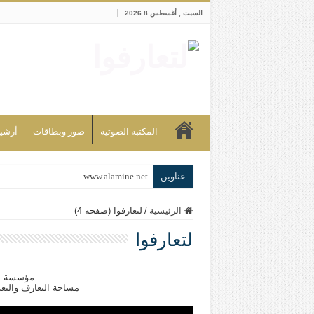
السبت , أغسطس 8 2026
المكتبة الصوتية
صور وبطاقات
أرشيف bd
عناوين
www.alamine.net
مواقف وآراء العلاّمة السيد علي الأمين م
الرئيسية
/
لتعارفوا (صفحه 4)
إذا كان التسنن هو الإيمان بسنة رسول ال
لتعارفوا
علاقات المذاهب والأديان لا يجوز أن تك
لن تحمينا مذاهبنا ولا طوائفنا ولا أحزابنا 
مؤسسة الع
مساحة التعارف والتعدد
المذاهب ليست قدرًا لا يمكن تجاوزه
ليست المنفعة تأتي من إسلامية النّظام ك