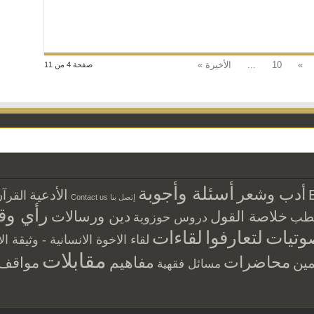
»
10
...
الأخيرة »
صفحة 4 من 11
أسئلة وأجوبة
أدب وشعر
الأدعية
القرآ
إتصل بنا Contact us
رأي وق
خلاصة القول
دين ورسالات
طب
دروس حوزوية
وتيات
لتعارفوا
لقاءات
لقاء الاخوة الانسانية - وثيقة ال
مقابلات
محاضرات
مفاهيم
مواقف و
ين
مسائل فقهية