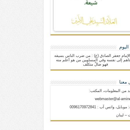
اليوم
لإمام جعفر الصادق (ع) : من ضرب الناس بسيفه
اهم إلى نفسه وفي المسلمين من هو أعلم منه
فهو ضالّ متكلّف
 معنا
د من المعلومات، المكتب:
webmaster@al-amine
وبايل، واتس آب : 0096170972841
 – لبنان