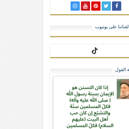
لا تمنحهم الامتيازات أنساب و أديان
قناتنا على يوتيوب
 القول