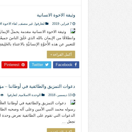
وثيقة الاخوة الانسانية
7 فبراير، 2019
لتعارفوا
,
غير مصنف
,
لقاء الاخوة ال
وثيقة الاخوة الانسانية مقدمة يحملُ الإيمانُ ا
وانطلاقًا من الإيمان بالله الذي خَلَقَ الناسَ جميعًا 
للتعبيرِ عن هذه الأُخوَّةِ الإنسانيَّةِ بالاعتناءِ بالخَلِيق
أكمل القراءة »
Pinterest
Twitter
Facebook
دعوات التمزيق والطائفية في أوطاننا – مؤ
13 ديسمبر، 2018
الوحدة الاسلامية
,
لتعارفوا
دعوات التمزيق والطائفية في أوطاننا العلا
رسوله محمد النبي الأمين وعلى آله وصحبه الطاه
الدعوات التي تقوم على الطائفية تعرض وحدة ال
تجعل …