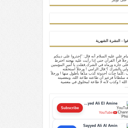
فوا - النشرة الشهرية
ام علي عليه السلام أنه قال: “إحذروا على دينكم
 رجلاً قرأ القرآن حتى إذا رأيت عليه بهجته اخترط
لى جاره ورماه في الشرك,فقلت يا أمير المؤمنين
أولى بالشرك ؟:قال:الرامي ! ورجلاً استخفّته
ب ،كلّما حدّث أحدوثة كذب مدّها بأطول منها ! ورجلاً
له سلطاناً فزعم أن طاعته طاعة الله، ومعصيته
لله ! وكذب لأنه لا طاعة لمخلوق في معصية
…
Sayyed Ali El Amine
Subscribe
YouTube
Sayyed Ali Al Amin