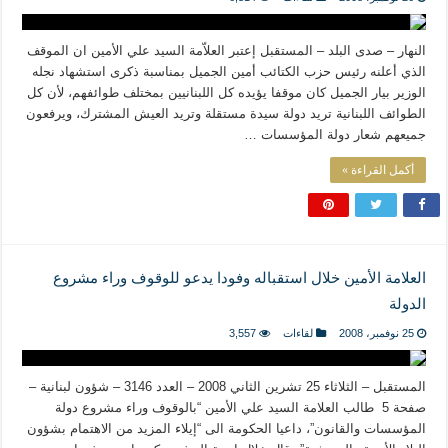
المذاهب ليست قدرًا لا يمكن تجاوزه
ليست المنفعة تأتي من إسلامية النّظام كما لا تأتي المضرة من مسيحية النظام
النهار – صدى البلد – المستقبل إعتبر العلاّمة السيد علي الأمين ان الموقف
المتهاون بوطنه متهاون بدينه حتماً
الذي أعلنه رئيس حزب الكتائب أمين الجميل بمناسبة ذكرى استشهاد نجله
الوزير بيار الجميل كان موقفا يؤيده كل اللبنانيين بمختلف طوائفهم، لأن كل
نسج العلاقة مع الآخر تكون من خلال منظومة القيم و المبادئ الانسانية التي تجعل الن
الطوائف اللبنانية تريد دولة سيدة مستقلة وتريد العيش المشترك، ويرفعون
جميعهم شعار دولة المؤسسات …
أكمل القراءة »
العلامة الأمين خلال استقباله وفودا يدعو للوقوف وراء مشروع
الدولة
25 نوفمبر، 2008
لقاءات
3,557
المستقبل – الثلاثاء 25 تشرين الثاني 2008 – العدد 3146 – شؤون لبنانية –
صفحة 5 طالب العلامة السيد علي الأمين “بالوقوف وراء مشروع دولة
المؤسسات والقانون”، داعيا الحكومة الى “إيلاء المزيد من الاهتمام بشؤون