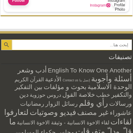
Follow
Instagram
Search Button
تصنيفات
أدب وشعر
English
To Know One Another
أسئلة وأجوبة
الأدعية
القرآن الكريم
إتصل بنا Contact us
الوحدة الاسلامية
بحوث و مؤلفات
بين التفكير
والتكفير
خلاصة القول
دين
خطب
دروس حوزوية
رأي وقلم
ورسالات
رسائل الزوار
رمضانيات
فيديو وصوتيات
لتعارفوا
غير مصنف
عاشوراء
ما
لقاءات
لقاء الاخوة الانسانية - وثيقة الاخوة الانسانية
متفرقات
قلّ ودلّ
مجلس حكماء المسلمين