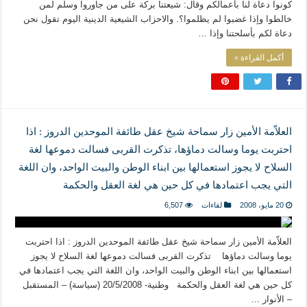
كونوا دعاة لنا بأعمالكم وقال: شيعتنا بركة على من جاوروا وسلم لمن
خالطوا وإذا غضبوا لم يظلموا؟. والاحزاب الشيعية الدينية اليوم تقول نحن
دعاة لكم بأسلحتنا وإذا …
أكمل القراءة »
العلاّمة الأمين زار سماحة شيخ عقل طائفة الموحدين الدروز : اذا
احتربت يوما وسالت دماؤها، تذكرت القربى فسالت دموعها لغة
السلاح لا يجوز استعمالها بين ابناء الوطن والبيت الواحد، وان اللغة
التي يجب اعتمادها في كل حين هي لغة العقل والحكمة
20 مايو، 2008
لقاءات
6,507
العلاّمة الأمين زار سماحة شيخ عقل طائفة الموحدين الدروز : اذا احتربت
يوما وسالت دماؤها تذكرت القربى فسالت دموعها لغة السلاح لا يجوز
استعمالها بين ابناء الوطن والبيت الواحد، وان اللغة التي يجب اعتمادها في
كل حين هي لغة العقل والحكمة وطنية- 20/5/2008 (سياسة) – المستقبل
– الأنوار …