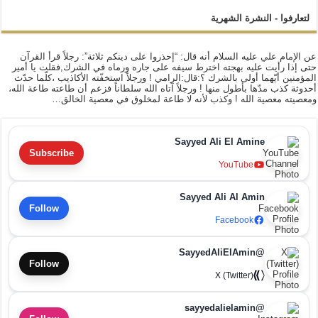
لتعارفوا - النشرة الشهرية
عن الإمام علي عليه السلام أنه قال: “إحذروا على دينكم ثلاثة”: رجلاً قرأ القرآن
حتى إذا رأيت عليه بهجته اخترط سيفه على جاره ورماه في الشرك,فقلت يا أمير
المؤمنين أيّهما أولى بالشرك ؟:قال:الرامي ! ورجلاً استخفّته الأكاذيب ،كلّما حدّث
أحدوثة كذب مدّها بأطول منها ! ورجلاً آتاه الله سلطاناً فزعم أن طاعته طاعة الله،
ومعصيته معصية الله ! وكذب لأنه لا طاعة لمخلوق في معصية الخالق…
Sayyed Ali El Amine
Subscribe
YouTube
Sayyed Ali Al Amin
Follow
Facebook
@SayyedAliElAmin
Follow
X (Twitter)
@sayyedalielamin