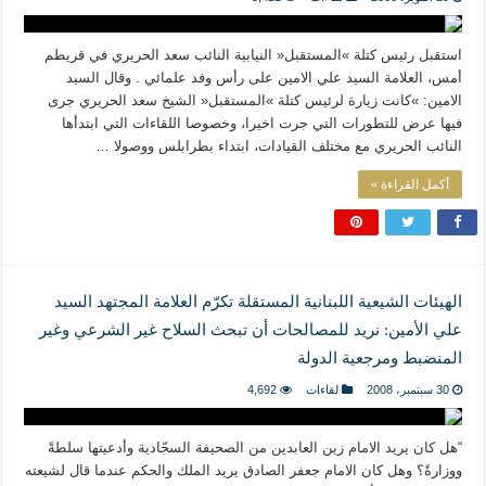
استقبل رئيس كتلة »المستقبل« النيابية النائب سعد الحريري في قريطم
أمس، العلامة السيد علي الامين على رأس وفد علمائي . وقال السيد
الامين: »كانت زيارة لرئيس كتلة »المستقبل« الشيخ سعد الحريري جرى
فيها عرض للتطورات التي جرت اخيرا، وخصوصا اللقاءات التي ابتدأها
النائب الحريري مع مختلف القيادات، ابتداء بطرابلس ووصولا …
أكمل القراءة »
الهيئات الشيعية اللبنانية المستقلة تكرّم العلامة المجتهد السيد
علي الأمين: نريد للمصالحات أن تبحث السلاح غير الشرعي وغير
المنضبط ومرجعية الدولة
30 سبتمبر، 2008
لقاءات
4,692
“هل كان يريد الامام زين العابدين من الصحيفة السجّادية وأدعيتها سلطةً
ووزارةً؟ وهل كان الامام جعفر الصادق يريد الملك والحكم عندما قال لشيعته