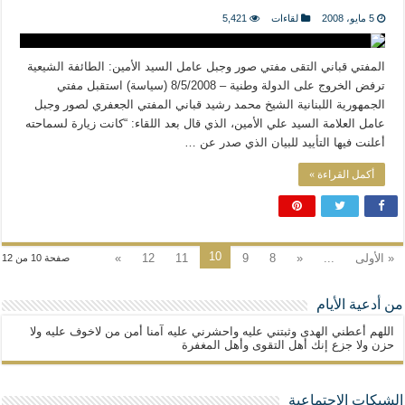
5 مايو، 2008
لقاءات
5,421
المفتي قباني التقى مفتي صور وجبل عامل السيد الأمين: الطائفة الشيعية
ترفض الخروج على الدولة وطنية – 8/5/2008 (سياسة) استقبل مفتي
الجمهورية اللبنانية الشيخ محمد رشيد قباني المفتي الجعفري لصور وجبل
عامل العلامة السيد علي الأمين، الذي قال بعد اللقاء: “كانت زيارة لسماحته
أعلنت فيها التأييد للبيان الذي صدر عن …
أكمل القراءة »
10
« الأولى
...
«
8
9
11
12
»
صفحة 10 من 12
من أدعية الأيام
اللهم أعطني الهدى وثبتني عليه واحشرني عليه آمنا أمن من لاخوف عليه ولا
حزن ولا جزع إنك أهل التقوى وأهل المغفرة
الشبكات الإجتماعية