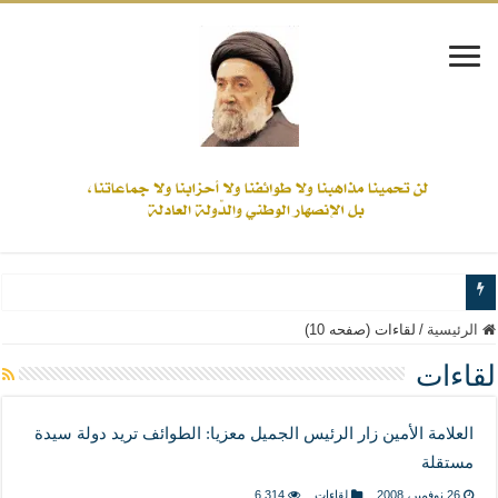
www.alamine.net
الرئيسية
/
لقاءات (صفحه 10)
مواقف وآراء العلاّمة السيد علي الأمين من الأحداث والقضايا - اضغط للاطلاع
لقاءات
إذا كان التسنن هو الإيمان بسنة رسول الله ( صلى الله عليه وآله) فكلّ المسلمين سنّ
العلامة الأمين زار الرئيس الجميل معزيا: الطوائف تريد دولة سيدة
علاقات المذاهب والأديان لا يجوز أن تكون على حساب الأوطان
مستقلة
لن تحمينا مذاهبنا ولا طوائفنا ولا أحزابنا ولا جماعاتنا، بل الإنصهار الوطني والدولة العاد
26 نوفمبر، 2008
لقاءات
6,314