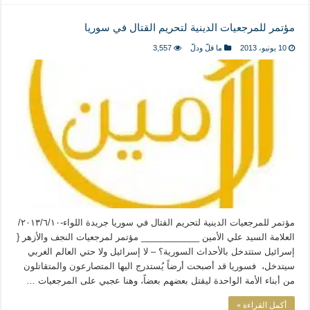
مؤتمر للمرجعيات الدينية لتحريم القتال في سوريا
10 يونيو، 2013
ما قلّ ودلّ
3,557
مؤتمر للمرجعيات الدينية لتحريم القتال في سوريا جريدة اللواء-٢٠١٣/٦/١٠/
العلامة السيد علي الأمين ____________ مؤتمر لمرجعيات النجف والأزهر {
إسرائيل ستتدخل بالأحداث السورية؟ – لا إسرائيل ولا حتي العالم الغربي
سيتدخل، فسوريا قد أصبحت أرضاً يُستدرج اليها المتصارعون والمتقاتلون
من أبناء الأمة الواحدة ليقتل بعضهم بعضاً، وهنا عجبي على المرجعيات …
أكمل القراءة »