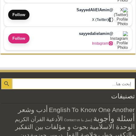
@SayyedAliElAmin
Follow
X (Twitter)
@sayyedalielamin
Follow
Instagram
Search Button
تصنيفات
أدب وشعر
English
To Know One Another
أسئلة وأجوبة
الأدعية
القرآن الكريم
إتصل بنا Contact us
الوحدة الاسلامية
بحوث و مؤلفات
بين التفكير
والتكفير
خلاصة القول
دين
خطب
دروس حوزوية