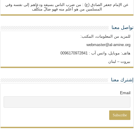
عن الإمام جعفر الصادق (ع) : من ضرب الناس بسيفه ودعاهم إلى نفسه وفي
المسلمين من هو أعلم منه فهو ضالّ متكلّف
تواصل معنا
للمزيد من المعلومات، المكتب:
webmaster@al-amine.org
هاتف: موبايل، واتس آب : 0096170972841
بيروت – لبنان
إشترك معنا
Email