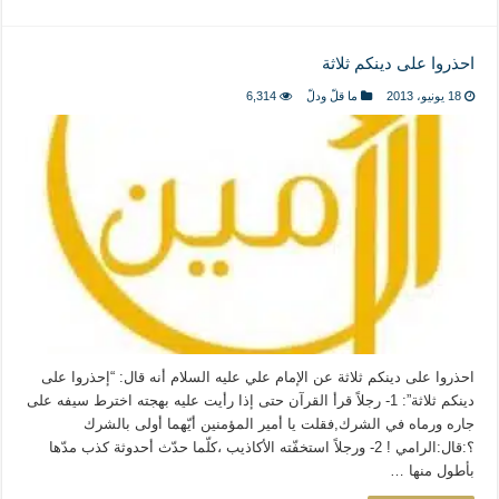
احذروا على دينكم ثلاثة
18 يونيو، 2013
ما قلّ ودلّ
6,314
احذروا على دينكم ثلاثة عن الإمام علي عليه السلام أنه قال: “إحذروا على
دينكم ثلاثة”: 1- رجلاً قرأ القرآن حتى إذا رأيت عليه بهجته اخترط سيفه على
جاره ورماه في الشرك,فقلت يا أمير المؤمنين أيّهما أولى بالشرك
؟:قال:الرامي ! 2- ورجلاً استخفّته الأكاذيب ،كلّما حدّث أحدوثة كذب مدّها
بأطول منها …