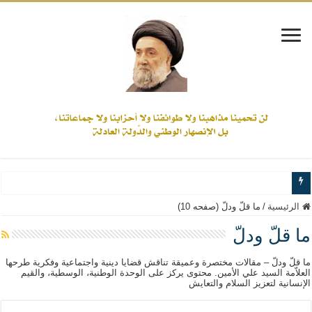
www.alamine.net
الرئيسية
/
ما قلّ ودلّ (صفحه 10)
مواقف وآراء العلاّمة السيد علي الأمين من الأحداث والقضايا - اضغط للاطلاع
ما قلّ ودلّ
إذا كان التسنن هو الإيمان بسنة رسول الله ( صلى الله عليه وآله) فكلّ المسلمين سنّ
ما قلّ ودلّ – مقالات مختصرة وعميقة تناقش قضايا دينية واجتماعية وفكرية طرحها
علاقات المذاهب والأديان لا يجوز أن تكون على حساب الأوطان
العلاّمة السيد علي الأمين. محتوى يركز على الوحدة الوطنية، الوسطية، والقيم
الإنسانية لتعزيز السلام والتعايش
لن تحمينا مذاهبنا ولا طوائفنا ولا أحزابنا ولا جماعاتنا، بل الإنصهار الوطني والدولة العاد