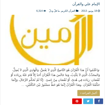
المذاهب ليست قدرًا لا يمكن تجاوزه
الإمام علي والقرآن
ليست المنفعة تأتي من إسلامية النّظام كما لا تأتي المضرة من مسيحية النظام
18 يونيو، 2013
القرآن الكريم
,
ما قلّ ودلّ
6,314
المتهاون بوطنه متهاون بدينه حتماً
نسج العلاقة مع الآخر تكون من خلال منظومة القيم و المبادئ الانسانية التي تجعل الن
-وَاعْلَمُوا أَنَّ هذَا الْقُرْآنَ هُوَ النَّاصِحُ الَّذِي لاَ يَغُشُّ، وَالْهَادِي الَّذِي لاَ يُضِلُّ،
وَالمحَدِّثُ الَّذِي لاَ يَكْذِبُ، وَمَا جَالَسَ هذَا الْقُرْآنَ أَحَدٌ إِلاَّ قَامَ عَنْهُ بِزِيَادَة أَوْ
نُقْصَان: زِيَادَة فِي هُدىً، أَوْ نُقْصَان مِنْ عَمىً. -إِنَّا لَمْ نُحَكِّمِ الرِّجَالَ، وَإِنَّمَا
حَكَّمْنَا الْقُرْآنَ. وهذَا الْقُرْآنُ إِنَّمَا هُوَ خَطٌّ مَسْتُورٌ بَيْنَ الدَّفَّتَيْنِ، …
أكمل القراءة »