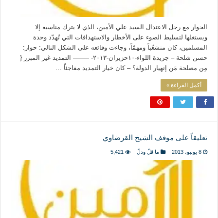
الحوار مع رجل الاعتدال السيد علي الأمين، الذي لا يترك مناسبة إلا
ويستغلها لتسليط الضوء على الأخطار والاستهدافات التي تُهدّد وحدة
المسلمين، كان متشعّباً ومهمّاً، وجاءت وقائعه على الشكل التالي: حوار:
حسن شلحة – جريدة اللواء-١٠حزيران-٢٠١٣- ——– التمديد غير المبرر {
مِن مصلحة مَن إنهيار الدولة؟ – كان خيار التمديد مفاجئاً …
أكمل القراءة »
تعليقاً على موقف الشيخ القرضاوي
8 يونيو، 2013
ما قلّ ودلّ
5,421