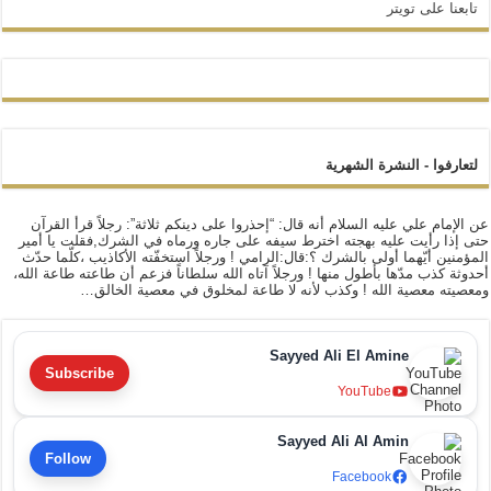
تابعنا على تويتر
لتعارفوا - النشرة الشهرية
عن الإمام علي عليه السلام أنه قال: “إحذروا على دينكم ثلاثة”: رجلاً قرأ القرآن
حتى إذا رأيت عليه بهجته اخترط سيفه على جاره ورماه في الشرك,فقلت يا أمير
المؤمنين أيّهما أولى بالشرك ؟:قال:الرامي ! ورجلاً استخفّته الأكاذيب ،كلّما حدّث
أحدوثة كذب مدّها بأطول منها ! ورجلاً آتاه الله سلطاناً فزعم أن طاعته طاعة الله،
ومعصيته معصية الله ! وكذب لأنه لا طاعة لمخلوق في معصية الخالق…
Sayyed Ali El Amine
Subscribe
YouTube
Sayyed Ali Al Amin
Follow
Facebook