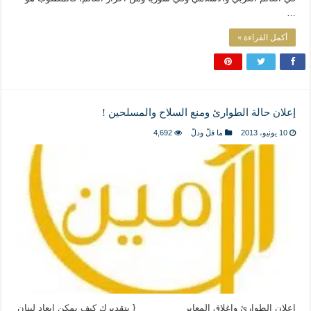
…
أكمل القراءة »
إعلان حالة الطوارئ ومنع السلاح والمسلحين !
10 يونيو، 2013
ما قلّ ودلّ
4,692
إعلان الطوارئ وإغلاق المعابر _________ { بتقديرك كيف يمكن إبعاد لبنان