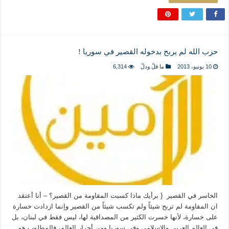
حزب الله لم يربح بدخوله القصير في سوريا !
10 يونيو، 2013
ما قلّ ودلّ
6,314
الخاسر في القصير { برأيك ماذا كسبت المقاومة من القصير؟ – أنا أعتقد
ان المقاومة لم تربح شيئاً ولم تكسب شيئاً من القصير وإنما ازدادت خسارة
على خسارة، لأنها خسرت الكثير من المصداقية لها، ليس فقط في لبنان، بل
في العالم العربي والاسلامي وفي سوريا ومن أحرار العالم، فالمطلوب هو