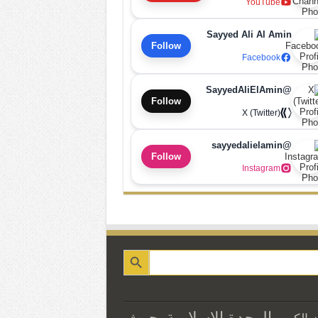
YouTube
Sayyed Ali Al Amin
Follow
Facebook
@SayyedAliElAmin
Follow
X (Twitter)
@sayyedalielamin
Follow
Instagram
الوحدة الاسلامية
بحوث