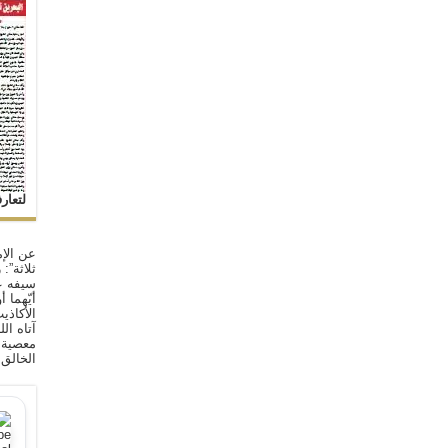
لتعار
عن الإم
ثلاثة”:
سيفه ع
أيّهما 
الأكاذي
آتاه ال
معصية ا
الخالق