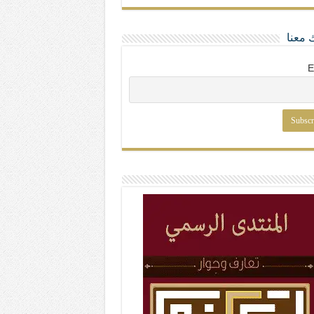
 معنا
E