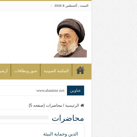
السبت , أغسطس 8 2026
المكتبة الصوتية
صور وبطاقات
أرشيف bd
عناوين
www.alamine.net
مواقف وآراء العلاّمة السيد علي الأمين م
الرئيسية
/
محاضرات (صفحه 5)
إذا كان التسنن هو الإيمان بسنة رسول ال
محاضرات
علاقات المذاهب والأديان لا يجوز أن تك
لن تحمينا مذاهبنا ولا طوائفنا ولا أحزابنا 
الدين وحماية البيئة