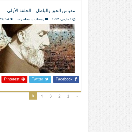
مقياس الحق والباطل – الحلقة الأولى
1 مارس، 1992
رمضانيات
,
محاضرات
23,654
Pinterest
Twitter
Facebook
5
4
3
2
1
«