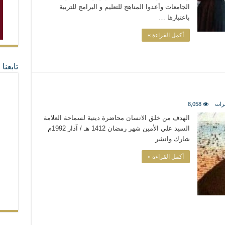
الجامعات وأعدوا المناهج للتعليم و البرامج للتربية
باعتبارها …
أكمل القراءة »
تابعن
رات
8,058
الهدف من خلق الانسان محاضرة دينية لسماحة العلامة
السيد علي الأمين شهر رمضان 1412 هـ / آذار 1992م
شارك وانشر
أكمل القراءة »