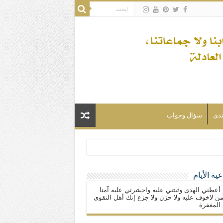
تدى
سؤال وجواب
ية الأيام
لسلام) فكلّ المسلمين شيعة.
 أعطني الهدى وثبتني عليه واحشرني عليه آمنا
ن لاخوف عليه ولا حزن ولا جزع إنك أهل التقوى
المغفرة