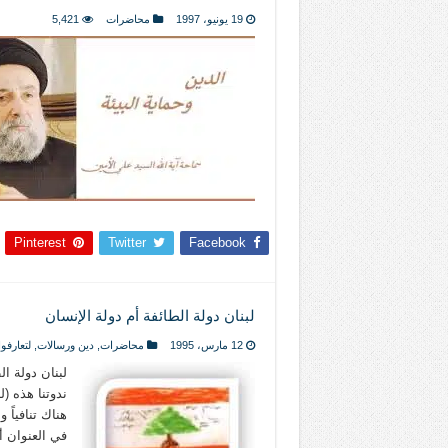
المذاهب ليست قدرًا لا يمكن تجاوزه
19 يونيو، 1997
محاضرات
5,421
ليست المنفعة تأتي من إسلامية النّظام ك
المتهاون بوطنه متهاون بدينه حتماً
نسج العلاقة مع الآخر تكون من خلال منظوم
تيك توك
Pinterest
Twitter
Facebook
لبنان دولة الطائفة أم دولة الإنسان
12 مارس، 1995
محاضرات
,
دين ورسالات
,
لتعارفوا
لبنان دولة ال
ندوتنا هذه (ل
هناك تنافياً 
في العنوان أ