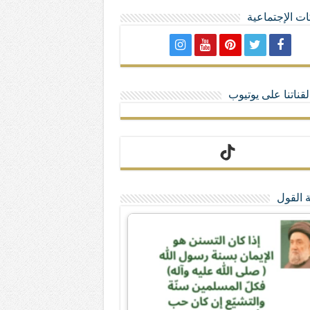
ت الإجتماعية
لا تمنحهم الامتيازات أنساب و أديان
قناتنا على يوتيوب
 القول