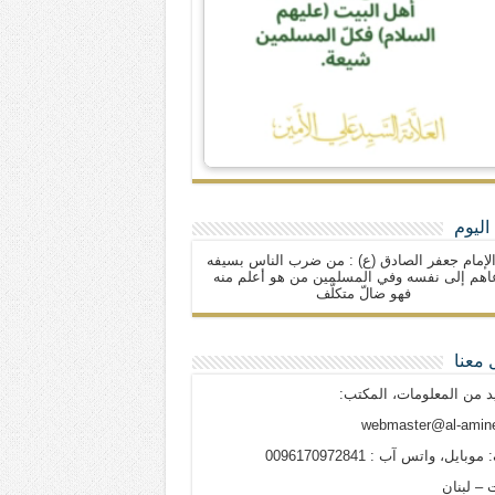
اليوم
لإمام جعفر الصادق (ع) : من ضرب الناس بسيفه
اهم إلى نفسه وفي المسلمين من هو أعلم منه
فهو ضالّ متكلّف
 معنا
د من المعلومات، المكتب:
webmaster@al-amine
وبايل، واتس آب : 0096170972841
 – لبنان