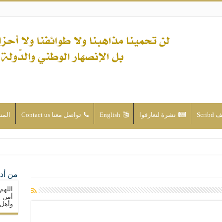
Scri
نشرة لتعارفوا
English
تواصل معنا Contact us
المن
ن الأحداث والقضايا - اضغط للاطلاع
من أدع
له ( صلى الله عليه وآله) فكلّ المسلمين سنّة والتشيّع إن كان حب أهل البيت (عليهم ا
اللهم
ون على حساب الأوطان
أمن م
وأهل 
ولا جماعاتنا، بل الإنصهار الوطني والدولة العادلة