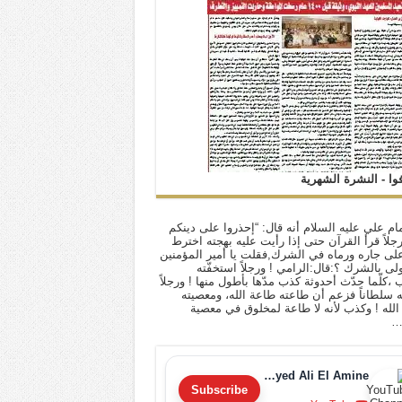
فوا - النشرة الشهرية
ام علي عليه السلام أنه قال: “إحذروا على دينكم
 رجلاً قرأ القرآن حتى إذا رأيت عليه بهجته اخترط
لى جاره ورماه في الشرك,فقلت يا أمير المؤمنين
أولى بالشرك ؟:قال:الرامي ! ورجلاً استخفّته
ب ،كلّما حدّث أحدوثة كذب مدّها بأطول منها ! ورجلاً
له سلطاناً فزعم أن طاعته طاعة الله، ومعصيته
لله ! وكذب لأنه لا طاعة لمخلوق في معصية
…
Sayyed Ali El Amine
Subscribe