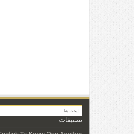
Search Button
تصنيفات
English
To Know One Another