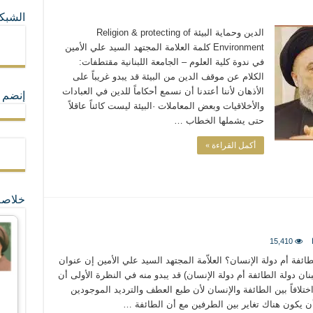
الشبكا
ما لا تأتي المضرة من مسيحية النظام
الدين وحماية البيئة Religion & protecting of
Environment كلمة العلامة المجتهد السيد علي الأمين
في ندوة كلية العلوم – الجامعة اللبنانية مقتطفات:
ة القيم و المبادئ الانسانية التي تجعل الناس سواسية لا تفرق بينهم أعراق و ألوان و 
الكلام عن موقف الدين من البيئة قد يبدو غريباً على
الأذهان لأننا أعتدنا أن نسمع أحكاماً للدين في العبادات
إنضم ل
والأخلاقيات وبعض المعاملات ·البيئة ليست كائناً عاقلاً
حتى يشملها الخطاب …
أكمل القراءة »
خلاصة
15,410
طائفة أم دولة الإنسان؟ العلاّمة المجتهد السيد علي الأمين إن عنوان
بنان دولة الطائفة أم دولة الإنسان) قد يبدو منه في النظرة الأولى أن
واختلافاً بين الطائفة والإنسان لأن طبع العطف والترديد الموجودين
ن يكون هناك تغاير بين الطرفين مع أن الطائفة …