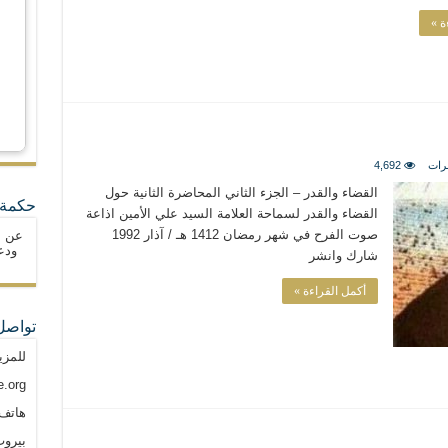
ة »
رات
4,692
القضاء والقدر – الجزء الثاني المحاضرة الثانية حول
حكمة 
القضاء والقدر لسماحة العلامة السيد علي الأمين اذاعة
صوت الفرح في شهر رمضان 1412 هـ / آذار 1992
عن ا
ودع
شارك وانشر
أكمل القراءة »
تواصل
للمزي
.org
هاتف: م
بيروت