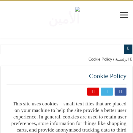
www.alamine.net
الرئيسية
/
Cookie Policy
مواقف وآراء العلاّمة السيد علي الأمين من الأحداث والقضايا - اضغط للاطلاع
Cookie Policy
إذا كان التسنن هو الإيمان بسنة رسول الله ( صلى الله عليه وآله) فكلّ المسلمين سن
علاقات المذاهب والأديان لا يجوز أن تكون على حساب الأوطان
لن تحمينا مذاهبنا ولا طوائفنا ولا أحزابنا ولا جماعاتنا، بل الإنصهار الوطني والدولة العا
This site uses cookies – small text files that are placed
المذاهب ليست قدرًا لا يمكن تجاوزه
on your machine to help the site provide a better user
ليست المنفعة تأتي من إسلامية النّظام كما لا تأتي المضرة من مسيحية النظام
experience. In general, cookies are used to retain user
preferences, store information for things like shopping
المتهاون بوطنه متهاون بدينه حتماً
carts, and provide anonymised tracking data to third