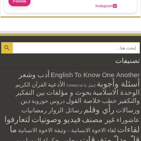
Follow
Instagram
Search Button
تصنيفات
أدب وشعر
English
To Know One Another
أسئلة وأجوبة
الأدعية
القرآن الكريم
إتصل بنا Contact us
الوحدة الاسلامية
بحوث و مؤلفات
بين التفكير
والتكفير
خلاصة القول
دين
خطب
دروس حوزوية
رأي وقلم
ورسالات
رسائل الزوار
رمضانيات
فيديو وصوتيات
لتعارفوا
غير مصنف
عاشوراء
ما
لقاءات
لقاء الاخوة الانسانية - وثيقة الاخوة الانسانية
متفرقات
قلّ ودلّ
مجلس حكماء المسلمين