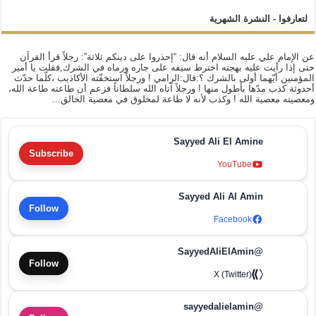
لتعارفوا - النشرة الشهرية
عن الإمام علي عليه السلام أنه قال: “إحذروا على دينكم ثلاثة”: رجلاً قرأ القرآن
حتى إذا رأيت عليه بهجته اخترط سيفه على جاره ورماه في الشرك,فقلت يا أمير
المؤمنين أيّهما أولى بالشرك ؟:قال:الرامي ! ورجلاً استخفّته الأكاذيب ،كلّما حدّث
أحدوثة كذب مدّها بأطول منها ! ورجلاً آتاه الله سلطاناً فزعم أن طاعته طاعة الله،
ومعصيته معصية الله ! وكذب لأنه لا طاعة لمخلوق في معصية الخالق…
Sayyed Ali El Amine
Subscribe
YouTube
Sayyed Ali Al Amin
Follow
Facebook
@SayyedAliElAmin
Follow
X (Twitter)
@sayyedalielamin