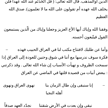
الدين أوالمذهب. قال الله تعالى: ( قل أَتَّخَذْتُم عند الله عهداً فلن
يخلف الله عهده أم تقولون على الله ما لا تعلمون). صدق الله
العظيم
وفقنا الله وإياك أيها الأخ العزيز وجعلنا وإياك من الّذين يستمعون
القول فيتّبعون أحسنه.
وأما عن طلبك لافتتاح مكتب لنا في العراق الحبيب فهذه
–
فكرة سوف ندرسها مع أننا في شوق وحنين للعودة إلى العراق إذا
سمحت الظروف و تهيأت الأسباب إن شاء الله تعالى . وقد ذكرتني
ببعض أبيات من قصيدة قلتها في الماضي عن العراق :
–
إنا سنبقى وإن طال الزمان بنا نهوى العراق ونهوى
أهله النجبا
نبقى وإن بعدت في الأرض شقتنا نجدّد العهد صدقاً