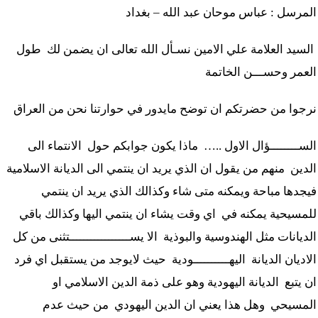
المذاهب ليست قدرًا لا يمكن تجاوزه
المرسل : عباس موحان عبد الله – بغداد
ليست المنفعة تأتي من إسلامية النّظام كما لا تأتي المضرة من مسيحية النظام
السيد العلامة علي الامين نسـأل الله تعالى ان يضمن لك طول
المتهاون بوطنه متهاون بدينه حتماً
العمر وحســـن الخاتمة
نسج العلاقة مع الآخر تكون من خلال منظومة القيم و المبادئ الانسانية التي تجعل الن
نرجوا من حضرتكم ان توضح مايدور في حوارتنا نحن من العراق
الســــــــؤال الاول
…..
ماذا يكون جوابكم حول الانتماء الى
الدين منهم من يقول ان الذي يريد ان ينتمي الى الديانة الاسلامية
فيجدها مباحة ويمكنه متى شاء وكذالك الذي يريد ان ينتمي
للمسيحية يمكنه في اي وقت يشاء ان ينتمي اليها وكذالك باقي
الديانات مثل الهندوسية والبوذية الا يســـــــــــــــــتثنى من كل
الاديان الديانة اليهــــــــــودية حيث لايوجد من يستقبل اي فرد
ان يتبع الديانة اليهودية وهو على ذمة الدين الاسلامي او
المسيحي وهل هذا يعني ان الدين اليهودي من حيث عدم