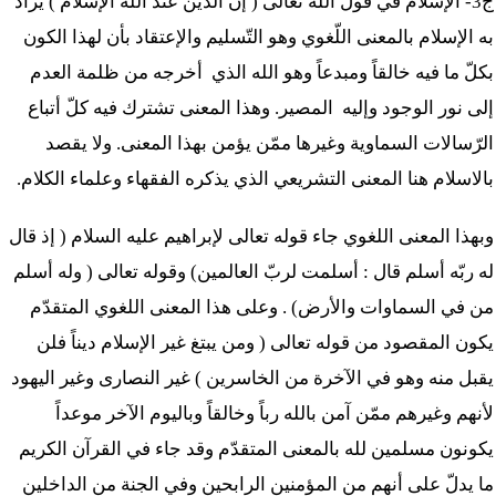
ج3- الإسلام في قول الله تعالى ( إن الدّين عند الله الإسلام ) يراد
به الإسلام بالمعنى اللّغوي وهو التّسليم والإعتقاد بأن لهذا الكون
بكلّ ما فيه خالقاً ومبدعاً وهو الله الذي أخرجه من ظلمة العدم
إلى نور الوجود وإليه المصير. وهذا المعنى تشترك فيه كلّ أتباع
الرّسالات السماوية وغيرها ممّن يؤمن بهذا المعنى. ولا يقصد
بالاسلام هنا المعنى التشريعي الذي يذكره الفقهاء وعلماء الكلام.
وبهذا المعنى اللغوي جاء قوله تعالى لإبراهيم عليه السلام ( إذ قال
له ربّه أسلم قال : أسلمت لربّ العالمين) وقوله تعالى ( وله أسلم
من في السماوات والأرض) . وعلى هذا المعنى اللغوي المتقدّم
يكون المقصود من قوله تعالى ( ومن يبتغ غير الإسلام ديناً فلن
يقبل منه وهو في الآخرة من الخاسرين ) غير النصارى وغير اليهود
لأنهم وغيرهم ممّن آمن بالله رباً وخالقاً وباليوم الآخر موعداً
يكونون مسلمين لله بالمعنى المتقدّم وقد جاء في القرآن الكريم
ما يدلّ على أنهم من المؤمنين الرابحين وفي الجنة من الداخلين