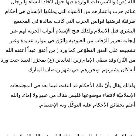
الله (ص) والتّشريعات الواردة فيها حول اتّخاذ النساء والرجال
غنائم حرب واعتبارهم من الأشياء التي يملكها الإنسان هي أحكام
ظرفيّة فرضتها قوانين الحرب التي كانت سائدة في المجتمع
البشري قبل الاسلام ولذلك فتح الإسلام أبواب الحرية لهم عبر
إيجابه تحرير الرّقاب من العبودية والرّق في موارد عديدة وعبر
تشجيعه على العتق التطوّعي كما ورد ( من أعتق عبداً أعتقه الله
من النّار) وقد سمّي الإمام زين العابدين (ع) بمحرّر العبيد حيث ورد
أنه كان يشتريهم ويحررهم في شهر رمضان المبارك.
ولذلك يقال بأنّ تلك الأحكام قد انتفت فيما بعد في المجتمعات
الإسلاميّة لانتفاء موضوعها فليس هناك من عبيدٍ ولا إماء. والله
أعلم بحقائق الأحكام عليه التوكّل وبه الإعتصام.