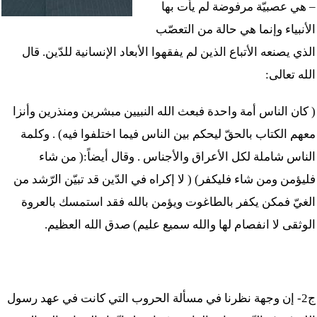
– هي عصبيّة مرفوضة لم يأت بها
الأنبياء وإنما هي حالة من التعصّب
الذي يصنعه الأتباع الذين لم يفقهوا الأبعاد الإنسانية للدّين. قال
الله تعالى:
( كان الناس أمة واحدة فبعث الله النبيين مبشرين ومنذرين وأنزا
معهم الكتاب بالحقّ ليحكم بين الناس فيما اختلفوا فيه) . وكلمة
الناس شاملة لكل الأعراق والأجناس . وقال أيضاً:( من شاء
فليؤمن ومن شاء فليكفر) ( لا إكراه في الدّين قد تبيّن الرّشد من
الغيّ فمكن يكفر بالطاغوت ويؤمن بالله فقد استمسك بالعروة
الوثقى لا انفصام لها والله سميع عليم) صدق الله العظيم.
ج2- إن وجهة نظرنا في مسألة الحروب التي كانت في عهد رسول