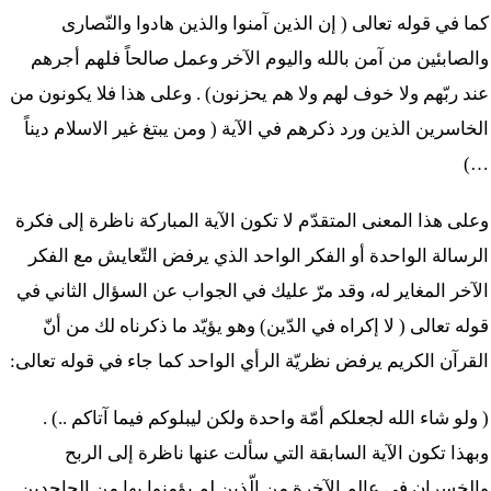
كما في قوله تعالى ( إن الذين آمنوا والذين هادوا والنّصارى
والصابئين من آمن بالله واليوم الآخر وعمل صالحاً فلهم أجرهم
عند ربّهم ولا خوف لهم ولا هم يحزنون) . وعلى هذا فلا يكونون من
الخاسرين الذين ورد ذكرهم في الآية ( ومن يبتغ غير الاسلام ديناً
…)
وعلى هذا المعنى المتقدّم لا تكون الآية المباركة ناظرة إلى فكرة
الرسالة الواحدة أو الفكر الواحد الذي يرفض التّعايش مع الفكر
الآخر المغاير له، وقد مرّ عليك في الجواب عن السؤال الثاني في
قوله تعالى ( لا إكراه في الدّين) وهو يؤيّد ما ذكرناه لك من أنّ
القرآن الكريم يرفض نظريّة الرأي الواحد كما جاء في قوله تعالى:
( ولو شاء الله لجعلكم أمّة واحدة ولكن ليبلوكم فيما آتاكم ..) .
وبهذا تكون الآية السابقة التي سألت عنها ناظرة إلى الربح
والخسران في عالم الآخرة من الّذين لم يؤمنوا بها من الجاحدين