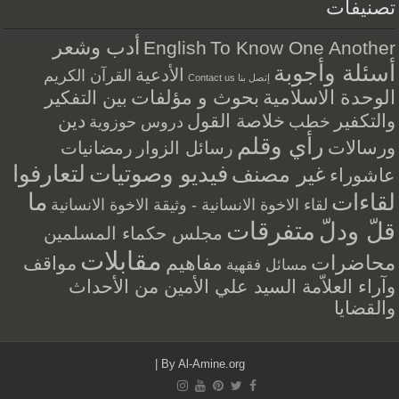
تصنيفات
أدب وشعر
English
To Know One Another
أسئلة وأجوبة
الأدعية
القرآن الكريم
إتصل بنا Contact us
الوحدة الاسلامية
بحوث و مؤلفات
بين التفكير
والتكفير
خلاصة القول
دين
خطب
دروس حوزوية
رأي وقلم
ورسالات
رسائل الزوار
رمضانيات
فيديو وصوتيات
لتعارفوا
غير مصنف
عاشوراء
ما
لقاءات
لقاء الاخوة الانسانية - وثيقة الاخوة الانسانية
متفرقات
قلّ ودلّ
مجلس حكماء المسلمين
مقابلات
محاضرات
مفاهيم
مواقف
مسائل فقهية
وآراء العلاّمة السيد علي الأمين من الأحداث
والقضايا
|
By
Al-Amine.org