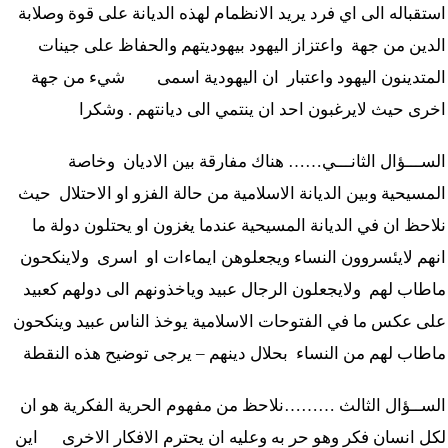
استقباله الى اي فرد يريد الانظمام لهذه الديانة على قوة وصلابة
الدين من جهة واعتزاز اليهود بيهوديتهم والحفاظ على جينات
المتدينون اليهود واعتبار ان اليهودية اسمى شيء من جهة
اخرى حيث لايرغبون احد ان ينتمي الى ديانتهم . وشكرا
الســـؤال الثانـــي
……
هناك مفارقة بين الاديان وخاصة
المسيحية وبين الديانة الاسلامية من حالة الفزو او الاحتلال حيث
نلاحظ ان في الديانة المسيحية عندما يغزون او يحتلون دولة ما
انهم لايئسروون النساء ويجعلوهن ايماءات او اسرى ولاينكحون
ماطاب لهم ولايجعلون الرجال عبيد وياخذونهم الى دولهم كعبيد
على عكس ما في الفتوحات الاسلامية يوخذ الناس عبيد وينكحون
ماطاب لهم من النساء بحلال دينهم – يرجى توضيح هذه النقطة
الســؤال الثالث
………
نلاحظ من مفهوم الحرية الفكرية هو ان
لكل انسان فكر وهو حر به وعليه ان يحترم الافكار الاخرى اين