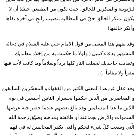
للرّبوبية والمنكرين للخالق. حيث يكون من الطبيعي حينئذ أن لا
يكون لمنكر الخالق حقّ في المطالبة بنصيب رابحٍ في آخرة نفاها
وأنكر خالقها!
وقد يفهم هذا المعنى من قول الامام علي عليه السلام في دعائه
المشهور بدعاء كميل ( ولولا ما حكمت به من إخلاد معانديك
وتعذيب جاحديك لجعلت النار كلها برداً وسلاماً وما كانت لأحد فيها
مقراً ولا مقاماً ..) .
وقد غفل عن هذا المعنى الكثير من الفقهاء و المفسّرين السابقين
و المعاصرين من الّذين حكموا بخسران الناس أجمعين في يوم
الدّين ما عدا المسلمين وقد بالغ بعضهم عندما حصر جنة عرضها
السموات والأرض بجماعته أو طائفته ومذهبه وضيّق رحمة الله
الّتي وسعت كلّ شيء فحكم وأفتى بكفر المخالفين له في فهم