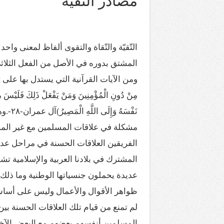
مصادر التقية
المذاهب ليست قدرًا لا يمكن تجاوزه
ليست المنفعة تأتي من إسلامية النّظام ك
المتهاون بوطنه متهاون بدينه حتماً
التّقيّة والتّقاة والتقوى ألفاظ لمعنى واح
نسج العلاقة مع الآخر تكون من خلال منظوم
المشتق بدوره في الأصل من الفعل الثلاث
ومن الآيات القرآنية التي يستدل بها على تشريع التقي
مِنْ دُونِ الْمُؤْمِنِينَ وَمَنْ يَفْعَلْ ذَلِكَ فَلَيْسَ مِنَ 
نَفْسَ
مشكلة في علاقات المسلمين مع غير المس
الفريقين العلاقات الحسنة في مراحل عدي
المشترك في بلادنا العربية والإسلامية 
عديدة يحملون جنسياتها الوطنية وما ذلك
ظواهر الأقوال والأعمال وليس على أساس 
لم تمنع من قيام تلك العلاقات الحسنة بي
المسلمين أنفسهم بعضهم مع البعض الآخر!