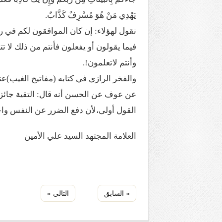
يَهْدِي مَنْ هُوَ مُسْرِفٌ كَذَّابٌ.
نقول لهؤلاء: إن كان الموافقون لكم في رأ
فيما يقولون أو يفعلون فأنتم من ذلك لا ت
وأنتم لاتعلمون!.
والفخر الرازي في كتابه (مفاتيح الغيب)عند 
عن عوف عن الحسن أنه قال: التقية جائزة 
القول أولى،لأن دفع الضرر عن النفس واج
العلامة المجتهد السيد علي الأمين
« السابق
التالي »