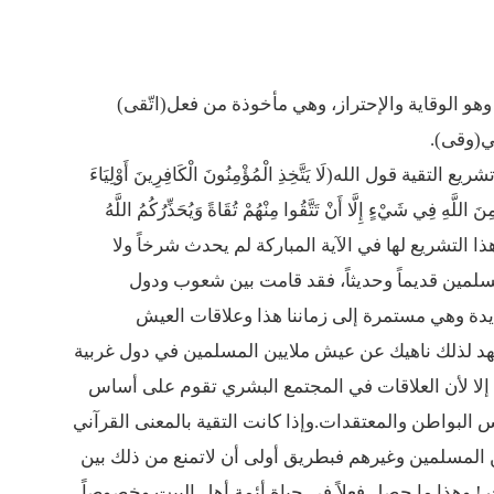
ما لا تأتي المضرة من مسيحية النظام
د وهو الوقاية والإحتراز، وهي مأخوذة من فعل(اتّقى)
ة القيم و المبادئ الانسانية التي تجعل الناس سواسية لا تفرق بينهم أعراق و ألوان و 
ي(وقى).
ة قول الله(لَا يَتَّخِذِ الْمُؤْمِنُونَ الْكَافِرِينَ أَوْلِيَاءَ
اللَّهِ فِي شَيْءٍ إِلَّا أَنْ تَتَّقُوا مِنْهُمْ تُقَاةً وَيُحَذِّرُكُمُ اللَّهُ
هُ وَإِلَى اللَّهِ الْمَصِيرُ)آل عمران-٢٨-.وهذا التشريع لها في الآية المباركة لم يحدث شرخاً ولا
لمين قديماً وحديثاً، فقد قامت بين شعوب ودول
دة وهي مستمرة إلى زماننا هذا وعلاقات العيش
تشهد لذلك ناهيك عن عيش ملايين المسلمين في دول غربية
 إلا لأن العلاقات في المجتمع البشري تقوم على أساس
البواطن والمعتقدات.وإذا كانت التقية بالمعنى القرآني
ن المسلمين وغيرهم فبطريق أولى أن لاتمنع من ذلك بين
.وهذا ما حصل فعلاً في حياة أئمة أهل البيت وخصوصاً