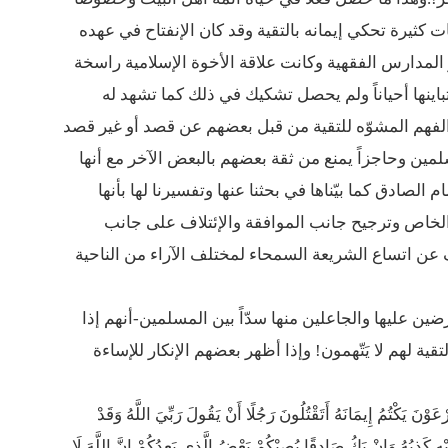
 كثيرة تحكي إيمانه بالتقية وقد كان الإنفتاح في عهده
 المدارس الفقهية وكانت علاقة الأخوة الإسلامية راسخة
تباينها أحياناً ولم يحصل تشكيك في ذلك كما تشهد له
لفهم المشوّه للتقية من قبل بعضهم عن قصد أو غير قصد
سلمين وحاجزاً يمنع من ثقة بعضهم بالبعض الآخر مع أنها
الصادق كما بيّناها في بحثنا عنها وتفسيرنا لها بأنها
لخاص وترجيح جانب الموافقة والإئتلاف على جانب
عن اتساع الشريعة السمحاء لمختلف الآراء من الناحية
ين عليها والجاعلين منها سدّاً بين المسلمين-أنهم إذا
ية لهم لا يَتّهمون! وإذا أظهر بعضهم الإنكار للإساءة
َكْتُمُ إِيمَانَهُ أَتَقْتُلُونَ رَجُلًا أَنْ يَقُولَ رَبِّيَ اللَّهُ وَقَدْ
َيْهِ كَذِبُهُ وَإِنْ يَكُ صَادِقًا يُصِبْكُمْ بَعْضُ الَّذِي يَعِدُكُمْ إِنَّ اللَّهَ لَا