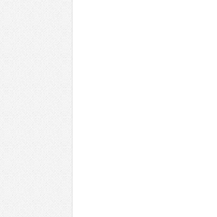
لا تمنحهم الامتيازات أنساب و أديان