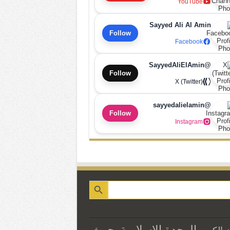
YouTube
Sayyed Ali Al Amin
Follow
Facebook
@SayyedAliElAmin
Follow
X (Twitter)
@sayyedalielamin
Follow
Instagram
الوحدة الاسلامية
بحوث