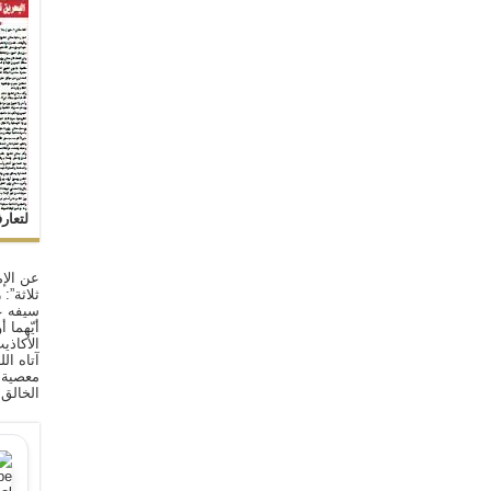
لتعار
عن الإم
ثلاثة”:
سيفه ع
أيّهما 
الأكاذي
آتاه ال
معصية ا
الخالق