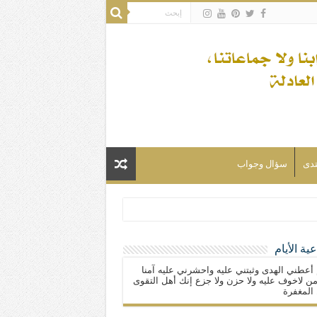
تدى
سؤال وجواب
ية الأيام
لسلام) فكلّ المسلمين شيعة.
 أعطني الهدى وثبتني عليه واحشرني عليه آمنا
ن لاخوف عليه ولا حزن ولا جزع إنك أهل التقوى
المغفرة