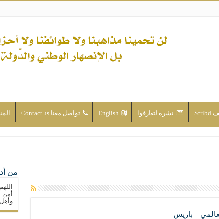
Scri
نشرة لتعارفوا
English
تواصل معنا Contact us
المن
ن الأحداث والقضايا - اضغط للاطلاع
من أدع
له ( صلى الله عليه وآله) فكلّ المسلمين سنّة والتشيّع إن كان حب أهل البيت (عليهم ا
اللهم
ون على حساب الأوطان
أمن م
وأهل 
ولا جماعاتنا، بل الإنصهار الوطني والدولة العادلة
لعالمي – باريس