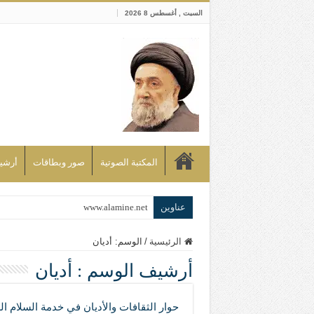
السبت , أغسطس 8 2026
المكتبة الصوتية
صور وبطاقات
أرشيف bd
عناوين
www.alamine.net
مواقف وآراء العلاّمة السيد علي الأمين م
الرئيسية
/
الوسم:
أديان
إذا كان التسنن هو الإيمان بسنة رسول ال
أرشيف الوسم :
أديان
علاقات المذاهب والأديان لا يجوز أن تك
لن تحمينا مذاهبنا ولا طوائفنا ولا أحزابنا 
حوار الثقافات والأديان في خدمة السلام ا