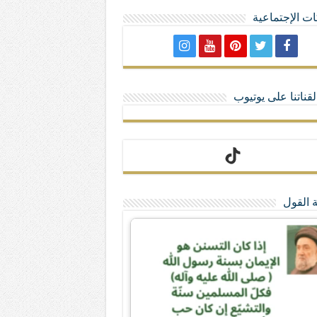
ت الإجتماعية
لا تمنحهم الامتيازات أنساب و أديان
قناتنا على يوتيوب
 القول