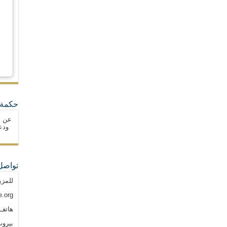
حكمة 
عن ا
ودع
تواصل
للمزي
.org
هاتف: م
بيروت