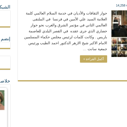
14,258
الشبكا
ما لا تأتي المضرة من مسيحية النظام
حوار الثقافات والأديان في خدمة السلام العالمي كلمة
العلامة السيد علي الأمين في فرنسا في الملتقى
العالمي الثاني في مؤتمر الشرق والغرب نحو حوار
ة القيم و المبادئ الانسانية التي تجعل الناس سواسية لا تفرق بينهم أعراق و ألوان و 
حضاري الذي جرى عقده في القصر البلدي للعاصمة
باريس . وكانت كلمات لرئيس مجلس حكماء المسلمين
إنضم ل
الامام الاكبر شيخ الازهر الدكتور احمد الطيب ورئيس
جمعية سانت …
أكمل القراءة »
خلاصة