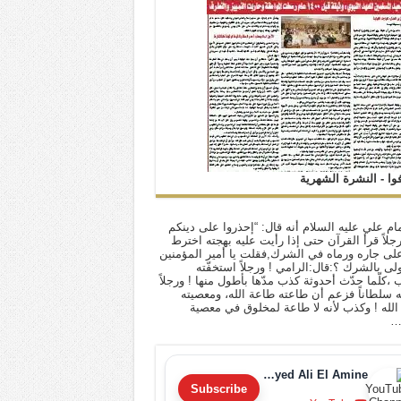
فوا - النشرة الشهرية
ام علي عليه السلام أنه قال: “إحذروا على دينكم
 رجلاً قرأ القرآن حتى إذا رأيت عليه بهجته اخترط
لى جاره ورماه في الشرك,فقلت يا أمير المؤمنين
أولى بالشرك ؟:قال:الرامي ! ورجلاً استخفّته
ب ،كلّما حدّث أحدوثة كذب مدّها بأطول منها ! ورجلاً
له سلطاناً فزعم أن طاعته طاعة الله، ومعصيته
لله ! وكذب لأنه لا طاعة لمخلوق في معصية
…
Sayyed Ali El Amine
Subscribe