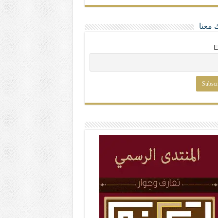
 معنا
E