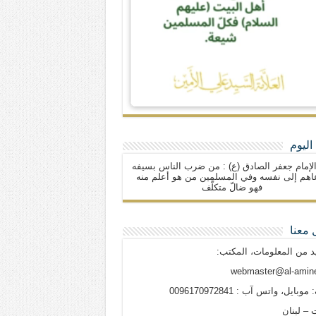
اليوم
لإمام جعفر الصادق (ع) : من ضرب الناس بسيفه
اهم إلى نفسه وفي المسلمين من هو أعلم منه
فهو ضالّ متكلّف
 معنا
د من المعلومات، المكتب:
webmaster@al-amine
وبايل، واتس آب : 0096170972841
 – لبنان