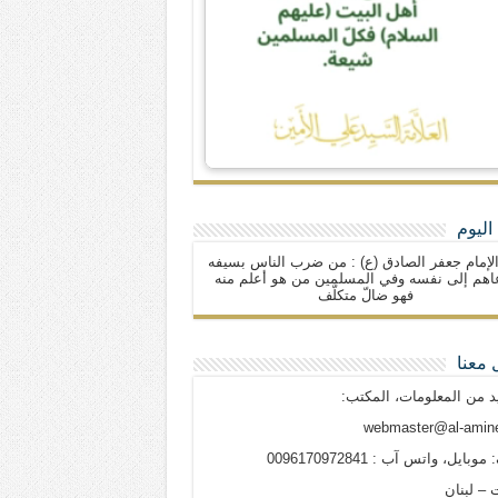
اليوم
لإمام جعفر الصادق (ع) : من ضرب الناس بسيفه
اهم إلى نفسه وفي المسلمين من هو أعلم منه
فهو ضالّ متكلّف
 معنا
د من المعلومات، المكتب:
webmaster@al-amine
وبايل، واتس آب : 0096170972841
 – لبنان