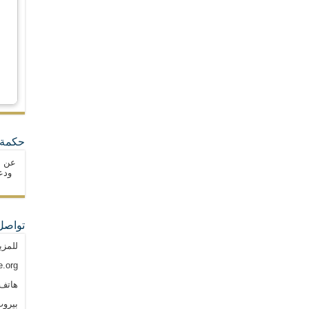
حكمة 
عن ا
ودع
تواصل
للمزي
.org
هاتف: م
بيروت