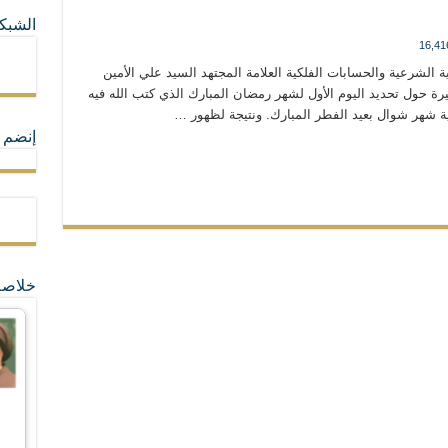
الشبكا
ما لا تأتي المضرة من مسيحية النظام
16,41
ة الشرعية والحسابات الفلكية العلامة المجتهد السيد علي الأمين
يرة حول تحديد اليوم الأول لشهر رمضان المبارك الذي كتب الله فيه
ة القيم و المبادئ الانسانية التي تجعل الناس سواسية لا تفرق بينهم أعراق و ألوان و 
ية شهر شوال بعيد الفطر المبارك. ونتيجة لظهور …
إنضم ل
خلاصة