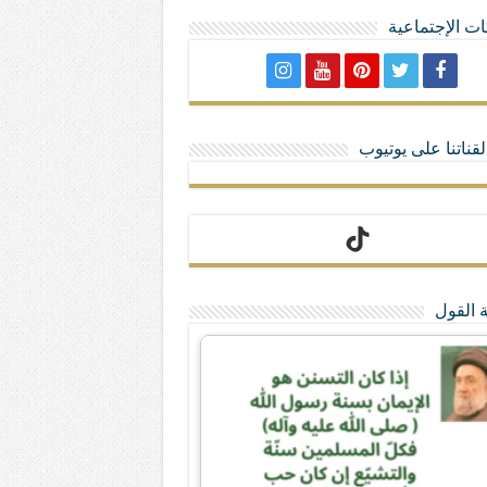
ت الإجتماعية
لا تمنحهم الامتيازات أنساب و أديان
قناتنا على يوتيوب
 القول