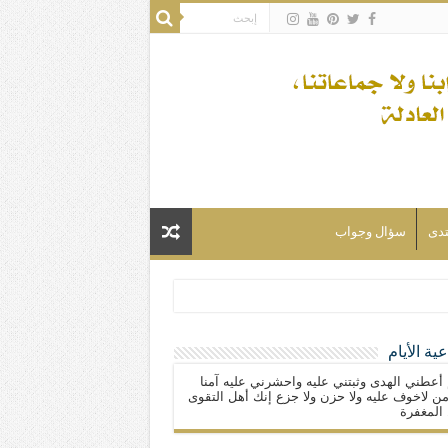
تدى
سؤال وجواب
ية الأيام
لسلام) فكلّ المسلمين شيعة.
 أعطني الهدى وثبتني عليه واحشرني عليه آمنا
ن لاخوف عليه ولا حزن ولا جزع إنك أهل التقوى
المغفرة