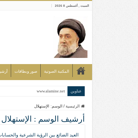
السبت , أغسطس 8 2026
المكتبة الصوتية
صور وبطاقات
أرشيف bd
عناوين
www.alamine.net
مواقف وآراء العلاّمة السيد علي الأمين م
الرئيسية
/
الوسم:
الإستهلال
إذا كان التسنن هو الإيمان بسنة رسول ال
أرشيف الوسم :
الإستهلال
علاقات المذاهب والأديان لا يجوز أن تك
لن تحمينا مذاهبنا ولا طوائفنا ولا أحزابنا 
العيد الضائع بين الرؤية الشرعية والحسابا