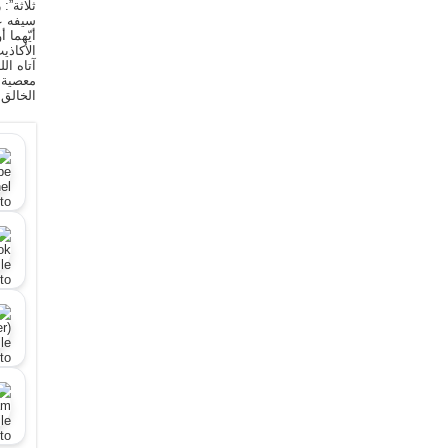
ثلاثة”:
سيفه ع
أيّهما 
الأكاذي
آتاه ال
معصية ا
الخالق