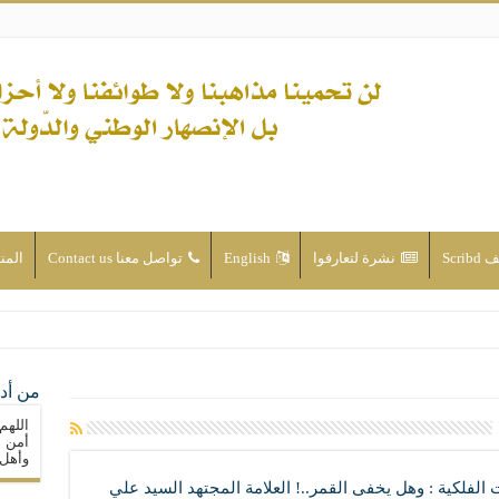
Scri
نشرة لتعارفوا
English
تواصل معنا Contact us
المن
ن الأحداث والقضايا - اضغط للاطلاع
من أدع
له ( صلى الله عليه وآله) فكلّ المسلمين سنّة والتشيّع إن كان حب أهل البيت (عليهم ا
اللهم
ون على حساب الأوطان
أمن م
وأهل 
ولا جماعاتنا، بل الإنصهار الوطني والدولة العادلة
ت الفلكية : وهل يخفى القمر..! العلامة المجتهد السيد علي