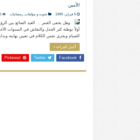
المذاهب ليست قدرًا لا يمكن تجاوزه
الأمين
ليست المنفعة تأتي من إسلامية النّظام ك
5 فبراير، 1999
بحوث و مؤلفات
,
رمضانيات
6
المتهاون بوطنه متهاون بدينه حتماً
وهل يخفى القمر … العيد الضائع بين الرؤي
أولاً توطئة كثر الجدل والنقاش في السنوات الأخ
نسج العلاقة مع الآخر تكون من خلال منظوم
الصيام ويجري نفس الكلام في تعيين نهايته وبدا
أكمل القراءة »
Pinterest
Twitter
Facebook
تيك توك