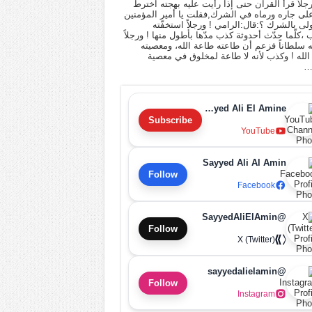
 رجلاً قرأ القرآن حتى إذا رأيت عليه بهجته اخترط
لى جاره ورماه في الشرك,فقلت يا أمير المؤمنين
أولى بالشرك ؟:قال:الرامي ! ورجلاً استخفّته
ب ،كلّما حدّث أحدوثة كذب مدّها بأطول منها ! ورجلاً
له سلطاناً فزعم أن طاعته طاعة الله، ومعصيته
لله ! وكذب لأنه لا طاعة لمخلوق في معصية
…
Sayyed Ali El Amine
Subscribe
YouTube
Sayyed Ali Al Amin
Follow
Facebook
@SayyedAliElAmin
Follow
X (Twitter)
@sayyedalielamin
Follow
Instagram