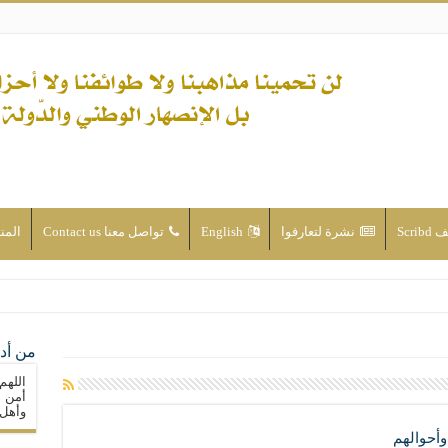
Scri
نشرة لتعارفوا
English
تواصل معنا Contact us
المن
ن الأحداث والقضايا - اضغط للاطلاع
من أدع
له ( صلى الله عليه وآله) فكلّ المسلمين سنّة والتشيّع إن كان حب أهل البيت (عليهم ا
اللهم
ون على حساب الأوطان
أمن م
وأهل 
ولا جماعاتنا، بل الإنصهار الوطني والدولة العادلة
وأحوالهم