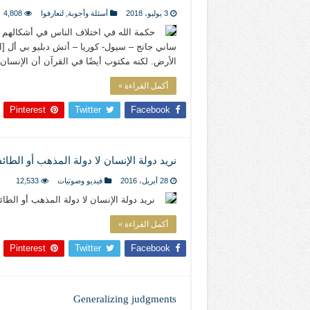
المذاهب ليست قدرًا لا يمكن تجاوزه
3 يوليو، 2018
أسئلة وأجوبة
,
لتعارفوا
4,808
ليست المنفعة تأتي من إسلامية النّظام ك
حكمة الله في اختلاف الناس في أشكالهم وأح
المتهاون بوطنه متهاون بدينه حتماً
الأرض. لكنه مكتوب أيضًا في القرآن أن الإنسا
نسج العلاقة مع الآخر تكون من خلال منظوم
أكمل القراءة »
Pinterest
Twitter
Facebook
تيك توك
نريد دولة الإنسان لا دولة المذهب أو الطائ
28 أبريل، 2016
فيديو وصوتيات
12,533
نريد دولة الإنسان لا دولة المذهب أو الطائفة العلاّ
أكمل القراءة »
Pinterest
Twitter
Facebook
Generalizing judgments