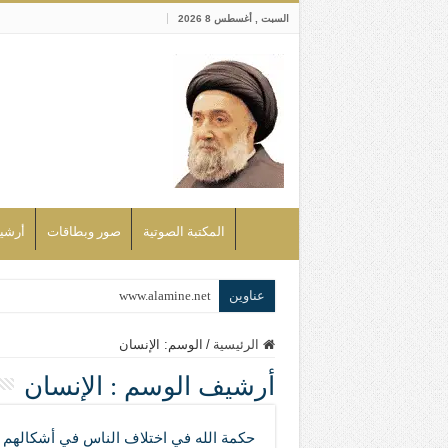
السبت , أغسطس 8 2026
المكتبة الصوتية
صور وبطاقات
أرشيف bd
عناوين
www.alamine.net
مواقف وآراء العلاّمة السيد علي الأمين م
الرئيسية
/
الوسم:
الإنسان
إذا كان التسنن هو الإيمان بسنة رسول ال
أرشيف الوسم :
الإنسان
علاقات المذاهب والأديان لا يجوز أن تك
لن تحمينا مذاهبنا ولا طوائفنا ولا أحزابنا 
حكمة الله في اختلاف الناس في أشكالهم 