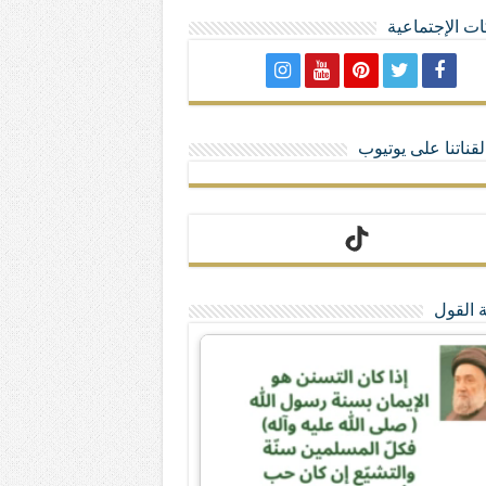
ت الإجتماعية
لا تمنحهم الامتيازات أنساب و أديان
قناتنا على يوتيوب
 القول