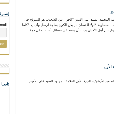
20
إشترك
ديان Religions Interlocution العلاّمة المجتهد السيد علي الامين *الحوار بين الشعوب هو النموذج في
mail
ات السماوية. *لولا الانسان لم يكن الكون بحاجة لرسل وأديان. *كلما
حوار بين أهل الأديان يجب أن يبتعد عن مسائل أصبحت في ذمة …
 الأول
لبنان دولة الطائفة أم دولة الإنسان – 1995م من الأرشيف- الجزء الأول العلامة المجتهد السيد علي الأمين
تابعن