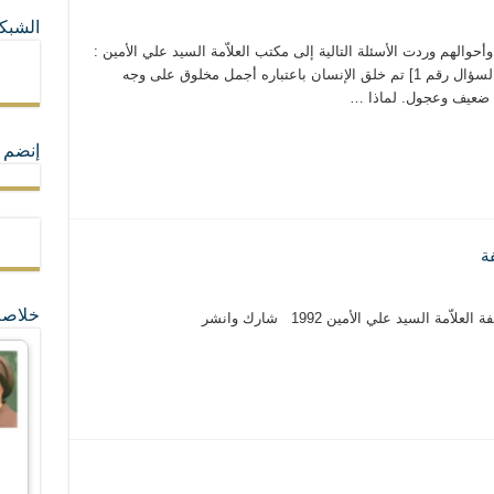
الشبكا
ما لا تأتي المضرة من مسيحية النظام
والهم وردت الأسئلة التالية إلى مكتب العلاّمة السيد علي الأمين :
ساني جانج – سيول- كوريا – أتش دبليو بي أل [السؤال رقم 1] تم خلق الإنسان باعتباره أجمل مخلوق على وجه
ن ضعيف وعجول. لماذا …
ة القيم و المبادئ الانسانية التي تجعل الناس سواسية لا تفرق بينهم أعراق و ألوان و 
إنضم ل
فة
خلاصة
مة السيد علي الأمين 1992 شارك وانشر