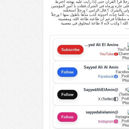
 رجلاً قرأ القرآن حتى إذا رأيت عليه بهجته اخترط
لى جاره ورماه في الشرك,فقلت يا أمير المؤمنين
أولى بالشرك ؟:قال:الرامي ! ورجلاً استخفّته
ب ،كلّما حدّث أحدوثة كذب مدّها بأطول منها ! ورجلاً
له سلطاناً فزعم أن طاعته طاعة الله، ومعصيته
لله ! وكذب لأنه لا طاعة لمخلوق في معصية
…
Sayyed Ali El Amine
Subscribe
YouTube
Sayyed Ali Al Amin
Follow
Facebook
@SayyedAliElAmin
Follow
X (Twitter)
@sayyedalielamin
Follow
Instagram