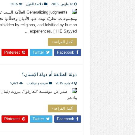
18 مارس، 2016
خلاصة القول
9,015
neralizing judgments
orbidden by religions, and falsified by human
experiences. [ H.E Sayyed …
أكمل القراءة »
Pinterest
Twitter
Facebook
دولة الطائفة أم دولة الإنسان؟
4 مايو، 2015
بحوث و مؤلفات
5,421
صدر عن مؤسسة “لتعارفوا”، بيروت (لبنان، د
وانشر
أكمل القراءة »
Pinterest
Twitter
Facebook