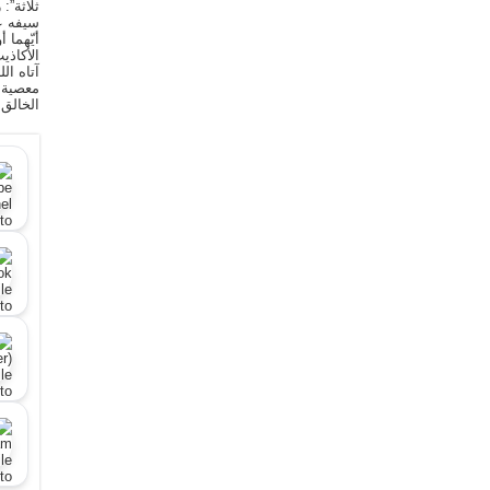
ثلاثة”:
سيفه ع
أيّهما 
الأكاذي
آتاه ال
معصية ا
الخالق