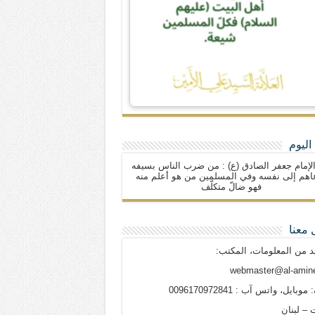
اليوم
لإمام جعفر الصادق (ع) : من ضرب الناس بسيفه
اهم إلى نفسه وفي المسلمين من هو أعلم منه
فهو ضالّ متكلّف
 معنا
د من المعلومات، المكتب:
webmaster@al-amine
وبايل، واتس آب : 0096170972841
 – لبنان