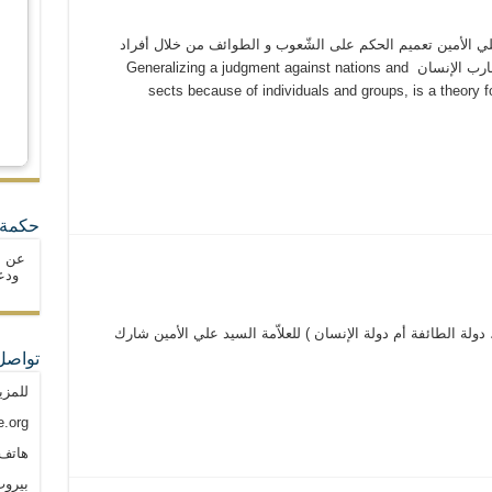
Ge العلاّمة السيد علي الأمين تعميم الحكم على الشّعوب و الطوائف من خلال أفراد
ومجموعات، نظريّة نهت عنها الأديان وخطّأتها تجارب الإنسان ‬ Generalizing a judgment against nations and
sects because of individuals and groups, is a theory f
حكمة 
عن ا
ودع
ولة الطائفة أم دولة الإنسان ) للعلاّمة السيد علي الأمين شارك
تواصل
للمزي
.org
هاتف: م
بيروت