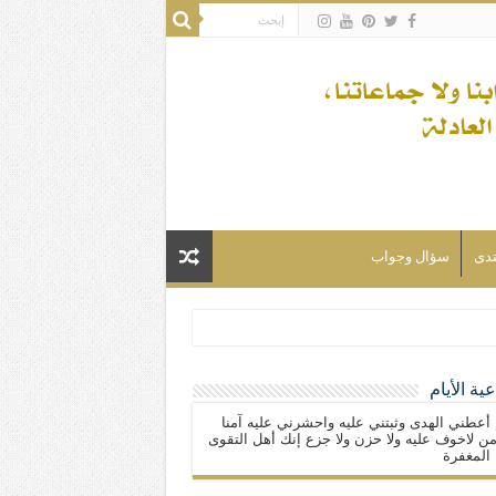
تدى
سؤال وجواب
ية الأيام
لسلام) فكلّ المسلمين شيعة.
 أعطني الهدى وثبتني عليه واحشرني عليه آمنا
ن لاخوف عليه ولا حزن ولا جزع إنك أهل التقوى
المغفرة