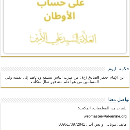
حكمة اليوم
عن الإمام جعفر الصادق (ع) : من ضرب الناس بسيفه ودعاهم إلى نفسه وفي
المسلمين من هو أعلم منه فهو ضالّ متكلّف
تواصل معنا
للمزيد من المعلومات، المكتب:
webmaster@al-amine.org
هاتف: موبايل، واتس آب : 0096170972841