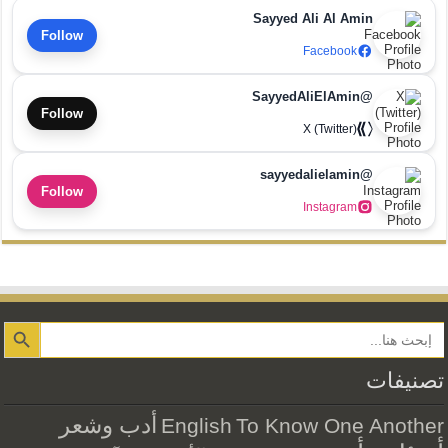
Sayyed Ali Al Amin
Follow
Facebook
@SayyedAliElAmin
Follow
X (Twitter)
@sayyedalielamin
Follow
Instagram
Search Button
تصنيفات
أدب وشعر
English
To Know One Another