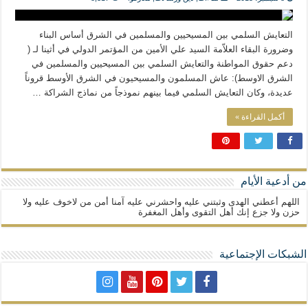
المذاهب ليست قدرًا لا يمكن تجاوزه
ليست المنفعة تأتي من إسلامية النّظام كما لا تأتي المضرة من مسيحية النظام
التعايش السلمي بين المسيحيين والمسلمين في الشرق أساس البناء
المتهاون بوطنه متهاون بدينه حتماً
وضرورة البقاء العلاّمة السيد علي الأمين من المؤتمر الدولي في أثينا لـ (
دعم حقوق المواطنة والتعايش السلمي بين المسيحيين والمسلمين في
نسج العلاقة مع الآخر تكون من خلال منظومة القيم و المبادئ الانسانية التي تجعل الن
الشرق الاوسط): عاش المسلمون والمسيحيون في الشرق الأوسط قروناً
عديدة، وكان التعايش السلمي فيما بينهم نموذجاً من نماذج الشراكة …
أكمل القراءة »
من أدعية الأيام
اللهم أعطني الهدى وثبتني عليه واحشرني عليه آمنا أمن من لاخوف عليه ولا
حزن ولا جزع إنك أهل التقوى وأهل المغفرة
الشبكات الإجتماعية