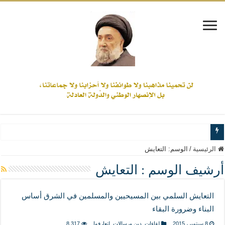
www.alamine.net
الرئيسية
/
الوسم:
التعايش
مواقف وآراء العلاّمة السيد علي الأمين من الأحداث والقضايا - اضغط للاطلاع
أرشيف الوسم :
التعايش
إذا كان التسنن هو الإيمان بسنة رسول الله ( صلى الله عليه وآله) فكلّ المسلمين سنّ
التعايش السلمي بين المسيحيين والمسلمين في الشرق أساس
علاقات المذاهب والأديان لا يجوز أن تكون على حساب الأوطان
البناء وضرورة البقاء
لن تحمينا مذاهبنا ولا طوائفنا ولا أحزابنا ولا جماعاتنا، بل الإنصهار الوطني والدولة العاد
8 سبتمبر، 2015
لقاءات
,
دين ورسالات
,
لتعارفوا
8,317