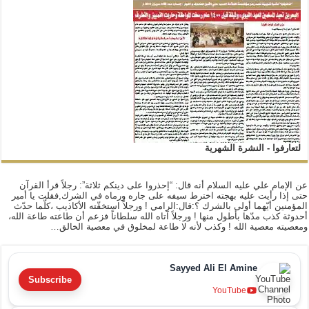
لتعارفوا - النشرة الشهرية
عن الإمام علي عليه السلام أنه قال: “إحذروا على دينكم ثلاثة”: رجلاً قرأ القرآن
حتى إذا رأيت عليه بهجته اخترط سيفه على جاره ورماه في الشرك,فقلت يا أمير
المؤمنين أيّهما أولى بالشرك ؟:قال:الرامي ! ورجلاً استخفّته الأكاذيب ،كلّما حدّث
أحدوثة كذب مدّها بأطول منها ! ورجلاً آتاه الله سلطاناً فزعم أن طاعته طاعة الله،
ومعصيته معصية الله ! وكذب لأنه لا طاعة لمخلوق في معصية الخالق…
Sayyed Ali El Amine
Subscribe
YouTube