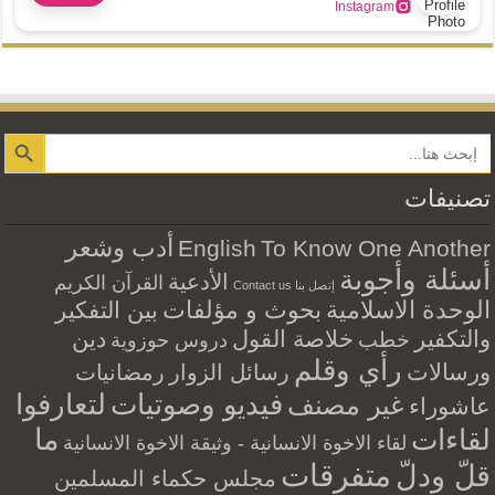
Instagram
Search Button
تصنيفات
أدب وشعر
English
To Know One Another
أسئلة وأجوبة
الأدعية
القرآن الكريم
إتصل بنا Contact us
الوحدة الاسلامية
بحوث و مؤلفات
بين التفكير
والتكفير
خلاصة القول
دين
خطب
دروس حوزوية
رأي وقلم
ورسالات
رسائل الزوار
رمضانيات
فيديو وصوتيات
لتعارفوا
غير مصنف
عاشوراء
ما
لقاءات
لقاء الاخوة الانسانية - وثيقة الاخوة الانسانية
متفرقات
قلّ ودلّ
مجلس حكماء المسلمين