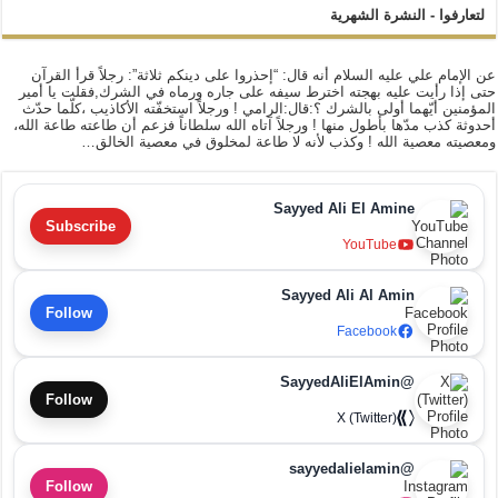
لتعارفوا - النشرة الشهرية
عن الإمام علي عليه السلام أنه قال: “إحذروا على دينكم ثلاثة”: رجلاً قرأ القرآن
حتى إذا رأيت عليه بهجته اخترط سيفه على جاره ورماه في الشرك,فقلت يا أمير
المؤمنين أيّهما أولى بالشرك ؟:قال:الرامي ! ورجلاً استخفّته الأكاذيب ،كلّما حدّث
أحدوثة كذب مدّها بأطول منها ! ورجلاً آتاه الله سلطاناً فزعم أن طاعته طاعة الله،
ومعصيته معصية الله ! وكذب لأنه لا طاعة لمخلوق في معصية الخالق…
Sayyed Ali El Amine
Subscribe
YouTube
Sayyed Ali Al Amin
Follow
Facebook
@SayyedAliElAmin
Follow
X (Twitter)
@sayyedalielamin
Follow