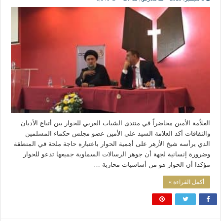
المذاهب ليست قدرًا لا يمكن تجاوزه
ليست المنفعة تأتي من إسلامية النّظام كما لا تأتي المضرة من مسيحية النظام
المتهاون بوطنه متهاون بدينه حتماً
نسج العلاقة مع الآخر تكون من خلال منظومة القيم و المبادئ الانسانية التي تجعل الن
العلاّمة الأمين محاضراً في منتدى الشباب العربي للحوار بين أتباع الأديان
والثقافات أكد العلامة السيد علي الأمين عضو مجلس حكماء المسلمين
الذي يرأسه شيخ الأزهر على أهمية الحوار باعتباره حاجة ملحة في المنطقة
وضرورة إنسانية لجهة أن جوهر الرسالات السماوية جميعها تدعو للحوار
مؤكدا أن الحوار هو من أساسيات محاربة …
أكمل القراءة »