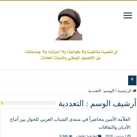
www.alamine.net
الرئيسية
/
الوسم:
التعددية
مواقف وآراء العلاّمة السيد علي الأمين من الأحداث والقضايا - اضغط للاطلاع
أرشيف الوسم :
التعددية
إذا كان التسنن هو الإيمان بسنة رسول الله ( صلى الله عليه وآله) فكلّ المسلمين سنّ
العلاّمة الأمين محاضراً في منتدى الشباب العربي للحوار بين أتباع
علاقات المذاهب والأديان لا يجوز أن تكون على حساب الأوطان
الأديان والثقافات
لن تحمينا مذاهبنا ولا طوائفنا ولا أحزابنا ولا جماعاتنا، بل الإنصهار الوطني والدولة العاد
1 سبتمبر، 2018
لتعارفوا
,
لقاءات
6,946