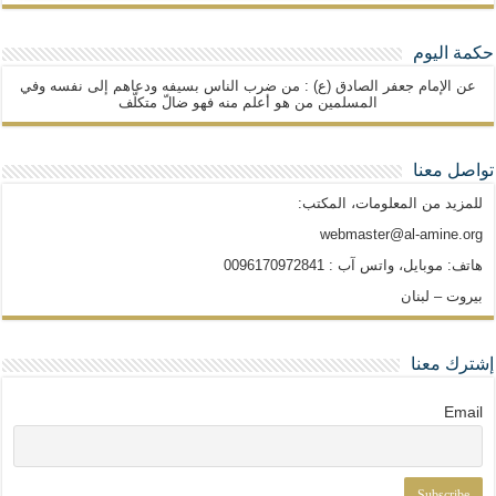
حكمة اليوم
عن الإمام جعفر الصادق (ع) : من ضرب الناس بسيفه ودعاهم إلى نفسه وفي
المسلمين من هو أعلم منه فهو ضالّ متكلّف
تواصل معنا
للمزيد من المعلومات، المكتب:
webmaster@al-amine.org
هاتف: موبايل، واتس آب : 0096170972841
بيروت – لبنان
إشترك معنا
Email