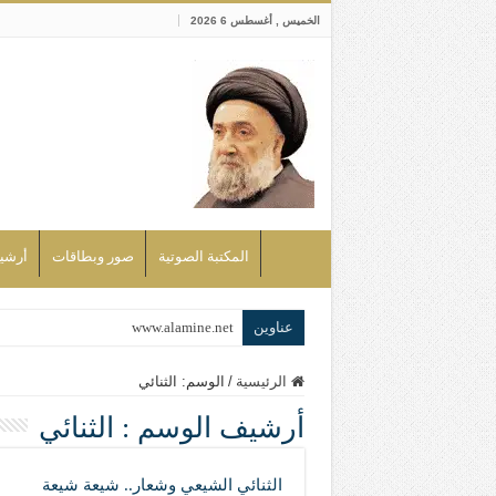
الخميس , أغسطس 6 2026
المكتبة الصوتية
صور وبطاقات
أرشيف bd
عناوين
www.alamine.net
مواقف وآراء العلاّمة السيد علي الأمين م
الرئيسية
/
الوسم:
الثنائي
إذا كان التسنن هو الإيمان بسنة رسول ال
أرشيف الوسم :
الثنائي
علاقات المذاهب والأديان لا يجوز أن تك
لن تحمينا مذاهبنا ولا طوائفنا ولا أحزابنا 
الثنائي الشيعي وشعار.. شيعة شيعة