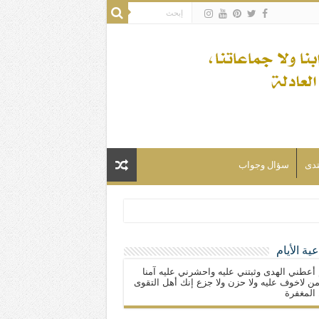
تدى
سؤال وجواب
ية الأيام
لسلام) فكلّ المسلمين شيعة.
 أعطني الهدى وثبتني عليه واحشرني عليه آمنا
ن لاخوف عليه ولا حزن ولا جزع إنك أهل التقوى
المغفرة