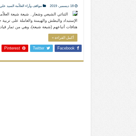
المذاهب ليست قدرًا لا يمكن تجاوزه
18 ديسمبر، 2019
مواقف وآراء العلاّمة السيد علي
ليست المنفعة تأتي من إسلامية النّظام ك
الثنائي الشيعي وشعار.. شيعة شيعة العلاّ
الإستبداد والبطش والهيمنة والعاملة على تربية 
المتهاون بوطنه متهاون بدينه حتماً
هتافات أتباعهم (شيعة شيعة)، وهي من ثمار قياد
نسج العلاقة مع الآخر تكون من خلال منظوم
أكمل القراءة »
Pinterest
Twitter
Facebook
تيك توك