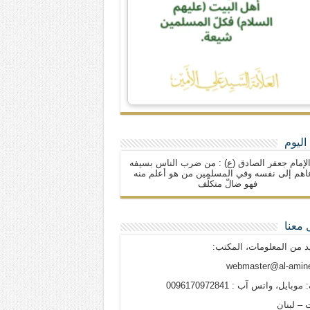
اليوم
لإمام جعفر الصادق (ع) : من ضرب الناس بسيفه
اهم إلى نفسه وفي المسلمين من هو أعلم منه
فهو ضالّ متكلّف
 معنا
د من المعلومات، المكتب:
webmaster@al-amine
وبايل، واتس آب : 0096170972841
 – لبنان