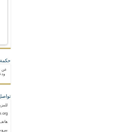
حكمة 
عن ا
ودع
تواصل
للمزي
.org
هاتف: م
بيروت