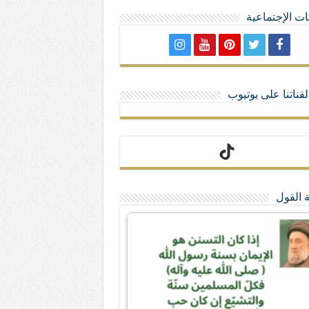
ت الإجتماعية
لا تمنحهم الامتيازات أنساب و أديان
قناتنا على يوتيوب
 القول