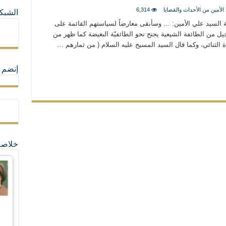
 الأمين من الأحداث والقضايا
6,314
الشبكا
ما لا تأتي المضرة من مسيحية النظام
مة السيد علي الأمين: … وسأبقى معارضاً لسياستهم القائمة على
جيل من الطائفة الشيعية يجنح نحو الطائفيّة البغيضة كما ظهر من
ة الثنائي، وكما قال السيد المسيح عليه السلام ( من ثمارهم …
ة القيم و المبادئ الانسانية التي تجعل الناس سواسية لا تفرق بينهم أعراق و ألوان و 
إنضم ل
خلاصة