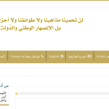
Scri
نشرة لتعارفوا
English
تواصل معنا Contact us
المن
ن الأحداث والقضايا - اضغط للاطلاع
من أدع
له ( صلى الله عليه وآله) فكلّ المسلمين سنّة والتشيّع إن كان حب أهل البيت (عليهم ا
اللهم
ون على حساب الأوطان
أمن م
وأهل 
ولا جماعاتنا، بل الإنصهار الوطني والدولة العادلة