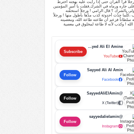
 رجلاً قرأ القرآن حتى إذا رأيت عليه بهجته اخترط
لى جاره ورماه في الشرك,فقلت يا أمير المؤمنين
أولى بالشرك ؟:قال:الرامي ! ورجلاً استخفّته
ب ،كلّما حدّث أحدوثة كذب مدّها بأطول منها ! ورجلاً
له سلطاناً فزعم أن طاعته طاعة الله، ومعصيته
لله ! وكذب لأنه لا طاعة لمخلوق في معصية
…
Sayyed Ali El Amine
Subscribe
YouTube
Sayyed Ali Al Amin
Follow
Facebook
@SayyedAliElAmin
Follow
X (Twitter)
@sayyedalielamin
Follow
Instagram