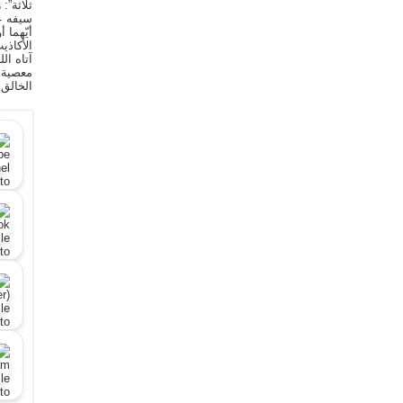
ثلاثة”:
سيفه ع
أيّهما 
الأكاذي
آتاه ال
معصية ا
الخالق