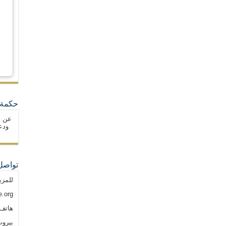
حكمة 
عن ا
ودع
تواصل
للمزي
.org
هاتف: م
بيروت