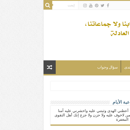
تدى
سؤال وجواب
ية الأيام
لسلام) فكلّ المسلمين شيعة.
 أعطني الهدى وثبتني عليه واحشرني عليه آمنا
ن لاخوف عليه ولا حزن ولا جزع إنك أهل التقوى
المغفرة