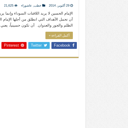
المذاهب ليست قدرًا لا يمكن تجاوزه
29 أكتوبر، 2014
خطب
,
عاشوراء
21,625
ليست المنفعة تأتي من إسلامية النّظام ك
الإمام الحسين لا يريد اللافتات السوداء وإنما ير
أن تحمل الأهداف التي انطلق من أجلها الإمام ا
المتهاون بوطنه متهاون بدينه حتماً
الظلم والجور والعدوان. أن تكون حسينياً، يعن
نسج العلاقة مع الآخر تكون من خلال منظوم
أكمل القراءة »
Pinterest
Twitter
Facebook
تيك توك