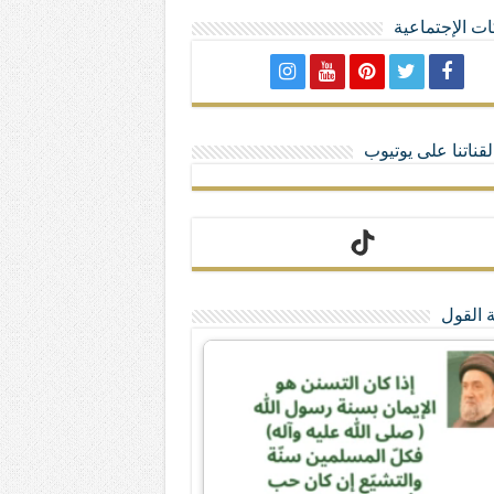
ت الإجتماعية
لا تمنحهم الامتيازات أنساب و أديان
قناتنا على يوتيوب
 القول