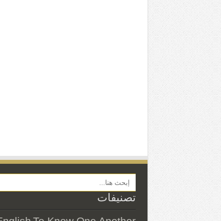
Search Button
تصنيفات
English
To Know One Another