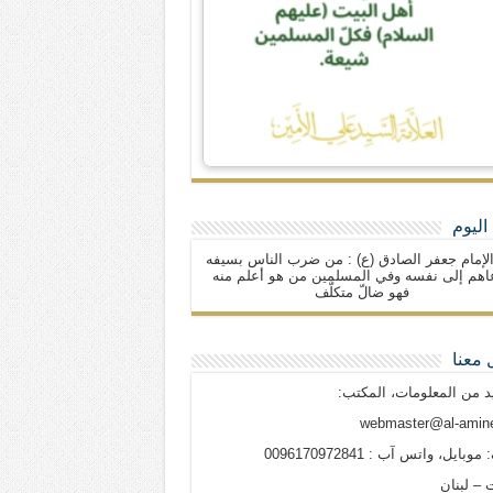
اليوم
لإمام جعفر الصادق (ع) : من ضرب الناس بسيفه
اهم إلى نفسه وفي المسلمين من هو أعلم منه
فهو ضالّ متكلّف
 معنا
د من المعلومات، المكتب:
webmaster@al-amine
وبايل، واتس آب : 0096170972841
 – لبنان