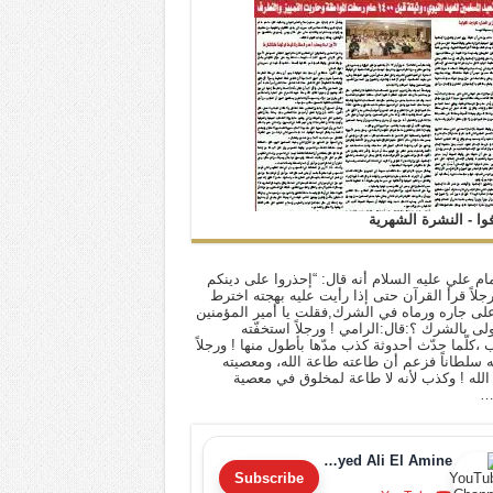
فوا - النشرة الشهرية
ام علي عليه السلام أنه قال: “إحذروا على دينكم
 رجلاً قرأ القرآن حتى إذا رأيت عليه بهجته اخترط
لى جاره ورماه في الشرك,فقلت يا أمير المؤمنين
أولى بالشرك ؟:قال:الرامي ! ورجلاً استخفّته
ب ،كلّما حدّث أحدوثة كذب مدّها بأطول منها ! ورجلاً
له سلطاناً فزعم أن طاعته طاعة الله، ومعصيته
لله ! وكذب لأنه لا طاعة لمخلوق في معصية
…
Sayyed Ali El Amine
Subscribe