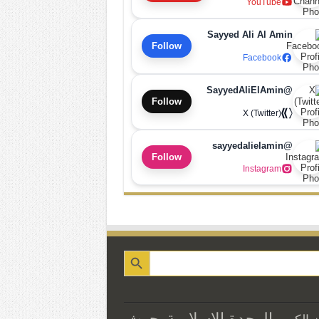
YouTube
Sayyed Ali Al Amin
Follow
Facebook
@SayyedAliElAmin
Follow
X (Twitter)
@sayyedalielamin
Follow
Instagram
الوحدة الاسلامية
بحوث