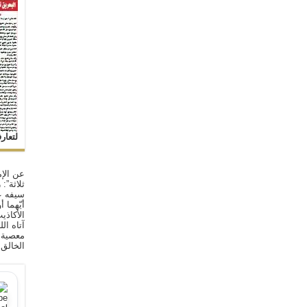
لتعار
عن الإم
ثلاثة”:
سيفه ع
أيّهما 
الأكاذي
آتاه ال
معصية ا
الخالق