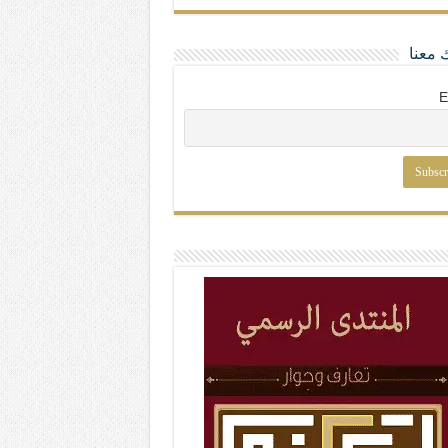
 معنا
E