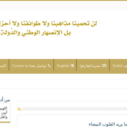
Scri
نشرة لتعارفوا
English
تواصل معنا Contact us
المن
ن الأحداث والقضايا - اضغط للاطلاع
من أدع
له ( صلى الله عليه وآله) فكلّ المسلمين سنّة والتشيّع إن كان حب أهل البيت (عليهم ا
اللهم
ون على حساب الأوطان
أمن م
وأهل 
ولا جماعاتنا، بل الإنصهار الوطني والدولة العادلة
ما يريد القلوب البيضاء