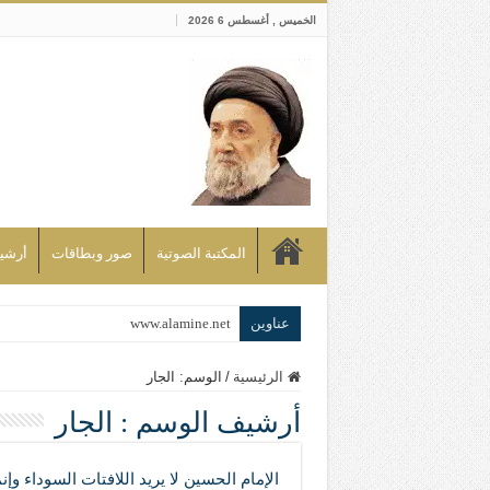
الخميس , أغسطس 6 2026
المكتبة الصوتية
صور وبطاقات
أرشيف bd
عناوين
www.alamine.net
مواقف وآراء العلاّمة السيد علي الأمين م
الرئيسية
/
الوسم:
الجار
إذا كان التسنن هو الإيمان بسنة رسول ال
أرشيف الوسم :
الجار
علاقات المذاهب والأديان لا يجوز أن تك
لن تحمينا مذاهبنا ولا طوائفنا ولا أحزابنا 
الإمام الحسين لا يريد اللافتات السوداء وإن