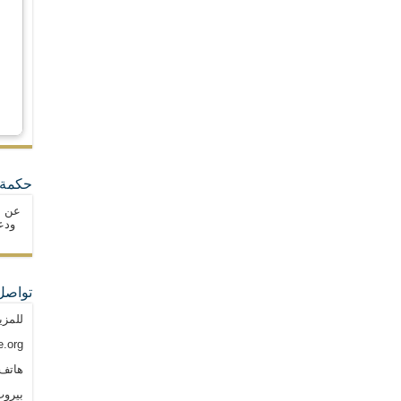
حكمة 
عن ا
ودع
تواصل
للمزي
.org
هاتف: م
بيروت