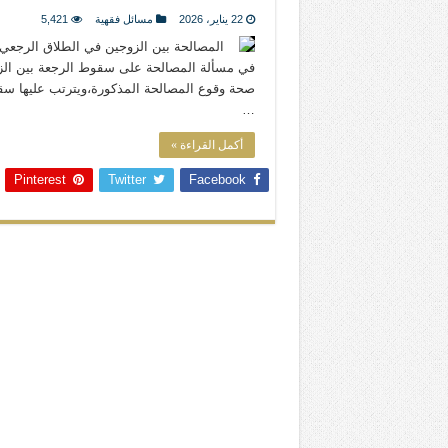
المذاهب ليست قدرًا لا يمكن تجاوزه
22 يناير، 2026
مسائل فقهية
5,421
ليست المنفعة تأتي من إسلامية النّظام ك
المصالحة بين الزوجين في الطلاق الرجعي
في مسألة المصالحة على سقوط الرجعة بين الزو
المتهاون بوطنه متهاون بدينه حتماً
صحة وقوع المصالحة المذكورة،ويترتب عليها سقو
نسج العلاقة مع الآخر تكون من خلال منظوم
…
أكمل القراءة »
Pinterest
Twitter
Facebook
تيك توك