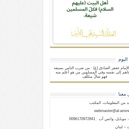
اليوم
لإمام جعفر الصادق (ع) : من ضرب الناس بسيفه
اهم إلى نفسه وفي المسلمين من هو أعلم منه
فهو ضالّ متكلّف
 معنا
د من المعلومات، المكتب:
webmaster@al-amine
وبايل، واتس آب : 0096170972841
 – لبنان