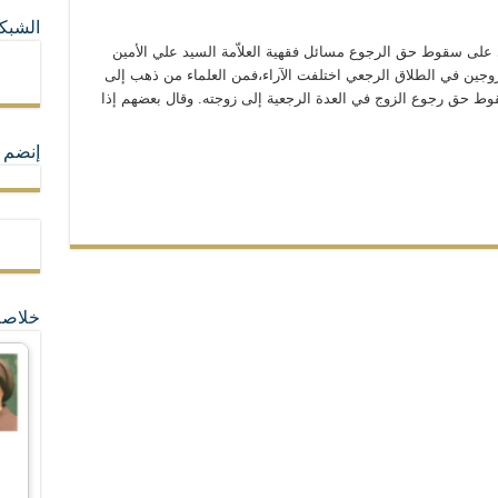
الشبكا
ما لا تأتي المضرة من مسيحية النظام
 على سقوط حق الرجوع مسائل فقهية العلاّمة السيد علي الأمين
جين في الطلاق الرجعي اختلفت الآراء،فمن العلماء من ذهب إلى
ط حق رجوع الزوج في العدة الرجعية إلى زوجته. وقال بعضهم إذا
ة القيم و المبادئ الانسانية التي تجعل الناس سواسية لا تفرق بينهم أعراق و ألوان و 
إنضم ل
خلاصة