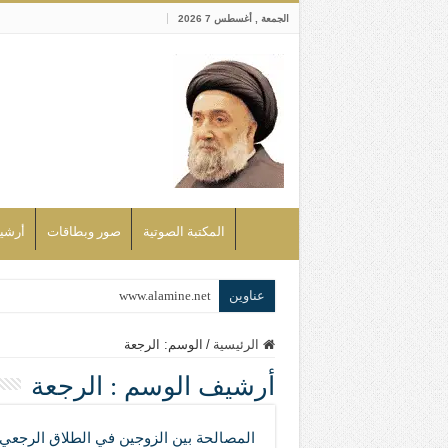
الجمعة , أغسطس 7 2026
المكتبة الصوتية
صور وبطاقات
أرشيف bd
عناوين
www.alamine.net
مواقف وآراء العلاّمة السيد علي الأمين م
الرئيسية
/
الوسم:
الرجعة
إذا كان التسنن هو الإيمان بسنة رسول ال
أرشيف الوسم :
الرجعة
علاقات المذاهب والأديان لا يجوز أن تك
لن تحمينا مذاهبنا ولا طوائفنا ولا أحزابنا 
المصالحة بين الزوجين في الطلاق الرجع