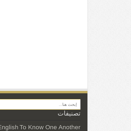
Search Button
تصنيفات
English
To Know One Another