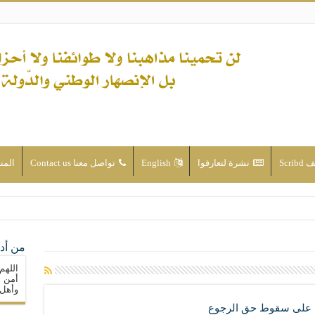
Scri
نشرة لتعارفوا
English
تواصل معنا Contact us
المن
ن الأحداث والقضايا - اضغط للاطلاع
من أدع
له ( صلى الله عليه وآله) فكلّ المسلمين سنّة والتشيّع إن كان حب أهل البيت (عليهم ا
اللهم
ون على حساب الأوطان
أمن م
وأهل 
ولا جماعاتنا، بل الإنصهار الوطني والدولة العادلة
ي على سقوط حق الرجوع