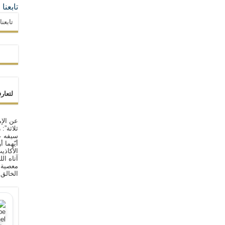
تابعنا
تابعن
لتعار
عن الإم
ثلاثة”:
سيفه ع
أيّهما 
الأكاذي
آتاه ال
معصية ا
الخالق