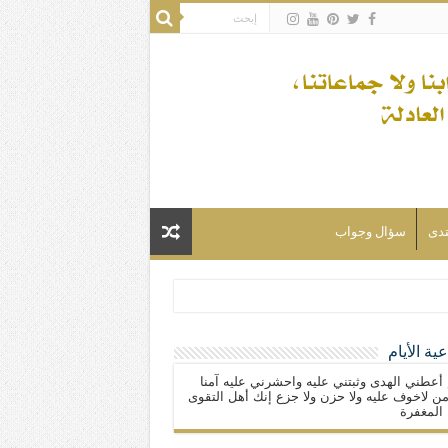
تدى
سؤال وجواب
ية الأيام
لسلام) فكلّ المسلمين شيعة.
 أعطني الهدى وثبتني عليه واحشرني عليه آمنا
ن لاخوف عليه ولا حزن ولا جزع إنك أهل التقوى
المغفرة