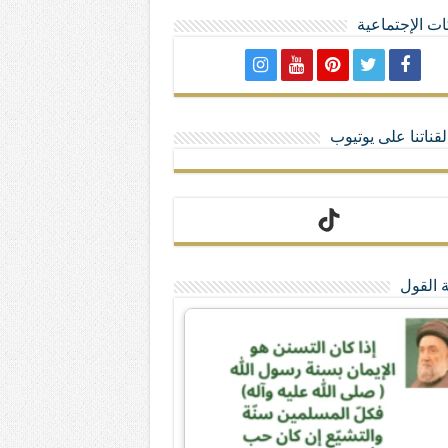
ت الإجتماعية
لا تمنحهم الامتيازات أنساب و أديان
قناتنا على يوتيوب
 القول