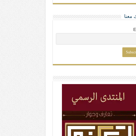
 معنا
E