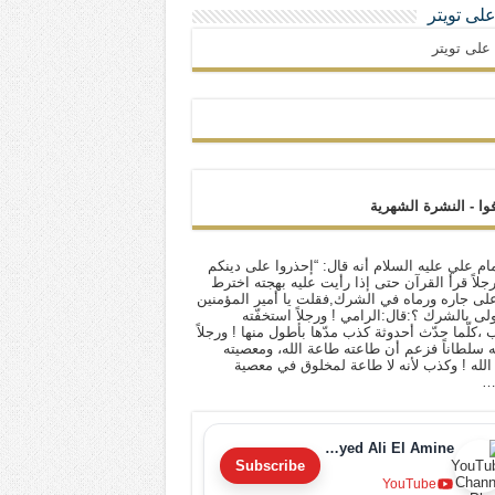
 على تويتر
ا على تويتر
فوا - النشرة الشهرية
ام علي عليه السلام أنه قال: “إحذروا على دينكم
 رجلاً قرأ القرآن حتى إذا رأيت عليه بهجته اخترط
لى جاره ورماه في الشرك,فقلت يا أمير المؤمنين
أولى بالشرك ؟:قال:الرامي ! ورجلاً استخفّته
ب ،كلّما حدّث أحدوثة كذب مدّها بأطول منها ! ورجلاً
له سلطاناً فزعم أن طاعته طاعة الله، ومعصيته
لله ! وكذب لأنه لا طاعة لمخلوق في معصية
…
Sayyed Ali El Amine
Subscribe
YouTube