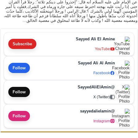
عن الإمام علي عليه السلام أنه قال: “إحذروا على دينكم ثلاثة”: رجلاً قرأ القرآن
حتى إذا رأيت عليه بهجته اخترط سيفه على جاره ورماه في الشرك,فقلت يا أمير
المؤمنين أيّهما أولى بالشرك ؟:قال:الرامي ! ورجلاً استخفّته الأكاذيب ،كلّما حدّث
أحدوثة كذب مدّها بأطول منها ! ورجلاً آتاه الله سلطاناً فزعم أن طاعته طاعة الله،
ومعصيته معصية الله ! وكذب لأنه لا طاعة لمخلوق في معصية الخالق…
Sayyed Ali El Amine
Subscribe
YouTube
Sayyed Ali Al Amin
Follow
Facebook
@SayyedAliElAmin
Follow
X (Twitter)
@sayyedalielamin
Follow
Instagram