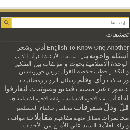
Search Button
تصنيفات
أدب وشعر
English
To Know One Another
أسئلة وأجوبة
الأدعية
القرآن الكريم
إتصل بنا Contact us
الوحدة الاسلامية
بحوث و مؤلفات
بين التفكير
والتكفير
خلاصة القول
دين
خطب
دروس حوزوية
رأي وقلم
ورسالات
رسائل الزوار
رمضانيات
فيديو وصوتيات
لتعارفوا
غير مصنف
عاشوراء
ما
لقاءات
لقاء الاخوة الانسانية - وثيقة الاخوة الانسانية
متفرقات
قلّ ودلّ
مجلس حكماء المسلمين
مقابلات
محاضرات
مفاهيم
مواقف
مسائل فقهية
وآراء العلاّمة السيد علي الأمين من الأحداث