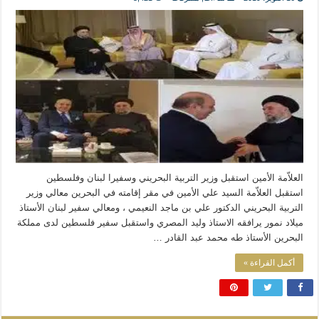
المذاهب ليست قدرًا لا يمكن تجاوزه
ليست المنفعة تأتي من إسلامية النّظام كما لا تأتي المضرة من مسيحية النظام
المتهاون بوطنه متهاون بدينه حتماً
نسج العلاقة مع الآخر تكون من خلال منظومة القيم و المبادئ الانسانية التي تجعل الن
العلاّمة الأمين استقبل وزير التربية البحريني وسفيرا لبنان وفلسطين
استقبل العلاّمة السيد علي الأمين في مقر إقامته في البحرين معالي وزير
التربية البحريني الدكتور علي بن ماجد النعيمي ، ومعالي سفير لبنان الأستاذ
ميلاد نمور يرافقه الاستاذ وليد المصري واستقبل سفير فلسطين لدى مملكة
البحرين الأستاذ طه محمد عبد القادر …
أكمل القراءة »