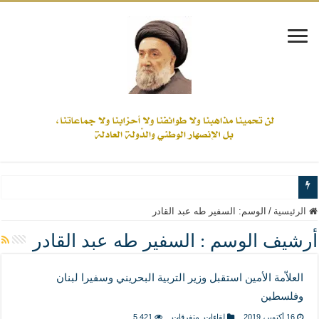
www.alamine.net
الرئيسية
/
الوسم:
السفير طه عبد القادر
مواقف وآراء العلاّمة السيد علي الأمين من الأحداث والقضايا - اضغط للاطلاع
أرشيف الوسم :
السفير طه عبد القادر
إذا كان التسنن هو الإيمان بسنة رسول الله ( صلى الله عليه وآله) فكلّ المسلمين سنّ
العلاّمة الأمين استقبل وزير التربية البحريني وسفيرا لبنان
علاقات المذاهب والأديان لا يجوز أن تكون على حساب الأوطان
وفلسطين
لن تحمينا مذاهبنا ولا طوائفنا ولا أحزابنا ولا جماعاتنا، بل الإنصهار الوطني والدولة العاد
16 أكتوبر، 2019
لقاءات
,
متفرقات
5,421