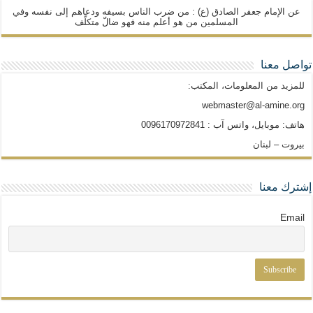
عن الإمام جعفر الصادق (ع) : من ضرب الناس بسيفه ودعاهم إلى نفسه وفي
المسلمين من هو أعلم منه فهو ضالّ متكلّف
تواصل معنا
للمزيد من المعلومات، المكتب:
webmaster@al-amine.org
هاتف: موبايل، واتس آب : 0096170972841
بيروت – لبنان
إشترك معنا
Email