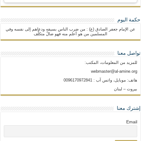
حكمة اليوم
عن الإمام جعفر الصادق (ع) : من ضرب الناس بسيفه ودعاهم إلى نفسه وفي
المسلمين من هو أعلم منه فهو ضالّ متكلّف
تواصل معنا
للمزيد من المعلومات، المكتب:
webmaster@al-amine.org
هاتف: موبايل، واتس آب : 0096170972841
بيروت – لبنان
إشترك معنا
Email