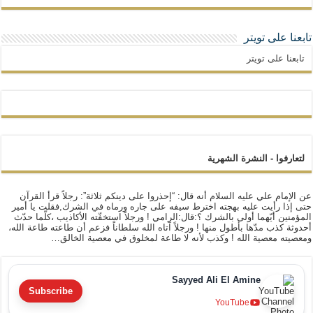
تابعنا على تويتر
تابعنا على تويتر
لتعارفوا - النشرة الشهرية
عن الإمام علي عليه السلام أنه قال: “إحذروا على دينكم ثلاثة”: رجلاً قرأ القرآن
حتى إذا رأيت عليه بهجته اخترط سيفه على جاره ورماه في الشرك,فقلت يا أمير
المؤمنين أيّهما أولى بالشرك ؟:قال:الرامي ! ورجلاً استخفّته الأكاذيب ،كلّما حدّث
أحدوثة كذب مدّها بأطول منها ! ورجلاً آتاه الله سلطاناً فزعم أن طاعته طاعة الله،
ومعصيته معصية الله ! وكذب لأنه لا طاعة لمخلوق في معصية الخالق…
Sayyed Ali El Amine
Subscribe
YouTube