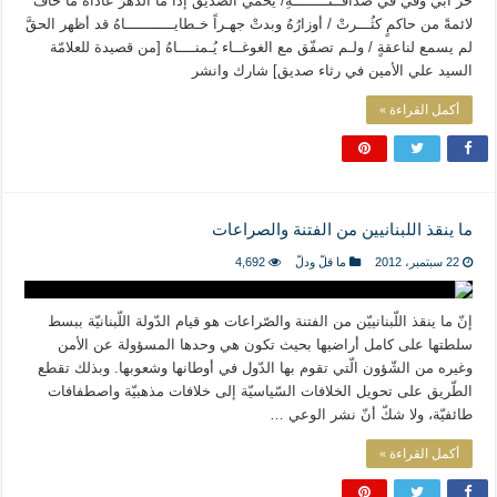
حرٌّ أبيٌّ وفيٌّ في صداقــتــــــــهِ/ يحمي الصّديق إذا ما الدّهرُ عاداهُ ما خاف
لائمةً من حاكمٍ كثُـــرتْ / أوزارُهُ وبدتْ جهـراً خـطايـــــــــــاهُ قد أظهر الحقَّ
لم يسمع لناعقةٍ / ولـم تصفّق مع الغوغــاء يُـمنــــاهُ [من قصيدة للعلامّة
السيد علي الأمين في رثاء صديق] شارك وانشر
أكمل القراءة »
ما ينقذ اللبنانيين من الفتنة والصراعات
22 سبتمبر، 2012
ما قلّ ودلّ
4,692
إنّ ما ينقذ اللّبنانييّن من الفتنة والصّراعات هو قيام الدّولة اللّبنانيّة ببسط
سلطتها على كامل أراضيها بحيث تكون هي وحدها المسؤولة عن الأمن
وغيره من الشّؤون الّتي تقوم بها الدّول في أوطانها وشعوبها. وبذلك تقطع
الطّريق على تحويل الخلافات السّياسيّة إلى خلافات مذهبيّة واصطفافات
طائفيّة، ولا شكّ أنّ نشر الوعي …
أكمل القراءة »