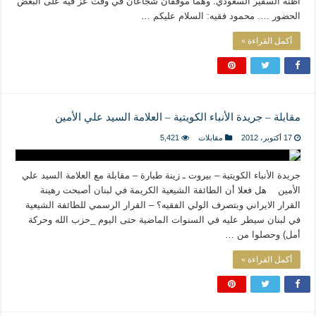
أظنه السفير السعودي. وهما موقفان شجاعان في وقت عز فيه على البعض
الحضور …. محمود فقيه: السلام عليكم …
أكمل القراءة »
مقابلة – جريدة الأنباء الكويتية – العلامة السيد علي الأمين
17 أكتوبر، 2012
مقابلات
5,421
جريدة الأنباء الكويتية – بيروت ـ زينة طبارة – مقابلة مع العلامة السيد علي
الأمين هل فعلا أن الطائفة الشيعية الكريمة في لبنان أصبحت رهينة
القرار الايراني وبتصرف الولي الفقيه؟ – القرار الرسمي للطائفة الشيعية
في لبنان سيطر عليه في السنوات الماضية حتى اليوم _حزب الله وحركة
أمل) وحصلوا من …
أكمل القراءة »