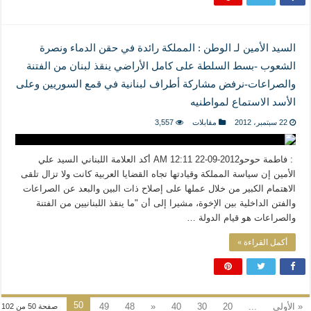
السيد الأمين لـ الوطن : المملكة رائدة في حقن الدماء ونصرة
الشعوب -بسط السلطة على كامل الأراضي ينقذ لبنان من الفتنة
والصراعات-نرفض مشاركة أطراف لبنانية في قمع السوريين وعلى
الأسد الاستماع لمواطنيه
22 سبتمبر، 2012
مقابلات
3,557
: فاطمة حوحو2012-09-22 12:11 AM أكد العلامة اللبناني السيد علي
الأمين إن سياسة المملكة وقيادتها تجاه القضايا العربية كانت ولا تزال تلقى
الاهتمام الكبير من خلال عملها على إصلاح ذات البين والبعد عن الصراعات
والفتن الداخلية بين الإخوة، مشيرا إلى أن "ما ينقذ اللبنانيين من الفتنة
والصراعات هو قيام الدولة …
أكمل القراءة »
50
« الأولى
...
20
30
40
«
48
49
صفحة 50 من 102