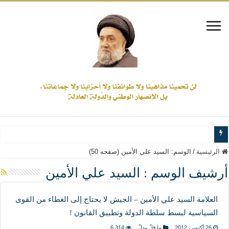
www.alamine.net
الرئيسية
/
الوسم:
السيد علي الأمين
(صفحه 50)
مواقف وآراء العلاّمة السيد علي الأمين من الأحداث والقضايا - اضغط للاطلاع
أرشيف الوسم :
السيد علي الأمين
إذا كان التسنن هو الإيمان بسنة رسول الله ( صلى الله عليه وآله) فكلّ المسلمين سنّ
العلامة السيد علي الأمين – الجيش لا يحتاج إلى الغطاء من القوى
علاقات المذاهب والأديان لا يجوز أن تكون على حساب الأوطان
السياسية لبسط سلطة الدولة وتطبيق القانون !
لن تحمينا مذاهبنا ولا طوائفنا ولا أحزابنا ولا جماعاتنا، بل الإنصهار الوطني والدولة العاد
26 أكتوبر، 2012
ما قلّ ودلّ
6,314