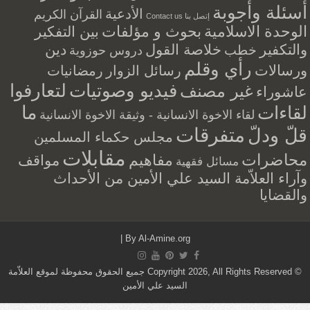
أسئلة وأجوبة
الأدعية
القرآن الكريم
إتصل بنا Contact us
الوحدة الاسلامية
بحوث و مؤلفات
بين التفكير
والتكفير
خلاصة القول
دين
خطب
دروس حوزوية
رأي وقلم
ورسالات
رسائل الزوار
رمضانيات
فيديو وصوتيات
لتعارفوا
غير مصنف
عاشوراء
ما
لقاءات
لقاء الاخوة الانسانية - وثيقة الاخوة الانسانية
متفرقات
قلّ ودلّ
مجلس حكماء المسلمين
مقابلات
محاضرات
مفاهيم
مواقف
مسائل فقهية
وآراء العلاّمة السيد علي الأمين من الأحداث
والقضايا
|
By
Al-Amine.org
© Copyright 2026, All Rights Reserved جميع الحقوق محفوظة لموقع العلاّمة
السيد علي الأمين