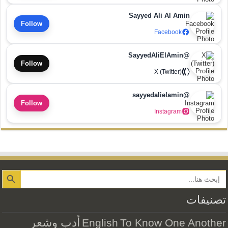
Sayyed Ali Al Amin
Follow
Facebook
@SayyedAliElAmin
Follow
X (Twitter)
@sayyedalielamin
Follow
Instagram
Search Button
تصنيفات
أدب وشعر
English
To Know One Another