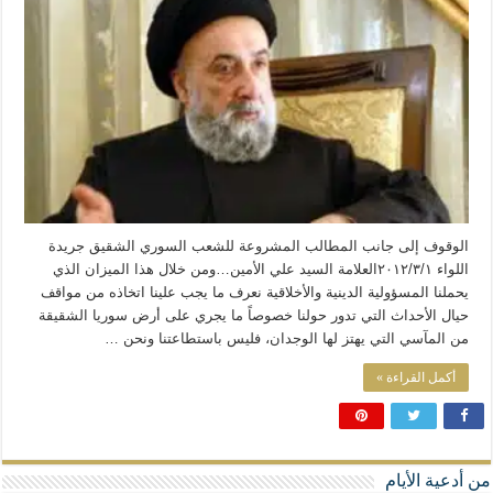
المذاهب ليست قدرًا لا يمكن تجاوزه
ليست المنفعة تأتي من إسلامية النّظام كما لا تأتي المضرة من مسيحية النظام
المتهاون بوطنه متهاون بدينه حتماً
نسج العلاقة مع الآخر تكون من خلال منظومة القيم و المبادئ الانسانية التي تجعل الن
الوقوف إلى جانب المطالب المشروعة للشعب السوري الشقيق جريدة
اللواء ٢٠١٢/٣/١العلامة السيد علي الأمين…ومن خلال هذا الميزان الذي
يحملنا المسؤولية الدينية والأخلاقية نعرف ما يجب علينا اتخاذه من مواقف
حيال الأحداث التي تدور حولنا خصوصاً ما يجري على أرض سوريا الشقيقة
من المآسي التي يهتز لها الوجدان، فليس باستطاعتنا ونحن …
أكمل القراءة »
من أدعية الأيام