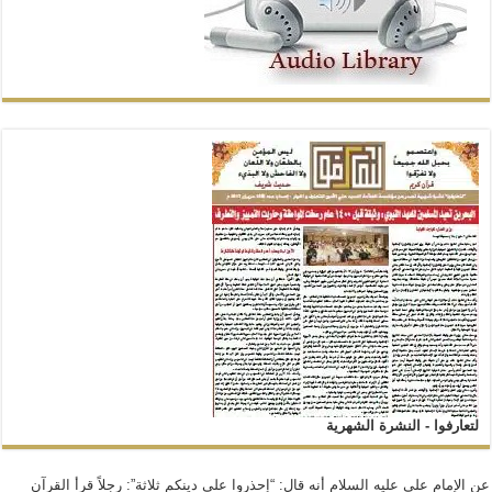
لتعارفوا - النشرة الشهرية
عن الإمام علي عليه السلام أنه قال: “إحذروا على دينكم ثلاثة”: رجلاً قرأ القرآن