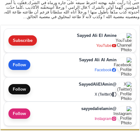
حتى إذا رأيت عليه بهجته اخترط سيفه على جاره ورماه في الشرك,فقلت يا أمير
المؤمنين أيّهما أولى بالشرك ؟:قال:الرامي ! ورجلاً استخفّته الأكاذيب ،كلّما حدّث
أحدوثة كذب مدّها بأطول منها ! ورجلاً آتاه الله سلطاناً فزعم أن طاعته طاعة الله،
ومعصيته معصية الله ! وكذب لأنه لا طاعة لمخلوق في معصية الخالق…
Sayyed Ali El Amine
Subscribe
YouTube
Sayyed Ali Al Amin
Follow
Facebook
@SayyedAliElAmin
Follow
X (Twitter)
@sayyedalielamin
Follow
Instagram