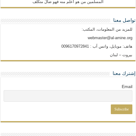
المسلمين من هو أعلم منه فهو ضالّ متكلّف
تواصل معنا
للمزيد من المعلومات، المكتب:
webmaster@al-amine.org
هاتف: موبايل، واتس آب : 0096170972841
بيروت – لبنان
إشترك معنا
Email