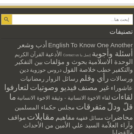
Search Button
تصنيفات
أدب وشعر
English
To Know One Another
أسئلة وأجوبة
الأدعية
القرآن الكريم
إتصل بنا Contact us
الوحدة الاسلامية
بحوث و مؤلفات
بين التفكير
والتكفير
خلاصة القول
دين
خطب
دروس حوزوية
رأي وقلم
ورسالات
رسائل الزوار
رمضانيات
فيديو وصوتيات
لتعارفوا
غير مصنف
عاشوراء
ما
لقاءات
لقاء الاخوة الانسانية - وثيقة الاخوة الانسانية
متفرقات
قلّ ودلّ
مجلس حكماء المسلمين
مقابلات
محاضرات
مفاهيم
مواقف
مسائل فقهية
وآراء العلاّمة السيد علي الأمين من الأحداث
والقضايا