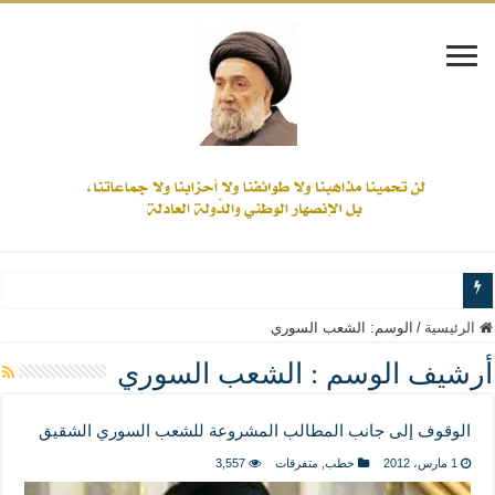
www.alamine.net
الرئيسية
/
الوسم:
الشعب السوري
مواقف وآراء العلاّمة السيد علي الأمين من الأحداث والقضايا - اضغط للاطلاع
أرشيف الوسم :
الشعب السوري
إذا كان التسنن هو الإيمان بسنة رسول الله ( صلى الله عليه وآله) فكلّ المسلمين سنّ
الوقوف إلى جانب المطالب المشروعة للشعب السوري الشقيق
علاقات المذاهب والأديان لا يجوز أن تكون على حساب الأوطان
1 مارس، 2012
خطب
,
متفرقات
3,557
لن تحمينا مذاهبنا ولا طوائفنا ولا أحزابنا ولا جماعاتنا، بل الإنصهار الوطني والدولة العاد