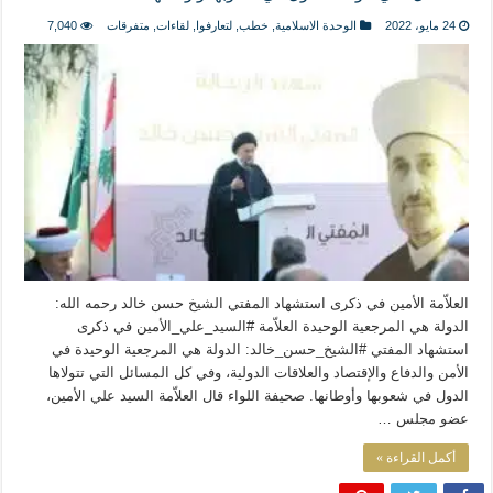
المذاهب ليست قدرًا لا يمكن تجاوزه
24 مايو، 2022
الوحدة الاسلامية
,
خطب
,
لتعارفوا
,
لقاءات
,
متفرقات
7,040
ليست المنفعة تأتي من إسلامية النّظام كما لا تأتي المضرة من مسيحية النظام
المتهاون بوطنه متهاون بدينه حتماً
نسج العلاقة مع الآخر تكون من خلال منظومة القيم و المبادئ الانسانية التي تجعل الن
العلاّمة الأمين في ذكرى استشهاد المفتي الشيخ حسن خالد رحمه الله:
الدولة هي المرجعية الوحيدة العلاّمة #السيد_علي_الأمين في ذكرى
استشهاد المفتي #الشيخ_حسن_خالد: الدولة هي المرجعية الوحيدة في
الأمن والدفاع والإقتصاد والعلاقات الدولية، وفي كل المسائل التي تتولاها
الدول في شعوبها وأوطانها. صحيفة اللواء قال العلاّمة السيد علي الأمين،
عضو مجلس …
أكمل القراءة »