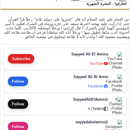
لتعارفوا - النشرة الشهرية
عن الإمام علي عليه السلام أنه قال: “إحذروا على دينكم ثلاثة”: رجلاً قرأ القرآن
حتى إذا رأيت عليه بهجته اخترط سيفه على جاره ورماه في الشرك,فقلت يا أمير
المؤمنين أيّهما أولى بالشرك ؟:قال:الرامي ! ورجلاً استخفّته الأكاذيب ،كلّما حدّث
أحدوثة كذب مدّها بأطول منها ! ورجلاً آتاه الله سلطاناً فزعم أن طاعته طاعة الله،
ومعصيته معصية الله ! وكذب لأنه لا طاعة لمخلوق في معصية الخالق…
Sayyed Ali El Amine
Subscribe
YouTube
Sayyed Ali Al Amin
Follow
Facebook
@SayyedAliElAmin
Follow
X (Twitter)
@sayyedalielamin
Follow