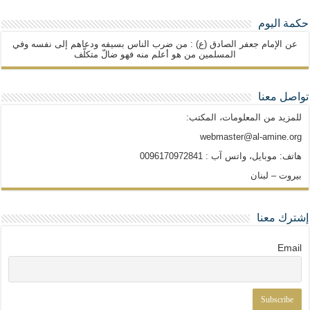
حكمة اليوم
عن الإمام جعفر الصادق (ع) : من ضرب الناس بسيفه ودعاهم إلى نفسه وفي
المسلمين من هو أعلم منه فهو ضالّ متكلّف
تواصل معنا
للمزيد من المعلومات، المكتب:
webmaster@al-amine.org
هاتف: موبايل، واتس آب : 0096170972841
بيروت – لبنان
إشترك معنا
Email