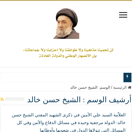
www.alamine.net
الرئيسية
/
الوسم:
الشيخ حسن خالد
مواقف وآراء العلاّمة السيد علي الأمين من الأحداث والقضايا - اضغط للاطلاع
أرشيف الوسم :
الشيخ حسن خالد
إذا كان التسنن هو الإيمان بسنة رسول الله ( صلى الله عليه وآله) فكلّ المسلمين سنّ
العلاّمة السيد علي الأمين في ذكرى الشهيد المفتي الشيخ حسن
علاقات المذاهب والأديان لا يجوز أن تكون على حساب الأوطان
خالد: الدولة مرجعية وحيدة في مسائل الدفاع والأمن وفي كل
لن تحمينا مذاهبنا ولا طوائفنا ولا أحزابنا ولا جماعاتنا، بل الإنصهار الوطني والدولة العاد
المسائل التي تتولاها الدول في شعوبها وأوطانها