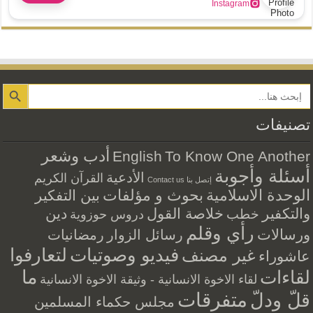
Instagram
Search Button
تصنيفات
أدب وشعر
English
To Know One Another
أسئلة وأجوبة
الأدعية
القرآن الكريم
إتصل بنا Contact us
الوحدة الاسلامية
بحوث و مؤلفات
بين التفكير
والتكفير
خلاصة القول
دين
خطب
دروس حوزوية
رأي وقلم
ورسالات
رسائل الزوار
رمضانيات
فيديو وصوتيات
لتعارفوا
غير مصنف
عاشوراء
ما
لقاءات
لقاء الاخوة الانسانية - وثيقة الاخوة الانسانية
متفرقات
قلّ ودلّ
مجلس حكماء المسلمين